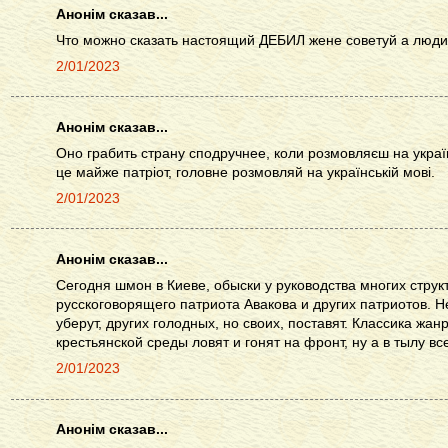
Анонім сказав...
Что можно сказать настоящий ДЕБИЛ жене советуй а люди 
2/01/2023
Анонім сказав...
Оно грабить страну сподручнее, коли розмовляєш на україн
це майже патріот, головне розмовляй на українській мові.
2/01/2023
Анонім сказав...
Сегодня шмон в Киеве, обыски у руководства многих структ
русскоговорящего патриота Авакова и других патриотов. 
уберут, других голодных, но своих, поставят. Классика жан
крестьянской среды ловят и гонят на фронт, ну а в тылу вс
2/01/2023
Анонім сказав...