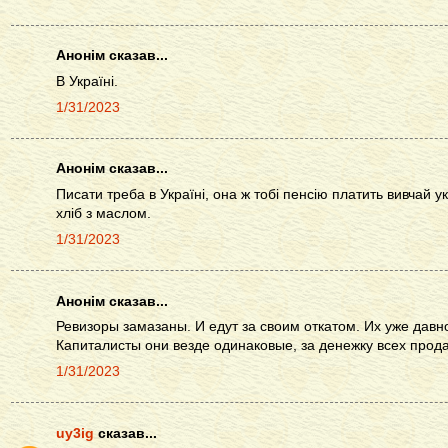
Анонім сказав...
В Україні.
1/31/2023
Анонім сказав...
Писати треба в Україні, она ж тобі пенсію платить вивчай ук
хліб з маслом.
1/31/2023
Анонім сказав...
Ревизоры замазаны. И едут за своим откатом. Их уже давн
Капиталисты они везде одинаковые, за денежку всех прода
1/31/2023
uy3ig
сказав...