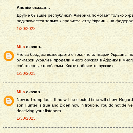
Анонім сказав...
Другие бывшие республики? Америка помогает только Укра
подключается только к правительству Украины на федера
1/30/2023
Mila
сказав...
Что за бред вы возвещаете о том, что олигархи Украины 
олигархи украли и продали много оружия в Африку и мног
собственные проблемы. Хватит обвинять русских.
1/30/2023
Mila
сказав...
Now is Trump fault. If he will be elected time will show. Reg
son Hunter is true and Biden now in trouble. You do not deliv
deceiving your listeners
1/30/2023