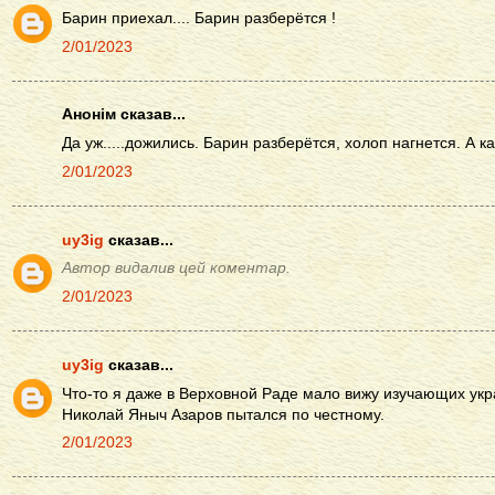
Барин приехал.... Барин разберётся !
2/01/2023
Анонім сказав...
Да уж.....дожились. Барин разберётся, холоп нагнется. А ка
2/01/2023
uy3ig
сказав...
Автор видалив цей коментар.
2/01/2023
uy3ig
сказав...
Что-то я даже в Верховной Раде мало вижу изучающих укр
Николай Яныч Азаров пытался по честному.
2/01/2023