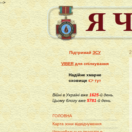
-->
2
Підтримай
ЗСУ
VIBER
для спілкування
Надійне хмарне
сховище
👉 тут
Війні в Україні вже
1625
-й день.
Цьому блогу вже
5781
-й день.
ГОЛОВНА
Карта зони відвідчуження
Чорнобильська трагедія в