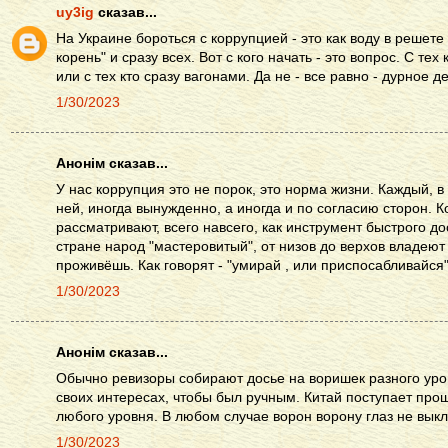
uy3ig
сказав...
На Украине бороться с коррупцией - это как воду в решете
корень" и сразу всех. Вот с кого начать - это вопрос. С тех
или с тех кто сразу вагонами. Да не - все равно - дурное д
1/30/2023
Анонім сказав...
У нас коррупция это не порок, это норма жизни. Каждый, в
ней, иногда вынужденно, а иногда и по согласию сторон. 
рассматривают, всего навсего, как инструмент быстрого до
стране народ "мастеровитый", от низов до верхов владеют
проживёшь. Как говорят - "умирай , или приспосабливайся"
1/30/2023
Анонім сказав...
Обычно ревизоры собирают досье на воришек разного уров
своих интересах, чтобы был ручным. Китай поступает про
любого уровня. В любом случае ворон ворону глаз не выкл
1/30/2023