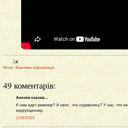
Мітки:
Важлива інформація
49 коментарів:
Анонім сказав...
К нам едет ревизор? А свои , что скурвились? У нас, что не
коррупционер.
1/29/2023