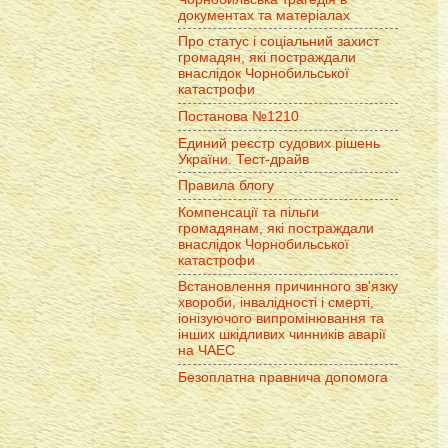
документах та матеріалах
Про статус і соціальний захист
громадян, які постраждали
внаслідок Чорнобильської
катастрофи
Постанова №1210
Единий реєстр судових рішень
України. Тест-драйв
Правила блогу
Компенсації та пільги
громадянам, які постраждали
внаслідок Чорнобильської
катастрофи
Встановлення причинного зв'язку
хвороби, інвалідності і смерті,
іонізуючого випромінювання та
інших шкідливих чинників аварії
на ЧАЕС
Безоплатна правнича допомога