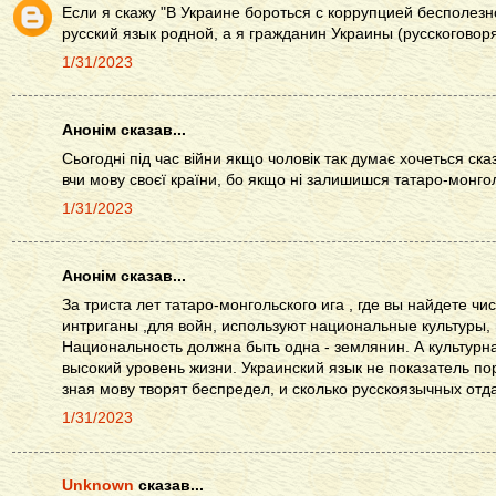
Если я скажу "В Украине бороться с коррупцией бесполезн
русский язык родной, а я гражданин Украины (русскогово
1/31/2023
Анонім сказав...
Сьогодні під час війни якщо чоловік так думає хочеться ск
вчи мову своєї країни, бо якщо ні залишишся татаро-монго
1/31/2023
Анонім сказав...
За триста лет татаро-монгольского ига , где вы найдете ч
интриганы ,для войн, используют национальные культуры,
Национальность должна быть одна - землянин. А культурн
высокий уровень жизни. Украинский язык не показатель по
зная мову творят беспредел, и сколько русскоязычных отд
1/31/2023
Unknown
сказав...