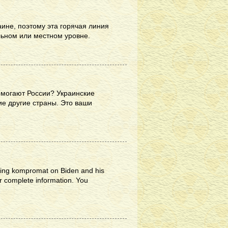
ине, поэтому эта горячая линия
льном или местном уровне.
помогают России? Украинские
ие другие страны. Это ваши
arding kompromat on Biden and his
er complete information. You