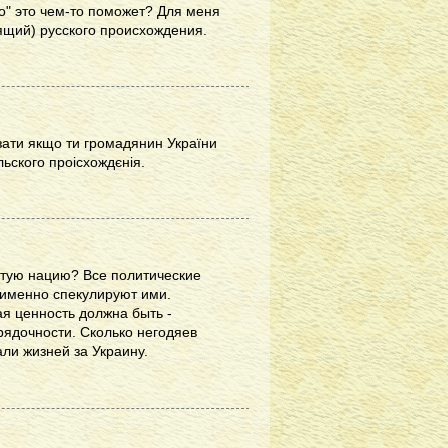
о" это чем-то поможет? Для меня
рящий) русского происхождения.
азати якщо ти громадянин України
льского проісхождєнія.
истую нацию? Все политические
 именно спекулируют ими.
ая ценность должна быть -
рядочности. Сколько негодяев
али жизней за Украину.