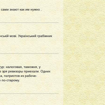
сами знают как им нужно .
ській мові. Український грабіжник
ур: налоговая, таможня, у
Не зря ревизоры приехали. Одних
ра, патриотов из рабоче-
е по-старому.