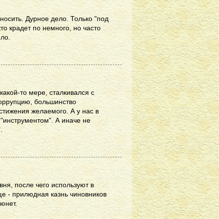
 носить. Дурное дело. Только "под
 кто крадет по немного, но часто
ело.
 какой-то мере, сталкивался с
Коррупцию, большинство
стижения желаемого. А у нас в
 "инструментом". А иначе не
.
ня, после чего используют в
ще - прилюдная казнь чиновников
юнет.