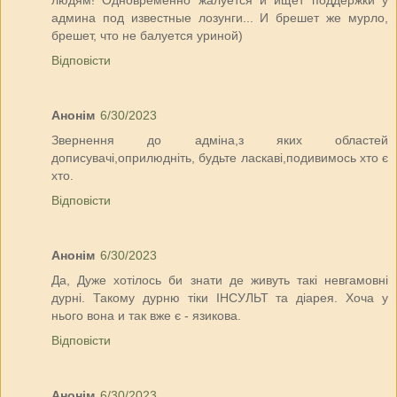
админа под известные лозунги... И брешет же мурло,
брешет, что не балуется уриной)
Відповісти
Анонім
6/30/2023
Звернення до адміна,з яких областей
дописувачі,оприлюдніть, будьте ласкаві,подивимось хто є
хто.
Відповісти
Анонім
6/30/2023
Да, Дуже хотілось би знати де живуть такі невгамовні
дурні. Такому дурню тіки ІНСУЛЬТ та діарея. Хоча у
нього вона и так вже є - язикова.
Відповісти
Анонім
6/30/2023