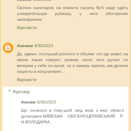
Срочно санитаров, на клиента палаты №6 надо одеть
усмирительную рубашку, у него обострение
шизофрении.
Відповісти
Аноним
6/30/2023
Да, админ, послушай рогатого и объяви: кто где живет, на
каком языке говорит, размер сапог, кого ругает по
вечерам у себя на кухне, ну и замерь черепа, как делали
нацисты в концлагерях...
Відповісти
Відповіді
Анонім
6/30/2023
Що поганого в тому,щоб люд знав з якої області
дописувачі.КИЇВСЬКА ОБЛ.БІЛОЦЕРКІВСЬКИЙ Р-
Н.ВОЛОДАРКА.