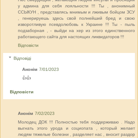
у админа для себя лояльности !!! Ты , анонимный
ССЫКУН , представлясь мнимым и лживым бойцом ЗСУ
, генерируешь здесь свой полнейший бред и свою
изворотливую псевдолюбовь к Украине !!! Ты - пыль
подзаборная , - выйди на хер из этого единственного
работающего сайта для настоящих ликвидаторов !!!
Відповісти
Відповіді
Анонім
7/01/2023
👍👍
Відповісти
Анонім
7/02/2023
Молодец ДОК !!! Полностью тебя поддерживаю . Надо
выгнать этого урода и социопата , который желает
людям тяжелые болезни , разделяет нас , вносит раздор