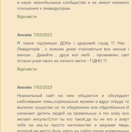
в наше чернобылькое сообщество и не имеет никакого
отношения к ликвидаторам .
Відповісти
Анонім
7/02/2023
Я також підтримую ДОКа і здоровий глузд !!! Нас ,
Ліквідаторів , с кожним днем становиться все менше і
менше... Давайте , друзі мої любі , проживемо свої
останні роки свого не легкого життя - ГІДНО !!!
Відповісти
Анонім
7/02/2023
Нормальный сайт на нем общаются и обсуждают
наболевшие темы,нормальные мужики и вдруг откуда то
вылезло существо не то обкуренное или обдолбанное.И
начинает делить людей на правильных и тех кому оно
желает инсульт.Стоп ты кто такой,да ты не кто и зовут
тебя не как,ты просто ничтожество и мерзкая тварь
которой не место быть здесь на сайте среди нормальных