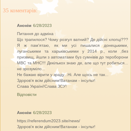
35 коментарів:
Анонім
6/28/2023
Питання до адміна :
Що трапилося? Чому розгул ватний? Де дійсні хлопці???
Я ж пам'ятаю, як ми усі пишалися донецькими,
луганськими та харьківськими у 2014 р., коли ,без
призвищ, йшли з автоматами буз сумнівів до тероборони
МВС та МНС!!! Декількох знаю де, але що тут робиться...
не зрозуміло...
Не бажаю вірити у зраду...Ні. Але щось не так...
Здоров'я всім дійсним!Ватанам - інсульт!
Слава Україні!Слава ЗСУ!
Відповісти
Анонім
6/28/2023
https://referendum2023.site/news/
Здоров'я всім дійсним!Ватанам - інсульт!