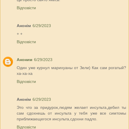
Відповісти
Анонім
6/29/2023
+ +
Відповісти
Аноним
6/29/2023
Один уже курнул марихуаны от Зели) Как сам рогатый?
ха-ха-ха
Відповісти
Анонім
6/29/2023
Это что за придурок,людям желает инсульта,дебил ты
сам сдохнешь от инсульта у тебя уже все симтомы
приближаещегося инсульта,сдохни падло.
Відповісти