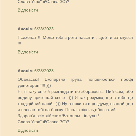
Слава Україні!Слава ЗСУ!
Відповісти
Анонім
6/28/2023
Психопат !!! Може тобі в рота нассяти , щоб ти заткнувся
!!!
Відповісти
Анонім
6/28/2023
Обанаські! Експертна група поповнюється профі
урінотерапії!!! )))
Ні, я таку хню й розглядати не збераюся... Пий сам, або
родину пригощай свою...))) Я так розумію, що в тебе це
традіційний напій...))) Ну а поки ти в роздуму, вважай ,що
я нассав тобі на бошку. Пшол з відсіль,обоссатий.
Здоров'я всім дійсним!Ватанам - інсульт!
Слава Україні!Слава ЗСУ!
Відповісти