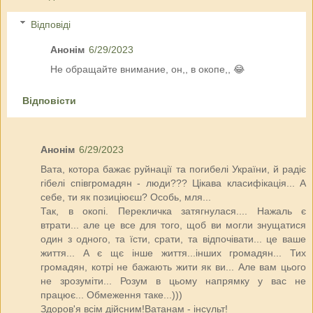
Відповіді
Анонім
6/29/2023
Не обращайте внимание, он,, в окопе,, 😂
Відповісти
Анонім
6/29/2023
Вата, котора бажає руйнації та погибелі України, й радіє
гібелі співгромадян - люди??? Цікава класифікація... А
себе, ти як позиціюєш? Особь, мля...
Так, в окопі. Перекличка затягнулася.... Нажаль є
втрати... але це все для того, щоб ви могли знущатися
один з одного, та їсти, срати, та відпочівати... це ваше
життя... А є щє інше життя...інших громадян... Тих
громадян, котрі не бажають жити як ви... Але вам цього
не зрозуміти... Розум в цьому напрямку у вас не
працює... Обмеження таке...)))
Здоров'я всім дійсним!Ватанам - інсульт!