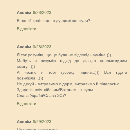
Анонім
6/28/2023
В нашій країні що, в дурдомі канікули?
Відповісти
Анонім
6/28/2023
Я так розумію, що це була не відповідь адміна.)))
Мабуть я розумію підхід до діла,та допоможу,чим
смогу...)))
А нехіло я тобі тусовку підняв...))) Вся гідота
повилізла...)))
Не дякуй - витравимо підарів, витравимо й підарасню.
Здоров'я всім дійсним!Ватанам - інсульт!
Слава Україні!Слава ЗСУ!
Відповісти
Анонім
6/29/2023
Це просто свято якесь!