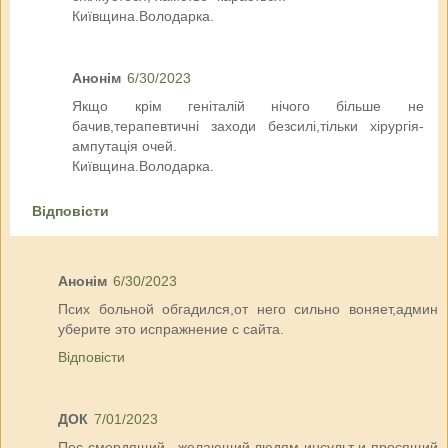
Київщина.Володарка.
Анонім
6/30/2023
Якщо крім геніталій нічого більше не
бачив,терапевтичні заходи безсилі,тільки хірургія-
ампутація очей.
Київщина.Володарка.
Відповісти
Анонім
6/30/2023
Псих больной обгадился,от него сильно воняет,админ
уберите это испражнение с сайта.
Відповісти
ДОК
7/01/2023
Пес смердящий , желающий людям инсульт и просящий