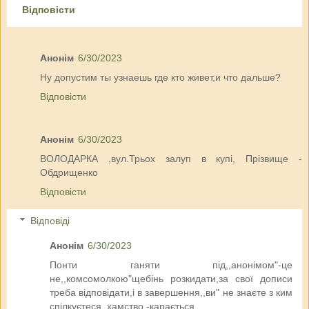
Відповісти
Анонім
6/30/2023
Ну допустим ты узнаешь где кто живет,и что дальше?
Відповісти
Анонім
6/30/2023
ВОЛОДАРКА ,вул.Трьох залуп в купі, Прізвище -
Обдрищенко
Відповісти
Відповіді
Анонім
6/30/2023
Понти ганяти під,,анонімом"-це
не,,комсомолкою"щебінь розкидати,за свої дописи
треба відповідати,і в завершення,,ви" не знаєте з ким
спілкуєтеся, хамство -карається.