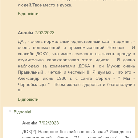
людей.Твое место в дурке.
Відповісти
Анонім
7/02/2023
ДА , - очень нормальный единственный сайт и админ., -
очень понимающий и трезвомыслящий Человек . И
спасибо ДОКУ , что имеет смелость высказать правду в
изумительно характеризовал этого идиота . Я давно
наблюдаю за комментами ДОКА и он Мужик очень
Правильный , четкий и честный !!! Я думаю , что это -
Александр июнь 1986 г. с сайта Сергея - " Мы -
Чернобыльцы " . Всем желаю здоровья и благополучия
!!!
Відповісти
Відповіді
Анонім
7/02/2023
ДОК(?) Наверное бывший военный врач? Исходя из
воспоминаний блога "Мы чернобыльцы". Да,