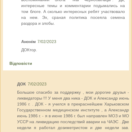
интересные темы и комментарии подымались на
том блоге. А сколько интересных ребят участвовало
на нем. Эх, сраная политика посеяла семена
раздора и злобы.
Анонім
7/02/2023
ДОКтор.
Відповісти
ДОК
7/02/2023
Большое спасибо за поддержку , мои дорогие друзья -
ликвидаторы !!! У меня два ника - ДОК и Александр июнь
1986 г. . ДОК - я учился в прекраснейшем Харьковском
Государственном медицинском институте , а Александр
июнь 1986 г. - я в июне 1986 г. был направлен МОЗ и МО
УССР на ликвидацию последствий аварии на ЧАЭС . Две
недели я работал дозиметристом и две недели зав.