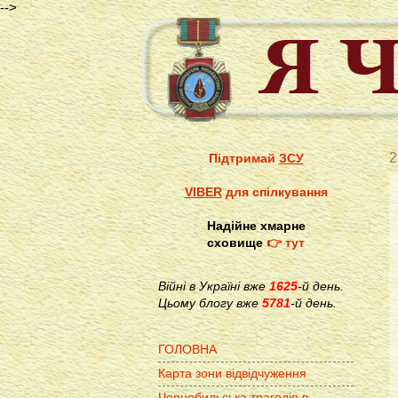
-->
2
Підтримай
ЗСУ
VIBER
для спілкування
Надійне хмарне
сховище
👉 тут
Війні в Україні вже
1625
-й день.
Цьому блогу вже
5781
-й день.
ГОЛОВНА
Карта зони відвідчуження
Чорнобильська трагедія в