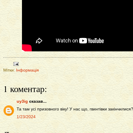
Мітки:
Інформація
1 коментар:
uy3ig
сказав...
Та там усі призовного віку! У нас що, гвинтівки закінчилися
1/23/2024