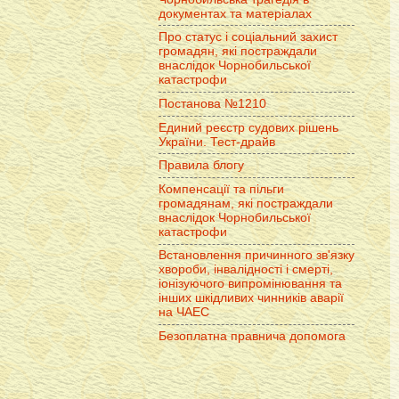
документах та матеріалах
Про статус і соціальний захист
громадян, які постраждали
внаслідок Чорнобильської
катастрофи
Постанова №1210
Единий реєстр судових рішень
України. Тест-драйв
Правила блогу
Компенсації та пільги
громадянам, які постраждали
внаслідок Чорнобильської
катастрофи
Встановлення причинного зв'язку
хвороби, інвалідності і смерті,
іонізуючого випромінювання та
інших шкідливих чинників аварії
на ЧАЕС
Безоплатна правнича допомога