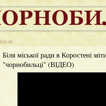
2.01.24
Біля міської ради в Коростені мі
"чорнобильці" (ВІДЕО)