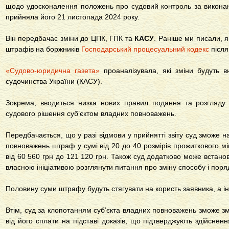
щодо удосконалення положень про судовий контроль за викона
прийняла його 21 листопада 2024 року.
Він передбачає зміни до ЦПК, ГПК та
КАСУ
. Раніше ми писали, я
штрафів на боржників
Господарський процесуальний кодекс
після
«Судово-юридична газета»
проаналізувала, які зміни будуть в
судочинства України (КАСУ).
Зокрема, вводиться низка нових правил подання та розгляду
судового рішення суб’єктом владних повноважень.
Передбачається, що у разі відмови у прийнятті звіту суд зможе н
повноважень штраф у сумі від 20 до 40 розмірів прожиткового мі
від 60 560 грн до 121 120 грн. Також суд додатково може встанов
власною ініціативою розглянути питання про зміну способу і поря
Половину суми штрафу будуть стягувати на користь заявника, а і
Втім, суд за клопотанням суб’єкта владних повноважень зможе з
від його сплати на підставі доказів, що підтверджують здійсненн