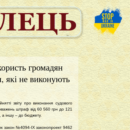
користь громадян
и, які не виконують
нятті звіту про виконання судового
оважень штраф від 60 560 грн до 121
, а іншу – до бюджету.
 як закон №4094-IX законопроект 9462