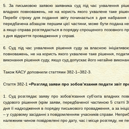
5. За письмовою заявою заявника суд під час ухвалення ріше
владних повноважень, не на користь якого ухвалене таке рішен
Перебіг строку для подання звіту починається з дня набрання 
передбачена абзацом першим цієї частини, може бути подана не 
а якщо справа розглядається в порядку спрощеного позовного пр
з дня відкриття провадження у справі.
6. Суд під час ухвалення рішення суду за власною ініціативо
повноважень, не на користь якого ухвалене таке рішення, подати
виконання рішення суду, якщо суд допускає його негайне виконан
Також КАСУ доповнили статтями 382-1–382-3.
Стаття 382-1
«Розгляд заяви про зобов’язання подати звіт п
1. Суд розглядає заяву про зобов’язання суб’єкта владних по
судового рішення (крім заяви, передбаченої частиною 5 статті 3
дня її надходження в порядку письмового провадження, а за ініц
– у судовому засіданні з повідомленням учасників справи. Неприбу
належним чином повідомлені про дату, час і місце розгляду, не 