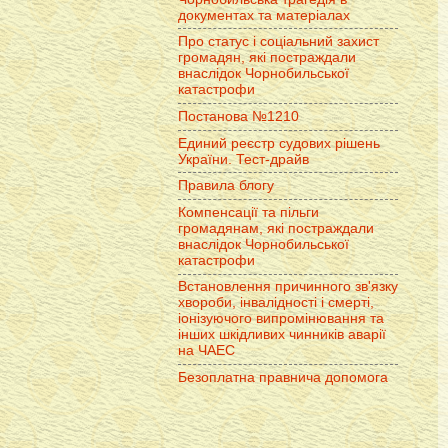
документах та матеріалах
Про статус і соціальний захист
громадян, які постраждали
внаслідок Чорнобильської
катастрофи
Постанова №1210
Единий реєстр судових рішень
України. Тест-драйв
Правила блогу
Компенсації та пільги
громадянам, які постраждали
внаслідок Чорнобильської
катастрофи
Встановлення причинного зв'язку
хвороби, інвалідності і смерті,
іонізуючого випромінювання та
інших шкідливих чинників аварії
на ЧАЕС
Безоплатна правнича допомога