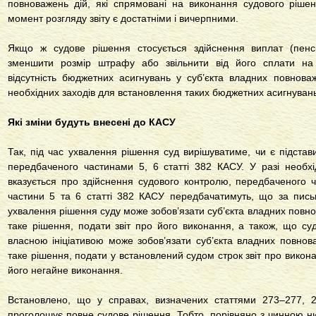
повноважень дій, які спрямовані на виконання судового рішен
момент розгляду звіту є достатніми і вичерпними.
Якщо ж судове рішення стосується здійснення виплат (пенс
зменшити розмір штрафу або звільнити від його сплати на п
відсутність бюджетних асигнувань у суб’єкта владних повнова
необхідних заходів для встановлення таких бюджетних асигнувань
Які зміни будуть внесені до КАСУ
Так, під час ухвалення рішення суд вирішуватиме, чи є підстав
передбаченого частинами 5, 6 статті 382 КАСУ. У разі необхі
вказується про здійснення судового контролю, передбаченого ч
частини 5 та 6 статті 382 КАСУ передбачатимуть, що за пис
ухвалення рішення суду може зобов’язати суб’єкта владних повно
таке рішення, подати звіт про його виконання, а також, що су
власною ініціативою може зобов’язати суб’єкта владних повнов
таке рішення, подати у встановлений судом строк звіт про викон
його негайне виконання.
Встановлено, що у справах, визначених статтями 273–277, 
проголошує повне судове рішення. Тобто, порівняно з чинною ни