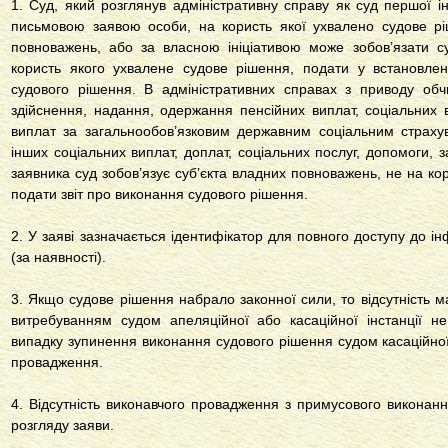
1. Суд, який розглянув адміністративну справу як суд першої ін
письмовою заявою особи, на користь якої ухвалено судове рі
повноважень, або за власною ініціативою може зобов’язати с
користь якого ухвалене судове рішення, подати у встановле
судового рішення. В адміністративних справах з приводу обч
здійснення, надання, одержання пенсійних виплат, соціальних
виплат за загальнообов’язковим державним соціальним страхув
інших соціальних виплат, доплат, соціальних послуг, допомоги, 
заявника суд зобов’язує суб’єкта владних повноважень, не на ко
подати звіт про виконання судового рішення.
2. У заяві зазначається ідентифікатор для повного доступу до 
(за наявності).
3. Якщо судове рішення набрало законної сили, то відсутність мат
витребуванням судом апеляційної або касаційної інстанції н
випадку зупинення виконання судового рішення судом касаційної
провадження.
4. Відсутність виконавчого провадження з примусового викона
розгляду заяви.