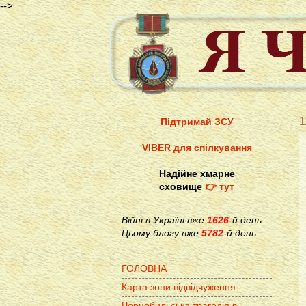
-->
1
Підтримай
ЗСУ
VIBER
для спілкування
Надійне хмарне
сховище
👉 тут
Війні в Україні вже
1626
-й день.
Цьому блогу вже
5782
-й день.
ГОЛОВНА
Карта зони відвідчуження
Чорнобильська трагедія в