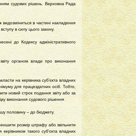
нням судових рішень. Верховна Рада
к видозміниться в частині накладення
 вступу в силу цього закону.
несені до Кодексу адміністративного
 звіту органом влади про виконання
акласти на керівника суб’єкта владних
німуму для працездатних осіб. Тобто,
ити новий строк подання звіту або за
дку виконання судового рішення.
ншу половину – до бюджету.
меншити розмір штрафу або звільнити
я керівником такого суб’єкта владних