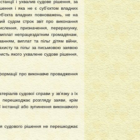
станції і ухвалив судове рішення, за
шення і яка не є суб’єктом владних
уб’єкта владних повноважень, не на
ний судом строк звіт про виконання
ислення, призначення, перерахунку,
 виплат непрацездатним громадянам,
анням, виплат та пільг дітям війни,
захисту та пільг за письмовою заявою
ристь якого ухвалене судове рішення,
інформації про виконавче провадження
еріалів судової справи у зв’язку з їх
е перешкоджає розгляду заяви, крім
 інстанції або зупинення виконавчого
ння судового рішення не перешкоджає