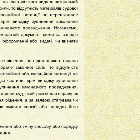
 на підставі якого видано виконавчий
или, то відсутність матеріалів судової
асаційної інстанції не перешкоджає
 крім випадку зупинення виконання
иконавчого провадження. Нагадаємо,
иконавчий документ, може за заявою
 оформленні або видачі, чи визнати
ве рішення, на підставі якого видано
брало законної сили, то відсутність
еляційної або касаційної інстанції не
єї частини, крім випадку зупинення
зупинення виконавчого провадження.
торони суд, який розглядав справу як
ня рішення, а за заявою стягувача чи
чи змінити спосіб або порядок його
влення або зміну способу або порядку
шення.