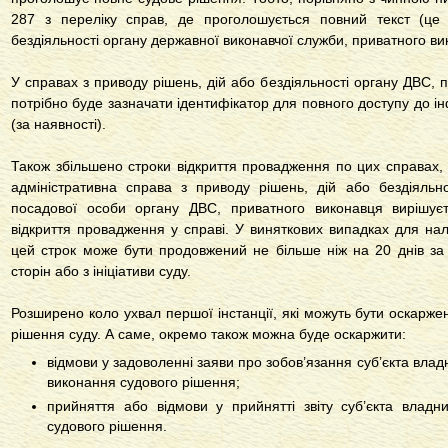
287 з переліку справ, де проголошується повний текст (це
бездіяльності органу державної виконавчої служби, приватного ви
У справах з приводу рішень, дій або бездіяльності органу ДВС, п
потрібно буде зазначати ідентифікатор для повного доступу до 
(за наявності).
Також збільшено строки відкриття провадження по цих справах, 
адміністративна справа з приводу рішень, дій або бездіяльн
посадової особи органу ДВС, приватного виконавця вирішує
відкриття провадження у справі. У виняткових випадках для нал
цей строк може бути продовжений не більше ніж на 20 днів за
сторін або з ініціативи суду.
Розширено коло ухвал першої інстанції, які можуть бути оскарже
рішення суду. А саме, окремо також можна буде оскаржити:
відмови у задоволенні заяви про зобов’язання суб’єкта влад
виконання судового рішення;
прийняття або відмови у прийнятті звіту суб’єкта влад
судового рішення.