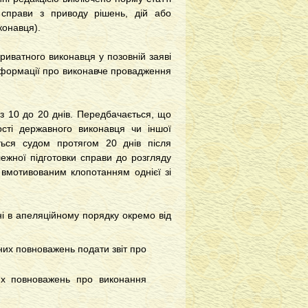
 справи з приводу рішень, дій або
конавця).
риватного виконавця у позовній заяві
інформації про виконавче провадження
з 10 до 20 днів. Передбачається, що
ості державного виконавця чи іншої
ться судом протягом 20 днів після
ежної підготовки справи до розгляду
 вмотивованим клопотанням однієї зі
ні в апеляційному порядку окремо від
них повноважень подати звіт про
них повноважень про виконання