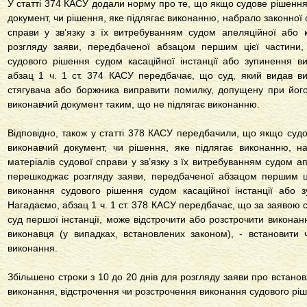
У статті 374 КАСУ додали норму про те, що якщо судове рішення,
документ, чи рішення, яке підлягає виконанню, набрало законної с
справи у зв’язку з їх витребуванням судом апеляційної або к
розгляду заяви, передбаченої абзацом першим цієї частини,
судового рішення судом касаційної інстанції або зупинення в
абзац 1 ч. 1 ст. 374 КАСУ передбачає, що суд, який видав в
стягувача або боржника виправити помилку, допущену при його
виконавчий документ таким, що не підлягає виконанню.
Відповідно, також у статті 378 КАСУ передбачили, що якщо судо
виконавчий документ, чи рішення, яке підлягає виконанню, на
матеріалів судової справи у зв’язку з їх витребуванням судом ап
перешкоджає розгляду заяви, передбаченої абзацом першим ці
виконання судового рішення судом касаційної інстанції або 
Нагадаємо, абзац 1 ч. 1 ст. 378 КАСУ передбачає, що за заявою с
суд першої інстанції, може відстрочити або розстрочити виконан
виконавця (у випадках, встановлених законом), - встановити 
виконання.
Збільшено строки з 10 до 20 днів для розгляду заяви про встано
виконання, відстрочення чи розстрочення виконання судового рі