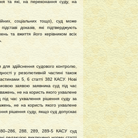
ня та які, на переконання суду, на
ійних, соціальних тощо), суд може
ідставі доказів, які підтверджують
жень та вжиття його керівником всіх
.
и для здійснення судового контролю,
дності у резолютивній частині також
астинами 5, 6 статті 382 КАСУ. Нові
ьмовою заявою заявника суд під час
важень, не на користь якого ухвалене
д під час ухвалення рішення суду за
ажень, не на користь якого ухвалене
ання рішення суду, якщо суд допускає
280–286, 288, 289, 289-5 КАСУ суд
ні редакцією виключено норму статті