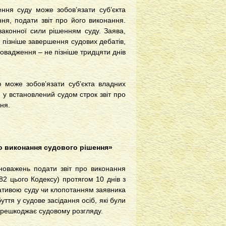
ння суду може зобов’язати суб’єкта
ня, подати звіт про його виконання.
законної сили рішенням суду. Заява,
пізніше завершення судових дебатів,
овадження – не пізніше тридцяти днів
ю може зобов’язати суб’єкта владних
 у встановлений судом строк звіт про
ня.
ро виконання судового рішення»
вноважень подати звіт про виконання
82 цього Кодексу) протягом 10 днів з
іативою суду чи клопотанням заявника
ття у судове засідання осіб, які були
перешкоджає судовому розгляду.