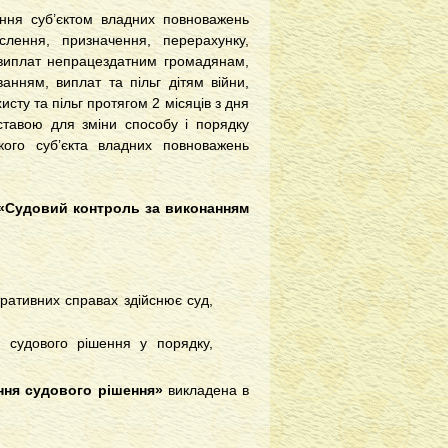
ння суб’єктом владних повноважень
лення, призначення, перерахунку,
 виплат непрацездатним громадянам,
анням, виплат та пільг дітям війни,
исту та пільг протягом 2 місяців з дня
ставою для зміни способу і порядку
ого суб’єкта владних повноважень
«Судовий контроль за виконанням
ративних справах здійснює суд,
 судового рішення у порядку,
ння судового рішення»
викладена в