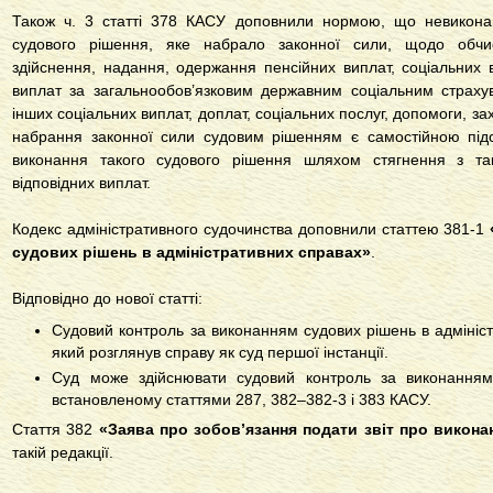
Також ч. 3 статті 378 КАСУ доповнили нормою, що невикона
судового рішення, яке набрало законної сили, щодо обчис
здійснення, надання, одержання пенсійних виплат, соціальних
виплат за загальнообов’язковим державним соціальним страхув
інших соціальних виплат, доплат, соціальних послуг, допомоги, зах
набрання законної сили судовим рішенням є самостійною під
виконання такого судового рішення шляхом стягнення з так
відповідних виплат.
Кодекс адміністративного судочинства доповнили статтею 381-1
судових рішень в адміністративних справах»
.
Відповідно до нової статті:
Судовий контроль за виконанням судових рішень в адмініст
який розглянув справу як суд першої інстанції.
Суд може здійснювати судовий контроль за виконанням
встановленому статтями 287, 382–382-3 і 383 КАСУ.
Стаття 382
«Заява про зобов’язання подати звіт про викона
такій редакції.