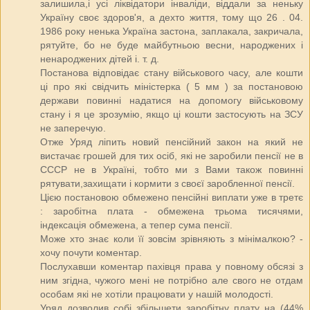
залишила,і усі ліквідатори інваліди, віддали за неньку
Україну своє здоров'я, а дехто життя, тому що 26 . 04.
1986 року ненька Україна застона, заплакала, закричала,
рятуйте, бо не буде майбутньою весни, народжених і
ненароджених дітей і. т. д.
Постанова відповідає стану військового часу, але кошти
ці про які свідчить міністерка ( 5 мм ) за постановою
держави повинні надатися на допомогу військовому
стану і я це зрозумію, якщо ці кошти застосують на ЗСУ
не заперечую.
Отже Уряд ліпить новий пенсійний закон на який не
вистачає грошей для тих осіб, які не заробили пенсії не в
СССР не в Україні, тобто ми з Вами також повинні
рятувати,захищати і кормити з своєї заробленної пенсії.
Цією постановою обмежено пенсійні виплати уже в третє
: заробітна плата - обмежена трьома тисячями,
індексація обмежена, а тепер сума пенсії.
Може хто знає коли її зовсім зрівняють з мінімалкою? -
хочу почути коментар.
Послухавши коментар пахівця права у повному обсязі з
ним згідна, чужого мені не потрібно але свого не отдам
особам які не хотіли працювати у нашій молодості.
Уряд дозволив собі збільшети заробітну плату на (44%