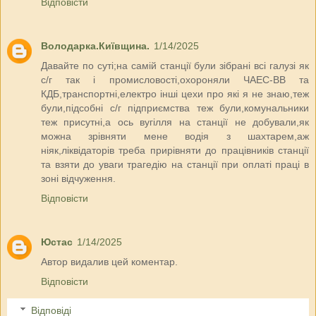
Відповісти
Володарка.Київщина.
1/14/2025
Давайте по суті;на самій станції були зібрані всі галузі як
с/г так і промисловості,охороняли ЧАЕС-ВВ та
КДБ,транспортні,електро інші цехи про які я не знаю,теж
були,підсобні с/г підприємства теж були,комунальники
теж присутні,а ось вугілля на станції не добували,як
можна зрівняти мене водія з шахтарем,аж
ніяк,ліквідаторів треба прирівняти до працівників станції
та взяти до уваги трагедію на станції при оплаті праці в
зоні відчуження.
Відповісти
Юстас
1/14/2025
Автор видалив цей коментар.
Відповісти
Відповіді