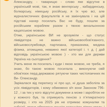
Александру, - таварищю - слово яке відсутне в
українській мові, так, я знаю венгерську , кабардинську,
болкарську, німецьку російську, я їх чую всі, але
журналистичних факультетів я не закінчувала і на цій
підставі нахер посилать Вас не буду, пошлю за
російським кораблем разом з твоєю вихальонною
кацапською мовою.
Отже, українською ВИ не зрозуміли - що статус
ліквідатора не важно військовообов'язаного,
військовослужбовця, партизана, приказника, медика
фізика, атомщика, неважно якої категорії і. т. д. ( дай
відповідь українською мовою ) - хто ми для держви
Україна на сьогодення?
Учить мене як посилать і куди і якою мовою, не треба, я
знаю, бо такою мовою посилала , виконуючи свій
обов'язок перд державою рятуючи таких чистоязичних як
Ви- Олександр.
Зарікалася від перепису ні про що, ні душа заболіла за
усіх ліквідаторів, і кому обмежено з/п зони Законом 796-
12 , і за тих у кого відсутні докумени а може і заробіток не
у кожного був, та отримують пенсію з п'ятикратного
розміру, і хто на 2025 рік не отримає комуналки та
субсідії, тричи обмежену пенсію останніми діями уряду, і