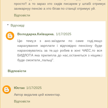
просто!! а то зараз хто сидів писарем у штабі отримує
захмарнуу пенсію а хто бігав по станції отримує уй.
Відповісти
Відповіді
Володарка.Київщина.
1/17/2025
Цю тему,я з ано.заїздили по саме годі,якщо
нарахування зарплати і відповідно пенсіону буде
нараховуватись за те,що робив в зоні ЧАЕС,то вся
БИДЛОТА яка прилипла до нас,останеться з ніщим,і
буде смоктати,,пальці".
Відповісти
Юстас
1/17/2025
Автор видалив цей коментар.
Відповісти