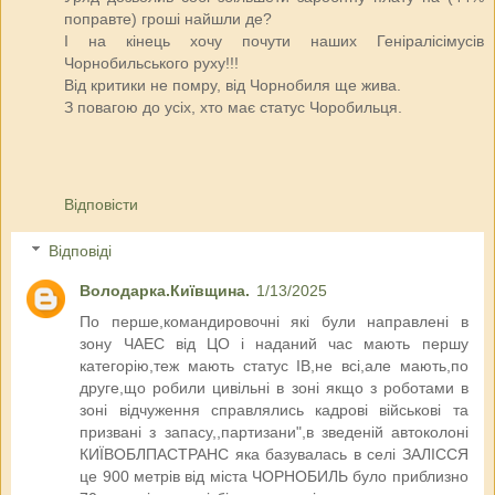
поправте) гроші найшли де?
І на кінець хочу почути наших Геніралісімусів
Чорнобильського руху!!!
Від критики не помру, від Чорнобиля ще жива.
З повагою до усіх, хто має статус Чоробильця.
Відповісти
Відповіді
Володарка.Київщина.
1/13/2025
По перше,командировочні які були направлені в
зону ЧАЕС від ЦО і наданий час мають першу
категорію,теж мають статус ІВ,не всі,але мають,по
друге,що робили цивільні в зоні якщо з роботами в
зоні відчуження справлялись кадрові військові та
призвані з запасу,,партизани",в зведеній автоколоні
КИЇВОБЛПАСТРАНС яка базувалась в селі ЗАЛІССЯ
це 900 метрів від міста ЧОРНОБИЛЬ було приблизно