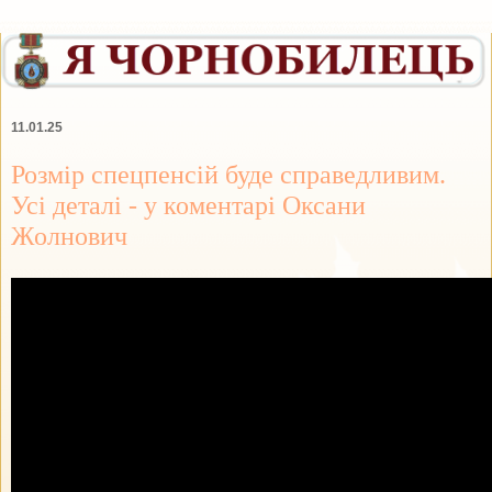
11.01.25
Розмір спецпенсій буде справедливим.
Усі деталі - у коментарі Оксани
Жолнович