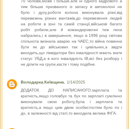
70 чоловік,може і більше,але ні одного кадрового а
тим більше призваного із запасу в автоколоні не
було і духу,роботи колона виконувала різні,від
перевезень різних вантажів,до перевезення людей
на роботи в зоні та самій станції,військові багато
робіт робили,але й командировочні теж лиха
набрались,і в завершення, якщо в 1996 році світова
спільнота визнала аварію на ЧАЕС,то війна повинна
бути як до військових так і цивільних,а звідти
виходить,що ліквідатори без інвалідності мають мати
статус УБД,а в кого інвалідність ІВ,всі без розбору і
не ділити на групи,касти і тому подібне.
Володарка.Київщина.
1/14/2025
ДОДАТОК ДО НАПИСАНОГО:зарплата та
кратність,якщо головбух та бух по зарплаті сумлінно
виконували свою роботу,була і зарплата та
кратність,а якщо цим двом особистостям було по і
до, в залежності від статі,то виходила велика ФІГА.