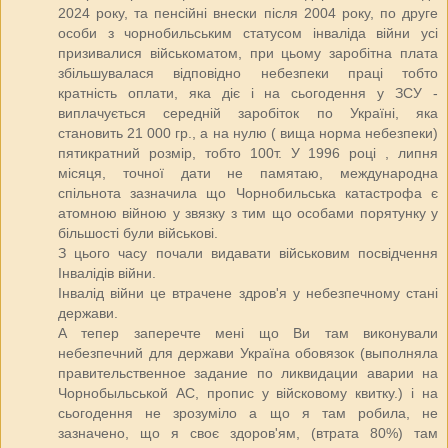
2024 року, та пенсійні внески після 2004 року, по друге
особи з чорнобильським статусом інваліда війни усі
призивалися військоматом, при цьому заробітна плата
збільшувалася відповідно небезпеки праці тобто
кратність оплати, яка діє і на сьогодення у ЗСУ -
виплачується середній заробіток по Україні, яка
становить 21 000 гр., а на нулю ( вища норма небезпеки)
пятикратний розмір, тобто 100т. У 1996 році , липня
місяця, точної дати не памятаю, международна
спільнота зазначила що Чорнобильська катастрофа є
атомною війною у звязку з тим що особами порятунку у
більшості були військові.
З цього часу почали видавати військовим посвідчення
Інвалідів війни.
Інвалід війни це втрачене здров'я у небезпечному стані
держави.
А тепер заперечте мені що Ви там виконували
небезпечний для держави Україна обовязок (выполняла
правительственное задание по ликвидации аварии на
Чорнобыльськой АС, пропис у війсковому квитку.) і на
сьогодення не зрозуміло а що я там робила, не
зазначено, що я своє здоров'ям, (втрата 80%) там