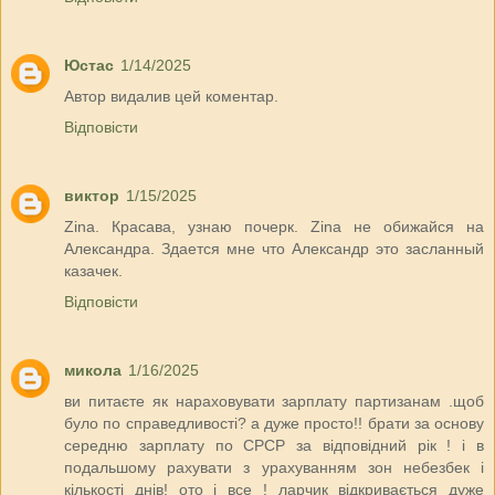
Юстас
1/14/2025
Автор видалив цей коментар.
Відповісти
виктор
1/15/2025
Zina. Красава, узнаю почерк. Zina не обижайся на
Александра. Здается мне что Александр это засланный
казачек.
Відповісти
микола
1/16/2025
ви питаєте як нараховувати зарплату партизанам .щоб
було по справедливості? а дуже просто!! брати за основу
середню зарплату по СРСР за відповідний рік ! і в
подальшому рахувати з урахуванням зон небезбек і
кількості днів! ото і все ! ларчик відкривається дуже