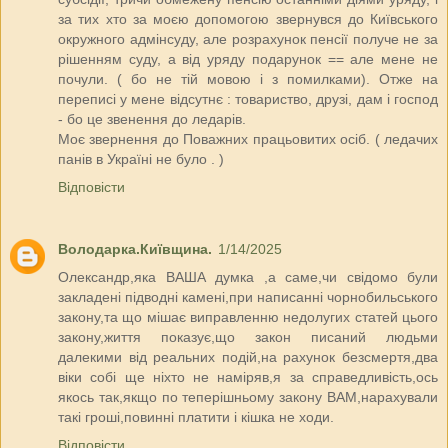
за тих хто за моєю допомогою звернувся до Київського
окружного адмінсуду, але розрахунок пенсії получе не за
рішенням суду, а від уряду подарунок == але мене не
почули. ( бо не тій мовою і з помилками). Отже на
переписі у мене відсутнє : товариство, друзі, дам і господ
- бо це звенення до ледарів.
Моє звернення до Поважних працьовитих осіб. ( ледачих
панів в Україні не було . )
Відповісти
Володарка.Київщина.
1/14/2025
Олександр,яка ВАША думка ,а саме,чи свідомо були
закладені підводні камені,при написанні чорнобильського
закону,та що мішає виправленню недолугих статей цього
закону,життя показує,що закон писаний людьми
далекими від реальних подій,на рахунок безсмертя,два
віки собі ще ніхто не наміряв,я за справедливість,ось
якось так,якщо по теперішньому закону ВАМ,нарахували
такі гроші,повинні платити і кішка не ходи.
Відповісти