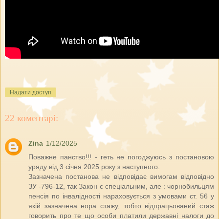
Надати доступ
22 коментарі:
Zina
1/12/2025
Поважне панство!!! - геть не погоджуюсь з постановою
уряду від 3 січня 2025 року з наступного:
Зазначена постанова не відповідає вимогам відповідно
ЗУ -796-12, так Закон є спеціальним, але : чорнобильцям
пенсія по інвалідності нараховується з умовами ст. 56 у
якій зазначена нора стажу, тобто відпрацьований стаж
говорить про те що особи платили державні налоги до