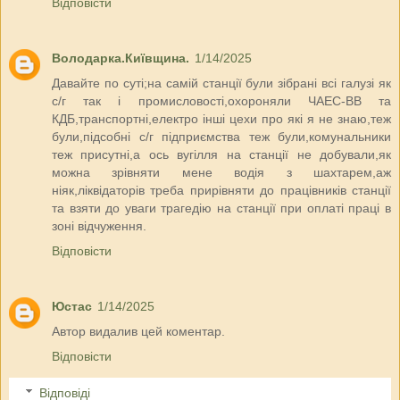
Відповісти
Володарка.Київщина.
1/14/2025
Давайте по суті;на самій станції були зібрані всі галузі як
с/г так і промисловості,охороняли ЧАЕС-ВВ та
КДБ,транспортні,електро інші цехи про які я не знаю,теж
були,підсобні с/г підприємства теж були,комунальники
теж присутні,а ось вугілля на станції не добували,як
можна зрівняти мене водія з шахтарем,аж
ніяк,ліквідаторів треба прирівняти до працівників станції
та взяти до уваги трагедію на станції при оплаті праці в
зоні відчуження.
Відповісти
Юстас
1/14/2025
Автор видалив цей коментар.
Відповісти
Відповіді