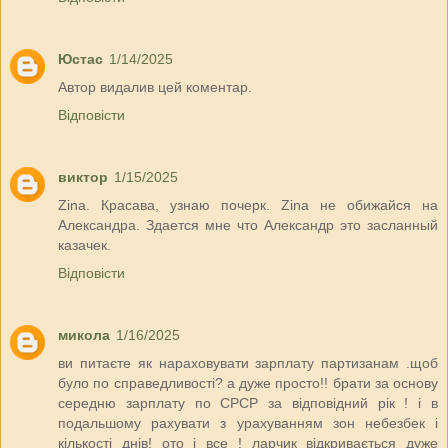
Юстас
1/14/2025
Автор видалив цей коментар.
Відповісти
виктор
1/15/2025
Zina. Красава, узнаю почерк. Zina не обижайся на
Александра. Здается мне что Александр это засланный
казачек.
Відповісти
микола
1/16/2025
ви питаєте як нараховувати зарплату партизанам .щоб
було по справедливості? а дуже просто!! брати за основу
середню зарплату по СРСР за відповідний рік ! і в
подальшому рахувати з урахуванням зон небезбек і
кількості днів! ото і все ! ларчик відкривається дуже