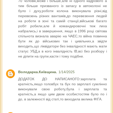
70 чоловік,може і більше,але ні одного кадрового а
тим більше призваного із запасу в автоколоні не
було і духу,роботи колона виконувала різні,від
перевезень різних вантажів,до перевезення людей
на роботи в зоні та самій станції,військові багато
робіт робили,але й командировочні теж лиха
набрались,і в завершення, якщо в 1996 році світова
спільнота визнала аварію на ЧАЕС,то війна повинна
бути як до військових так і цивільних,а звідти
виходить,що ліквідатори без інвалідності мають мати
статус УБД,а в кого інвалідність ІВ,всі без розбору і
не ділити на групи,касти і тому подібне.
Володарка.Київщина.
1/14/2025
ДОДАТОК ДО НАПИСАНОГО:зарплата та
кратність,якщо головбух та бух по зарплаті сумлінно
виконували свою роботу,була і зарплата та
кратність,а якщо цим двом особистостям було по і
до, в залежності від статі,то виходила велика ФІГА.