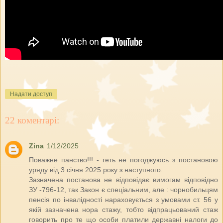
Надати доступ
22 коментарі:
Zina
1/12/2025
Поважне панство!!! - геть не погоджуюсь з постановою
уряду від 3 січня 2025 року з наступного:
Зазначена постанова не відповідає вимогам відповідно
ЗУ -796-12, так Закон є спеціальним, але : чорнобильцям
пенсія по інвалідності нараховується з умовами ст. 56 у
якій зазначена нора стажу, тобто відпрацьований стаж
говорить про те що особи платили державні налоги до