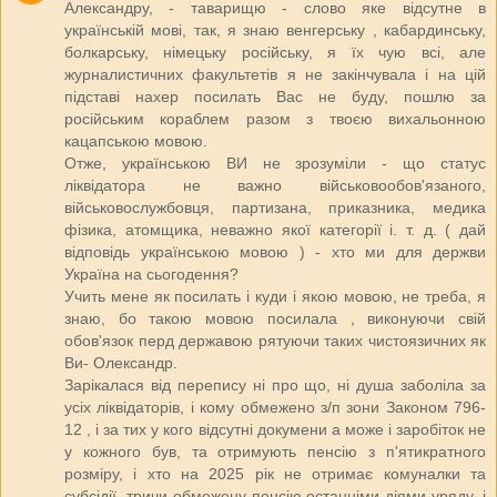
Александру, - таварищю - слово яке відсутне в
українській мові, так, я знаю венгерську , кабардинську,
болкарську, німецьку російську, я їх чую всі, але
журналистичних факультетів я не закінчувала і на цій
підставі нахер посилать Вас не буду, пошлю за
російським кораблем разом з твоєю вихальонною
кацапською мовою.
Отже, українською ВИ не зрозуміли - що статус
ліквідатора не важно військовообов'язаного,
військовослужбовця, партизана, приказника, медика
фізика, атомщика, неважно якої категорії і. т. д. ( дай
відповідь українською мовою ) - хто ми для держви
Україна на сьогодення?
Учить мене як посилать і куди і якою мовою, не треба, я
знаю, бо такою мовою посилала , виконуючи свій
обов'язок перд державою рятуючи таких чистоязичних як
Ви- Олександр.
Зарікалася від перепису ні про що, ні душа заболіла за
усіх ліквідаторів, і кому обмежено з/п зони Законом 796-
12 , і за тих у кого відсутні докумени а може і заробіток не
у кожного був, та отримують пенсію з п'ятикратного
розміру, і хто на 2025 рік не отримає комуналки та
субсідії, тричи обмежену пенсію останніми діями уряду, і