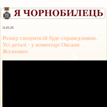
11.01.25
Розмір спецпенсій буде справедливим.
Усі деталі - у коментарі Оксани
Жолнович