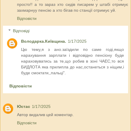
просто!! а то зараз хто сидів писарем у штабі отримує
захмарнуу пенсію а хто бігав по станції отримує уй.
Відповісти
Відповіді
Володарка.Київщина.
1/17/2025
Цю тему,я з ано.заїздили по саме годі,якщо
нарахування зарплати і відповідно пенсіону буде
нараховуватись за те,що робив в зоні ЧАЕС,то вся
БИДЛОТА яка прилипла до нас,останеться з ніщим,і
буде смоктати,,пальці".
Відповісти
Юстас
1/17/2025
Автор видалив цей коментар.
Відповісти