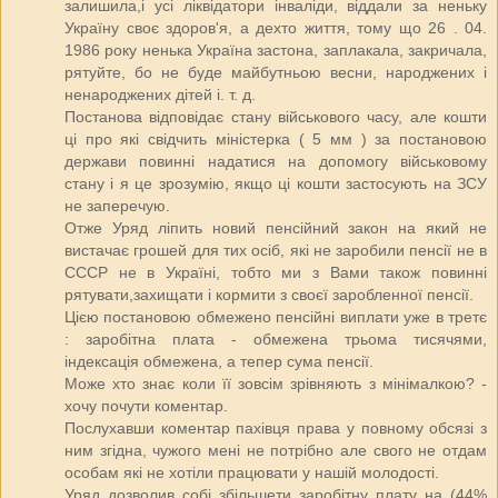
залишила,і усі ліквідатори інваліди, віддали за неньку
Україну своє здоров'я, а дехто життя, тому що 26 . 04.
1986 року ненька Україна застона, заплакала, закричала,
рятуйте, бо не буде майбутньою весни, народжених і
ненароджених дітей і. т. д.
Постанова відповідає стану військового часу, але кошти
ці про які свідчить міністерка ( 5 мм ) за постановою
держави повинні надатися на допомогу військовому
стану і я це зрозумію, якщо ці кошти застосують на ЗСУ
не заперечую.
Отже Уряд ліпить новий пенсійний закон на який не
вистачає грошей для тих осіб, які не заробили пенсії не в
СССР не в Україні, тобто ми з Вами також повинні
рятувати,захищати і кормити з своєї заробленної пенсії.
Цією постановою обмежено пенсійні виплати уже в третє
: заробітна плата - обмежена трьома тисячями,
індексація обмежена, а тепер сума пенсії.
Може хто знає коли її зовсім зрівняють з мінімалкою? -
хочу почути коментар.
Послухавши коментар пахівця права у повному обсязі з
ним згідна, чужого мені не потрібно але свого не отдам
особам які не хотіли працювати у нашій молодості.
Уряд дозволив собі збільшети заробітну плату на (44%