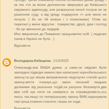
за тих хто за моєю допомогою звернувся до Київського
окружного адмінсуду, але розрахунок пенсії получе не за
рішенням суду, а від уряду подарунок == але мене не
почули. ( бо не тій мовою і з помилками). Отже на
переписі у мене відсутнє : товариство, друзі, дам і господ
- бо це звенення до ледарів.
Моє звернення до Поважних працьовитих осіб. ( ледачих
панів в Україні не було . )
Відповісти
Володарка.Київщина.
1/14/2025
Олександр,яка ВАША думка ,а саме,чи свідомо були
закладені підводні камені,при написанні чорнобильського
закону,та що мішає виправленню недолугих статей цього
закону,життя показує,що закон писаний людьми
далекими від реальних подій,на рахунок безсмертя,два
віки собі ще ніхто не наміряв,я за справедливість,ось
якось так,якщо по теперішньому закону ВАМ,нарахували
такі гроші,повинні платити і кішка не ходи.
Відповісти