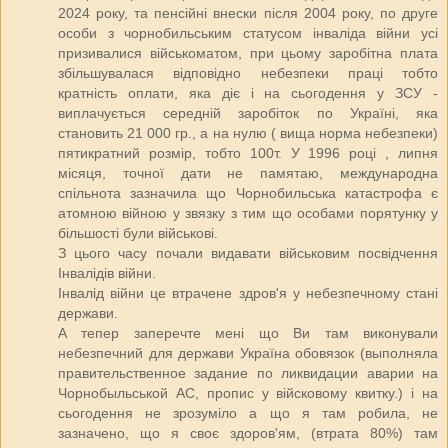
2024 року, та пенсійні внески після 2004 року, по друге
особи з чорнобильським статусом інваліда війни усі
призивалися військоматом, при цьому заробітна плата
збільшувалася відповідно небезпеки праці тобто
кратність оплати, яка діє і на сьогодення у ЗСУ -
виплачується середній заробіток по Україні, яка
становить 21 000 гр., а на нулю ( вища норма небезпеки)
пятикратний розмір, тобто 100т. У 1996 році , липня
місяця, точної дати не памятаю, международна
спільнота зазначила що Чорнобильська катастрофа є
атомною війною у звязку з тим що особами порятунку у
більшості були військові.
З цього часу почали видавати військовим посвідчення
Інвалідів війни.
Інвалід війни це втрачене здров'я у небезпечному стані
держави.
А тепер заперечте мені що Ви там виконували
небезпечний для держави Україна обовязок (выполняла
правительственное задание по ликвидации аварии на
Чорнобыльськой АС, пропис у війсковому квитку.) і на
сьогодення не зрозуміло а що я там робила, не
зазначено, що я своє здоров'ям, (втрата 80%) там