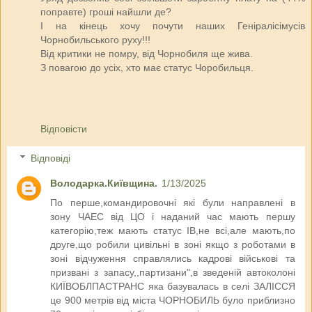
поправте) гроші найшли де?
І на кінець хочу почути наших Геніралісімусів
Чорнобильського руху!!!
Від критики не помру, від Чорнобиля ще жива.
З повагою до усіх, хто має статус Чоробильця.
Відповісти
Відповіді
Володарка.Київщина.
1/13/2025
По перше,командировочні які були направлені в
зону ЧАЕС від ЦО і наданий час мають першу
категорію,теж мають статус ІВ,не всі,але мають,по
друге,що робили цивільні в зоні якщо з роботами в
зоні відчуження справлялись кадрові військові та
призвані з запасу,,партизани",в зведеній автоколоні
КИЇВОБЛПАСТРАНС яка базувалась в селі ЗАЛІССЯ
це 900 метрів від міста ЧОРНОБИЛЬ було приблизно