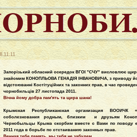
8.11.11
Запорізький обласний осередок ВГОІ "СЧУ" висловлює щирі с
знайомим КОНОПЛЬОВА ГЕНАДІЯ ІНВАНОВИЧА, з приводу його
відстоюванні Костітуційних та законних прав, в час проведе
чорнобильців 27 листопада 2011.
Вічна йому добра пам'ять та щира шана!
Крымская Республиканская организация ВООИЧК «
соболезнования родным, близким и друзьям Коноп
Чернобыльцы Крыма скорбим вместе с Вами по поводу ег
2011 года в борьбе по отстаиванию законных прав.
Вечная тебе память, мы тебя не забудем.