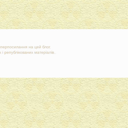
гіперпосилання на цей блог.
 і републікованих матеріалів..