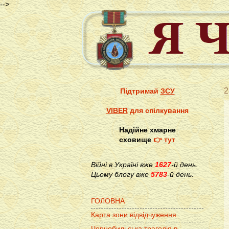
-->
2
Підтримай
ЗСУ
VIBER
для спілкування
Надійне хмарне
сховище
👉 тут
Війні в Україні вже
1627
-й день.
Цьому блогу вже
5783
-й день.
ГОЛОВНА
Карта зони відвідчуження
Чорнобильська трагедія в