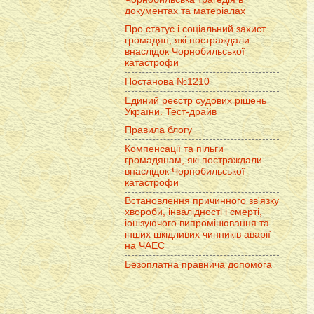
документах та матеріалах
Про статус і соціальний захист
громадян, які постраждали
внаслідок Чорнобильської
катастрофи
Постанова №1210
Единий реєстр судових рішень
України. Тест-драйв
Правила блогу
Компенсації та пільги
громадянам, які постраждали
внаслідок Чорнобильської
катастрофи
Встановлення причинного зв'язку
хвороби, інвалідності і смерті,
іонізуючого випромінювання та
інших шкідливих чинників аварії
на ЧАЕС
Безоплатна правнича допомога