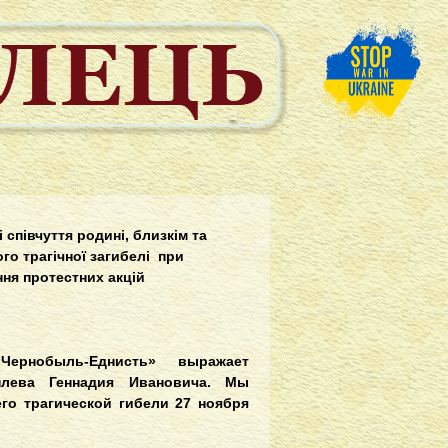
півчуття родині, близкім та
 трагічної загибелі при
ння протестних акцій
Чернобыль-Еднисть» выражает
лева Геннадия Ивановича. Мы
о трагической гибели 27 ноября