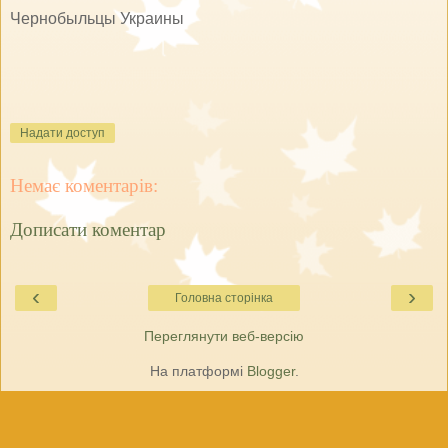
Чернобыльцы Украины
Надати доступ
Немає коментарів:
Дописати коментар
‹
›
Головна сторінка
Переглянути веб-версію
На платформі
Blogger
.