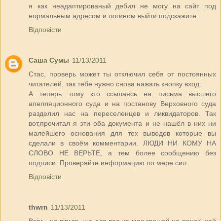
я как неадаптированый дебил не могу на сайт под
нормальным адресом и логином выйти.подскажите.
Відповісти
Саша Сумы
11/13/2011
Стас, проверь может ты отключил себя от постоянных
читателей, так тебе нужно снова нажать кнопку вход.
А теперь тому кто ссылаясь на письма высшего
апелляционного суда и на постанову Верховного суда
разделил нас на переселенцев и ликвидаторов. Так
вот,прочитал я эти оба документа и не нашёл в них ни
малейшего основания для тех выводов которые вы
сделали в своём комментарии. ЛЮДИ НИ КОМУ НА
СЛОВО НЕ ВЕРЬТЕ, а тем более сообщению без
подписи. Проверяйте информацию по мере сил.
Відповісти
thwrn
11/13/2011
Всім - не вірьте, що для вас не має грошей на пенсії, хай