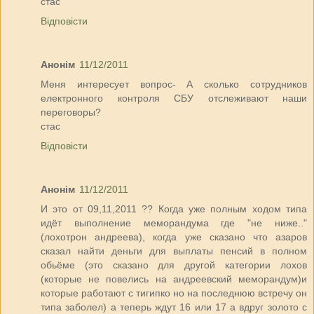
стас
Відповісти
Анонім
11/12/2011
Меня интересует вопрос- А сколько сотрудников
електронного контроля СБУ отслеживают наши
переговоры?
стас
Відповісти
Анонім
11/12/2011
И это от 09,11,2011 ?? Когда уже полным ходом типа
идёт выполнение меморандума где "не ниже.."
(лохотрон андреева), когда уже сказано что азаров
сказал найти деньги для выплаты пенсий в полном
обьёме (это сказано для другой категории лохов
(которые не повелись на андреевский меморандум)и
которые работают с тигипко но на последнюю встречу он
типа заболел) а теперь ждут 16 или 17 а вдруг золото с