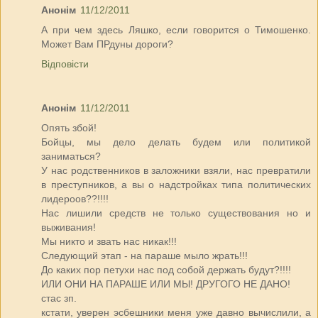
Анонім
11/12/2011
А при чем здесь Ляшко, если говорится о Тимошенко.
Может Вам ПРдуны дороги?
Відповісти
Анонім
11/12/2011
Опять збой!
Бойцы, мы дело делать будем или политикой
заниматься?
У нас родственников в заложники взяли, нас превратили
в преступников, а вы о надстройках типа политических
лидероов??!!!!
Нас лишили средств не только существования но и
выживания!
Мы никто и звать нас никак!!!
Следующий этап - на параше мыло жрать!!!
До каких пор петухи нас под собой держать будут?!!!!
ИЛИ ОНИ НА ПАРАШЕ ИЛИ МЫ! ДРУГОГО НЕ ДАНО!
стас зп.
кстати, уверен эсбешники меня уже давно вычислили, а