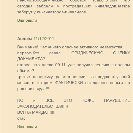
пенсии:вообщем,нужно боротся всем,потому что
сегодня забрали у пострадавших инвалидов,завтра
заберут у ликвидаторов-инвалидов.
Відповісти
Анонім
11/12/2011
Внимание! Нет ничего опаснее активного невежества!
первое-Кто давал ЮРИДИЧЕСКУЮ ОЦЕНКУ
ДОКУМЕНТА?
второе- кто после 09.11 уже получил пенсию в полном
обьеме?
третье- по письму- размер пенсии - за предшествующий
месяц в котором ФАКТИЧЕСКИ выплачены деньги по
решению суда!!!!
НО и ВСЕ ЭТО ТОЖЕ НАРУШЕНИЕ
ЗАКОНОДАТЕЛЬСТВА!!!!!!
ВСІ НА МАЙДАН!!!!!
стас
Відповісти