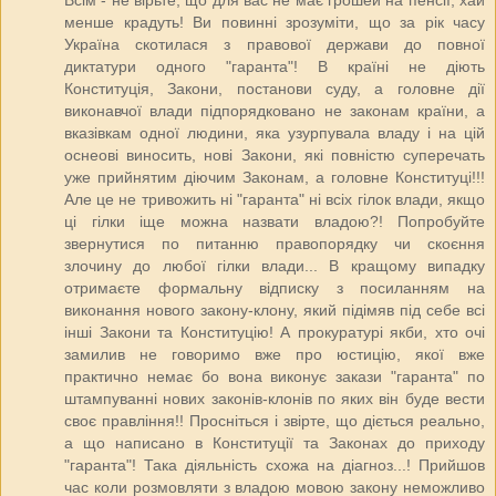
менше крадуть! Ви повинні зрозуміти, що за рік часу
Україна скотилася з правової держави до повної
диктатури одного "гаранта"! В країні не діють
Конституція, Закони, постанови суду, а головне дії
виконавчої влади підпорядковано не законам країни, а
вказівкам одної людини, яка узурпувала владу і на цій
оснеові виносить, нові Закони, які повністю суперечать
уже прийнятим діючим Законам, а головне Конституці!!!
Але це не тривожить ні "гаранта" ні всіх гілок влади, якщо
ці гілки іще можна назвати владою?! Попробуйте
звернутися по питанню правопорядку чи скоєння
злочину до любої гілки влади... В кращому випадку
отримаєте формальну відписку з посиланням на
виконання нового закону-клону, який підімяв під себе всі
інші Закони та Конституцію! А прокуратурі якби, хто очі
замилив не говоримо вже про юстицію, якої вже
практично немає бо вона виконує закази "гаранта" по
штампуванні нових законів-клонів по яких він буде вести
своє правління!! Просніться і звірте, що діється реально,
а що написано в Конституції та Законах до приходу
"гаранта"! Така діяльність схожа на діагноз...! Прийшов
час коли розмовляти з владою мовою закону неможливо