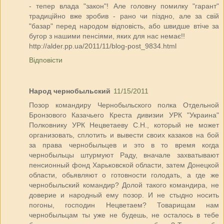
- тепер влада "закон"! Але головну помилку "гарант"
традиційно вже зробив - рано чи піздно, але за свій
"базар" перед народом відповість, або швидше втіче за
бугор з нашими пенсіями, яких для нас немає!!
http://alder.pp.ua/2011/11/blog-post_9834.html
Відповісти
Народ чернобыльский
11/15/2011
Позор командиру Чернобыльского полка Отдельной
Бронзового Казачьего Креста дивизии УРК "Украина"
Полковнику УРК Нецветаеву С.Н., который не может
организовать, сплотить и вывести своих казаков на бой
за права чернобыльцев и это в то время когда
чернобыльцы штурмуют Раду, вначале захватывают
пенсионный фонд Харьковской области, затем Донецкой
области, обьявляют о готовности голодать, а где же
чернобыльский командир? Долой такого командира, не
доверие и народный ему позор. И не стыдно носить
погоны, господин Нецветаем? Товарищам нам
чернобыльцам ты уже не будешь, не осталось в тебе