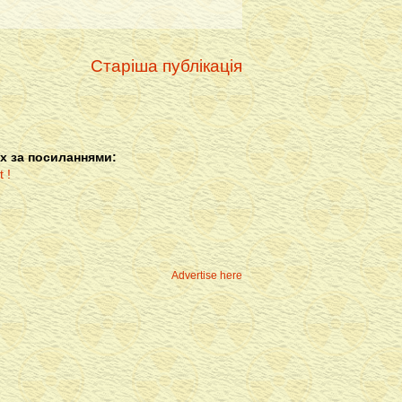
Старіша публікація
х за посиланнями:
Advertise here