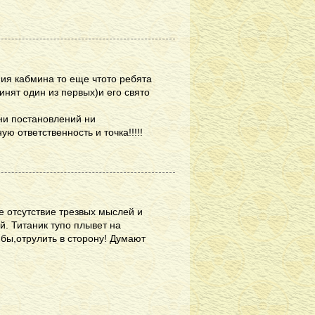
ния кабмина то еще чтото ребята
инят один из первых)и его свято
 ни постановлений ни
ю ответственность и точка!!!!!
е отсутствие трезвых мыслей и
й. Титаник тупо плывет на
-бы,отрулить в сторону! Думают