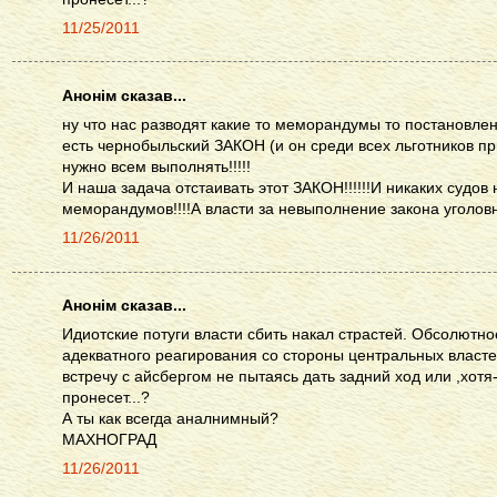
11/25/2011
Анонім сказав...
ну что нас разводят какие то меморандумы то постановле
есть чернобыльский ЗАКОН (и он среди всех льготников пр
нужно всем выполнять!!!!!
И наша задача отстаивать этот ЗАКОН!!!!!!И никаких судов
меморандумов!!!!А власти за невыполнение закона уголовну
11/26/2011
Анонім сказав...
Идиотские потуги власти сбить накал страстей. Обсолютно
адекватного реагирования со стороны центральных власте
встречу с айсбергом не пытаясь дать задний ход или ,хотя
пронесет...?
А ты как всегда аналнимный?
МАХНОГРАД
11/26/2011