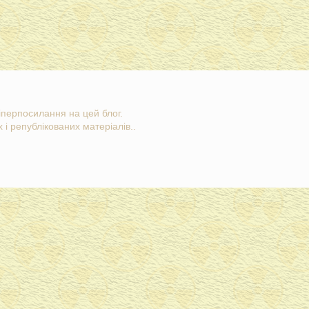
гіперпосилання на цей блог.
 і републікованих матеріалів..