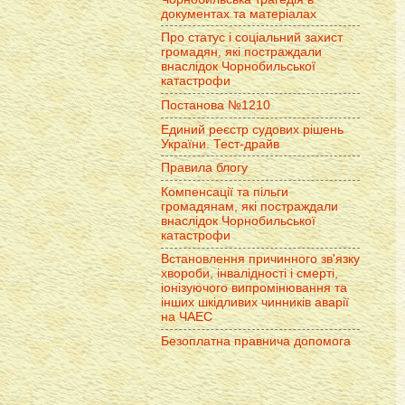
документах та матеріалах
Про статус і соціальний захист
громадян, які постраждали
внаслідок Чорнобильської
катастрофи
Постанова №1210
Единий реєстр судових рішень
України. Тест-драйв
Правила блогу
Компенсації та пільги
громадянам, які постраждали
внаслідок Чорнобильської
катастрофи
Встановлення причинного зв'язку
хвороби, інвалідності і смерті,
іонізуючого випромінювання та
інших шкідливих чинників аварії
на ЧАЕС
Безоплатна правнича допомога