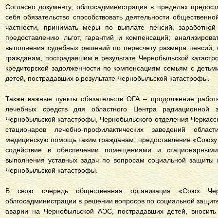
Согласно документу, облгосадминистрация в пределах предос
себя обязательство способствовать деятельности общественн
частности, принимать меры по выплате пенсий, заработной 
предоставлению льгот, гарантий и компенсаций; анализирова
выполнения судебных решений по пересчету размера пенсий,
гражданам, пострадавшим в результате Чернобыльской катаст
кредиторской задолженности по компенсациям семьям с детьм
детей, пострадавших в результате Чернобыльской катастрофы.
Также важные пункты обязательств ОГА – продолжение работ
лечебных средств для областного Центра радиационной 
Чернобыльской катастрофы, Чернобыльского отделения Черкасск
стационаров лечебно-профилактических заведений облас
медицинскую помощь таким гражданам; предоставление «Союзу
содействие в обеспечении помещениями и стационарным
выполнения уставных задач по вопросам социальной защиты г
Чернобыльской катастрофы.
В свою очередь общественная организация «Союз Черн
облгосадминистрации в решении вопросов по социальной защите
аварии на Чернобыльской АЭС, пострадавших детей, вносить