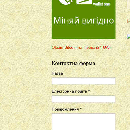
Міняй вигідно
Н
Обмін Bitcoin на Приват24 UAH
Контактна форма
Назва
Електронна пошта
*
Повідомлення
*