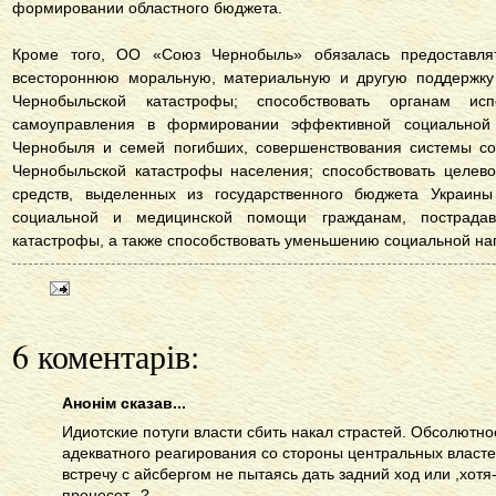
формировании областного бюджета.
Кроме того, ОО «Союз Чернобыль» обязалась предоставлят
всестороннюю моральную, материальную и другую поддержку 
Чернобыльской катастрофы; способствовать органам ис
самоуправления в формировании эффективной социальной
Чернобыля и семей погибших, совершенствования системы со
Чернобыльской катастрофы населения; способствовать целев
средств, выделенных из государственного бюджета Украины
социальной и медицинской помощи гражданам, пострадав
катастрофы, а также способствовать уменьшению социальной на
6 коментарів:
Анонім сказав...
Идиотские потуги власти сбить накал страстей. Обсолютно
адекватного реагирования со стороны центральных власте
встречу с айсбергом не пытаясь дать задний ход или ,хотя
пронесет...?