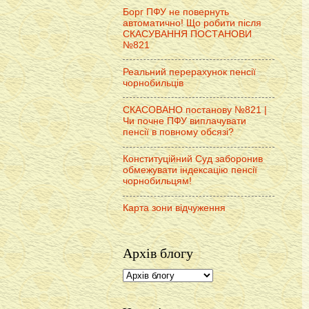
Борг ПФУ не повернуть
автоматично! Що робити після
СКАСУВАННЯ ПОСТАНОВИ
№821
Реальний перерахунок пенсії
чорнобильців
СКАСОВАНО постанову №821 |
Чи почне ПФУ виплачувати
пенсії в повному обсязі?
Конституційний Суд заборонив
обмежувати індексацію пенсії
чорнобильцям!
Карта зони відчуження
Архів блогу