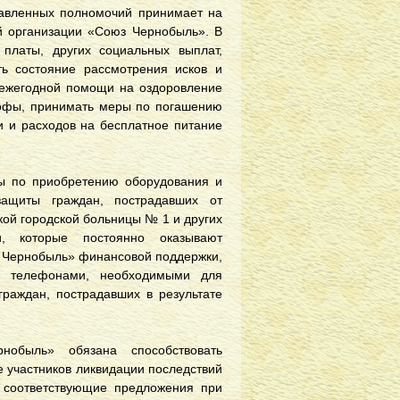
тавленных полномочий принимает на
ой организации «Союз Чернобыль». В
платы, других социальных выплат,
ть состояние рассмотрения исков и
 ежегодной помощи на оздоровление
рофы, принимать меры по погашению
и и расходов на бесплатное питание
ы по приобретению оборудования и
защиты граждан, пострадавших от
ой городской больницы № 1 и других
ти, которые постоянно оказывают
 Чернобыль» финансовой поддержки,
и телефонами, необходимыми для
раждан, пострадавших в результате
обыль» обязана способствовать
 участников ликвидации последствий
 соответствующие предложения при