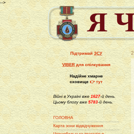
-->
2
Підтримай
ЗСУ
VIBER
для спілкування
Надійне хмарне
сховище
👉 тут
Війні в Україні вже
1627
-й день.
Цьому блогу вже
5783
-й день.
ГОЛОВНА
Карта зони відвідчуження
Чорнобильська трагедія в