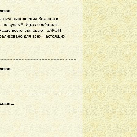
азав...
аться выполнения Законов в
 по судам!!! И,как сообщили
чаще всего "липовые". ЗАКОН
ализовано для всех Настоящих
азав...
азав...