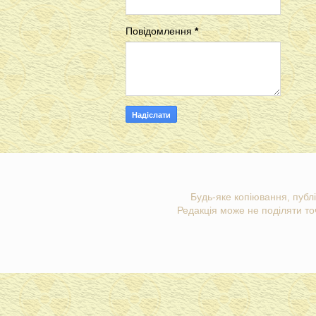
Повідомлення
*
Будь-яке копіювання, публі
Редакція може не поділяти точ