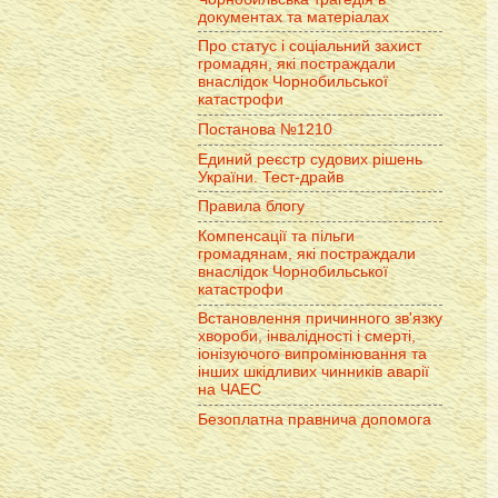
документах та матеріалах
Про статус і соціальний захист
громадян, які постраждали
внаслідок Чорнобильської
катастрофи
Постанова №1210
Единий реєстр судових рішень
України. Тест-драйв
Правила блогу
Компенсації та пільги
громадянам, які постраждали
внаслідок Чорнобильської
катастрофи
Встановлення причинного зв'язку
хвороби, інвалідності і смерті,
іонізуючого випромінювання та
інших шкідливих чинників аварії
на ЧАЕС
Безоплатна правнича допомога