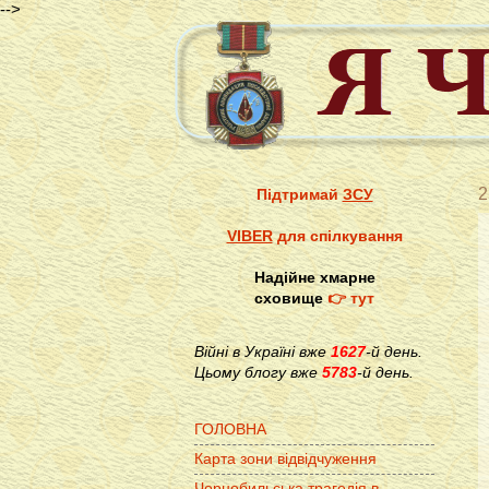
-->
2
Підтримай
ЗСУ
VIBER
для спілкування
Надійне хмарне
сховище
👉 тут
Війні в Україні вже
1627
-й день.
Цьому блогу вже
5783
-й день.
ГОЛОВНА
Карта зони відвідчуження
Чорнобильська трагедія в