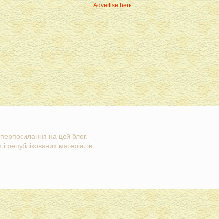
Advertise here
гіперпосилання на цей блог.
 і републікованих матеріалів..