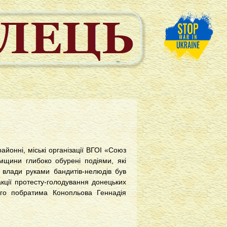
йонні, міські організації ВГОІ «Союз
мщини глибоко обурені подіями, які
 влади руками бандитів-нелюдів був
кції протесту-голодування донецьких
го побратима Конопльова Геннадія