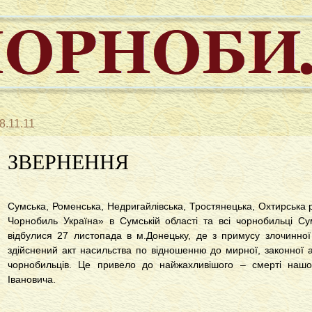
8.11.11
ЗВЕРНЕННЯ
Сумська, Роменська, Недригайлівська, Тростянецька, Охтирська ра
Чорнобиль Україна» в Сумській області та всі чорнобильці Су
відбулися 27 листопада в м.Донецьку, де з примусу злочинної
здійснений акт насильства по відношенню до мирної, законної а
чорнобильців. Це привело до найжахливішого – смерті нашо
Івановича.