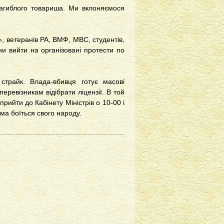
загиблого товариша. Ми вклоняємося
», ветеранів РА, ВМФ, МВС, студентів,
и вийти на організовані протести по
трайк. Влада-вбивця готує масові
еревізникам відібрати ліцензії. В той
 прийти до Кабінету Міністрів о 10-00 і
ама боїться свого народу.