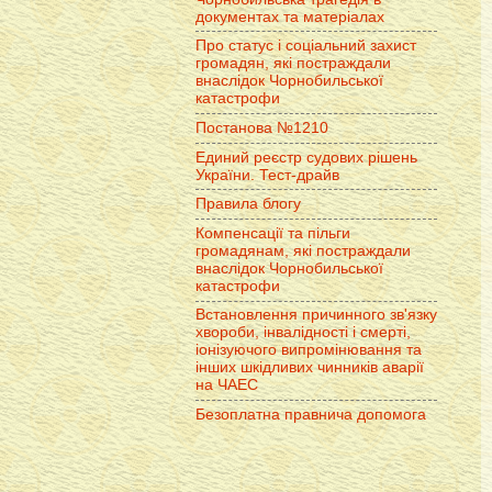
документах та матеріалах
Про статус і соціальний захист
громадян, які постраждали
внаслідок Чорнобильської
катастрофи
Постанова №1210
Единий реєстр судових рішень
України. Тест-драйв
Правила блогу
Компенсації та пільги
громадянам, які постраждали
внаслідок Чорнобильської
катастрофи
Встановлення причинного зв'язку
хвороби, інвалідності і смерті,
іонізуючого випромінювання та
інших шкідливих чинників аварії
на ЧАЕС
Безоплатна правнича допомога