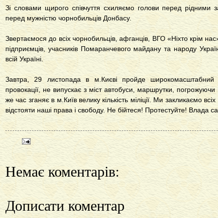
Зі словами щирого співчуття схиляємо голови перед рідними 
перед мужністю чорнобильців Донбасу.
Звертаємося до всіх чорнобильців, афганців, ВГО «Ніхто крім нас
підприємців, учасників Помаранчевого майдану та народу Україн
всій Україні.
Завтра, 29 листопада в м.Києві пройде широкомасштабний с
провокації, не випускає з міст автобуси, маршрутки, погрожуючи п
же час зганяє в м.Київ велику кількість міліції. Ми закликаємо всіх
відстояти наші права і свободу. Не бійтеся! Протестуйте! Влада с
Немає коментарів:
Дописати коментар