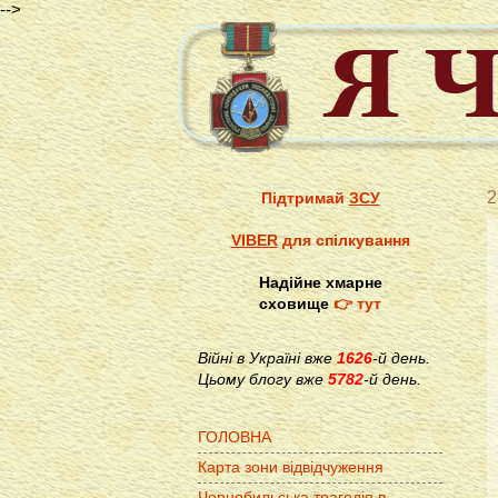
-->
2
Підтримай
ЗСУ
VIBER
для спілкування
Надійне хмарне
сховище
👉 тут
Війні в Україні вже
1626
-й день.
Цьому блогу вже
5782
-й день.
ГОЛОВНА
Карта зони відвідчуження
Чорнобильська трагедія в