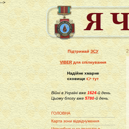
-->
2
Підтримай
ЗСУ
VIBER
для спілкування
Надійне хмарне
сховище
👉 тут
Війні в Україні вже
1624
-й день.
Цьому блогу вже
5780
-й день.
ГОЛОВНА
Карта зони відвідчуження
Чорнобильська трагедія в