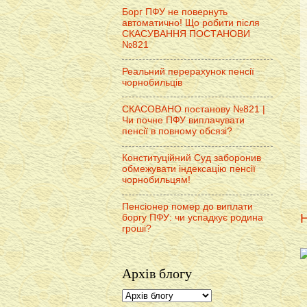
Борг ПФУ не повернуть
автоматично! Що робити після
СКАСУВАННЯ ПОСТАНОВИ
№821
Реальний перерахунок пенсії
чорнобильців
СКАСОВАНО постанову №821 |
Чи почне ПФУ виплачувати
пенсії в повному обсязі?
Конституційний Суд заборонив
обмежувати індексацію пенсії
чорнобильцям!
Пенсіонер помер до виплати
Н
боргу ПФУ: чи успадкує родина
гроші?
Архів блогу