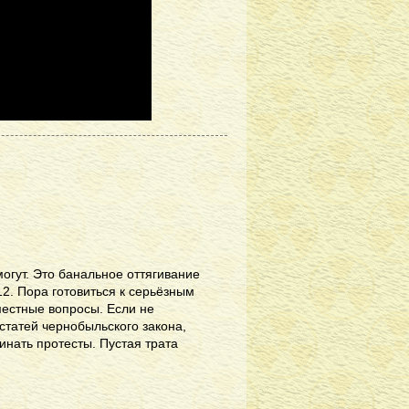
огут. Это банальное оттягивание
12. Пора готовиться к серьёзным
местные вопросы. Если не
статей чернобыльского закона,
инать протесты. Пустая трата