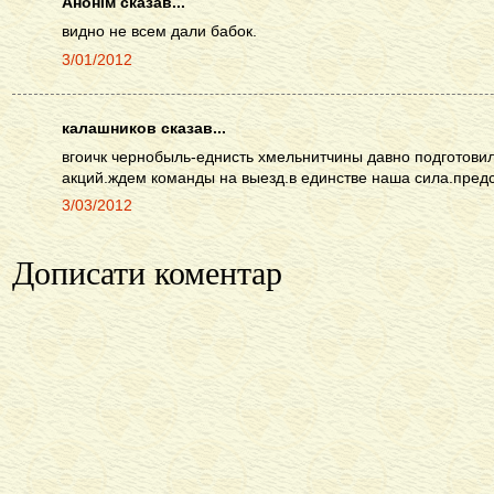
Анонім сказав...
видно не всем дали бабок.
3/01/2012
калашников сказав...
вгоичк чернобыль-еднисть хмельнитчины давно подготови
акций.ждем команды на выезд.в единстве наша сила.пред
3/03/2012
Дописати коментар