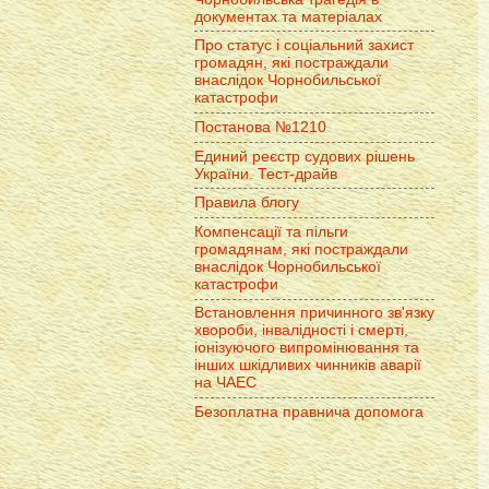
документах та матеріалах
Про статус і соціальний захист
громадян, які постраждали
внаслідок Чорнобильської
катастрофи
Постанова №1210
Единий реєстр судових рішень
України. Тест-драйв
Правила блогу
Компенсації та пільги
громадянам, які постраждали
внаслідок Чорнобильської
катастрофи
Встановлення причинного зв'язку
хвороби, інвалідності і смерті,
іонізуючого випромінювання та
інших шкідливих чинників аварії
на ЧАЕС
Безоплатна правнича допомога