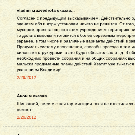
vladimir.razvedrota сказав...
Согласен с предыдущим высказыванием. Действительно о
зданиям обл и дэрж установам ничего не решится. От того
мусором прилегающюю к этим учреждениям територию нич
то делать выводы и готовится к более серьёзным меропри
заранее, в том числе и различные варианты действий в за
Продумать систему оповещения, способы проезда в том чи
силовыми структурами, а это будет обязательно и т.д. В о
необходимо провести собрания и на общих собраниях выс
мальски продуманые планы действий.Хватит уже тыкаться 
уважением Владимир!
2/29/2012
Анонім сказав...
Шишацкий, вместе с нач.гор милиции так и не ответили за 
помнят!
2/29/2012