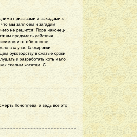
дними призывами и выходами к
, что мы заплюём и загадим
его не решится. Пора наконец-
ятиям продумать действия
висимости от обстановки.
сле в случае блокировки
бщем руководству в сжатые сроки
лушать и разработать хоть мало
как слепым котятам! С
смерть Коноплёва, а ведь все это