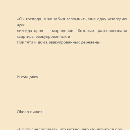
«Ой господа, я же забыл вспомнить еще одну категорию
чудо
ликвидаторов - мародеров. Которые разворовывали
квартиры эвакуированных в
Припяти и дома эвакуированных деревень»
И концовка…
Okean пишет…
«Глупо предполагать, что можно чего -то добиться при