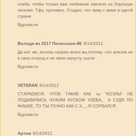
хлеба, чтобы только вам любимым хватило на Хорошую
пенсию. Тфу, противно. Стыдно, что живу с вами в одной
стране
Відповісти
Володя вч 3217 Полесское-86
8/14/2012
Да нет же, коозлы скорее всего вы,потому -что влезли не
в свои огород и не свою капусту сьели
Відповісти
VETERAN
8/14/2012
СТАРАЕМСЯ, ЧТОБ ТАКИЕ КАК ты "КОЗЛЫ" НЕ
ПОДАВИЛИСЬ ЧУЖИМ КУСКОМ ХЛЕБА, А СУДЯ ПО
ФИШКЕ, ТО ТЫ ТОЧНО КАК С Х,,,,,Я СОРВАЛСЯ.
Відповісти
Артем
8/14/2012