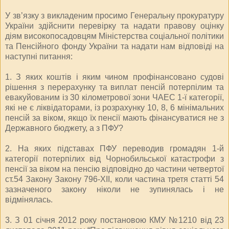
У зв’язку з викладеним просимо Генеральну прокуратуру
України здійснити перевірку та надати правову оцінку
діям високопосадовцям Міністерства соціальної політики
та Пенсійного фонду України та надати нам відповіді на
наступні питання:
1. З яких коштів і яким чином профінансовано судові
рішення з перерахунку та виплат пенсій потерпілим та
евакуйованим із 30 кілометрової зони ЧАЕС 1-ї категорії,
які не є ліквідаторами, із розрахунку 10, 8, 6 мінімальних
пенсій за віком, якщо їх пенсії мають фінансуватися не з
Державного бюджету, а з ПФУ?
2. На яких підставах ПФУ переводив громадян 1-й
категорії потерпілих від Чорнобильської катастрофи з
пенсії за віком на пенсію відповідно до частини четвертої
ст.54 Закону Закону 796-ХІІ, коли частина третя статті 54
зазначеного закону ніколи не зупинялась і не
відмінялась.
3. З 01 січня 2012 року постановою КМУ №1210 від 23