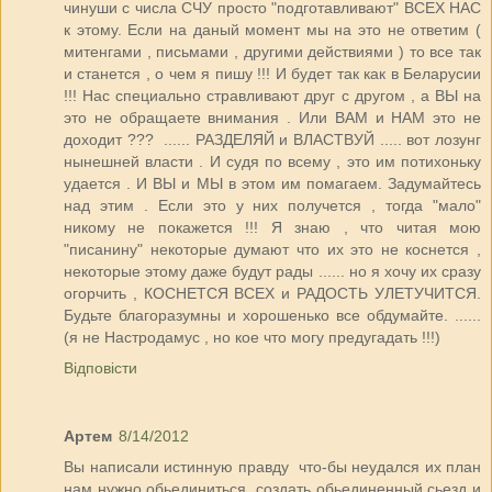
чинуши с числа СЧУ просто "подготавливают" ВСЕХ НАС
к этому. Если на даный момент мы на это не ответим (
митенгами , письмами , другими действиями ) то все так
и станется , о чем я пишу !!! И будет так как в Беларусии
!!! Нас специально стравливают друг с другом , а ВЫ на
это не обращаете внимания . Или ВАМ и НАМ это не
доходит ??? ...... РАЗДЕЛЯЙ и ВЛАСТВУЙ ..... вот лозунг
нынешней власти . И судя по всему , это им потихоньку
удается . И ВЫ и МЫ в этом им помагаем. Задумайтесь
над этим . Если это у них получется , тогда "мало"
никому не покажется !!! Я знаю , что читая мою
"писанину" некоторые думают что их это не коснется ,
некоторые этому даже будут рады ...... но я хочу их сразу
огорчить , КОСНЕТСЯ ВСЕХ и РАДОСТЬ УЛЕТУЧИТСЯ.
Будьте благоразумны и хорошенько все обдумайте. ......
(я не Настродамус , но кое что могу предугадать !!!)
Відповісти
Артем
8/14/2012
Вы написали истинную правду что-бы неудался их план
нам нужно обьединиться создать обьединенный сьезд и