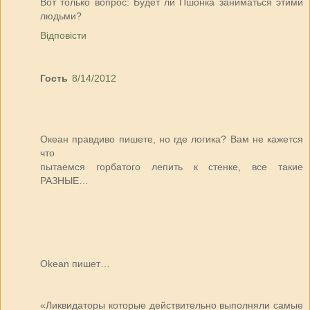
Вот только вопрос: Будет ли Пшонка заниматься этими
людьми?
Відповісти
Гость
8/14/2012
Океан правдиво пишете, но где логика? Вам не кажется
что
пытаемся горбатого лепить к стенке, все такие
РАЗНЫЕ…
Okean пишет…
«Ликвидаторы которые действительно выполняли самые