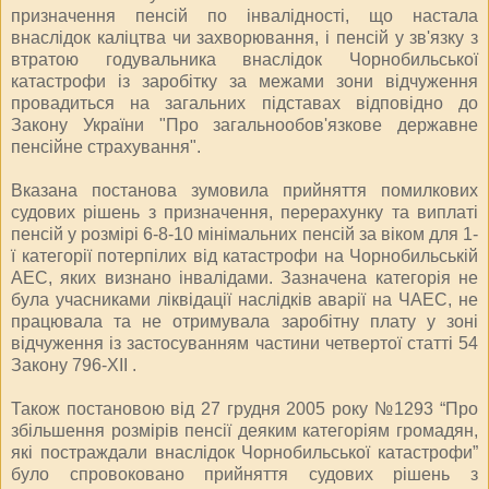
призначення пенсій по інвалідності, що настала
внаслідок каліцтва чи захворювання, і пенсій у зв'язку з
втратою годувальника внаслідок Чорнобильської
катастрофи із заробітку за межами зони відчуження
провадиться на загальних підставах відповідно до
Закону України "Про загальнообов'язкове державне
пенсійне страхування".
Вказана постанова зумовила прийняття помилкових
судових рішень з призначення, перерахунку та виплаті
пенсій у розмірі 6-8-10 мінімальних пенсій за віком для 1-
ї категорії потерпілих від катастрофи на Чорнобильській
АЕС, яких визнано інвалідами. Зазначена категорія не
була учасниками ліквідації наслідків аварії на ЧАЕС, не
працювала та не отримувала заробітну плату у зоні
відчуження із застосуванням частини четвертої статті 54
Закону 796-ХІІ .
Також постановою від 27 грудня 2005 року №1293 “Про
збільшення розмірів пенсії деяким категоріям громадян,
які постраждали внаслідок Чорнобильської катастрофи”
було спровоковано прийняття судових рішень з