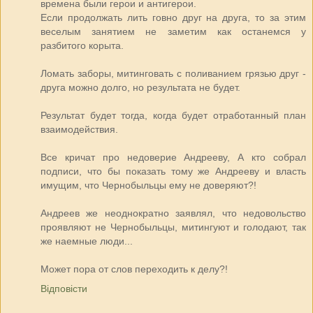
времена были герои и антигерои.
Если продолжать лить говно друг на друга, то за этим
веселым занятием не заметим как останемся у
разбитого корыта.
Ломать заборы, митинговать с поливанием грязью друг -
друга можно долго, но результата не будет.
Результат будет тогда, когда будет отработанный план
взаимодействия.
Все кричат про недоверие Андрееву, А кто собрал
подписи, что бы показать тому же Андрееву и власть
имущим, что Чернобыльцы ему не доверяют?!
Андреев же неоднократно заявлял, что недовольство
проявляют не Чернобыльцы, митингуют и голодают, так
же наемные люди...
Может пора от слов переходить к делу?!
Відповісти