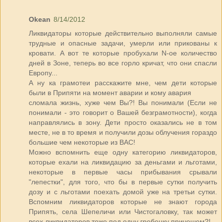
Okean
8/14/2012
Ликвидаторы которые действительно выполняли самые
трудные и опасные задачи, умерли или прикованы к
кровати. А вот те которые пробухали N-ое количество
дней в Зоне, теперь во все горло кричат, что они спасли
Европу...
А ну ка грамотеи расскажите мне, чем дети которые
были в Припяти на момент аварии и кому авария
сломала жизнь, хуже чем Вы?! Вы понимали (Если не
понимали - это говорит о Вашей безграмотности), когда
направлялись в зону. Дети просто оказались не в том
месте, не в то время и получили дозы облучения гораздо
большие чем некоторые из ВАС!
Можно вспомнить еще одну категорию ликвидаторов,
которые ехали на ликвидацию за деньгами и льготами,
некоторые в первые часы прибывания срывали
"лепестки", для того, что бы в первые сутки получить
дозу и с льготами поехать домой уже на третьи сутки.
Вспомним ликвидаторов которые не знают города
Припять, села Шепеличи или Чистогаловку, так может
всех ликвидаторов тоже под одну гребенку причешем?!