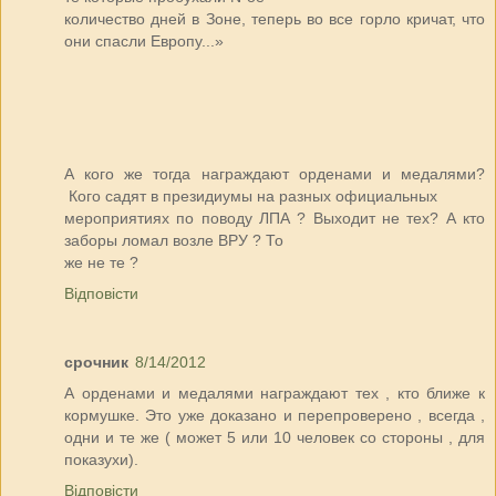
количество дней в Зоне, теперь во все горло кричат, что
они спасли Европу...»
А кого же тогда награждают орденами и медалями?
Кого садят в президиумы на разных официальных
мероприятиях по поводу ЛПА ? Выходит не тех? А кто
заборы ломал возле ВРУ ? То
же не те ?
Відповісти
срочник
8/14/2012
А орденами и медалями награждают тех , кто ближе к
кормушке. Это уже доказано и перепроверено , всегда ,
одни и те же ( может 5 или 10 человек со стороны , для
показухи).
Відповісти