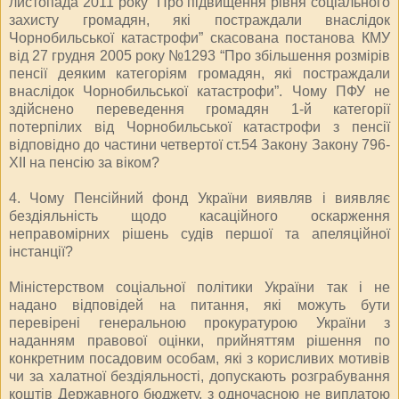
листопада 2011 року “Про підвищення рівня соціального
захисту громадян, які постраждали внаслідок
Чорнобильської катастрофи” скасована постанова КМУ
від 27 грудня 2005 року №1293 “Про збільшення розмірів
пенсії деяким категоріям громадян, які постраждали
внаслідок Чорнобильської катастрофи”. Чому ПФУ не
здійснено переведення громадян 1-й категорії
потерпілих від Чорнобильської катастрофи з пенсії
відповідно до частини четвертої ст.54 Закону Закону 796-
ХІІ на пенсію за віком?
4. Чому Пенсійний фонд України виявляв і виявляє
бездіяльність щодо касаційного оскарження
неправомірних рішень судів першої та апеляційної
інстанції?
Міністерством соціальної політики України так і не
надано відповідей на питання, які можуть бути
перевірені генеральною прокуратурою України з
наданням правової оцінки, прийняттям рішення по
конкретним посадовим особам, які з корисливих мотивів
чи за халатної бездіяльності, допускають розграбування
коштів Державного бюджету, з одночасною не виплатою