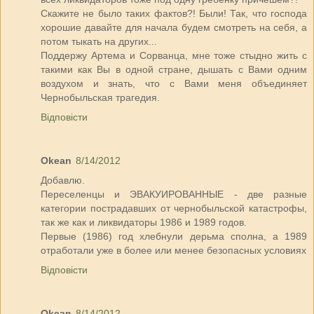
Скажите не было таких фактов?! Были! Так, что господа
хорошие давайте для начала будем смотреть на себя, а
потом тыкать на других...
Поддержу Артема и Сорванца, мне тоже стыдно жить с
такими как Вы в одной стране, дышать с Вами одним
воздухом и знать, что с Вами меня объединяет
Чернобыльская трагедия.
Відповісти
Okean
8/14/2012
Добавлю.
Переселенцы и ЭВАКУИРОВАННЫЕ - две разные
категории пострадавших от чернобыльской катастрофы,
так же как и ликвидаторы 1986 и 1989 годов.
Первые (1986) год хлебнули дерьма сполна, а 1989
отработали уже в более или менее безопасных условиях
Відповісти
Okean
8/14/2012