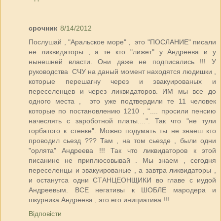
срочник
8/14/2012
Послушай , "Аральское море" , это "ПОСЛАНИЕ" писали
не ликвидаторы , а те кто "лижет" у Андреева и у
нынешней власти. Они даже не подписались !!! У
руководства СЧУ на даный момент находятся людишки ,
которые перешагну через и эвакуированых и
переселенцев и через ликвидаторов. ИМ мы все до
одного места , это уже подтвердили те 11 человек
которые по постановлению 1210 , ".... просили пенсию
начеслять с зароботной платы....". Так что "не тули
горбатого к стенке". Можно подумать ты не знаеш кто
проводил сьезд ??? Там , на том сьезде , были одни
"орлята" Андреева !!! Так что ликвидаторов к этой
писанине не приплюсовывай . Мы знаем , сегодня
переселенцы и эвакуированые , а завтра ликвидаторы ,
и останутса одни СТАНЦЕОНЩИКИ во главе с иудой
Андреевым. ВСЕ негативы к ШОБЛЕ мародера и
шкурника Андреева , это его инициатива !!!
Відповісти