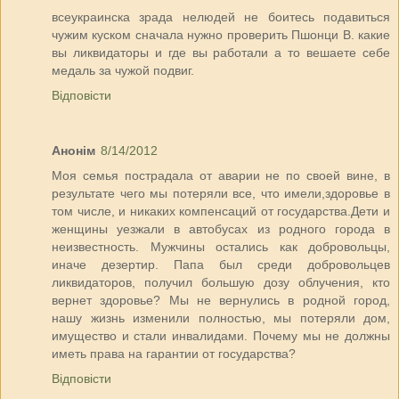
всеукраинска зрада нелюдей не боитесь подавиться
чужим куском сначала нужно проверить Пшонци В. какие
вы ликвидаторы и где вы работали а то вешаете себе
медаль за чужой подвиг.
Відповісти
Анонім
8/14/2012
Моя семья пострадала от аварии не по своей вине, в
результате чего мы потеряли все, что имели,здоровье в
том числе, и никаких компенсаций от государства.Дети и
женщины уезжали в автобусах из родного города в
неизвестность. Мужчины остались как добровольцы,
иначе дезертир. Папа был среди добровольцев
ликвидаторов, получил большую дозу облучения, кто
вернет здоровье? Мы не вернулись в родной город,
нашу жизнь изменили полностью, мы потеряли дом,
имущество и стали инвалидами. Почему мы не должны
иметь права на гарантии от государства?
Відповісти