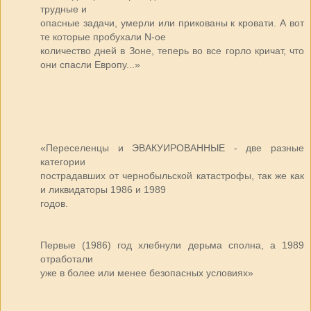
трудные и
опасные задачи, умерли или прикованы к кровати. А вот
те которые пробухали N-ое
количество дней в Зоне, теперь во все горло кричат, что
они спасли Европу...»
«Переселенцы и ЭВАКУИРОВАННЫЕ - две разные
категории
пострадавших от чернобыльской катастрофы, так же как
и ликвидаторы 1986 и 1989
годов.
Первые (1986) год хлебнули дерьма сполна, а 1989
отработали
уже в более или менее безопасных условиях»