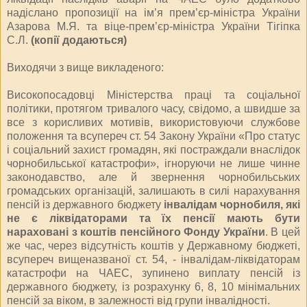
надіслано пропозиції на ім’я прем’єр-міністра України
Азарова М.Я. та віце-прем’єр-міністра України Тігіпка
С.Л.
(копії додаються)
Виходячи з вище викладеного:
Високопосадовці Міністерства праці та соціальної
політики, протягом тривалого часу, свідомо, а швидше за
все з корисливих мотивів, використовуючи службове
положення та всупереч ст. 54 Закону України «Про статус
і соціальний захист громадян, які постраждали внаслідок
чорнобильської катастрофи», ігноруючи не лише чинне
законодавство, але й звернення чорнобильських
громадських організацій, залишають в силі нарахування
пенсій із державного бюджету
інвалідам чорнобиля, які
не є ліквідаторами та їх пенсії мають бути
нараховані з коштів пенсійного Фонду України
. В цей
же час, через відсутність коштів у Державному бюджеті,
всупереч вищеназваної ст. 54, - інвалідам-ліквідаторам
катастрофи на ЧАЕС, зупинено виплату пенсій із
державного бюджету, із розрахунку 6, 8, 10 мінімальних
пенсій за віком, в залежності від групи інвалідності.