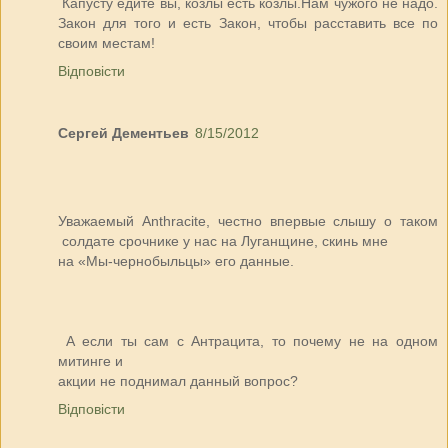
Капусту едите вы, козлы есть козлы.Нам чужого не надо.
Закон для того и есть Закон, чтобы расставить все по
своим местам!
Відповісти
Сергей Дементьев
8/15/2012
Уважаемый Anthracite, честно впервые слышу о таком
солдате срочнике у нас на Луганщине, скинь мне
на «Мы-чернобыльцы» его данные.
А если ты сам с Антрацита, то почему не на одном
митинге и
акции не поднимал данный вопрос?
Відповісти