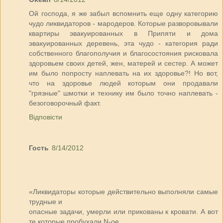
Ой господа, я же забыл вспомнить еще одну категорию
чудо ликвидаторов - мародеров. Которые разворовывали
квартиры эвакуированных в Припяти и дома
эвакуированных деревень, эта чудо - категория ради
собственного благополучия и благосостояния рисковала
здоровьем своих детей, жен, матерей и сестер. А может
им было попросту наплевать на их здоровье?! Но вот,
что на здоровье людей которым они продавали
"грязные" шмотки и технику им было точно наплевать -
безоговорочный факт.
Відповісти
Гость
8/14/2012
«Ликвидаторы которые действительно выполняли самые
трудные и
опасные задачи, умерли или прикованы к кровати. А вот
те которые пробухали N-ое