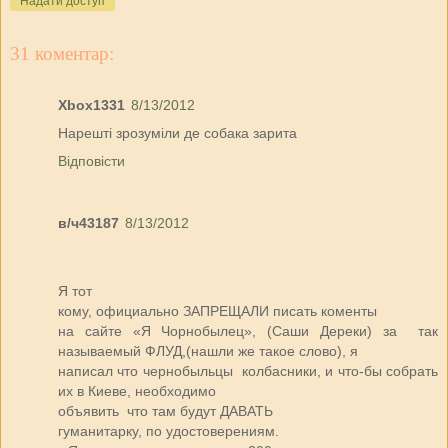
Надати доступ
31 коментар:
Xbox1331
8/13/2012
Нарешті зрозуміли де собака зарита
Відповісти
в/ч43187
8/13/2012
Я тот
кому, официально ЗАПРЕЩАЛИ писать коменты
на сайте «Я Чорнобылец», (Саши Дереки) за так
называемый ФЛУД,(нашли же такое слово), я
написал что чернобыльцы колбасники, и что-бы собрать
их в Киеве, необходимо
объявить что там будут ДАВАТЬ
гуманитарку, по удостоверениям.