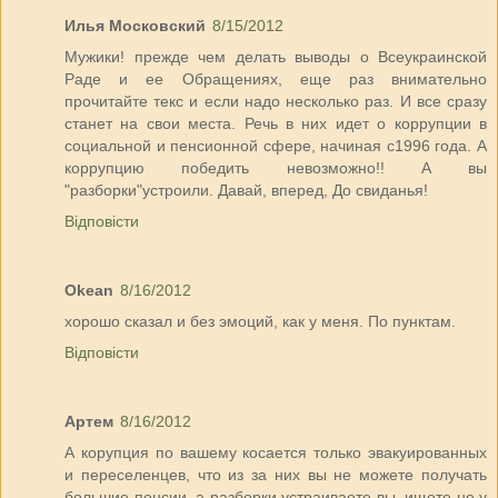
Илья Московский
8/15/2012
Мужики! прежде чем делать выводы о Всеукраинской
Раде и ее Обращениях, еще раз внимательно
прочитайте текс и если надо несколько раз. И все сразу
станет на свои места. Речь в них идет о коррупции в
социальной и пенсионной сфере, начиная с1996 года. А
коррупцию победить невозможно!! А вы
"разборки"устроили. Давай, вперед, До свиданья!
Відповісти
Okean
8/16/2012
хорошо сказал и без эмоций, как у меня. По пунктам.
Відповісти
Артем
8/16/2012
А корупция по вашему косается только эвакуированных
и переселенцев, что из за них вы не можете получать
большие пенсии ,а разборки устраиваете вы, ищете не у