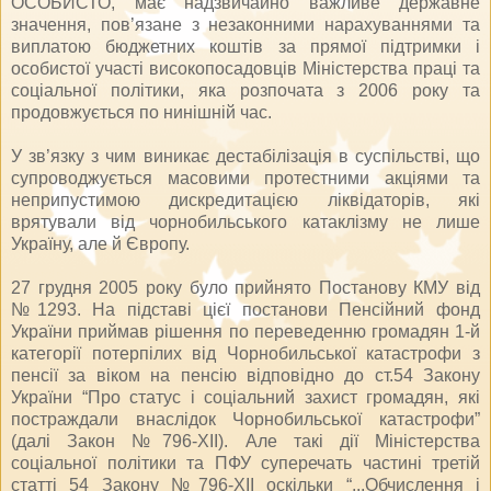
ОСОБИСТО, має надзвичайно важливе державне
значення, пов’язане з незаконними нарахуваннями та
виплатою бюджетних коштів за прямої підтримки і
особистої участі високопосадовців Міністерства праці та
соціальної політики, яка розпочата з 2006 року та
продовжується по нинішній час.
У зв’язку з чим виникає дестабілізація в суспільстві, що
супроводжується масовими протестними акціями та
неприпустимою дискредитацією ліквідаторів, які
врятували від чорнобильського катаклізму не лише
Україну, але й Європу.
27 грудня 2005 року було прийнято Постанову КМУ від
№1293. На підставі цієї постанови Пенсійний фонд
України приймав рішення по переведенню громадян 1-й
категорії потерпілих від Чорнобильської катастрофи з
пенсії за віком на пенсію відповідно до ст.54 Закону
України “Про статус і соціальний захист громадян, які
постраждали внаслідок Чорнобильської катастрофи”
(далі Закон №796-ХІІ). Але такі дії Міністерства
соціальної політики та ПФУ суперечать частині третій
статті 54 Закону №796-ХІІ оскільки “...Обчислення і