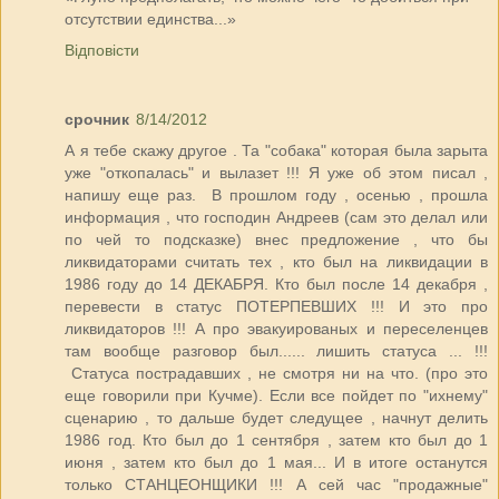
отсутствии единства...»
Відповісти
срочник
8/14/2012
А я тебе скажу другое . Та "собака" которая была зарыта
уже "откопалась" и вылазет !!! Я уже об этом писал ,
напишу еще раз. В прошлом году , осенью , прошла
информация , что господин Андреев (сам это делал или
по чей то подсказке) внес предложение , что бы
ликвидаторами считать тех , кто был на ликвидации в
1986 году до 14 ДЕКАБРЯ. Кто был после 14 декабря ,
перевести в статус ПОТЕРПЕВШИХ !!! И это про
ликвидаторов !!! А про эвакуированых и переселенцев
там вообще разговор был...... лишить статуса ... !!!
Статуса пострадавших , не смотря ни на что. (про это
еще говорили при Кучме). Если все пойдет по "ихнему"
сценарию , то дальше будет следущее , начнут делить
1986 год. Кто был до 1 сентября , затем кто был до 1
июня , затем кто был до 1 мая... И в итоге останутся
только СТАНЦЕОНЩИКИ !!! А сей час "продажные"