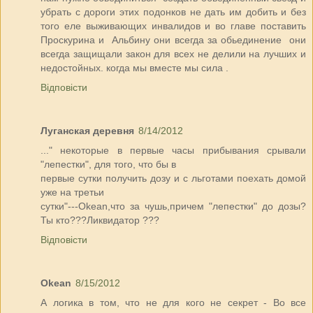
убрать с дороги этих подонков не дать им добить и без
того еле выживающих инвалидов и во главе поставить
Проскурина и Альбину они всегда за обьединение они
всегда защищали закон для всех не делили на лучших и
недостойных. когда мы вместе мы сила .
Відповісти
Луганская деревня
8/14/2012
..." некоторые в первые часы прибывания срывали
"лепестки", для того, что бы в
первые сутки получить дозу и с льготами поехать домой
уже на третьи
сутки"---Okean,что за чушь,причем "лепестки" до дозы?
Ты кто???Ликвидатор ???
Відповісти
Okean
8/15/2012
А логика в том, что не для кого не секрет - Во все