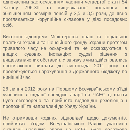
одночасним застосуванням частини четвертої статті 54
Закону 796-ХІІ та вищевказаної постанови зі
збільшенням розмірів пенсій у 2,5 и 3,5 рази, де явно
проглядається корупційна складова у діях посадових
осіб.
Високопосадовцями Міністерства праці та соціальної
політики України та Пенсійного фонду України протягом
тривалого часу не оскаржені та не оскаржуються в
вищих судових інстанціях судові рішення з
вищезазначених обставин. У зв’язку з чим здійснювались
протизаконні виплати до листопада 2011 року та
продовжуються нарахування з Державного бюджету по
нинішній час.
26 липня 2012 року на Першому Всеукраїнському з’їзді
учасників ліквідації наслідків аварії на ЧАЕС ці факти
було обговорено та прийнято відповідні резолюцію і
пропозиції та направлені до Уряду України.
Не отримавши жодних відповідей щодо документів,
прийнятих з’їздом, Всеукраїнською Радою учасників
ліквідації наслідків аварії на ЧАЕС було додатково