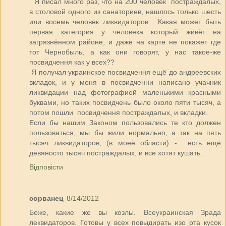
Я писал много раз, что на 200 человек постраждалых,
в столовой одного из санаториев, нашлось только шесть
или восемь человек ликвидаторов. Какая может быть
первая категория у человека который живёт на
загрязнённом районе, и даже на карте не покажет где
тот Чернобыль, а как они говорят, у нас такое-же
посвидчення как у всех??
Я получал украинское посвидчення ещё до андреевских
вкладок, и у меня в посвидченни написано учачник
ликвидации над фотографией маленькими красными
буквами, но таких посвидчень было около пяти тысяч, а
потом пошли посвидчення постраждалых, и вкладки.
Если бы нашим Законом пользовались те кто должен
пользоваться, мы бы жили нормально, а так на пять
тысяч ликвидаторов, (в моеё области) - есть ещё
девяносто тысяч постраждалых, и все хотят кушать..
Відповісти
сорванец
8/14/2012
Боже, какие же вы козлы. Всеукраинская Зрада
леквидаторов. Готовы у всех повыдирать изо рта кусок