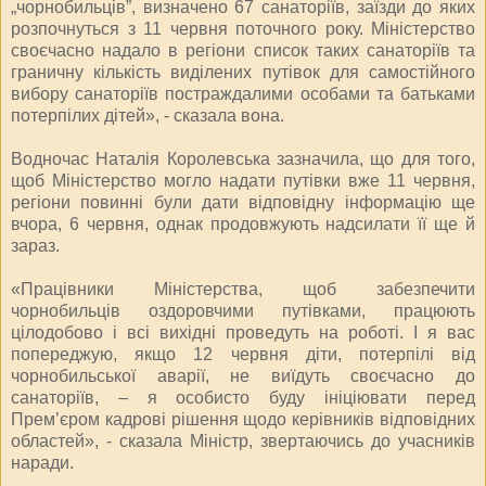
„чорнобильців”, визначено 67 санаторіїв, заїзди до яких
розпочнуться з 11 червня поточного року. Міністерство
своєчасно надало в регіони список таких санаторіїв та
граничну кількість виділених путівок для самостійного
вибору санаторіїв постраждалими особами та батьками
потерпілих дітей», - сказала вона.
Водночас Наталія Королевська зазначила, що для того,
щоб Міністерство могло надати путівки вже 11 червня,
регіони повинні були дати відповідну інформацію ще
вчора, 6 червня, однак продовжують надсилати її ще й
зараз.
«Працівники Міністерства, щоб забезпечити
чорнобильців оздоровчими путівками, працюють
цілодобово і всі вихідні проведуть на роботі. І я вас
попереджую, якщо 12 червня діти, потерпілі від
чорнобильської аварії, не виїдуть своєчасно до
санаторіїв, – я особисто буду ініціювати перед
Прем’єром кадрові рішення щодо керівників відповідних
областей», - сказала Міністр, звертаючись до учасників
наради.