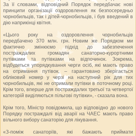
За її словами, відповідний Порядок передбачає нові
принципи організації оздоровлення як безпосередньо
чорнобильців, так і дітей-чорнобильців, і був введений в
дію наприкінці квітня.
«Цього року на оздоровлення чорнобильців
передбачено 370 млн. грн. Новим же Порядком ми
фактично змінюємо підхід до забезпечення
постраждалих громадян санаторно-курортними
путівками та путівками на відпочинок. Зокрема,
відбудеться упорядкування черги осіб, які мають право
на отримання путівок, – гарантовано зберігається
обліковий номер у черзі на наступний рік для тих
чорнобильців, які не отримали путівки в поточному році.
Крім того, вперше для постраждалих третьої та четвертої
категорій виділяються пільгові путівки», - сказала вона.
Крім того, Міністр повідомила, що відповідно до нового
Порядку постраждалі від аварії на ЧАЕС мають право
вільного вибору санаторію для лікування.
«З-поміж санаторіїв, які бажають приймати