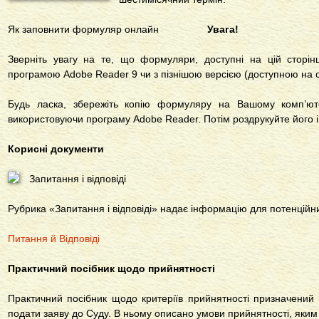
Як заповнити формуляр онлайн
Увага!
Зверніть увагу на те, що формуляри, доступні на цій сторінц
програмою Adobe Reader 9 чи з пізнішою версією (доступною на 
Будь ласка, збережіть копію формуляру на Вашому комп’юте
використовуючи програму Adobe Reader. Потім роздрукуйте його і 
Корисні документи
Запитання і відповіді
Рубрика «Запитання і відповіді» надає інформацію для потенційни
Питання й Відповіді
Практичний посібник щодо прийнятності
Практичний посібник щодо критеріїв прийнятності призначений
подати заяву до Суду. В ньому описано умови прийнятності, яким 