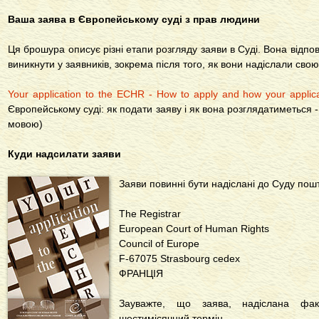
Ваша заява в Європейському суді з прав людини
Ця брошура описує різні етапи розгляду заяви в Суді. Вона відпов
виникнути у заявників, зокрема після того, як вони надіслали свою
Your application to the ECHR - How to apply and how your applica
Європейському суді: як подати заяву і як вона розглядатиметься 
мовою)
Куди надсилати заяви
Заяви повинні бути надіслані до Суду пош
The Registrar
European Court of Human Rights
Council of Europe
F-67075 Strasbourg cedex
ФРАНЦІЯ
Зауважте, що заява, надіслана фа
шестимісячний термін.