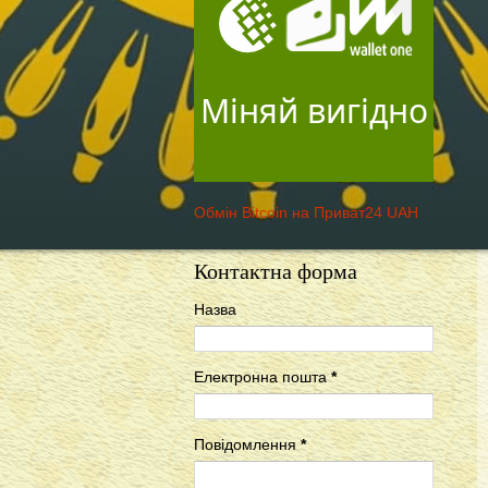
Міняй вигідно
Обмін Bitcoin на Приват24 UAH
Контактна форма
Назва
Електронна пошта
*
Повідомлення
*