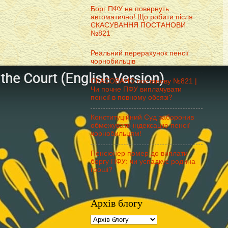
Борг ПФУ не повернуть
автоматично! Що робити після
СКАСУВАННЯ ПОСТАНОВИ
№821
Реальний перерахунок пенсії
чорнобильців
СКАСОВАНО постанову №821 |
Чи почне ПФУ виплачувати
пенсії в повному обсязі?
Конституційний Суд заборонив
обмежувати індексацію пенсії
чорнобильцям!
Пенсіонер помер до виплати
боргу ПФУ: чи успадкує родина
гроші?
Архів блогу