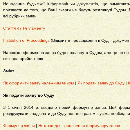
Ненадання будь-якої інформації чи документів, що вимагают
призвести до того, що Ваші скарги не будуть розглянуті Судом.
всі рубрики заяви.
Стаття 47 Регламенту
Institution of Proceedings
(Відкриття провадження в Суді - докумен
Належно оформлена заява буде розглянута Судом, але це не озна
визнана прийнятною.
Зміст
Як оформити заяву належним чином
|
Як подати заяву до Суду
|
Як подати заяву до Суду
З 1 січня 2014 р. введено новий формуляр заяви. Цей форму
роздрукувати і надіслати до Суду поштою разом з усіма необхід
Формуляр заяви
|
Нотатка для заповнення формуляру заяви