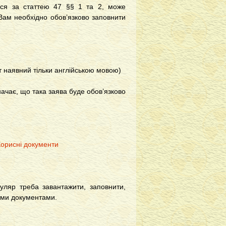
ься за статтею 47 §§ 1 та 2, може
 Вам необхідно обов’язково заповнити
т наявний тільки англійською мовою)
чає, що така заява буде обов’язково
Корисні документи
ляр треба завантажити, заповнити,
ними документами.