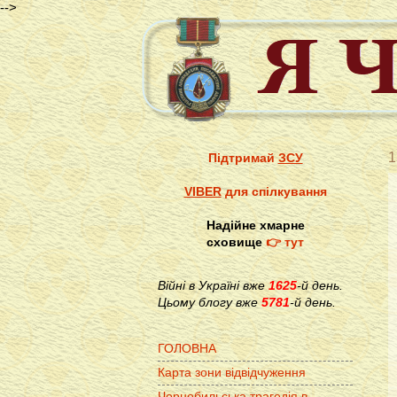
-->
1
Підтримай
ЗСУ
VIBER
для спілкування
Надійне хмарне
сховище
👉 тут
Війні в Україні вже
1625
-й день.
Цьому блогу вже
5781
-й день.
ГОЛОВНА
Карта зони відвідчуження
Чорнобильська трагедія в