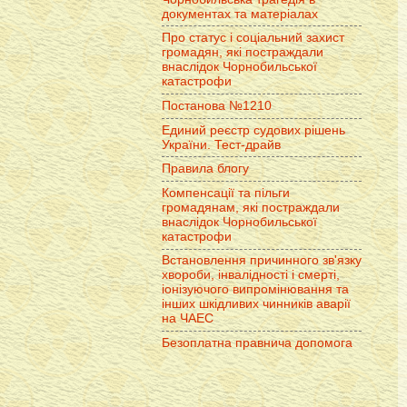
документах та матеріалах
Про статус і соціальний захист
громадян, які постраждали
внаслідок Чорнобильської
катастрофи
Постанова №1210
Единий реєстр судових рішень
України. Тест-драйв
Правила блогу
Компенсації та пільги
громадянам, які постраждали
внаслідок Чорнобильської
катастрофи
Встановлення причинного зв'язку
хвороби, інвалідності і смерті,
іонізуючого випромінювання та
інших шкідливих чинників аварії
на ЧАЕС
Безоплатна правнича допомога