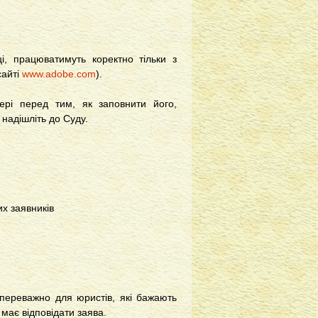
і, працюватимуть коректно тільки з
сайті
www.adobe.com
).
рі перед тим, як заповнити його,
надішліть до Суду.
х заявників
 переважно для юристів, які бажають
має відповідати заява.