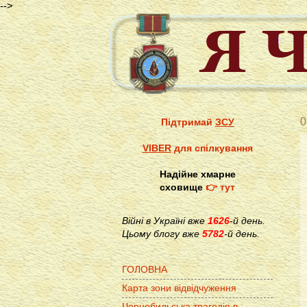
-->
0
Підтримай
ЗСУ
VIBER
для спілкування
Надійне хмарне
сховище
👉 тут
Війні в Україні вже
1626
-й день.
Цьому блогу вже
5782
-й день.
ГОЛОВНА
Карта зони відвідчуження
Чорнобильська трагедія в