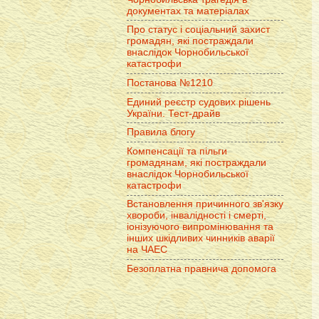
документах та матеріалах
Про статус і соціальний захист
громадян, які постраждали
внаслідок Чорнобильської
катастрофи
Постанова №1210
Единий реєстр судових рішень
України. Тест-драйв
Правила блогу
Компенсації та пільги
громадянам, які постраждали
внаслідок Чорнобильської
катастрофи
Встановлення причинного зв'язку
хвороби, інвалідності і смерті,
іонізуючого випромінювання та
інших шкідливих чинників аварії
на ЧАЕС
Безоплатна правнича допомога