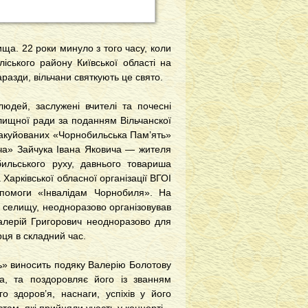
ща. 22 роки минуло з того часу, коли
іського району Київської області на
разди, вільчани святкують це свято.
юдей, заслужені вчителі та почесні
лищної ради за поданням Вільчанскої
 евакуйованих «Чорнобильська Пам’ять»
ча» Зайчука Івана Яковича — жителя
ильського руху, давнього товариша
Харківської обласної організації ВГОІ
помоги «Інвалідам Чорнобиля». На
гу селищу, неодноразово організовував
Валерій Григорович неодноразово для
рця в складний час.
ь» виносить подяку Валерію Болотову
а, та поздоровляє його із званням
 здоров’я, наснаги, успіхів у його