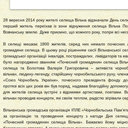
28 вересня 2014 року жителі селища Вільча відзначали День сели
перший житель переїхав із зони відчуження селища Вільча Пол
Вовчанську землю. Дуже приємно, що кожного року, попри всі нега
В селищі мешкає 1800 жителів, серед них немало почесних л
громадяни селища. В цьому році рішенням сесії Вільчанської се
громадської організації інвалідів, постраждалих, ліквідаторів та
було нагороджено званням «Почесний громадянин селища Віль
селища та Болотова Валерія Григоровича – активіста чорноб
вільчан, людину-легенду, старійшину чорнобильського руху, члена 
«Союз Чорнобиль України», почесного президента фонду до
протязі всіх цих років він був поряд, надавав благодійну допомо
для жителів селища зустрічі з відомими артистами, поетами. 
вільчан проводив концерти, які своїм теплом, радістю зігрівали се
Вільчанська громадська організація ІПЛЕ «Чорнобильська Пам’ят
за організацію та проведення концерту з нагоди Дня селищ
«Почесний громадянин селища Вільча». Бажаємо йому міцного