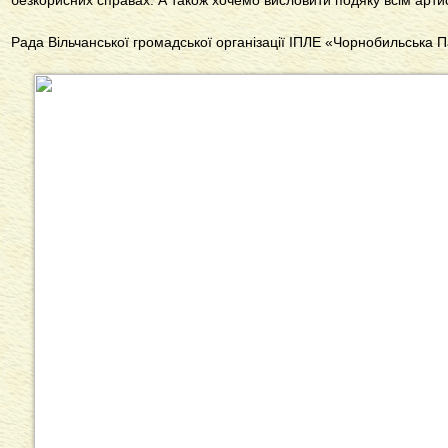
безкорисних справах. А також хочемо висловити подяку всім артис
Рада Вільчанської громадської організації ІПЛЕ «Чорнобильська 