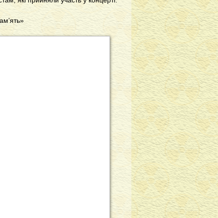
там, які прийняли участь у концерті.
Пам’ять»