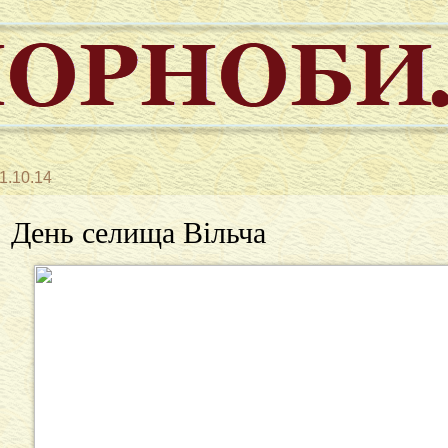
1.10.14
День селища Вільча