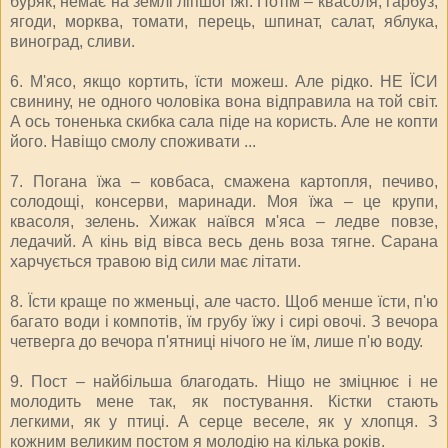
буряк, немає на землі ліпшої їжі. Потім – квасоля, гарбуз,
ягоди, морква, томати, перець, шпинат, салат, яблука,
виноград, сливи.
6. М'ясо, якщо кортить, їсти можеш. Але рідко. НЕ ЇСИ
свинину, не одного чоловіка вона відправила на той світ.
А ось тоненька скибка сала піде на користь. Але не копти
його. Навіщо смолу споживати ...
7. Погана їжа – ковбаса, смажена картопля, печиво,
солодощі, консерви, маринади. Моя їжа – це крупи,
квасоля, зелень. Хижак наївся м'яса – ледве повзе,
ледачий. А кінь від вівса весь день воза тягне. Сарана
харчується травою від сили має літати.
8. Їсти краще по жменьці, але часто. Щоб менше їсти, п'ю
багато води і компотів, їм грубу їжу і сирі овочі. З вечора
четверга до вечора п'ятниці нічого не їм, лише п'ю воду.
9. Пост – найбільша благодать. Ніщо не зміцнює і не
молодить мене так, як постування. Кістки стають
легкими, як у птиці. А серце веселе, як у хлопця. З
кожним великим постом я молодію на кілька років.