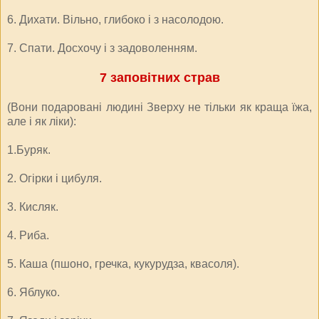
6. Дихати. Вільно, глибоко і з насолодою.
7. Спати. Досхочу і з задоволенням.
7 заповітних страв
(Вони подаровані людині Зверху не тільки як краща їжа,
але і як ліки):
1.Буряк.
2. Огірки і цибуля.
3. Кисляк.
4. Риба.
5. Каша (пшоно, гречка, кукурудза, квасоля).
6. Яблуко.