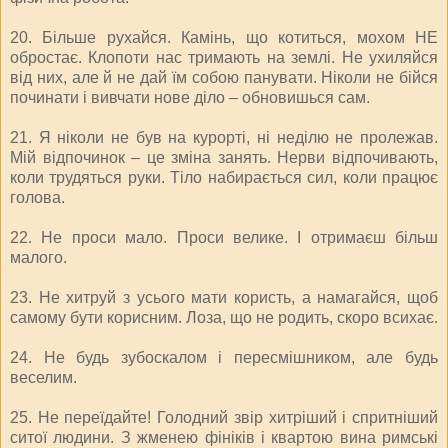
20. Більше рухайся. Камінь, що котиться, мохом НЕ
обростає. Клопоти нас тримають на землі. Не ухиляйся
від них, але й не дай їм собою панувати. Ніколи не бійся
починати і вивчати нове діло – обновишься сам.
21. Я ніколи не був на курорті, ні неділю не пролежав.
Мій відпочинок – це зміна занять. Нерви відпочивають,
коли трудяться руки. Тіло набирається сил, коли працює
голова.
22. Не проси мало. Проси велике. І отримаєш більш
малого.
23. Не хитруй з усього мати користь, а намагайся, щоб
самому бути корисним. Лоза, що не родить, скоро всихає.
24. Не будь зубоскалом і пересмішником, але будь
веселим.
25. Не переїдайте! Голодний звір хитріший і спритніший
ситої людини. З жменею фініків і квартою вина римські