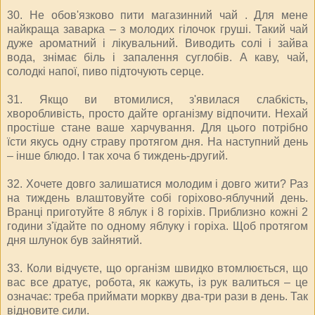
30. Не обов'язково пити магазинний чай . Для мене
найкраща заварка – з молодих гілочок груші. Такий чай
дуже ароматний і лікувальний. Виводить солі і зайва
вода, знімає біль і запалення суглобів. А каву, чай,
солодкі напої, пиво підточують серце.
31. Якщо ви втомилися, з'явилася слабкість,
хворобливість, просто дайте організму відпочити. Нехай
простіше стане ваше харчування. Для цього потрібно
їсти якусь одну страву протягом дня. На наступний день
– інше блюдо. І так хоча б тиждень-другий.
32. Хочете довго залишатися молодим і довго жити? Раз
на тиждень влаштовуйте собі горіхово-яблучний день.
Вранці приготуйте 8 яблук і 8 горіхів. Приблизно кожні 2
години з'їдайте по одному яблуку і горіха. Щоб протягом
дня шлунок був зайнятий.
33. Коли відчуєте, що організм швидко втомлюється, що
вас все дратує, робота, як кажуть, із рук валиться – це
означає: треба приймати моркву два-три рази в день. Так
відновите сили.