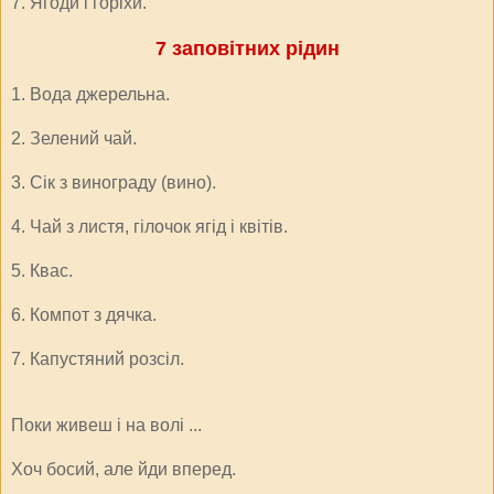
7. Ягоди і горіхи.
7 заповітних рідин
1. Вода джерельна.
2. Зелений чай.
3. Сік з винограду (вино).
4. Чай з листя, гілочок ягід і квітів.
5. Квас.
6. Компот з дячка.
7. Капустяний розсіл.
Поки живеш і на волі ...
Хоч босий, але йди вперед.