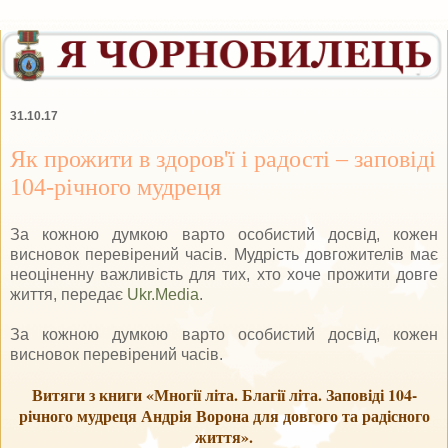
31.10.17
Як прожити в здоров'ї і радості – заповіді
104-річного мудреця
За кожною думкою варто особистий досвід, кожен
висновок перевірений часів. Мудрість довгожителів має
неоціненну важливість для тих, хто хоче прожити довге
життя, передає
Ukr.Media
.
За кожною думкою варто особистий досвід, кожен
висновок перевірений часів.
Витяги з книги «Многії літа. Благії літа. Заповіді 104-
річного мудреця Андрія Ворона для довгого та радісного
життя».