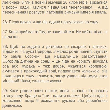
легіонери бігли в повній амуніції 20 кілометрів, врізалися
у ворожі ряди і билися півдня без перепочинку ... А від
пересичення і розпусти патриціїв римська імперія впала.
26. Після вечері я ще півгодини прогулююся по саду.
27. Коли приймаєте їжу, не запивайте її. Не пийте ні до, ні
після їжі.
28. Щоб не ходити з дитиною по лікарнях і аптеках,
віддайте її в руки Природи. З малих років навчіть ступати
по землі босоніж. Це найсильніше загартування.
Обгоріла дитина на сонці – це піде на користь, вкусила
оса або мураха – теж добре, ужалився кропивою,
скупався в прохолодній воді, подряпався колючкою, з'їв
падалицю в саду – значить, загартувався від недуг, став
міцніший тілом, сильніше духом.
29. Коли ріжете овочі ножем, вони частково втрачають
земну силу. Краще їх їсти і варити цілими. Цибуля вдвічі
корисніше, якщо її роздавити руками або дерев'яною
дощечкою.