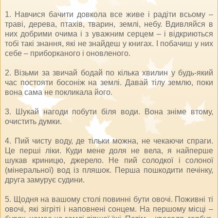
1. Навчися бачити довкола все живе і радіти всьому –
траві, дерева, птахів, тварин, землі, небу. Вдивляйся в
них добрими очима і з уважним серцем – і відкриються
тобі такі знання, які не знайдеш у книгах. І побачиш у них
себе – приборканого і оновленого.
2. Візьми за звичай бодай по кілька хвилин у будь-який
час постояти босоніж на землі. Давай тілу землю, поки
вона сама не покликала його.
3. Шукай нагоди побути біля води. Вона зніме втому,
очистить думки.
4. Пий чисту воду, де тільки можна, не чекаючи спраги.
Це перші ліки. Куди мене доля не вела, я найперше
шукав криницю, джерело. Не пий солодкої і солоної
(мінеральної) вод із пляшок. Перша пошкодити печінку,
друга замурує судини.
5. Щодня на вашому столі повинні бути овочі. Поживні ті
овочі, які зігріті і наповнені сонцем. На першому місці –