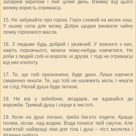
запарюй окропом і пий цілий день. Взимку від цього
велику користь отримаєш.
15. Не забувайте про горіхи. Горіх схожий на мозок наш.
У ньому сила для мозку. Добре щодня вживати чайну
ложку горіхового масла.
16. З людьми будь добрий і уважний. У кожного з них,
навіть порожнього, можна чому-небудь навчитися. Не
роби з людей собі ні ворогів, ні друзів. І тоді не отримаєш
від них клопоту.
17. Те, що тобі призначено, буде дано. Лише навчися
смиренно чекати. Те, що тобі не належить мати, і чекати
не слід. Нехай душа буде легкою.
18. Не вір у забобони, звіздарів, не вдавайся до
ворожби. Тримай душу і серце в чистоті.
19. Коли на душі погано, треба багато ходити. Краще
полем, лісом, над водою. Вода понесе твій смуток. Але
пам'ятай: найкращі ліки для тіла і душі – піст, молитва і
фізична робота.