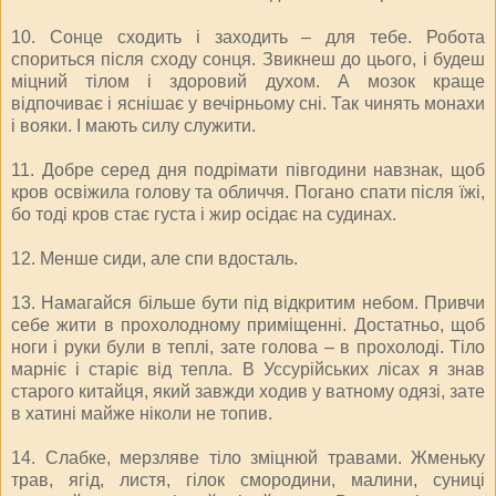
10. Сонце сходить і заходить – для тебе. Робота
спориться після сходу сонця. Звикнеш до цього, і будеш
міцний тілом і здоровий духом. А мозок краще
відпочиває і яснішає у вечірньому сні. Так чинять монахи
і вояки. І мають силу служити.
11. Добре серед дня подрімати півгодини навзнак, щоб
кров освіжила голову та обличчя. Погано спати після їжі,
бо тоді кров стає густа і жир осідає на судинах.
12. Менше сиди, але спи вдосталь.
13. Намагайся більше бути під відкритим небом. Привчи
себе жити в прохолодному приміщенні. Достатньо, щоб
ноги і руки були в теплі, зате голова – в прохолоді. Тіло
марніє і старіє від тепла. В Уссурійських лісах я знав
старого китайця, який завжди ходив у ватному одязі, зате
в хатині майже ніколи не топив.
14. Слабке, мерзляве тіло зміцнюй травами. Жменьку
трав, ягід, листя, гілок смородини, малини, суниці