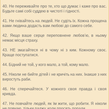
40. Не переживайте про те, хто що думає і каже про вас.
Будьте самі собі суддею в чистоті і гідності.
41. Не гнівайтесь на людей. Не судіть їх. Кожна прощена
вами людина додасть вам любові до самого себе.
42. Якщо ваше серце переповнене любов'ю, в ньому
немає місця страху.
43. НЕ змагайтеся ні в чому ні з ким. Кожному своє.
Краще поступатися.
44. Бідний не той, у кого мало, а той, кому мало.
45. Ніколи не бийте дітей і не кричіть на них. Інакше з них
виростуть раби.
46. Не сперечайтеся. У кожного своя правда і своя
кривда.
47. Не повчайте людей, як їм жити, що робити. Я ніколи
не повчаю, тільки раджу, коли просять поради.