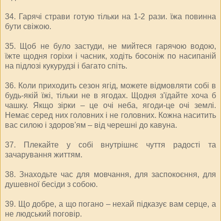
34. Гарячі страви готую тільки на 1-2 рази. їжа повинна
бути свіжою.
35. Щоб не було застуди, не мийтеся гарячою водою,
їжте щодня горіхи і часник, ходіть босоніж по насипаній
на підлозі кукурудзі і багато спіть.
36. Коли приходить сезон ягід, можете відмовляти собі в
будь-якій їжі, тільки не в ягодах. Щодня з'їдайте хоча б
чашку. Якщо зірки – це очі неба, ягоди-це очі землі.
Немає серед них головних і не головних. Кожна наситить
вас силою і здоров'ям – від черешні до кавуна.
37. Плекайте у собі внутрішнє чуття радості та
зачарування життям.
38. Знаходьте час для мовчання, для заспокоєння, для
душевної бесіди з собою.
39. Що добре, а що погано – нехай підказує вам серце, а
не людський поговір.