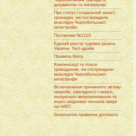
документах та матеріалах
Про статус і соціальний захист
громадян, які постраждали
внаслідок Чорнобильської
катастрофи
Постанова №1210
Единий реєстр судових рішень
України. Тест-драйв
Правила блогу
Компенсації та пільги
громадянам, які постраждали
внаслідок Чорнобильської
катастрофи
Встановлення причинного зв'язку
хвороби, інвалідності і смерті,
іонізуючого випромінювання та
інших шкідливих чинників аварії
на ЧАЕС
Безоплатна правнича допомога