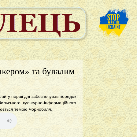
лкером» та бувалим
рий у перші дні забезпечував порядок
бильського культурно-інформаційного
плюється темою Чорнобиля.