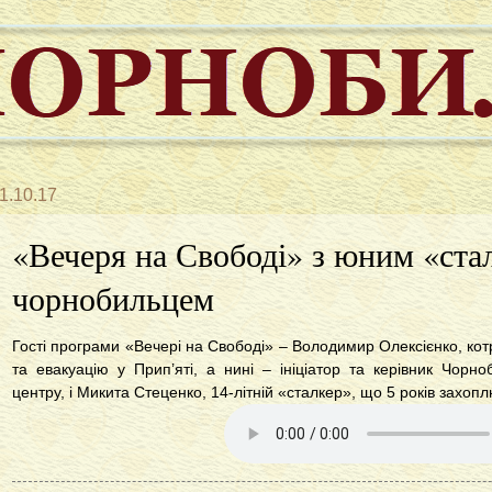
1.10.17
«Вечеря на Свободі» з юним «ста
чорнобильцем
Гості програми «Вечері на Свободі» – Володимир Олексієнко, кот
та евакуацію у Прип’яті, а нині – ініціатор та керівник Чорно
центру, і Микита Стеценко, 14-літній «сталкер», що 5 років захо