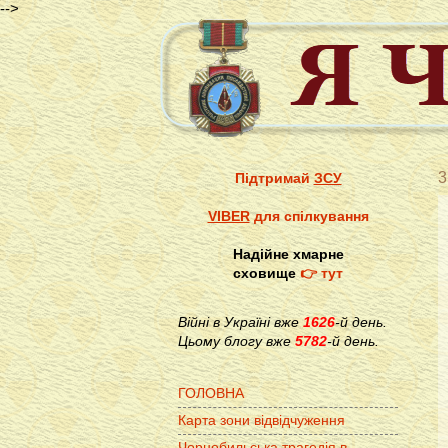
-->
3
Підтримай
ЗСУ
VIBER
для спілкування
Надійне хмарне
сховище
👉 тут
Війні в Україні вже
1626
-й день.
Цьому блогу вже
5782
-й день.
ГОЛОВНА
Карта зони відвідчуження
Чорнобильська трагедія в