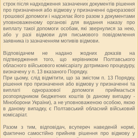
строк після надходження зазначених документів рішення
про призначення або відмову у призначенні одноразової
грошової допомоги і надсилає його разом з документами
уповноваженому органові для видання наказу про
виплату такої допомоги особам, які звернулися за нею,
або у разі відмови для письмового повідомлення
заявника із зазначенням мотивів відмови.
Відповідачем не надано жодних доказів на
підтвердження того, що керівником Полтавського
обласного військового комісаріату дотримано процедуру,
визначену у п. 13 вказаного Порядку.
При цьому, слід відмітити, що за змістом п. 13 Порядку,
рішення про призначення або відмову у призначенні та
виплаті одноразової допомоги приймається
розпорядником бюджетних коштів (в даному випадку -
Міноборони України), а не уповноваженою особою, якою
в даному випадку, є Полтавський обласний військовий
комісаріат.
Разом з тим, відповідач, всупереч наведеній нормі,
фактично самостійно прийняв рішення про відмову у