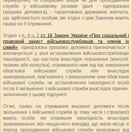
перевірочні) та спеціальні збори чи для проходження
служби у військовому резерві (далі - одноразова
грошова допомога), - гарантована державою виплата,
що здійснюється особам, які згідно з цим Законом мають
право на її отримання.
Згідно з
п. 4 ч. 2
ст. 16 Закону України «Про соціальний і
правовий захист військовослужбовців та членів їх
сімей»
, одноразова грошова допомога призначається і
виплачується у разі встановлення військовослужбовцю
інвалідності, що настала внаслідок поранення (контузії,
травми або каліцтва), отриманого ним під час виконання
обов'язків військової служби або внаслідок
захворювання, пов'язаного з виконанням ним обов'язків
військової служби, чи встановлення інвалідності особі
після її звільнення з військової служби внаслідок причин,
зазначених у цьому підпункті.
Отже, право на отримання вказаної допомоги після
звільнення з військової служби (в тому числі і строкової)
мають особи, які отримали інвалідність внаслідок
захворювання або нещасного випадку, що мали місце в
період проходження військової служби незалежно від