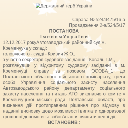
Справа № 524/3475/16-а
Провадження 2-а/524/5/17
ПОСТАНОВА
І м е н е м У к р а ї н и
12.12.2017 рокуАвтозаводський районний суд м.
Кременчука у складі:
головуючого - судді - Кривич Ж.О.,
з участю секретаря судового засідання - Коваль Т.М.,
розглянувши у відкритому судовому засіданні в м.
Кременчуці справу за позовом ОСОБА_1 до
Полтавського обласного військового комісаріату, третя
особа Управління соціального захисту населення
Автозаводського району департаменту соціального
захисту населення та питань АТО виконавчого комітету
Кременчуцької міської ради Полтавської області, про
визнання дій протиправним рішення про відмову в
наданні висновку щодо можливості виплати одноразової
грошової допомоги та зобов'язання вчинити певні дії,
ВСТАНОВИВ :