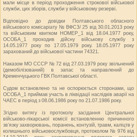
мали місце в період проходження строкової військової
служби, цих зборів, служби у військовому резерві.
Відповідно до довідки Полтавського обласного
військового комісаріату № ВФСЗ/ 25 від 30.01.2013 року
та військовим квитком НОМЕР_1 від 18.04.1977 року,
ОСОБА_1 проходив дійсну військову службу з
14.05.1977 року по 17.05.1979 року. 18.05.1977 року
зарахований до військової частини 74321.
Наказом МО СССР № 72 від 27.03.1979 року звільнений
(демобілізований) в запас та направлений до
Кременчуцького ГВК Полтавської області.
Судом встановлено та не оспорюється сторонами, що
ОСОБА_1 приймав участь в ліквідації наслідків аварії на
ЧАЕС в період з 08.06.1986 року по 21.07.1986 року.
Згідно витягу із протоколу засідання Центральної
військово-лікарської комісії встановленню причинного
зв'язку захворювань, поранень, контузій, травм, каліцтв у
колишнього військовослужбовця, протоколом № 976 від