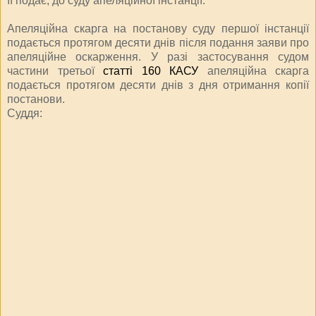
її подає, до суду апеляційної інстанції.
Апеляційна скарга на постанову суду першої інстанції
подається протягом десяти днів після подання заяви про
апеляційне оскарження. У разі застосування судом
частини третьої
статті 160 КАСУ
апеляційна скарга
подається протягом десяти днів з дня отримання копії
постанови.
Суддя: