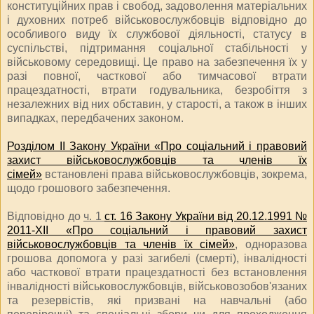
конституційних прав і свобод, задоволення матеріальних
і духовних потреб військовослужбовців відповідно до
особливого виду їх службової діяльності, статусу в
суспільстві, підтримання соціальної стабільності у
військовому середовищі. Це право на забезпечення їх у
разі повної, часткової або тимчасової втрати
працездатності, втрати годувальника, безробіття з
незалежних від них обставин, у старості, а також в інших
випадках, передбачених законом.
Розділом ІІ Закону України «Про соціальний і правовий
захист військовослужбовців та членів їх
сімей»
встановлені права військовослужбовців, зокрема,
щодо грошового забезпечення.
Відповідно до
ч. 1
ст. 16 Закону України від 20.12.1991 №
2011-XII «Про соціальний і правовий захист
військовослужбовців та членів їх сімей»
, одноразова
грошова допомога у разі загибелі (смерті), інвалідності
або часткової втрати працездатності без встановлення
інвалідності військовослужбовців, військовозобов'язаних
та резервістів, які призвані на навчальні (або