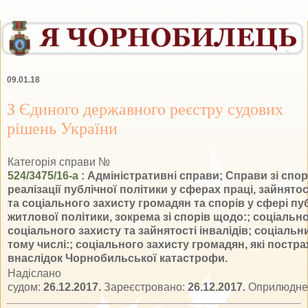
09.01.18
З Єдиного державного реєстру судових
рішень України
Категорія справи №
524/3475/16-а
: Адміністративні справи; Справи зі спор
реалізації публічної політики у сферах праці, зайнято
та соціального захисту громадян та спорів у сфері пу
житлової політики, зокрема зі спорів щодо:; соціально
соціального захисту та зайнятості інвалідів; соціальни
тому числі:; соціального захисту громадян, які постр
внаслідок Чорнобильської катастрофи.
Надіслано
судом:
26.12.2017.
Зареєстровано:
26.12.2017.
Оприлюдне