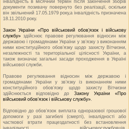
інвалідність в місячний термін після закінчення зборів
документи позивачу повернуто без реалізації, оскільки
він звільнений 17.05.1979 року,а інвалідність призначена
18.11.2010 року.
Закон України «Про військовий обов
'
язок і військову
службу»
здійснює правове регулювання відносин між
державою і громадянами України у зв'язку з виконанням
ними конституційного обов'язку щодо захисту Вітчизни,
незалежності та територіальної цілісності України, а
також визначає загальні засади проходження в Україні
військової служби.
Правове регулювання відносин між державою і
громадянами України у зв'язку із виконанням ними
конституційного обов'язку щодо захисту Вітчизни
здійснюється відповідно до
Закону України «Про
військовий обов'язок і військову службу»
.
Відповідно до обов'язок виплата одноразової грошової
допомоги у разі загибелі (смерті), інвалідності або
часткової втрати працездатності без встановлення
інвалідності військовослужбовців,