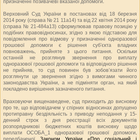
призначенні позивачеві вказаної допомоги.
Верховний Суд України в постановах від 18 березня
2014 року (справа № 21 11а14) та від 22 квітня 2014 року
(справа № 21-484а13) сформулював правову позицію у
подібних правовідносинах, згідно з якою підставою для
повідомлення про відмову у призначенні одноразової
грошової допомоги є рішення суб'єкта владних
повноважень, прийняте з цього питання. Оскільки
останній не розглянув звернення про виплату
одноразової грошової допомоги та відповідного рішення
не прийняв, то суд повинен був зобов'язати його
розглянути це звернення згідно з вимогами чинного
законодавства України, а не підміняти орган, на який
покладено вирішення зазначеного питання.
Враховуючи вищенаведене, суд приходить до висновку
про те, що відповідачем у спірних відносинах допущено
протиправну бездіяльність з приводу неподання у 15-
денний строк з дня реєстрації всіх документів
розпорядникові бюджетних коштів висновку щодо
виплати ОСОБА_1 одноразової грошової допомоги,
передбаченої
Законом України «Про соціальний і