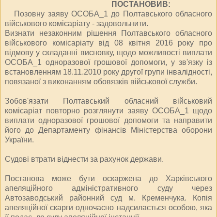
ПОСТАНОВИВ:
Позовну заяву ОСОБА_1 до Полтавського обласного
військового комісаріату - задовольнити.
Визнати незаконним рішення Полтавського обласного
військового комісаріату від 08 квітня 2016 року про
відмову у складанні висновку, щодо можливості виплати
ОСОБА_1 одноразової грошової допомоги, у зв'язку із
встановленням 18.11.2010 року другої групи інвалідності,
повязаної з виконанням обовязків військової служби.
Зобов'язати Полтавський обласний військовий
комісаріат повторно розглянути заяву ОСОБА_1 щодо
виплати одноразової грошової допомоги та направити
його до Департаменту фінансів Міністерства оборони
України.
Судові втрати віднести за рахунок держави.
Постанова може бути оскаржена до Харківського
апеляційного адміністративного суду через
Автозаводський районний суд м. Кременчука. Копія
апеляційної скарги одночасно надсилається особою, яка