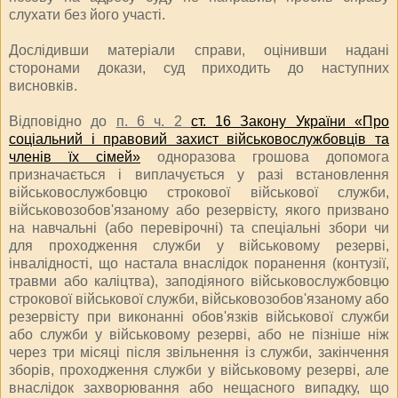
слухати без його участі.
Дослідивши матеріали справи, оцінивши надані
сторонами докази, суд приходить до наступних
висновків.
Відповідно до
п. 6 ч. 2
ст. 16 Закону України «Про
соціальний і правовий захист військовослужбовців та
членів їх сімей»
одноразова грошова допомога
призначається і виплачується у разі встановлення
військовослужбовцю строкової військової служби,
військовозобов'язаному або резервісту, якого призвано
на навчальні (або перевірочні) та спеціальні збори чи
для проходження служби у військовому резерві,
інвалідності, що настала внаслідок поранення (контузії,
травми або каліцтва), заподіяного військовослужбовцю
строкової військової служби, військовозобов'язаному або
резервісту при виконанні обов'язків військової служби
або служби у військовому резерві, або не пізніше ніж
через три місяці після звільнення із служби, закінчення
зборів, проходження служби у військовому резерві, але
внаслідок захворювання або нещасного випадку, що