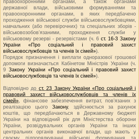
правоохоронними органами, а також органами
державної влади, військовими формуваннями та
правоохоронними органами, в яких передбачено
проходження військової служби військовослужбовцями,
навчальних (або перевірочних) та спеціальних зборів -
військовозобов'язаними, проходження служби у
військовому резерві - резервістами (ч. 6
ст. 16-3 Закону
України «Про соціальний і правовий захист
військовослужбовців та членів їх сімей»
).
Порядок призначення і виплати одноразової грошової
допомоги визначається Кабінетом Міністрів України (ч.
9
Закону України «Про соціальний і правовий захист
військовослужбовців та членів їх сімей»
).
Відповідно
до
ст. 23 Закону України «Про соціальний і
правовий захист військовослужбовців та членів їх
сімей»
, фінансове забезпечення витрат, пов'язаних з
реалізацією цього
Закону
, здійснюється за рахунок
коштів, що передбачаються в Державному бюджеті
України на відповідний рік для Міністерства оборони
України, розвідувальних органів України та інших
центральних органів виконавчої влади, що мають у
своєму підпорядкуванні військові формування та