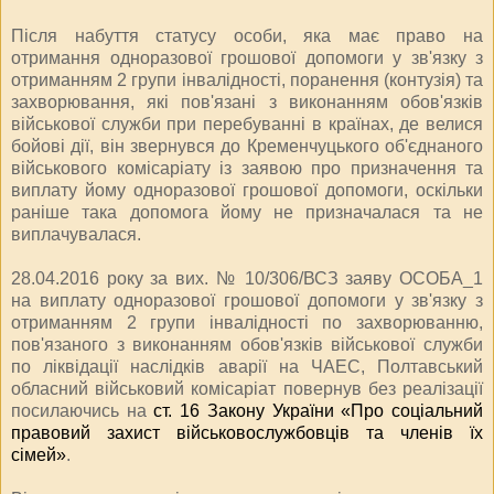
Після набуття статусу особи, яка має право на
отримання одноразової грошової допомоги у зв'язку з
отриманням 2 групи інвалідності, поранення (контузія) та
захворювання, які пов'язані з виконанням обов'язків
військової служби при перебуванні в країнах, де велися
бойові дії, він звернувся до Кременчуцького об'єднаного
військового комісаріату із заявою про призначення та
виплату йому одноразової грошової допомоги, оскільки
раніше така допомога йому не призначалася та не
виплачувалася.
28.04.2016 року за вих. № 10/306/ВСЗ заяву ОСОБА_1
на виплату одноразової грошової допомоги у зв'язку з
отриманням 2 групи інвалідності по захворюванню,
пов'язаного з виконанням обов'язків військової служби
по ліквідації наслідків аварії на ЧАЕС, Полтавський
обласний військовий комісаріат повернув без реалізації
посилаючись на
ст. 16 Закону України «Про соціальний
правовий захист військовослужбовців та членів їх
сімей»
.