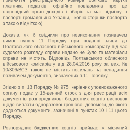
прийняття реєстраційного номера облікової картки
платника податків, офіційно повідомила про це
відповідний орган доходів і зборів та має відмітку в
паспорті громадянина України, - копію сторінки паспорта
з такою відміткою).
Доказів, які б свідчили про невиконання позивачем
вимог пункту 11 Порядку при поданні заяви до
Полтавського обласного військового комісаріату під час
судового розгляду справи надано не було та матеріали
справи не містять. Відповідь Полтавського обласного
військового комісаріату від 28.04.2016 року за вих. №
10/306/ВСЗ також не містить посилань на ненадання
позивачем документів, визначених п.11 Порядку.
Згідно з п. 13 Порядку № 975, керівник уповноваженого
органу подає у 15-денний строк з дня реєстрації всіх
документів розпорядникові бюджетних коштів висновок
щодо виплати одноразової грошової допомоги, до якого
додаються документи, зазначені в пунктах 10 і 11 цього
Порядку.
Розпорядник бюджетних коштів приймає у місячний