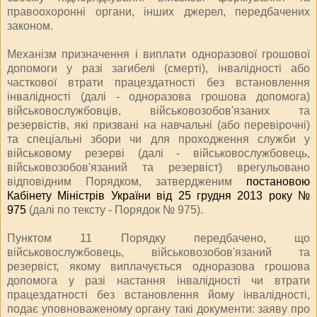
правоохоронні органи, інших джерел, передбачених
законом.
Механізм призначення і виплати одноразової грошової
допомоги у разі загибелі (смерті), інвалідності або
часткової втрати працездатності без встановлення
інвалідності (далі - одноразова грошова допомога)
військовослужбовців, військовозобов'язаних та
резервістів, які призвані на навчальні (або перевірочні)
та спеціальні збори чи для проходження служби у
військовому резерві (далі - військовослужбовець,
військовозобов'язаний та резервіст) врегульовано
відповідним Порядком, затвердженим
постановою
Кабінету Міністрів України від 25 грудня 2013 року №
975
(далі по тексту - Порядок № 975).
Пунктом 11 Порядку передбачено, що
військовослужбовець, військовозобов'язаний та
резервіст, якому виплачується одноразова грошова
допомога у разі настання інвалідності чи втрати
працездатності без встановлення йому інвалідності,
подає уповноваженому органу такі документи: заяву про