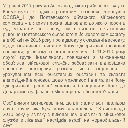
У травні 2017 року до Автозаводського районного суду м.
Кременчука з адміністративним позовом звернувся
ОСОБА_1 до Полтавського обласного військового
комісаріату, в якому просив: відповідно до якого просить
суд ухвалити постанову, якою визнати незаконним
рішення Полтавського обласного військового комісаріату
від 08 квітня 2016 року про відмову у складанні висновку,
щодо можливості виплати йому одноразової грошової
допомоги, у зв'язку із встановленням 18.11.2010 року
другої групи інвалідності, пов'язаної з виконанням
обов'язків військової служби, зобов'язати відповідача
провести повторний розгляд його звернення з
урахуванням всіх об'єктивних обставин та скласти
відповідний висновок щодо можливості виплатити йому
одноразової грошової допомоги і направити його до
Департаменту фінансів Міністерства оборони України.
Свої вимоги мотивував тим, що він являється інвалідом
другої групи, яка була йому встановлена 18 листопада
2010 року у зв'язку з виконанням обов'язків військової
служби з ліквідації наслідків аварії на Чорнобильській
АЕС.