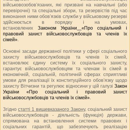
військовозобов'язаних, які призвані на навчальні (або
перевірочні) та спеціальні збори, та резервістів під час
виконання ними обов'язків служби у військовому резерві
здійснюється в порядку і на умовах,
встановлених
Законом України
«Про соціальний і
правовий захист військовослужбовців та членів їх
сімей»
.
Основні засади державної політики у сфері соціального
захисту військовослужбовців та членів їх сімей,
встановлює єдину систему їх соціального захисту,
гарантує військовослужбовцям та членам їх сімей в
економічній, соціальній, політичній сферах сприятливі
умови для реалізації їх конституційного обов'язку щодо
захисту Вітчизни та регулює відносини у цій галузі
Закон
України «Про соціальний і правовий захист
військовослужбовців та членів їх сімей»
.
Згідно
статті 1 вищевказаного Закону
, соціальний захист
військовослужбовців - діяльність (функція) держави,
спрямована на встановлення системи правових і
соціальних гарантій, що забезпечують реалізацію