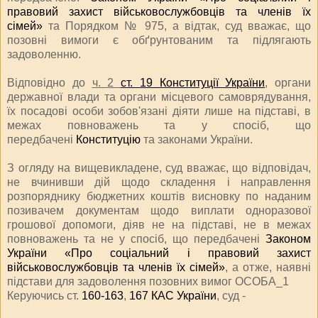
правовий захист військовослужбовців та членів їх
сімей»
та Порядком № 975, а відтак, суд вважає, що
позовні вимоги є обґрунтованим та підлягають
задоволенню.
Відповідно до
ч. 2
ст. 19 Конституції України
, органи
державної влади та органи місцевого самоврядування,
їх посадові особи зобов'язані діяти лише на підставі, в
межах повноважень та у спосіб, що
передбачені
Конституцію
та законами України.
З огляду на вищевикладене, суд вважає, що відповідач,
не вчинивши дій щодо складення і направлення
розпоряднику бюджетних коштів висновку по наданим
позивачем документам щодо виплати одноразової
грошової допомоги, діяв не на підставі, не в межах
повноважень та не у спосіб, що передбачені
Законом
України «Про соціальний і правовий захист
військовослужбовців та членів їх сімей»
, а отже, наявні
підстави для задоволення позовних вимог ОСОБА_1
Керуючись ст.
160-163
,
167 КАС України
, суд -