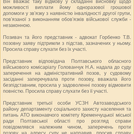
Він вважає таку відмову у складанні висновку щодо
можливості виплати йому одноразової грошової
допомоги у зв'язку з наявністю інвалідності другої групи,
пов'язаної з виконанням обов'язків військової служби -
незаконною.
Позивач та його представник - адвокат Горбенко Т.В.
позовну заяву підтримли з підстав, зазначених у ньому.
Просила справу слухати без їх участі.
Представник відповідача Полтавського обласного
військового комісаріату Голованчук Н.А. надала до суду
заперечення на адміністративний позов, у судовому
засіданні заперечувала проти позову, вважала його
безпідставним, просила у задоволенні позову відмовити
повністю. Просила справу слухати без її участі.
Представник третьої особи УСЗН Автозаводського
району департаменту соціального захисту населення та
питань АТО виконавчого комітету Кременчуцької міської
ради Полтавської області про розгляд справи
повідомлявся належним чином, заперечень проти
позову на адресу суду не направив, просив справу