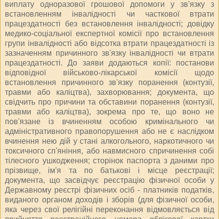
виплату одноразової грошової допомоги у зв'язку з
встановленням інвалідності чи часткової втрати
працездатності без встановлення інвалідності; довідку
медико-соціальної експертної комісії про встановлення
групи інвалідності або відсотка втрати працездатності із
зазначенням причинного зв'язку інвалідності чи втрати
працездатності. До заяви додаються копії: постанови
відповідної військово-лікарської комісії щодо
встановлення причинного зв'язку поранення (контузії,
травми або каліцтва), захворювання; документа, що
свідчить про причини та обставини поранення (контузії,
травми або каліцтва), зокрема про те, що воно не
пов'язане із вчиненням особою кримінального чи
адміністративного правопорушення або не є наслідком
вчинення нею дій у стані алкогольного, наркотичного чи
токсичного сп'яніння, або навмисного спричинення собі
тілесного ушкодження; сторінок паспорта з даними про
прізвище, ім'я та по батькові і місце реєстрації;
документа, що засвідчує реєстрацію фізичної особи у
Державному реєстрі фізичних осіб - платників податків,
виданого органом доходів і зборів (для фізичної особи,
яка через свої релігійні переконання відмовляється від