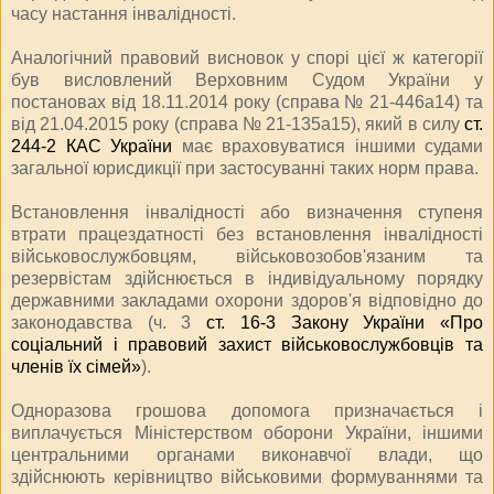
часу настання інвалідності.
Аналогічний правовий висновок у спорі цієї ж категорії
був висловлений Верховним Судом України у
постановах від 18.11.2014 року (справа № 21-446а14) та
від 21.04.2015 року (справа № 21-135а15), який в силу
ст.
244-2 КАС України
має враховуватися іншими судами
загальної юрисдикції при застосуванні таких норм права.
Встановлення інвалідності або визначення ступеня
втрати працездатності без встановлення інвалідності
військовослужбовцям, військовозобов'язаним та
резервістам здійснюється в індивідуальному порядку
державними закладами охорони здоров'я відповідно до
законодавства (ч. 3
ст. 16-3 Закону України «Про
соціальний і правовий захист військовослужбовців та
членів їх сімей»
).
Одноразова грошова допомога призначається і
виплачується Міністерством оборони України, іншими
центральними органами виконавчої влади, що
здійснюють керівництво військовими формуваннями та