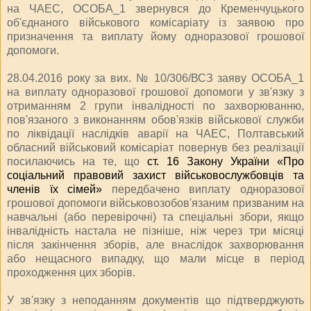
на ЧАЕС, ОСОБА_1 звернувся до Кременчуцького
об'єднаного військового комісаріату із заявою про
призначення та виплату йому одноразової грошової
допомоги.
28.04.2016 року за вих. № 10/306/ВСЗ заяву ОСОБА_1
на виплату одноразової грошової допомоги у зв'язку з
отриманням 2 групи інвалідності по захворюванню,
пов'язаного з виконанням обов'язків військової служби
по ліквідації наслідків аварії на ЧАЕС, Полтавський
обласний військовий комісаріат повернув без реалізації
посилаючись на те, що
ст. 16 Закону України «Про
соціальний правовий захист військовослужбовців та
членів їх сімей»
передбачено виплату одноразової
грошової допомоги військовозобов'язаним призваним на
навчальні (або перевірочні) та спеціальні збори, якщо
інвалідність настала не пізніше, ніж через три місяці
після закінчення зборів, але внаслідок захворювання
або нещасного випадку, що мали місце в період
проходження цих зборів.
У зв'язку з неподанням документів що підтверджують