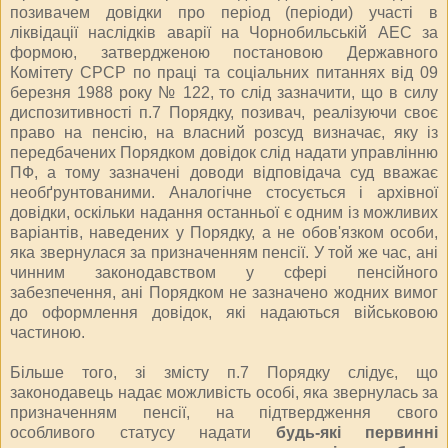
позивачем довідки про період (періоди) участі в
ліквідації наслідків аварії на Чорнобильській АЕС за
формою, затвердженою постановою Державного
Комітету СРСР по праці та соціальних питаннях від 09
березня 1988 року № 122, то слід зазначити, що в силу
диспозитивності п.7 Порядку, позивач, реалізуючи своє
право на пенсію, на власний розсуд визначає, яку із
передбачених Порядком довідок слід надати управлінню
ПФ, а тому зазначені доводи відповідача суд вважає
необґрунтованими. Аналогічне стосується і архівної
довідки, оскільки надання останньої є одним із можливих
варіантів, наведених у Порядку, а не обов'язком особи,
яка звернулася за призначенням пенсії. У той же час, ані
чинним законодавством у сфері пенсійного
забезпечення, ані Порядком не зазначено жодних вимог
до оформлення довідок, які надаються військовою
частиною.
Більше того, зі змісту п.7 Порядку слідує, що
законодавець надає можливість особі, яка звернулась за
призначенням пенсії, на підтвердження свого
особливого статусу надати
будь-які первинні