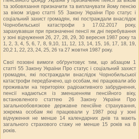
Пенсійного фонду України у призначенні пенсії за віком
та зобов
язання призначити та виплачувати йому пенсію
за віком згідно статті 55 Закону України
Про статус і
соціальний захист громадян, які постраждали внаслідок
Чорнобильської катастрофи
з 17.02.2017 року,
зарахувавши при призначенні пенсії як дні перебування
у зоні відчуження 26, 27, 28, 29, 30 вересня 1987 року та
1, 2, 3, 4, 5, 6, 7, 8, 9,10, 11, 12, 13, 14, 15, 16, 17, 18, 19,
20,2 1, 22, 23, 24, 25, 26 та 27 жовтня 1987 року.
Свої позовні вимоги обґрунтовує тим, що абзацом 1
статті 55 Закону України
Про статус і соціальний захист
громадян, які постраждали внаслідок Чорнобильської
катастрофи
передбачено, що особам, які працювали або
проживали на територіях радіоактивного забруднення,
пенсії надаються із зменшенням пенсійного віку,
встановленого статтею 26 Закону України
Про
загальнообов
язкове державне пенсійне страхування
,
зокрема особам які працювали у 1987 році у зоні
відчуження не менше 14 календарних днів та мають
загального страхового стажу не менше 15 років
на 8
років.