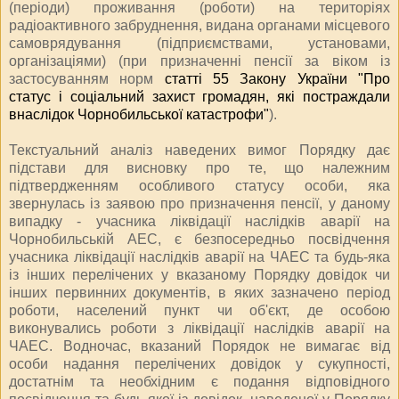
(періоди) проживання (роботи) на територіях
радіоактивного забруднення, видана органами місцевого
самоврядування (підприємствами, установами,
організаціями) (при призначенні пенсії за віком із
застосуванням норм
статті 55 Закону України "Про
статус і соціальний захист громадян, які постраждали
внаслідок Чорнобильської катастрофи"
).
Текстуальний аналіз наведених вимог Порядку дає
підстави для висновку про те, що належним
підтвердженням особливого статусу особи, яка
звернулась із заявою про призначення пенсії, у даному
випадку - учасника ліквідації наслідків аварії на
Чорнобильській АЕС, є безпосередньо посвідчення
учасника ліквідації наслідків аварії на ЧАЕС та будь-яка
із інших перелічених у вказаному Порядку довідок чи
інших первинних документів, в яких зазначено період
роботи, населений пункт чи об'єкт, де особою
виконувались роботи з ліквідації наслідків аварії на
ЧАЕС. Водночас, вказаний Порядок не вимагає від
особи надання перелічених довідок у сукупності,
достатнім та необхідним є подання відповідного