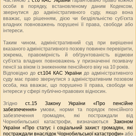
Частиною 1
ст.6 КАС України
гарантовано право кожної
особи в порядку, встановленому даним Кодексом,
звернутися до адміністративного суду, якщо вона
вважає, що рішенням, дією чи бездіяльністю суб'єкта
владних повноважень порушені її права, свободи або
інтереси.
Таким чином, адміністративний суд при вирішенні
вказаного адміністративного позову повинен перевірити,
зокрема, правомірність й обґрунтованість відмови
суб'єкта владних повноважень у призначенні позивачу
пенсії за віком із зниженням пенсійного віку на 10 років.
Відповідно до
ст.104 КАС України
до адміністративного
суду має право звернутися з адміністративним позовом
особа, яка вважає, що порушено її права, свободи чи
інтереси у сфері публічно-правових відносин.
Згідно
ст..15 Закону України «Про пенсійне
забезпечення»
умови, норми та порядок пенсійного
забезпечення громадян, які постраждали від
Чорнобильської катастрофи, визначаються
Законом
України «Про статус і соціальний захист громадян, які
постраждали внаслідок Чорнобильської катастрофи»
або