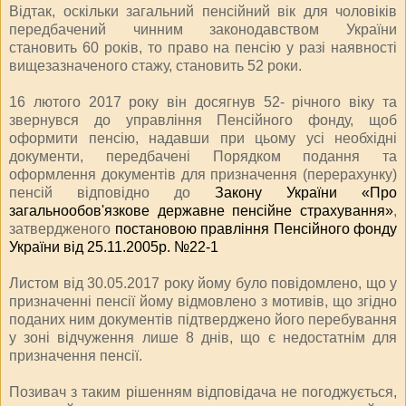
Відтак, оскільки загальний пенсійний вік для чоловіків
передбачений чинним законодавством України
становить 60 років, то право на пенсію у разі наявності
вищезазначеного стажу, становить 52 роки.
16 лютого 2017 року він досягнув 52- річного віку та
звернувся до управління Пенсійного фонду, щоб
оформити пенсію, надавши при цьому усі необхідні
документи, передбачені Порядком подання та
оформлення документів для призначення (перерахунку)
пенсій відповідно до
Закону України «Про
загальнообов'язкове державне пенсійне страхування»
,
затвердженого
постановою правління Пенсійного фонду
України від 25.11.2005р. №22-1
Листом від 30.05.2017 року йому було повідомлено, що у
призначенні пенсії йому відмовлено з мотивів, що згідно
поданих ним документів підтверджено його перебування
у зоні відчуження лише 8 днів, що є недостатнім для
призначення пенсії.
Позивач з таким рішенням відповідача не погоджується,