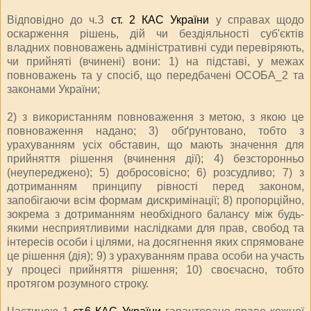
Відповідно до ч.З
ст. 2 КАС України
у справах щодо
оскарження рішень, дій чи бездіяльності суб'єктів
владних повноважень адміністративні суди перевіряють,
чи прийняті (вчинені) вони: 1) на підставі, у межах
повноважень та у спосіб, що передбачені ОСОБА_2 та
законами України;
2) з використанням повноваження з метою, з якою це
повноваження надано; 3) обґрунтовано, тобто з
урахуванням усіх обставин, що мають значення для
прийняття рішення (вчинення дії); 4) безсторонньо
(неупереджено); 5) добросовісно; 6) розсудливо; 7) з
дотриманням принципу рівності перед законом,
запобігаючи всім формам дискримінації; 8) пропорційно,
зокрема з дотриманням необхідного балансу між будь-
якими несприятливими наслідками для прав, свобод та
інтересів особи і цілями, на досягнення яких спрямоване
це рішення (дія); 9) з урахуванням права особи на участь
у процесі прийняття рішення; 10) своєчасно, тобто
протягом розумного строку.