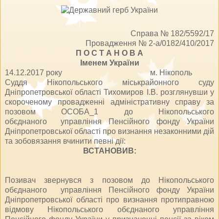
Справа № 182/5592/17
Провадження № 2-а/0182/410/2017
П О С Т А Н О В А
Іменем України
14.12.2017 року м. Нікополь
Суддя Нікопольського міськрайонного суду
Дніпропетровської області Тихомиров І.В. розглянувши у
скороченому провадженні адміністративну справу за
позовом ОСОБА_1 до Нікопольського
об
єднаного управління Пенсійного фонду України
Дніпропетровської області про визнання незаконними дій
та зобов
язання вчинити певні дії:
ВСТАНОВИВ:
Позивач звернувся з позовом до Нікопольського
об
єднаного управління Пенсійного фонду України
Дніпропетровської області про визнання протиправною
відмову Нікопольського об
єднаного управління