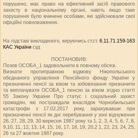
порушено, має право на ефективний засіб правового
захисту в національному органі, навіть якщо таке
порушення було вчинене особами, які здійснювали свої
офіційні повноваження.
На підставі викладеного, керуючись ст.ст.
6
,
11
,
71
,
159-163
КАС України
суд
ПОСТАНОВИВ:
Позов ОСОБА_1 задовольнити в повному обсязі.
Визнати протиправною відмову Нікопольського
об
єднаного управління Пенсійного фонду України у
призначенні пенсії за віком та зобов
язання призначити
та виплачувати ОСОБА_1 пенсію за віком згідно статті
55 Закону України
Про статус і соціальний захист
громадян, які постраждали внаслідок Чорнобильської
катастрофи
з 17.02.2017 року, зарахувавши при
призначенні пенсії як дні перебування у зоні відчуження
26, 27, 28, 29, 30 вересня 1987 року та 1, 2, 3, 4, 5, 6, 7, 8,
9,10, 11, 12, 13, 14, 15, 16, 17, 18, 19, 20,2 1, 22, 23, 24, 25,
26 та 27 жовтня 1987 року.