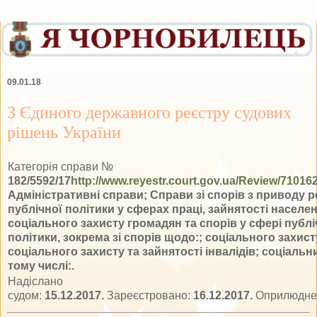
09.01.18
З Єдиного державного реєстру судових
рішень України
Категорія справи №
182/5592/17
http://www.reyestr.court.gov.ua/Review/71016
Адміністративні справи; Справи зі спорів з приводу ре
публічної політики у сферах праці, зайнятості населен
соціального захисту громадян та спорів у сфері публі
політики, зокрема зі спорів щодо:; соціального захист
соціального захисту та зайнятості інвалідів; соціальни
тому числі:.
Надіслано
судом:
15.12.2017.
Зареєстровано:
16.12.2017.
Оприлюдне