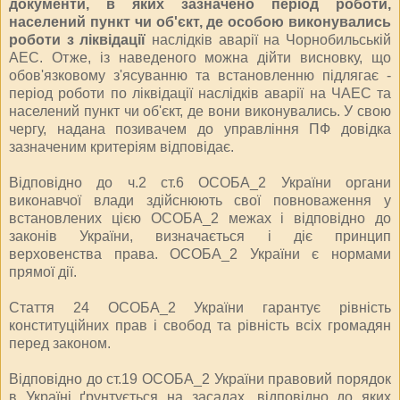
документи, в яких зазначено період роботи,
населений пункт чи об'єкт, де особою виконувались
роботи з ліквідації
наслідків аварії на Чорнобильській
АЕС. Отже, із наведеного можна дійти висновку, що
обов'язковому з'ясуванню та встановленню підлягає -
період роботи по ліквідації наслідків аварії на ЧАЕС та
населений пункт чи об'єкт, де вони виконувались. У свою
чергу, надана позивачем до управління ПФ довідка
зазначеним критеріям відповідає.
Відповідно до ч.2 ст.6 ОСОБА_2 України органи
виконавчої влади здійснюють свої повноваження у
встановлених цією ОСОБА_2 межах і відповідно до
законів України, визначається і діє принцип
верховенства права. ОСОБА_2 України є нормами
прямої дії.
Стаття 24 ОСОБА_2 України гарантує рівність
конституційних прав і свобод та рівність всіх громадян
перед законом.
Відповідно до ст.19 ОСОБА_2 України правовий порядок
в Україні ґрунтується на засадах, відповідно до яких