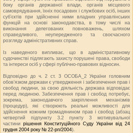
боку органів державної влади, органів місцевого
самоврядування, їхніх посадових і службових осіб, інших
суб'єктів при здійсненні ними владних управлінських
функцій на основі законодавства, в тому числі на
виконання делегованих повноважень, шляхом
справедливого, неупередженого та своєчасного
розгляду адміністративних справ.
Із наведеного випливає, що в адміністративному
судочинстві підлягають захисту порушені права, свободи
та інтереси осіб у сфері публічно-правових відносин.
Відповідно до ч. 2 ст. 3 ОСОБА_2 України головним
обов'язком держави є утвердження і забезпечення прав і
свобод людини, за свою діяльність держава відповідає
перед людиною. Забезпечення прав і свобод потребує,
зокрема, законодавчого закріплення механізмів
(процедур), які створюють реальні можливості для
здійснення кожним громадянином прав і свобод (абзац
четвертий підпункту 3.2 пункту 3 мотивувальної
частини
рішення Конституційного Суду України від 24
грудня 2004 року № 22-рп/2004
).