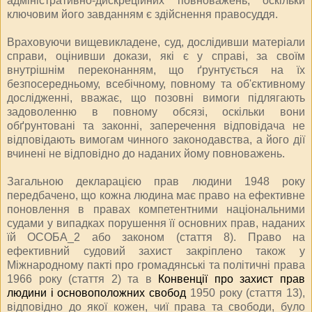
адміністративно-дискреційних повноважень, оскільки
ключовим його завданням є здійснення правосуддя.
Враховуючи вищевикладене, суд, дослідивши матеріали
справи, оцінивши докази, які є у справі, за своїм
внутрішнім переконанням, що ґрунтується на їх
безпосередньому, всебічному, повному та об'єктивному
дослідженні, вважає, що позовні вимоги підлягають
задоволенню в повному обсязі, оскільки вони
обґрунтовані та законні, заперечення відповідача не
відповідають вимогам чинного законодавства, а його дії
вчинені не відповідно до наданих йому повноважень.
Загальною декларацією прав людини 1948 року
передбачено, що кожна людина має право на ефективне
поновлення в правах компетентними національними
судами у випадках порушення її основних прав, наданих
їй ОСОБА_2 або законом (стаття 8). Право на
ефективний судовий захист закріплено також у
Міжнародному пакті про громадянські та політичні права
1966 року (стаття 2) та в
Конвенції про захист прав
людини і основоположних свобод
1950 року (стаття 13),
відповідно до якої кожен, чиї права та свободи, було