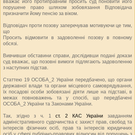
вважає його протиправним просить суд поновити його
порушене право шляхом зобов
язання Відповідача
призначити йому пенсію за віком.
Відповідач проти позову заперечував мотивуючи це тим,
що
Просить відмовити в задоволенні позову в повному
обсязі.
Вивчивши обставини справи, дослідивши подані докази
суд вважає, що позовні вимоги підлягають задоволенню
з наступних підстав.
Статтею 19 ОСОБА_2 України передбачено, що органи
державної влади та органи місцевого самоврядування,
їх посадові особи зобов
язані діяти лише на підставі, в
межах повноважень та у спосіб, що передбачені
ОСОБА_2 України та Законами України.
Так, згідно з ч. 1
ст. 2 КАС України
завданням
адміністративного судочинства є захист прав, свобод та
інтересів фізичних осіб, прав та інтересів юридичних
осіб у сфері публічно-правових відносин від порушень з