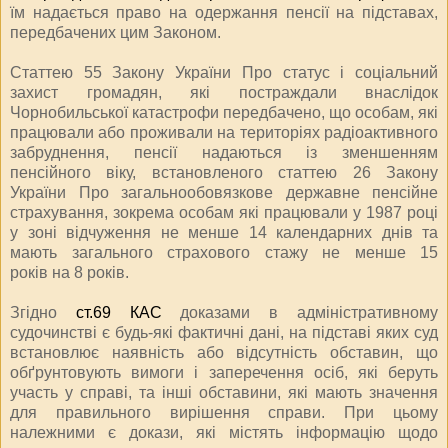
їм надається право на одержання пенсії на підставах,
передбачених цим Законом.
Статтею 55 Закону України
Про статус і соціальний
захист громадян, які постраждали внаслідок
Чорнобильської катастрофи
передбачено, що особам, які
працювали або проживали на територіях радіоактивного
забруднення, пенсії надаються із зменшенням
пенсійного віку, встановленого статтею 26 Закону
України
Про загальнообов
язкове державне пенсійне
страхування
, зокрема особам які працювали у 1987 році
у зоні відчуження не менше 14 календарних днів та
мають загального страхового стажу не менше 15
років
на 8 років.
Згідно
ст.69 КАС
доказами в адміністративному
судочинстві є будь-які фактичні дані, на підставі яких суд
встановлює наявність або відсутність обставин, що
обґрунтовують вимоги і заперечення осіб, які беруть
участь у справі, та інші обставини, які мають значення
для правильного вирішення справи. При цьому
належними є докази, які містять інформацію щодо