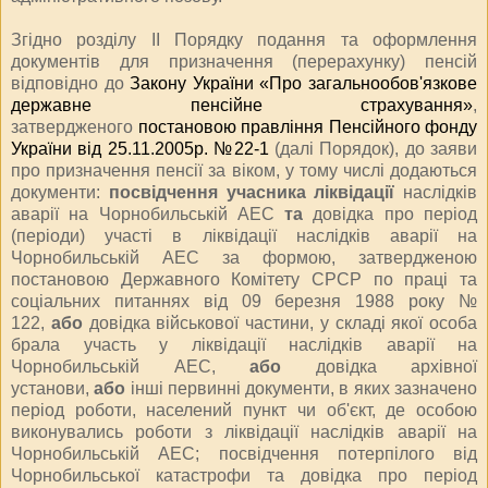
Згідно розділу ІІ Порядку подання та оформлення
документів для призначення (перерахунку) пенсій
відповідно до
Закону України «Про загальнообов'язкове
державне пенсійне страхування»
,
затвердженого
постановою правління Пенсійного фонду
України від 25.11.2005р. №22-1
(далі Порядок), до заяви
про призначення пенсії за віком, у тому числі додаються
документи:
посвідчення учасника ліквідації
наслідків
аварії на Чорнобильській АЕС
та
довідка про період
(періоди) участі в ліквідації наслідків аварії на
Чорнобильській АЕС за формою, затвердженою
постановою Державного Комітету СРСР по праці та
соціальних питаннях від 09 березня 1988 року №
122,
або
довідка військової частини, у складі якої особа
брала участь у ліквідації наслідків аварії на
Чорнобильській АЕС,
або
довідка архівної
установи,
або
інші первинні документи, в яких зазначено
період роботи, населений пункт чи об'єкт, де особою
виконувались роботи з ліквідації наслідків аварії на
Чорнобильській АЕС; посвідчення потерпілого від
Чорнобильської катастрофи та довідка про період