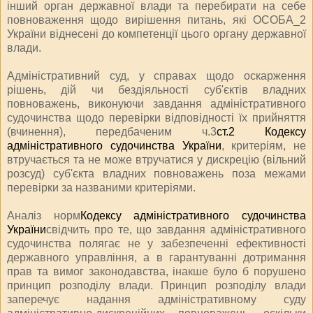
інший орган державної влади та перебирати на себе
повноваження щодо вирішення питань, які ОСОБА_2
України віднесені до компетенції цього органу державної
влади.
Адміністративний суд, у справах щодо оскарження
рішень, дій чи бездіяльності суб'єктів владних
повноважень, виконуючи завдання адміністративного
судочинства щодо перевірки відповідності їх прийняття
(вчинення), передбаченим ч.3
ст.2 Кодексу
адміністративного судочинства України
, критеріям, не
втручається та не може втручатися у дискрецію (вільний
розсуд) суб'єкта владних повноважень поза межами
перевірки за названими критеріями.
Аналіз норм
Кодексу адміністративного судочинства
України
свідчить про те, що завдання адміністративного
судочинства полягає не у забезпеченні ефективності
державного управління, а в гарантуванні дотримання
прав та вимог законодавства, інакше було б порушено
принцип розподілу влади. Принцип розподілу влади
заперечує надання адміністративному суду