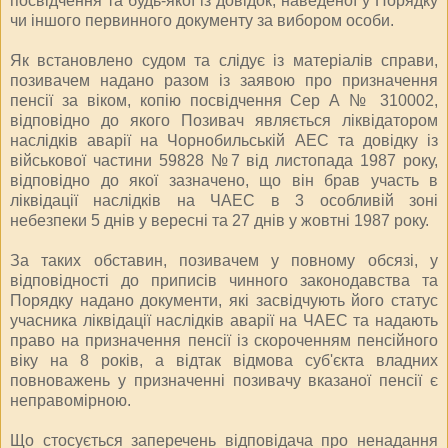
посвідчення та будь-якої із довідок, наведеної у Порядку
чи іншого первинного документу за вибором особи.
Як встановлено судом та слідує із матеріалів справи,
позивачем надано разом із заявою про призначення
пенсії за віком, копію посвідчення Сер А № 310002,
відповідно до якого Позивач являється ліквідатором
наслідків аварії на Чорнобильській АЕС та довідку із
військової частини 59828 №7 від листопада 1987 року,
відповідно до якої зазначено, що він брав участь в
ліквідації наслідків на ЧАЕС в 3 особливій зоні
небезпеки 5 днів у вересні та 27 днів у жовтні 1987 року.
За таких обставин, позивачем у повному обсязі, у
відповідності до приписів чинного законодавства та
Порядку надано документи, які засвідчують його статус
учасника ліквідації наслідків аварії на ЧАЕС та надають
право на призначення пенсії із скороченням пенсійного
віку на 8 років, а відтак відмова суб'єкта владних
повноважень у призначенні позивачу вказаної пенсії є
неправомірною.
Що стосується заперечень відповідача про ненадання