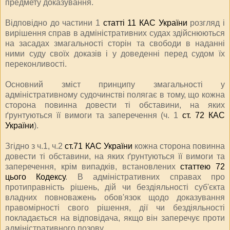
предмету доказування.
Відповідно до частини 1
статті 11 КАС України
розгляд і
вирішення справ в адміністративних судах здійснюються
на засадах змагальності сторін та свободи в наданні
ними суду своїх доказів і у доведенні перед судом їх
переконливості.
Основний зміст принципу змагальності у
адміністративному судочинстві полягає в тому, що кожна
сторона повинна довести ті обставини, на яких
ґрунтуються її вимоги та заперечення (ч. 1
ст. 72 КАС
України
).
Згідно з ч.1, ч.2
ст.71 КАС України
кожна сторона повинна
довести ті обставини, на яких ґрунтуються її вимоги та
заперечення, крім випадків, встановлених
статтею 72
цього Кодексу
. В адміністративних справах про
протиправність рішень, дій чи бездіяльності суб'єкта
владних повноважень обов'язок щодо доказування
правомірності свого рішення, дії чи бездіяльності
покладається на відповідача, якщо він заперечує проти
адміністративного позову.