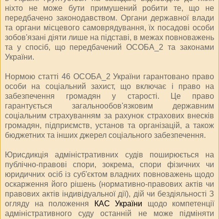
ніхто не може бути примушений робити те, що не
передбачено законодавством. Органи державної влади
та органи місцевого самоврядування, їх посадові особи
зобов'язані діяти лише на підставі, в межах повноважень
та у спосіб, що передбачений ОСОБА_2 та законами
України.
Нормою статті 46 ОСОБА_2 України гарантовано право
особи на соціальний захист, що включає і право на
забезпечення громадян у старості. Це право
гарантується загальнообов'язковим державним
соціальним страхуванням за рахунок страхових внесків
громадян, підприємств, установ та організацій, а також
бюджетних та інших джерел соціального забезпечення.
Юрисдикція адміністративних судів поширюється на
публічно-правові спори, зокрема, спори фізичних чи
юридичних осіб із суб'єктом владних повноважень щодо
оскарження його рішень (нормативно-правових актів чи
правових актів індивідуальної дії), дій чи бездіяльності З
огляду на положення
КАС України
щодо компетенції
адміністративного суду останній не може підміняти