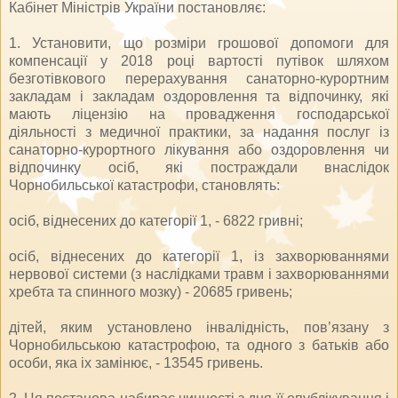
Кабінет Міністрів України постановляє:
1. Установити, що розміри грошової допомоги для
компенсації у 2018 році вартості путівок шляхом
безготівкового перерахування санаторно-курортним
закладам і закладам оздоровлення та відпочинку, які
мають ліцензію на провадження господарської
діяльності з медичної практики, за надання послуг із
санаторно-курортного лікування або оздоровлення чи
відпочинку осіб, які постраждали внаслідок
Чорнобильської катастрофи, становлять:
осіб, віднесених до категорії 1, - 6822 гривні;
осіб, віднесених до категорії 1, із захворюваннями
нервової системи (з наслідками травм і захворюваннями
хребта та спинного мозку) - 20685 гривень;
дітей, яким установлено інвалідність, пов’язану з
Чорнобильською катастрофою, та одного з батьків або
особи, яка іх замінює, - 13545 гривень.