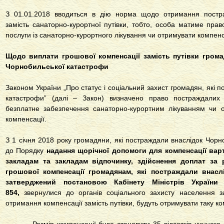
З 01.01.2018 вводиться в дію норма щодо отримання постр
замість санаторно-курортної путівки, тобто, особа матиме пра
послуги із санаторно-курортного лікування чи отримувати компен
Щодо виплати грошової компенсації замість путівки грома
Чорнобильської катастрофи
Законом України „Про статус і соціальний захист громадян, які 
катастрофи” (далі – Закон) визначено право постраждалих
безплатне забезпечення санаторно-курортним лікуванням чи 
компенсації.
З 1 січня 2018 року громадяни, які постраждали внаслідок Чорно
до Порядку
надання щорічної допомоги для компенсації вар
закладам та закладам відпочинку, здійснення доплат за 
грошової компенсації громадянам, які постраждали внасл
затверджений постановою Кабінету Міністрів Україн
854,
звернулися до органів соціального захисту населення 
отримання компенсації замість путівки, будуть отримувати таку к