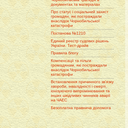
документах та матеріалах
Про статус і соціальний захист
громадян, які постраждали
внаслідок Чорнобильської
катастрофи
Постанова №1210
Единий реєстр судових рішень
України. Тест-драйв
Правила блогу
Компенсації та пільги
громадянам, які постраждали
внаслідок Чорнобильської
катастрофи
Встановлення причинного зв'язку
хвороби, інвалідності і смерті,
іонізуючого випромінювання та
інших шкідливих чинників аварії
на ЧАЕС
Безоплатна правнича допомога