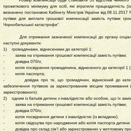
Розмір компенсації буде становити 35 відсотків чинного на
прожиткового мінімуму для осіб, які втратили працездатність (із
визначено постановою Кабінету Міністрів України від 08.11.2017 
путівки для виплати грошової компенсації замість путівки гр
Чорнобильської катастрофи”
.
Для отримання зазначеної компенсації до органу соціаль
наступні документи:
1) громадянами, віднесеними до категорії 1:
- заява на отримання грошової компенсації замість путівки;
- довідка 070/о;
- копія посвідчення громадянина, віднесеного до категорії 1 (і
- копія паспорта;
- довідка про те, що громадянин, віднесений до категор
забезпечення путівкою за зареєстрованим місцем проживання (
зареєстрованого).
2) одним із батьків дитини з інвалідністю або особою, що їх замі
- заява на отримання грошової компенсації замість путівки;
- довідка 070/о;
- копія посвідчення дитини з інвалідністю (із вкладкою);
- копія свідоцтва про народження або копія паспорта дитини з
- довідка про склад сім’ї або зареєстрованих у житловому при