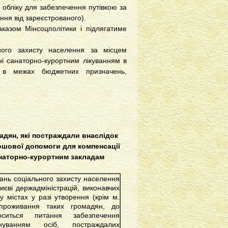
обліку для забезпечення путівкою за
ння від зареєстрованого).
казом Мінсоцполітики і підлягатиме
ного захисту населення за місцем
ні санаторно-курортним лікуванням в
й в межах бюджетних призначень,
адян, які постраждали внаслідок
ошової допомоги для компенсації
анаторно-курортним закладам
тань соціального захисту населення
иєві держадміністрацій, виконавчих
у містах у разі утворення (крім м.
проживання таких громадян, до
оситься питання забезпечення
ікуванням осіб, постраждалих