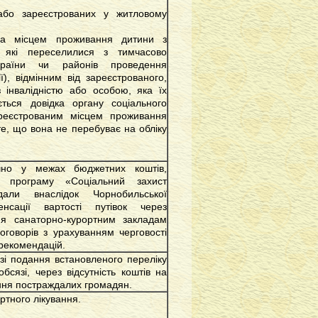
 або зареєстрованих у житловому
за місцем проживання дитини з
й, які переселилися з тимчасово
України чи районів проведення
ї), відмінним від зареєстрованого,
з інвалідністю або особою, яка їх
ться довідка органу соціального
реєстрованим місцем проживання
те, що вона не перебуває на обліку
.
чно у межах бюджетних коштів,
 програму «Соціальний захист
дали внаслідок Чорнобильської
нсації вартості путівок через
ня санаторно-курортним закладам
оговорів з урахуванням черговості
рекомендацій.
зі подання встановленого переліку
бсязі, через відсутність коштів на
ння постраждалих громадян.
тного лікування.