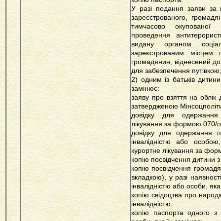
У разі подання заяви за 
зареєстрованого, громадян
тимчасово окупованої 
проведення антитерорист
видану органом соціа
зареєстрованим місцем 
громадянин, віднесений до 
для забезпечення путівкою
2) одним із батьків дитини
замінює:
заяву про взяття на облік
затвердженою Мінсоцполіт
довідку для одержання 
лікування за формою 070/о
довідку для одержання пу
інвалідністю або особою
курортне лікування за форм
копію посвідчення дитини з 
копію посвідчення громадян
вкладкою), у разі наявності
інвалідністю або особи, яка
копію свідоцтва про народ
інвалідністю;
копію паспорта одного з 