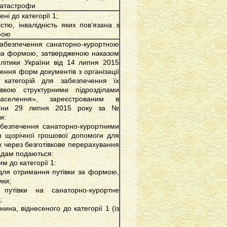
катастрофи
ні до категорії 1;
істю, інвалідність яких пов’язана з
фою
забезпечення санаторно-курортною
а формою, затвердженою наказом
олітики України від 14 липня 2015
ння форм документів з організації
х категорій для забезпечення їх
івкою структурними підрозділами
населення», зареєстрованим в
країни 29 липня 2015 року за №
и:
абезпечення санаторно-курортними
 щорічної грошової допомоги для
ок через безготівкове перерахування
адам подаються:
м до категорії 1:
 для отримання путівки за формою,
ики;
путівки на санаторно-курортне
;
ина, віднесеного до категорії 1 (із