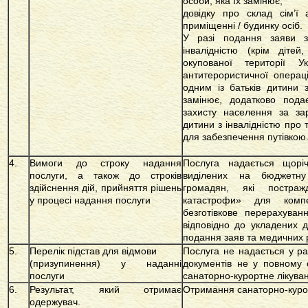
особи, яка їх замінює;
довідку про склад сім’ї
приміщенні / будинку осіб.
У разі подання заяви 
інвалідністю (крім діте
окупованої території 
антитерористичної операці
одним із батьків дитини 
замінює, додатково подає
захисту населення за за
дитини з інвалідністю про 
для забезпечення путівкою
4.
Вимоги до строку надання
Послуга надається щорі
послуги, а також до строків
виділених на бюджетну
здійснення дій, прийняття рішень
громадян, які постраж
у процесі надання послуги
катастрофи» для компе
безготівкове перерахуван
відповідно до укладених д
подання заяв та медичних 
5.
Перелік підстав для відмови
Послуга не надається у ра
(призупинення) у наданні
документів не у повному о
послуги
санаторно-курортне лікува
6.
Результат, який отримає
Отримання санаторно-курор
одержувач.