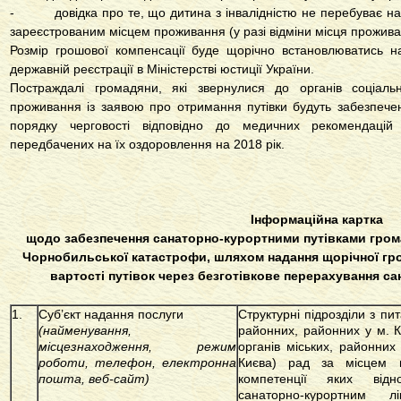
- довідка про те, що дитина з інвалідністю не перебуває на 
зареєстрованим місцем проживання (у разі відміни місця прожива
Розмір грошової компенсації буде щорічно встановлюватись на
державній реєстрації в Міністерстві юстиції України.
Постраждалі громадяни, які звернулися до органів соціаль
проживання із заявою про отримання путівки будуть забезпече
порядку черговості відповідно до медичних рекомендаці
передбачених на їх оздоровлення на 2018 рік.
Інформаційна картка
щодо
забезпечення санаторно-курортними путівками гром
Чорнобильської катастрофи,
шляхом надання щорічної гр
вартості путівок через безготівкове перерахування с
1.
Суб’єкт надання послуги
Структурні підрозділи з пи
(найменування,
районних, районних у м. К
місцезнаходження, режим
органів міських, районних 
роботи, телефон, електронна
Києва) рад за місцем 
пошта, веб-сайт)
компетенції яких відн
санаторно-курортним л