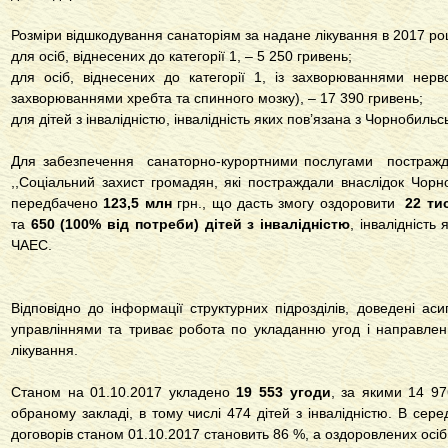
Розміри відшкодування санаторіям за надане лікування в 2017 роц
для осіб, віднесених до категорії 1, – 5 250 гривень;
для осіб, віднесених до категорії 1, із захворюваннями нерв
захворюваннями хребта та спинного мозку), – 17 390 гривень;
для дітей з інвалідністю, інвалідність яких пов’язана з Чорнобил
Для забезпечення санаторно-курортними послугами постражд
,,Соціальний захист громадян, які постраждали внаслідок Чор
передбачено
123,5 млн
грн., що дасть змогу оздоровити
22 тис
та
650 (100% від потреби) дітей
з інвалідністю
, інвалідність
ЧАЕС.
Відповідно до інформації структурних підрозділів, доведені ас
управліннями та триває робота по укладанню угод і направле
лікування.
Станом на 01.10.2017 укладено
19 553 угоди
, за якими 14 9
обраному закладі, в тому числі 474 дітей з інвалідністю. В сере
договорів станом 01.10.2017 становить 86 %, а оздоровлених осіб