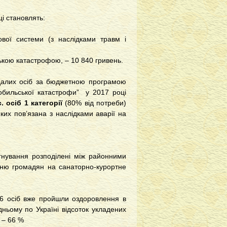
і становлять:
ової системи (з наслідками травм і
ьською катастрофою, – 10 840 гривень.
алих осіб за бюджетною програмою
нобильської катастрофи” у 2017 році
. осіб 1 категорії
(80% від потреби)
 яких пов’язана з наслідками аварії на
игнування розподілені між районними
нню громадян на санаторно-курортне
76 осіб вже пройшли оздоровлення в
дньому по Україні відсоток укладених
 – 66 %