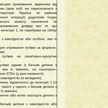
місцем проживання, відмінним від
ин (крім осіб, які переселилися з
території України чи районів
ичної операції) додатково подає
льного захисту населення за
проживання довідку про те, що
категорії 1, не перебуває на обліку
;
 з інвалідністю або особою, яка їх
 для отримання путівки за формою,
ики;
путівки на санаторно-курортне
;
тівки одним із батьків дитини з
, яка їх замінює, на санаторно-
ою 070/о (у разі наявності);
інвалідністю (із вкладкою);
ина, віднесеного до категорії 1 (із
 такого у одного з батьків дитини з
 їх замінює;
ження або копію паспорта дитини з
батьків дитини з інвалідністю або