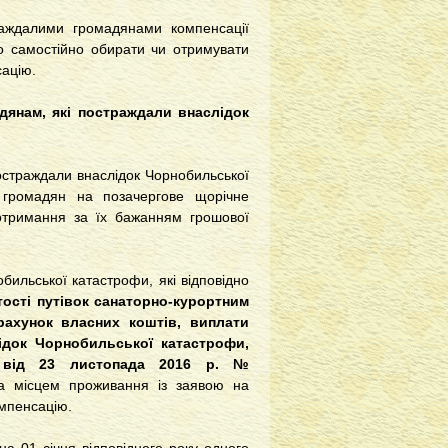
аждалими громадянами компенсації
во самостійно обирати чи отримувати
сацію.
дянам, які постраждали внаслідок
постраждали внаслідок Чорнобильської
 громадян на позачергове щорічне
отримання за їх бажанням грошової
бильської катастрофи, які відповідно
тості путівок санаторно-курортним
рахунок власних коштів, виплати
ідок Чорнобильської катастрофи,
и від 23 листопада 2016 р. №
за місцем проживання із заявою на
омпенсацію.