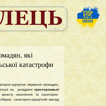
омадян, які
ської катастрофи
аторно-курортне лікування громадян,
зується на укладанні
тристоронньої
захисту населення та санаторно-
 обирає санаторно-курортний заклад