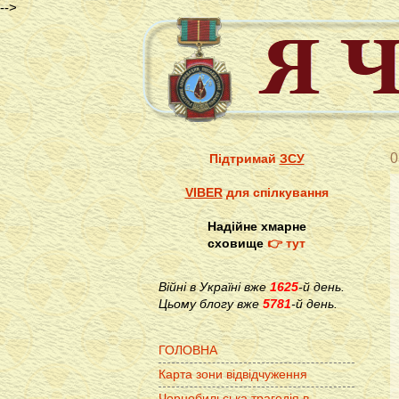
-->
0
Підтримай
ЗСУ
VIBER
для спілкування
Надійне хмарне
сховище
👉 тут
Війні в Україні вже
1625
-й день.
Цьому блогу вже
5781
-й день.
ГОЛОВНА
Карта зони відвідчуження
Чорнобильська трагедія в