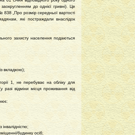
 01 січня відповідного року одного
 заокругленням до однієї гривні). Це
№ 838 „
Про розмір середньої вартості
омадянам, які постраждали внаслідок
ного захисту населення подаються
з вкладкою);
ії 1, не перебуває на обліку для
у разі відміни місця проживання від
нює:
 інвалідністю;
міщенні/будинку осіб;