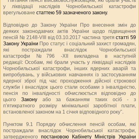
Питання пенсії військовослужбовцям, які брали участь
у ліквідації наслідків Чорнобильської катастрофи
врегульоване
статтею 59 зазначеного закону
.
Відповідно до Закону України
Про внесення змін до
деяких законодавчих актів України щодо підвищення
пенсій № 2148-VIII від 03.10.2017 частина третя
статті 59
Закону України
Про статус і соціальний захист громадян,
які постраждали внаслідок Чорнобильської
катастрофи
№796 -ХІІ викладена в наступній
редакції:
Особам, які брали участь у ліквідації наслідків
Чорнобильської катастрофи, інших ядерних аварій та
випробувань, у військових навчаннях із застосуванням
ядерної зброї під час проходження дійсної строкової
служби і внаслідок цього стали особами з інвалідністю,
пенсія по інвалідності обчислюється відповідно до
цього
Закону
або за бажанням таких осіб - з
п'ятикратного розміру мінімальної заробітної плати,
встановленої законом на 1 січня відповідного року".
Пунктом 9.1 Порядку обчислення пенсій особам, які
постраждали внаслідок Чорнобильської катастрофи,
затвердженого
постановою Кабінету Міністрів України