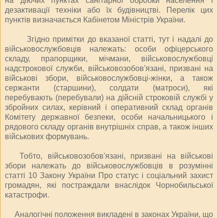
на діючих пунктах санітарної обробки населення і
дезактивації техніки або їх будівництві. Перелік цих
пунктів визначається Кабінетом Міністрів України.
Згідно примітки до вказаної статті, тут і надалі до
військовослужбовців належать: особи офіцерського
складу, прапорщики, мічмани, військовослужбовці
надстрокової служби, військовозобов'язані, призвані на
військові збори, військовослужбовці-жінки, а також
сержанти (старшини), солдати (матроси), які
перебувають (перебували) на дійсній строковій службі у
збройних силах, керівний і оперативний склад органів
Комітету державної безпеки, особи начальницького і
рядового складу органів внутрішніх справ, а також інших
військових формувань.
Тобто, військовозобов'язані, призвані на військові
збори належать до військовослужбовців в розумінні
статті 10 Закону України
Про статус і соціальний захист
громадян, які постраждали внаслідок Чорнобильської
катастрофи.
Аналогічні положення викладені в законах України, що