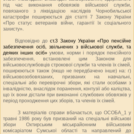
під час виконання обов
язків військової служби,
пов
язаного з ліквідацією наслідків Чорнобильської
катастрофи поширюється дія статті 7 Закону України
«Про статус ветеранів війни, гарантії їх соціального
захисту».
Відповідно до
ст.3 Закону України «Про пенсійне
забезпечення осіб, звільнених з військової служби, та
деяких інших осіб»
умови, норми і порядок пенсійного
забезпечення, встановлені цим Законом для
військовослужбовців строкової служби та членів їх сімей,
поширюються також (якщо не передбачено інше) на: г)
військовозобов
язаних, призваних на навчальні,
спеціальні або перевірочні збори, які стали особами з
інвалідністю, внаслідок поранення, контузії або каліцтва,
що їх вони дістали при виконанні службових обов
язків у
період проходження цих зборів, та членів їх сімей.
З матеріалів справи вбачається, що ОСОБА_1 у
травні 1986 року був призваний на спеціальні військові
збори Охтирським міськрайонним військовим
комісаріатом Сумської області та направлений до