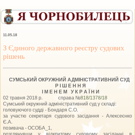
11.05.18
З Єдиного державного реєстру судових
рішень
СУМСЬКИЙ ОКРУЖНИЙ АДМІНІСТРАТИВНИЙ СУД
Р І Ш Е Н Н Я
І М Е Н Е М У К Р А Ї Н И
02 травня 2018 р.
справа №
818/1378/18
Сумський окружний адміністративний суд у складі:
головуючого судді - Бондаря С.О.
за участю секретаря судового засідання - Алексеєнко
Є.А.
позивача - ОСОБА_1,
розглянувши у відкритому судовому засіданні в