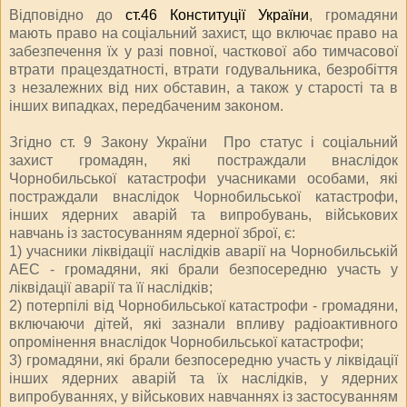
Відповідно до
ст.46 Конституції України
, громадяни
мають право на соціальний захист, що включає право на
забезпечення їх у разі повної, часткової або тимчасової
втрати працездатності, втрати годувальника, безробіття
з незалежних від них обставин, а також у старості та в
інших випадках, передбаченим законом.
Згідно ст. 9 Закону України
Про статус і соціальний
захист громадян, які постраждали внаслідок
Чорнобильської катастрофи
учасниками особами, які
постраждали внаслідок Чорнобильської катастрофи,
інших ядерних аварій та випробувань, військових
навчань із застосуванням ядерної зброї, є:
1) учасники ліквідації наслідків аварії на Чорнобильській
АЕС - громадяни, які брали безпосередню участь у
ліквідації аварії та її наслідків;
2) потерпілі від Чорнобильської катастрофи - громадяни,
включаючи дітей, які зазнали впливу радіоактивного
опромінення внаслідок Чорнобильської катастрофи;
3) громадяни, які брали безпосередню участь у ліквідації
інших ядерних аварій та їх наслідків, у ядерних
випробуваннях, у військових навчаннях із застосуванням