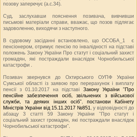
позову заперечує (а.с.34).
Суд, заслухавши пояснення позивача, вивчивши
письмові матеріали справи, вважає, що позов підлягає
задоволенню, виходячи з наступного.
В судовому засіданні встановлено, що ОСОБА_1 є
пенсіонером, отримує пенсію по інвалідності на підставі
положень Закону України
Про статут і соціальний захист
громадян, які постраждали внаслідок Чорнобильської
катастрофи
.
Позивач звернувся до Охтирського ОУПФ України
Сумської області із заявою про перерахунок і виплату
пенсії з 01.10.2017 на підставі
Закону України "Про
пенсійне забезпечення осіб, звільнених з військової
служби, та деяких інших осіб"
,
постанови Кабінету
Міністрів України від 15.11.2017 №851
, у відповідності до
абзацу 3 статті 59 Закону України "Про статут і
соціальний захист громадян, які постраждали внаслідок
Чорнобильської катастрофи".