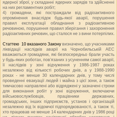
ядерної зброї, у складанні ядерних зарядів та здійсненні
на них регламентних робіт;
4) громадяни, які постраждали від радіоактивного
опромінення внаслідок будь-якої аварії, порушення
правил експлуатації обладнання з радіоактивною
речовиною, порушення правил зберігання і захоронення
радіоактивних речовин, що сталося не з вини потерпілих.
Статтею 10 вказаного Закону
визначено, що учасниками
ліквідації наслідків аварії на Чорнобильській АЕС
вважаються громадяни, які безпосередньо брали участь
у будь-яких роботах, пов'язаних з усуненням самої аварії,
її наслідків у зоні відчуження у 1986-1987 роках
незалежно від кількості робочих днів, а у 1988-1990
роках - не менше 30 календарних днів, у тому числі
проведенні евакуації людей і майна з цієї зони, а також
тимчасово направлені або відряджені у зазначені строки
для виконання робіт у зоні відчуження, включаючи
військовослужбовців, працівники державних,
громадських, інших підприємств, установ і організацій
незалежно від їх відомчої підпорядкованості, а також ті,
хто працював не менше 14 календарних днів у 1986 році