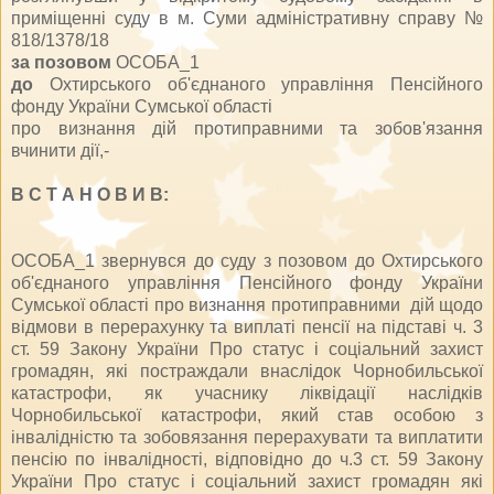
приміщенні суду в м. Суми адміністративну справу №
818/1378/18
за позовом
ОСОБА_1
до
Охтирського об'єднаного управління Пенсійного
фонду України Сумської області
про визнання дій протиправними та зобов'язання
вчинити дії,-
В С Т А Н О В И В:
ОСОБА_1 звернувся до суду з позовом до Охтирського
об'єднаного управління Пенсійного фонду України
Сумської області про визнання протиправними дій щодо
відмови в перерахунку та виплаті пенсії на підставі ч. 3
ст. 59 Закону України
Про статус і соціальний захист
громадян, які постраждали внаслідок Чорнобильської
катастрофи
, як учаснику ліквідації наслідків
Чорнобильської катастрофи, який став особою з
інвалідністю та зобов
язання перерахувати та виплатити
пенсію по інвалідності, відповідно до ч.3 ст. 59 Закону
України
Про статус і соціальний захист громадян які