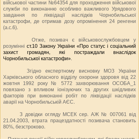
військової частини №64354 для проходження військової
служби по виконанню особливо важливого Урядового
завдання по ліквідації наслідків Чорнобильської
катастрофи, де отримав дозу опромінення 24 ренгени
(а.с.6).
Отже, позивач є військовослужбовцем у
розумінні
ст.10 Закону України «Про статус і соціальний
захист громадян, які постраждали внаслідок
Чорнобильської катастрофи»
.
Згідно експертному висновку МОЗ України
Харківського обласного відділу охорони здоров
я від 22
жовтня 1992 року № 5772 захворювання ОСОБА_1
пов
язано з впливом іонізуючих та других шкідливих
факторів при виконанні робіт по ліквідації наслідків
аварії на Чорнобильській АЄС.
З довідки огляду МСЕК сер. АЖ № 007061 від
21.04.2003, втрата працездатності позивача становить
80%, безстроково.