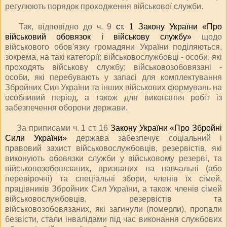
регулюють порядок проходження військової служби.
Так, відповідно до ч. 9
ст. 1 Закону України «Про
військовий обов
язок і військову службу»
щодо
військового обов'язку громадяни України поділяються,
зокрема, на такі категорії: військовослужбовці - особи, які
проходять військову службу; військовозобов
язані -
особи, які перебувають у запасі для комплектування
Збройних Сил України та інших військових формувань на
особливий період, а також для виконання робіт із
забезпечення оборони держави.
За приписами ч. 1 ст. 16
Закону України «Про Збройні
Сили України»
держава забезпечує соціальний і
правовий захист військовослужбовців, резервістів, які
виконують обов
язки служби у військовому резерві, та
військовозобов
язаних, призваних на навчальні (або
перевірочні) та спеціальні збори, членів їх сімей,
працівників Збройних Сил України, а також членів сімей
військовослужбовців, резервістів та
військовозобов
язаних, які загинули (померли), пропали
безвісти, стали інвалідами під час виконання службових