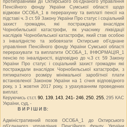
протиправними дії Охтирського об'єднаного управління
Пенсійного фонду України Сумської області щодо
відмови ОСОБА_1 в перерахунку та виплаті пенсії на
підставі ч. 3 ст. 59 Закону України
Про статус і соціальний
захист громадян, які постраждали внаслідок
Чорнобильської катастрофи
, як учаснику ліквідації
наслідків Чорнобильської катастрофи, який став особою
з інвалідністю та зобов
язати Охтирське об'єднане
управління Пенсійного фонду України Сумської області
перерахувати та виплатити ОСОБА_1, ІНФОРМАЦІЯ_1
пенсію по інвалідності, відповідно до ч.3 ст. 59 Закону
України
Про статус і соціальний захист громадян які
постраждали внаслідок Чорнобильської катастрофи
, з
п
ятикратного розміру мінімальної заробітної плати
встановленої Законом України на 1 січня відповідного
року, з 1 жовтня 2017 року, з урахуванням проведених
виплат.
Керуючись ст.ст.
90
,
139
,
143
,
241- 246
,
250
,
255
, 295 КАС
України, суд, -
В И Р І Ш И В:
Адміністративний позов ОСОБА_1 до Охтирського
об'єднаного управління Пенсійного фонду України