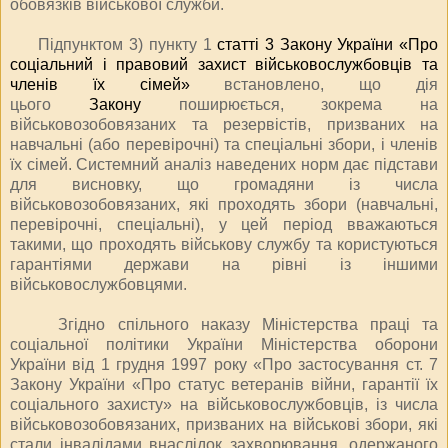
обов
язків військової служби.
Підпунктом 3) пункту 1
статті 3 Закону України «Про
соціальний і правовий захист військовослужбовців та
членів їх сімей»
встановлено, що дія
цього
Закону
поширюється, зокрема на
військовозобов
язаних та резервістів, призваних на
навчальні (або перевірочні) та спеціальні збори, і членів
їх сімей. Системний аналіз наведених норм дає підстави
для висновку, що громадяни із числа
військовозобов
язаних, які проходять збори (навчальні,
перевірочні, спеціальні), у цей період вважаються
такими, що проходять військову службу та користуються
гарантіями держави на рівні із іншими
військовослужбовцями.
Згідно спільного наказу Міністерства праці та
соціальної політики України Міністерства оборони
України від 1 грудня 1997 року «Про застосування ст. 7
Закону України «Про статус ветеранів війни, гарантії їх
соціального захисту» на військовослужбовців, із числа
військовозобов
язаних, призваних на військові збори, які
стали інвалідами внаслідок захворювання, одержаного