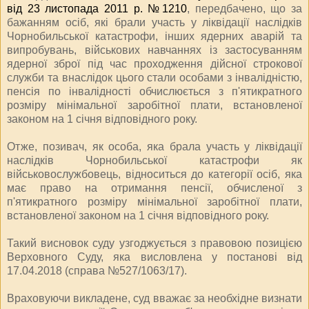
від 23 листопада 2011 р. №1210
, передбачено, що за
бажанням осіб, які брали участь у ліквідації наслідків
Чорнобильської катастрофи, інших ядерних аварій та
випробувань, військових навчаннях із застосуванням
ядерної зброї під час проходження дійсної строкової
служби та внаслідок цього стали особами з інвалідністю,
пенсія по інвалідності обчислюється з п'ятикратного
розміру мінімальної заробітної плати, встановленої
законом на 1 січня відповідного року.
Отже, позивач, як особа, яка брала участь у ліквідації
наслідків Чорнобильської катастрофи як
військовослужбовець, відноситься до категорії осіб, яка
має право на отримання пенсії, обчисленої з
п'ятикратного розміру мінімальної заробітної плати,
встановленої законом на 1 січня відповідного року.
Такий висновок суду узгоджується з правовою позицією
Верховного Суду, яка висловлена у постанові від
17.04.2018 (справа №527/1063/17).
Враховуючи викладене, суд вважає за необхідне визнати