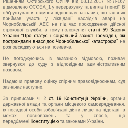
Рішенням Охтирського ОУПФ від 08.12.2017 №Л-167
відмовлено ОСОБА_1 у перерахунку та виплаті пенсії. В
обґрунтування відмови відповідач зазначив, що заявник
приймав участь у ліквідації наслідків аварії на
Чорнобильській АЕС не під час проходження дійсної
строкової служби, а тому положення
статті 59 Закону
України "Про статус і соціальний захист громадян, які
постраждали внаслідок Чорнобильської катастрофи"
не
розповсюджуються на позивача.
Не погоджуючись із вказаною відмовою, позивач
звернувся до суду з відповідним адміністративним
позовом.
Надаючи правову оцінку спірним правовідносинам, суд
зазначає наступне.
За приписами ч. 2
ст. 19 Конституції України
, органи
державної влади та органи місцевого самоврядування,
їх посадові особи зобов'язані діяти лише на підставі, в
межах повноважень та у спосіб, що
передбачені
Конституцією
та законами України.