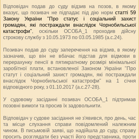
Відповідач подав до суду відзив на позов, в якому
вказує, що позивач не підпадає під дію норм
статті 59
Закону України "Про статус і соціальний захист
громадян, які постраждали внаслідок Чорнобильської
катастрофи"
, оскільки ОСОБА_1 проходив дійсну
строкову службу з 10.05.1973 по 03.05.1985 (а.с.24).
Позивач подав до суду заперечення на відзив, в якому
зазначив, що він не вбачає підстав для відмови в
перерахунку пенсії в п
ятикратному розмірі мінімальної
заробітної плати, встановленої Законом України "Про
статут і соціальний захист громадян, які постраждали
внаслідок Чорнобильської катастрофи" на 1 січня
відповідного року, з 01.10.2017 (а.с.27-28).
У судовому засіданні позивач ОСОБА_1 підтримав
позовні вимоги та просив їх задовольнити.
Відповідач у судове засідання не з'явився, про день, час
та місце слухання справи повідомлений належним
чином. В письмовій заяві, що надійшла до суду, справу
просить розглядати без участі його представника, проти