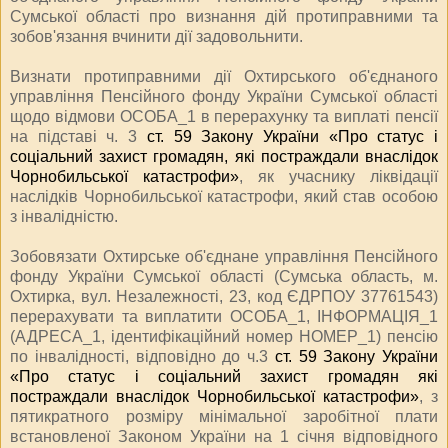
Сумської області про визнання дій протиправними та
зобов'язання вчинити дії
задовольнити.
Визнати протиправними дії Охтирського об'єднаного
управління Пенсійного фонду України Сумської області
щодо відмови ОСОБА_1 в перерахунку та виплаті пенсії
на підставі ч. 3
ст. 59 Закону України «Про статус і
соціальний захист громадян, які постраждали внаслідок
Чорнобильської катастрофи»
, як учаснику ліквідації
наслідків Чорнобильської катастрофи, який став особою
з інвалідністю.
Зобов
язати Охтирське об'єднане управління Пенсійного
фонду України Сумської області (Сумська область, м.
Охтирка, вул. Незалежності, 23, код ЄДРПОУ 37761543)
перерахувати та виплатити ОСОБА_1, ІНФОРМАЦІЯ_1
(АДРЕСА_1, ідентифікаційний номер НОМЕР_1) пенсію
по інвалідності, відповідно до ч.3
ст. 59 Закону України
«Про статус і соціальний захист громадян які
постраждали внаслідок Чорнобильської катастрофи»
, з
п
ятикратного розміру мінімальної заробітної плати
встановленої Законом України на 1 січня відповідного