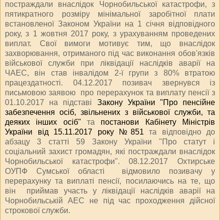
постраждали внаслідок Чорнобильської катастрофи
, з
п
ятикратного розміру мінімальної заробітної плати
встановленої Законом України на 1 січня відповідного
року, з 1 жовтня 2017 року, з урахуванням проведених
виплат. Свої вимоги мотивує тим, що внаслідок
захворювання, отриманого під час виконання обов'язків
військової служби при ліквідації наслідків аварії на
ЧАЕС, він став інвалідом 2-ї групи з 80% втратою
працездатності. 04.12.2017 позивач звернувся із
письмовою заявою про перерахунок та виплату пенсії з
01.10.2017 на підставі
Закону України "Про пенсійне
забезпечення осіб, звільнених з військової служби, та
деяких інших осіб"
та
постанови Кабінету Міністрів
України від 15.11.2017 року №851
та відповідно до
абзацу 3 статті 59 Закону України "Про статут і
соціальний захист громадян, які постраждали внаслідок
Чорнобильської катастрофи". 08.12.2017 Охтирське
ОУПФ Сумської області відмовило позивачу у
перерахунку та виплаті пенсії, посилаючись на те, що
він приймав участь у ліквідації наслідків аварії на
Чорнобильській АЕС не під час проходження дійсної
строкової служби.