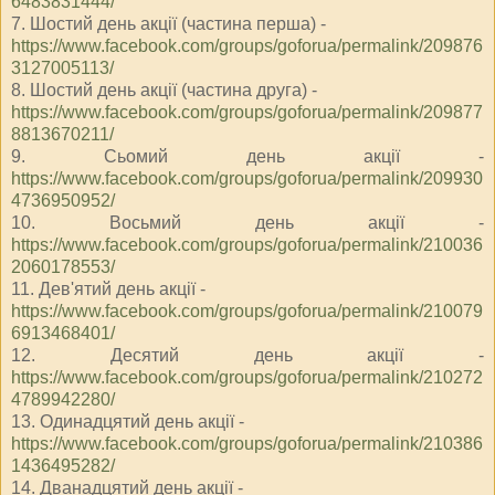
6483831444/
7. Шостий день акції (частина перша) -
https://www.facebook.com/groups/goforua/permalink/209876
3127005113/
8. Шостий день акції (частина друга) -
https://www.facebook.com/groups/goforua/permalink/209877
8813670211/
9. Сьомий день акції -
https://www.facebook.com/groups/goforua/permalink/209930
4736950952/
10. Восьмий день акції -
https://www.facebook.com/groups/goforua/permalink/210036
2060178553/
11. Дев'ятий день акції -
https://www.facebook.com/groups/goforua/permalink/210079
6913468401/
12. Десятий день акції -
https://www.facebook.com/groups/goforua/permalink/210272
4789942280/
13. Одинадцятий день акції -
https://www.facebook.com/groups/goforua/permalink/210386
1436495282/
14. Дванадцятий день акції -