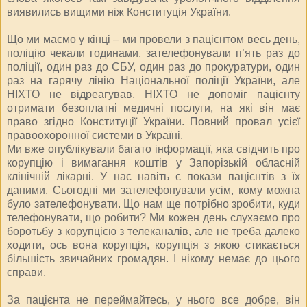
виявились вищими ніж Конституція України.
Що ми маємо у кінці – ми провели з пацієнтом весь день,
поліцію чекали годинами, зателефонували п’ять раз до
поліції, один раз до СБУ, один раз до прокуратури, один
раз на гарячу лінію Національної поліції України, але
НІХТО не відреагував, НІХТО не допоміг пацієнту
отримати безоплатні медичні послуги, на які він має
право згідно Конституції України. Повний провал усієї
правоохоронної системи в Україні.
Ми вже опублікували багато інформації, яка свідчить про
корупцію і вимагання коштів у Запорізькій обласній
клінічній лікарні. У нас навіть є покази пацієнтів з їх
даними. Сьогодні ми зателефонували усім, кому можна
було зателефонувати. Що нам ще потрібно зробити, куди
телефонувати, що робити? Ми кожен день слухаємо про
боротьбу з корупцією з телеканалів, але не треба далеко
ходити, ось вона корупція, корупція з якою стикається
більшість звичайних громадян. І нікому немає до цього
справи.
За пацієнта не переймайтесь, у нього все добре, він