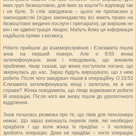
яких груп безкоштовно, для яких за кошти?» відповіді так
і не було. Зі слів завідувача – цього не прописано у
законодавстві (згідно законодавству всі мають право на
безкоштовні медичні послуги і препарати), це вирішив не
він і не адміністрація лікарні. Мабуть йому ця інформація
надійшла прямо з космосу.
Нібито прийшли до взаєморозуміння і Єлизавета пішла
знов на перший поверх. Але о 9:55 жінка
зателефонувала знов і повідомила, що виникли
проблеми, лікар сказав, що жінка поступила погано, що
звернулась до нас. Зараз будуть вирішувати, що з нею
робити. Після чого завідувач пішов в операційну. О 10:53
Єлизавета зателефонувала жінці і запитала, як в неї
справи? Жінка повідомила, що лікар відмовився робити
їй операцію. Після чого ми знову пішли до урологічного
відділення.
Знов почалась розмова про те, що ліків для пенсіонера
немає. Що зараз випишуть перелік ліків, які необхідно
придбати і що коли жінка їх придбає – її чоловіку
зроблять операцію. Доки не придбає – ніхто операцію