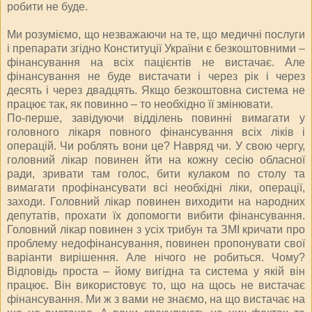
робити не буде.
Ми розуміємо, що незважаючи на те, що медичні послуги
і препарати згідно Конституції України є безкоштовними –
фінансування на всіх пацієнтів не вистачає. Але
фінансування не буде вистачати і через рік і через
десять і через двадцять. Якщо безкоштовна система не
працює так, як повинно – то необхідно її змінювати.
По-перше, завідуючи відділень повинні вимагати у
головного лікаря повного фінансування всіх ліків і
операцій. Чи роблять вони це? Навряд чи. У свою чергу,
головний лікар повинен йти на кожну сесію обласної
ради, зривати там голос, бити кулаком по столу та
вимагати профінансувати всі необхідні ліки, операції,
заходи. Головний лікар повинен виходити на народних
депутатів, прохати їх допомогти вибити фінансування.
Головний лікар повинен з усіх трибун та ЗМІ кричати про
проблему недофінансування, повинен пропонувати свої
варіанти вирішення. Але нічого не робиться. Чому?
Відповідь проста – йому вигідна та система у якій він
працює. Він використовує то, що на щось не вистачає
фінансування. Ми ж з вами не знаємо, на що вистачає на