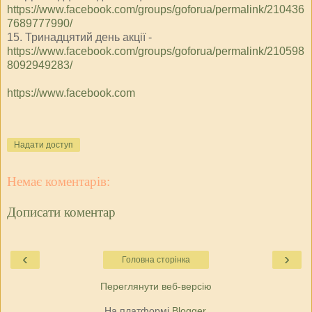
https://www.facebook.com/groups/goforua/permalink/210436
7689777990/
15. Тринадцятий день акції -
https://www.facebook.com/groups/goforua/permalink/210598
8092949283/
https://www.facebook.com
Надати доступ
Немає коментарів:
Дописати коментар
‹
›
Головна сторінка
Переглянути веб-версію
На платформі
Blogger
.