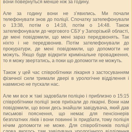
вони повернуться менше ніж за годину.
Але за годину вони не з’явились. Ми почали
телефонувати знов до поліції. Спочатку зателефонували
о 13:38, потім о 14:18, потім о 14:48. Також
зателефонували до чергового СБУ у Запорізькій області,
де мені повідомили, що мені зараз передзвонять. Так
ніхто і не передзвонив. Потім зателефонували до
прокуратури, де мені повідомили, що допомогти не
можуть. Якщо буде відкрити кримінальне провадження,
то я можу звертатись, а поки що допомогти не можуть.
Також у цей час співробітники лікарня з застосуванням
фізичної сили тримали двері в урологічне відділення і
навмисно не пускали нас.
Але ми все ж такі задовбали поліцію і приблизно о 15:15
співробітники поліції знов приїхали до лікарні. Вони нам
повідомили, що вони десь знайшли завідувача, який дав
письмові пояснення, що немає для пенсіонерів
безплатних ліків і вони повинні їх придбати, тому поліція
нічим допомогти не може. Для співробітників поліції
слова якогось там завідувача урологічного відділення