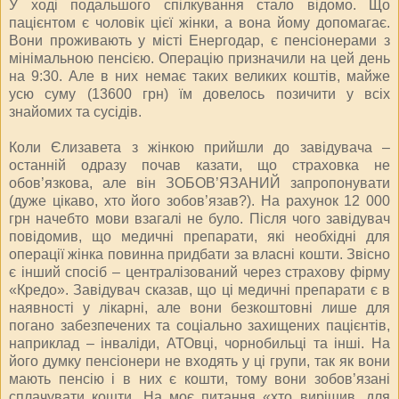
У ході подальшого спілкування стало відомо. Що
пацієнтом є чоловік цієї жінки, а вона йому допомагає.
Вони проживають у місті Енергодар, є пенсіонерами з
мінімальною пенсією. Операцію призначили на цей день
на 9:30. Але в них немає таких великих коштів, майже
усю суму (13600 грн) їм довелось позичити у всіх
знайомих та сусідів.
Коли Єлизавета з жінкою прийшли до завідувача –
останній одразу почав казати, що страховка не
обов’язкова, але він ЗОБОВ’ЯЗАНИЙ запропонувати
(дуже цікаво, хто його зобов’язав?). На рахунок 12 000
грн начебто мови взагалі не було. Після чого завідувач
повідомив, що медичні препарати, які необхідні для
операції жінка повинна придбати за власні кошти. Звісно
є інший спосіб – централізований через страхову фірму
«Кредо». Завідувач сказав, що ці медичні препарати є в
наявності у лікарні, але вони безкоштовні лише для
погано забезпечених та соціально захищених пацієнтів,
наприклад – інваліди, АТОвці, чорнобильці та інші. На
його думку пенсіонери не входять у ці групи, так як вони
мають пенсію і в них є кошти, тому вони зобов’язані
сплачувати кошти. На моє питання «хто вирішив, для