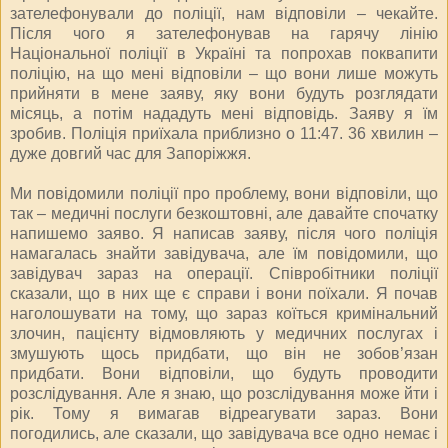
зателефонували до поліції, нам відповіли – чекайте.
Після чого я зателефонував на гарячу лінію
Національної поліції в Україні та попрохав поквапити
поліцію, на що мені відповіли – що вони лише можуть
прийняти в мене заяву, яку вони будуть розглядати
місяць, а потім нададуть мені відповідь. Заяву я їм
зробив. Поліція приїхала приблизно о 11:47. 36 хвилин –
дуже довгий час для Запоріжжя.
Ми повідомили поліції про проблему, вони відповіли, що
так – медичні послуги безкоштовні, але давайте спочатку
напишемо заяво. Я написав заяву, після чого поліція
намагалась знайти завідувача, але їм повідомили, що
завідувач зараз на операції. Співробітники поліції
сказали, що в них ще є справи і вони поїхали. Я почав
наголошувати на тому, що зараз коїться кримінальний
злочин, пацієнту відмовляють у медичних послугах і
змушують щось придбати, що він не зобов’язан
придбати. Вони відповіли, що будуть проводити
розслідування. Але я знаю, що розслідування може йти і
рік. Тому я вимагав відреагувати зараз. Вони
погодились, але сказали, що завідувача все одно немає і