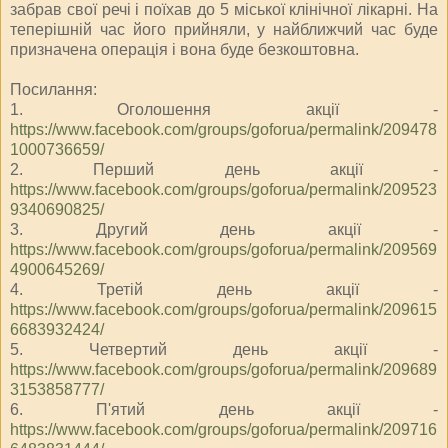
забрав свої речі і поїхав до 5 міської клінічної лікарні. На
теперішній час його прийняли, у найближчий час буде
призначена операція і вона буде безкоштовна.
Посилання:
1. Оголошення акції -
https://www.facebook.com/groups/goforua/permalink/209478
1000736659/
2. Перший день акції -
https://www.facebook.com/groups/goforua/permalink/209523
9340690825/
3. Другий день акції -
https://www.facebook.com/groups/goforua/permalink/209569
4900645269/
4. Третій день акції -
https://www.facebook.com/groups/goforua/permalink/209615
6683932424/
5. Четвертий день акції -
https://www.facebook.com/groups/goforua/permalink/209689
3153858777/
6. П'ятий день акції -
https://www.facebook.com/groups/goforua/permalink/209716