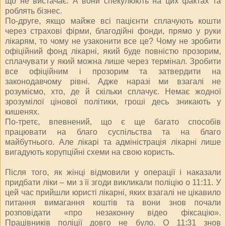
що не вистачає. А вони спекулюють на цих фактах та
роблять бізнес.
По-друге, якщо майже всі пацієнти сплачують кошти
через страхові фірми, благодійні фонди, прямо у руки
лікарям, то чому не узаконити все це? Чому не зробити
офіційний фонд лікарні, який буде повністю прозорим,
сплачувати у який можна лише через термінал. Зробити
все офіційним і прозорим та затвердити на
законодавчому рівні. Адже наразі ми взагалі не
розуміємо, хто, де й скільки сплачує. Немає жодної
зрозумілої цінової політики, гроші десь зникають у
кишенях.
По-третє, впевнений, що є ще багато способів
працювати на благо суспільства та на благо
майбутнього. Але лікарі та адміністрація лікарні лише
вигадують корупційні схеми на свою користь.
Після того, як жінці відмовили у операції і наказали
придбати ліки – ми з її згоди викликали поліцію о 11:11. У
цей час прийшли юристі лікарні, яких взагалі не цікавило
питання вимагання коштів та вони знов почали
розповідати «про незаконну відео фіксацію».
Працівників поліції довго не було. О 11:31 знов