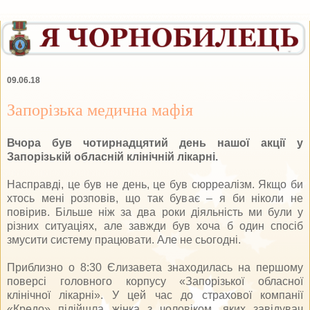
09.06.18
Запорізька медична мафія
Вчора був чотирнадцятий день нашої акції у
Запорізькій обласній клінічній лікарні.
Насправді, це був не день, це був сюрреалізм. Якщо би
хтось мені розповів, що так буває – я би ніколи не
повірив. Більше ніж за два роки діяльність ми були у
різних ситуаціях, але завжди був хоча б один спосіб
змусити систему працювати. Але не сьогодні.
Приблизно о 8:30 Єлизавета знаходилась на першому
поверсі головного корпусу «Запорізької обласної
клінічної лікарні». У цей час до страхової компанії
«Кредо» підійшла жінка з чоловіком, яких завідувач