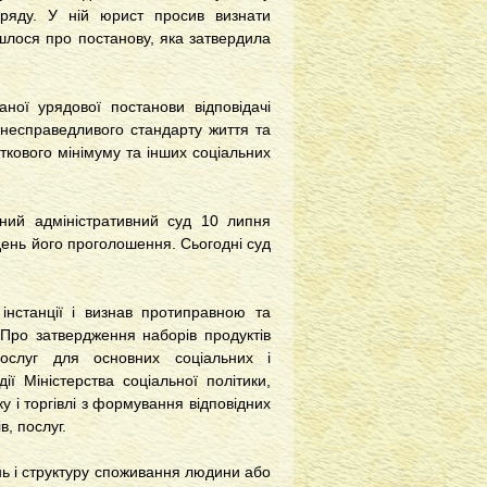
уряду. У ній юрист просив визнати
шлося про постанову, яка затвердила
ної урядової постанови відповідачі
несправедливого стандарту життя та
кового мінімуму та інших соціальних
ний адміністративний суд 10 липня
день його проголошення. Сьогодні суд
інстанції і визнав протиправною та
Про затвердження наборів продуктів
послуг для основних соціальних і
ї Міністерства соціальної політики,
у і торгівлі з формування відповідних
, послуг.
нь і структуру споживання людини або