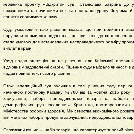
керівника проекту «Відкритий суд» Станіслава Батрина до 
незаконними та нечинними декілька постанов уряду. Зокрема, й
поняття споживчого кошику.
Суд, ухвалюючи таке рішення вказав, що при прийнятті вказа
порушили норми законодавства, що призвело до встановлення 
стало умовою для встановлення несправедливого розміру прожит
виплат в країні.
Уряд подав апеляцію на це рішення, але Київський апеляцій
відмовив у задоволенні скарги. Рішення суду набрало чинності в 
надав повний текст свого рішення.
Отож, апеляційний суд залишив в силі рішення суду першої 
нечинною постанову Кабміну № 780 від 11 жовтня 2016 року «
харчування, наборів непродовольчих товарів та наборів 
демографічних груп населення». Крім того, протиправними є ді
Міністерства охорони здоров’я, Міністерства економічного розвитк
мінімальних наборів продуктів харчування, непродовольчих товарів
Споживчий кошик — набір товарів, що характеризує типовий ріве