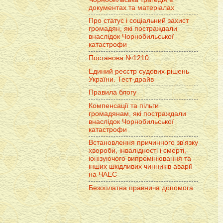
документах та матеріалах
Про статус і соціальний захист
громадян, які постраждали
внаслідок Чорнобильської
катастрофи
Постанова №1210
Единий реєстр судових рішень
України. Тест-драйв
Правила блогу
Компенсації та пільги
громадянам, які постраждали
внаслідок Чорнобильської
катастрофи
Встановлення причинного зв'язку
хвороби, інвалідності і смерті,
іонізуючого випромінювання та
інших шкідливих чинників аварії
на ЧАЕС
Безоплатна правнича допомога