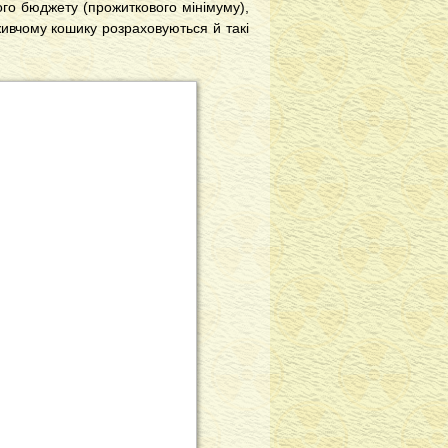
ого бюджету (прожиткового мінімуму),
живчому кошику розраховуються й такі