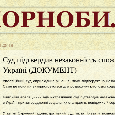
1.08.18
Суд підтвердив незаконність спо
Україні (ДОКУМЕНТ)
Апеляційний суд оприлюднив рішення, яким підтверджено незако
Саме це поняття використовується для розрахунку ключових соці
Київський апеляційний адміністративний суд підтвердив незакон
в Україні при затвердженні соціальних стандартів, повідомив 7 се
У квітні Окружний адміністративний суд міста Києва у повном