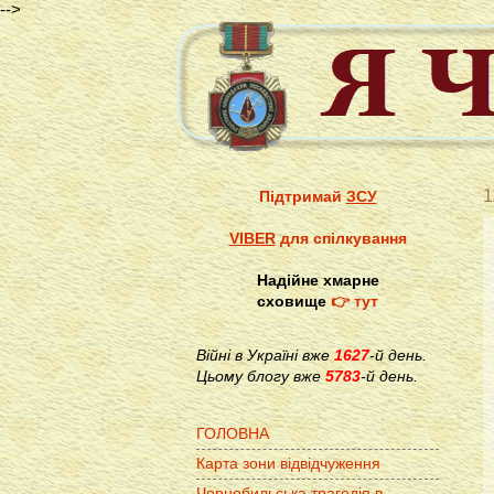
-->
1
Підтримай
ЗСУ
VIBER
для спілкування
Надійне хмарне
сховище
👉 тут
Війні в Україні вже
1627
-й день.
Цьому блогу вже
5783
-й день.
ГОЛОВНА
Карта зони відвідчуження
Чорнобильська трагедія в