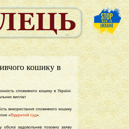
живчого кошику в
нність споживчого кошику в Україні.
альних виплат
ність використання споживчого кошику
рпня «
Відкритий суд
».
у обсязі задовольнив позовну заяву