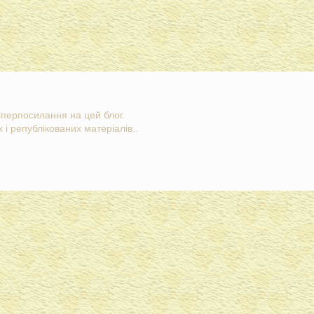
гіперпосилання на цей блог.
 і републікованих матеріалів..