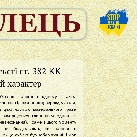
ксті ст. 382 КК
й характер
України, полягає в одному з таких,
илення від виконання) вироку, ухвали,
а цією нормою матеріального права
 вичерпується вчиненням одного із
 (невиконання). І саме з цього моменту
- це бездіяльність, що полягає в
, якщо суб'єкт був зобов'язаний і мав