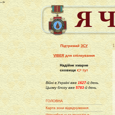
-->
1
Підтримай
ЗСУ
VIBER
для спілкування
Надійне хмарне
сховище
👉 тут
Війні в Україні вже
1627
-й день.
Цьому блогу вже
5783
-й день.
ГОЛОВНА
Карта зони відвідчуження
Чорнобильська трагедія в