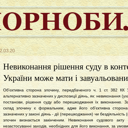
2.03.20
Невиконання рішення суду в конте
України може мати і завуальовани
Об'єктивна сторона злочину, передбаченого ч. 1 ст. 382 КК 
альтернативно зазначених у диспозиції діянь, як: невиконання (ух
постанови, рішення суду або перешкоджання їх виконанню. З
склад злочину є формальним, адже його об'єктивна сторона
зазначених у законі діянь - дії (перешкоджання) чи бездіяльність
злочин визнається закінченим. Невиконання судового акту 
незастосуванні заходів, необхідних для його виконання, за умови