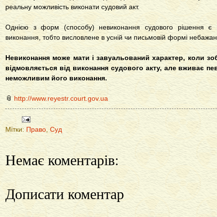
реальну можливість виконати судовий акт.
Однією з форм (способу) невиконання судового рішення є п
виконання, тобто висловлене в усній чи письмовій формі небажан
Невиконання може мати і завуальований характер, коли зоб
відмовляється від виконання судового акту, але вживає пе
неможливим його виконання.
📎
http://www.reyestr.court.gov.ua
Мітки:
Право
,
Суд
Немає коментарів:
Дописати коментар