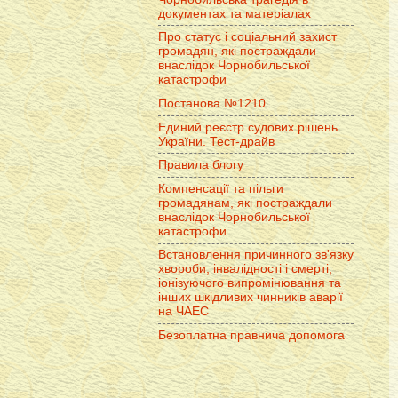
документах та матеріалах
Про статус і соціальний захист
громадян, які постраждали
внаслідок Чорнобильської
катастрофи
Постанова №1210
Единий реєстр судових рішень
України. Тест-драйв
Правила блогу
Компенсації та пільги
громадянам, які постраждали
внаслідок Чорнобильської
катастрофи
Встановлення причинного зв'язку
хвороби, інвалідності і смерті,
іонізуючого випромінювання та
інших шкідливих чинників аварії
на ЧАЕС
Безоплатна правнича допомога