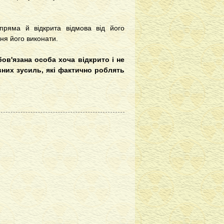
ряма й відкрита відмова від його
ня його виконати.
ов'язана особа хоча відкрито і не
вних зусиль, які фактично роблять