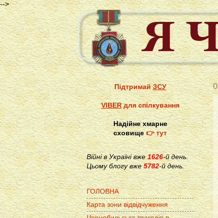
-->
0
Підтримай
ЗСУ
VIBER
для спілкування
Надійне хмарне
сховище
👉 тут
Війні в Україні вже
1626
-й день.
Цьому блогу вже
5782
-й день.
ГОЛОВНА
Карта зони відвідчуження
Чорнобильська трагедія в