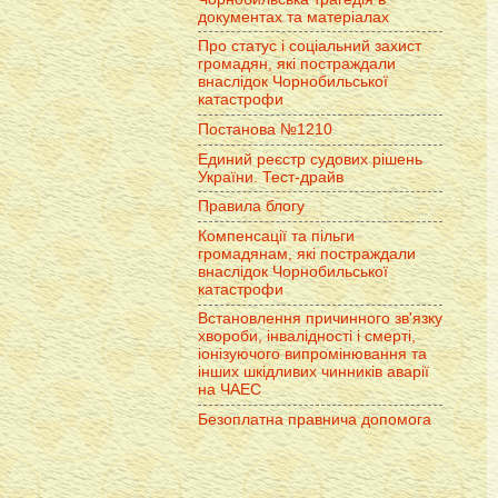
документах та матеріалах
Про статус і соціальний захист
громадян, які постраждали
внаслідок Чорнобильської
катастрофи
Постанова №1210
Единий реєстр судових рішень
України. Тест-драйв
Правила блогу
Компенсації та пільги
громадянам, які постраждали
внаслідок Чорнобильської
катастрофи
Встановлення причинного зв'язку
хвороби, інвалідності і смерті,
іонізуючого випромінювання та
інших шкідливих чинників аварії
на ЧАЕС
Безоплатна правнича допомога