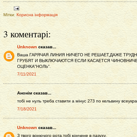
Мітки:
Корисна інформація
3 коментарі:
Unknown
сказав...
Ваша ГАРЯЧАЯ ЛИНИЯ НИЧЕГО НЕ РЕШАЕТ,ДАЖЕ ТРУД
ГРУБЯТ И ВЫКЛЮЧАЮТСЯ ЕСЛИ КАСАЕТСЯ ЧИНОВНИЧЕ
ОЦЕНКА"НОЛЬ".
7/11/2021
Анонім сказав...
тобі не нуль треба ставити а мінус 273 по кельвину всеукр
7/18/2021
Unknown
сказав...
З твого вонючого рота,тобі кончене в пазуху.