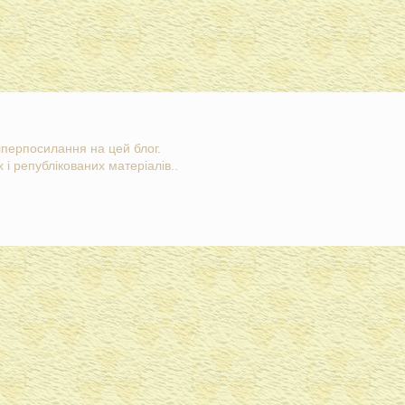
гіперпосилання на цей блог.
 і републікованих матеріалів..