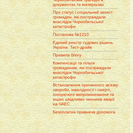
документах та матеріалах
Про статус і соціальний захист
громадян, які постраждали
внаслідок Чорнобильської
катастрофи
Постанова №1210
Единий реєстр судових рішень
України. Тест-драйв
Правила блогу
Компенсації та пільги
громадянам, які постраждали
внаслідок Чорнобильської
катастрофи
Встановлення причинного зв'язку
хвороби, інвалідності і смерті,
іонізуючого випромінювання та
інших шкідливих чинників аварії
на ЧАЕС
Безоплатна правнича допомога