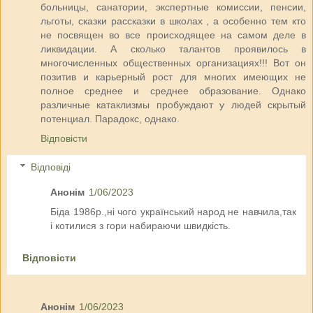
больницы, санатории, экспертные комиссии, пенсии,
льготы, сказки рассказки в школах , а особенно тем кто
не посвящен во все происходящее на самом деле в
ликвидации. А сколько талантов проявилось в
многочисленных общественных организациях!!! Вот он
позитив и карьерный рост для многих имеющих не
полное среднее и среднее образование. Однако
различные катаклизмы пробуждают у людей скрытый
потенциал. Парадокс, однако.
Відповісти
Відповіді
Анонім
1/06/2023
Біда 1986р.,ні чого український народ не навчила,так
і котилися з гори набираючи швидкість.
Відповісти
Анонім
1/06/2023