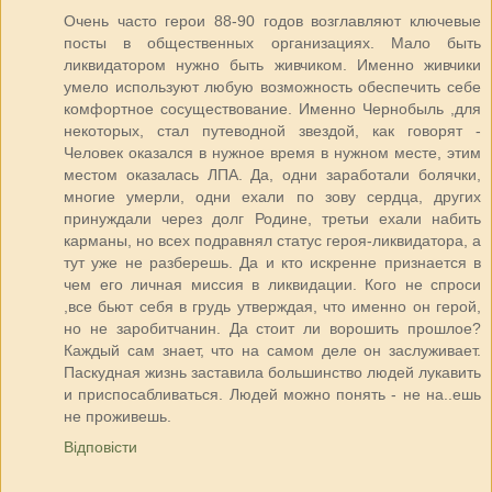
Очень часто герои 88-90 годов возглавляют ключевые
посты в общественных организациях. Мало быть
ликвидатором нужно быть живчиком. Именно живчики
умело используют любую возможность обеспечить себе
комфортное сосуществование. Именно Чернобыль ,для
некоторых, стал путеводной звездой, как говорят -
Человек оказался в нужное время в нужном месте, этим
местом оказалась ЛПА. Да, одни заработали болячки,
многие умерли, одни ехали по зову сердца, других
принуждали через долг Родине, третьи ехали набить
карманы, но всех подравнял статус героя-ликвидатора, а
тут уже не разберешь. Да и кто искренне признается в
чем его личная миссия в ликвидации. Кого не спроси
,все бьют себя в грудь утверждая, что именно он герой,
но не заробитчанин. Да стоит ли ворошить прошлое?
Каждый сам знает, что на самом деле он заслуживает.
Паскудная жизнь заставила большинство людей лукавить
и приспосабливаться. Людей можно понять - не на..ешь
не проживешь.
Відповісти