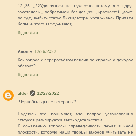
12,,25 ,,22Удивляться не нужноэто потому что вдруг
захотелось ,,,побратимам без доз ,зон , кратностей ,даже
по суду выбить статус Ликвидатора ,хотя жители Припяти
больше этого заслуживают,
Відповісти
Анонім
12/26/2022
Как вопрос с перерасчётом пенсии по справке о доходах
обстоит?
Відповісти
alder
12/27/2022
"Чернобыльцы не ветераны?"
Надеюсь все понимают, что вопрос установления
статусов регулируется законодательством.
К сожалению вопросы справедливости лежат в иной
плоскости, которую наши творцы законов учитывать не