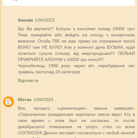
Анонім
1/04/2023
Що Ви верзете!!! Клоуни з пенсіями понад 10000 грн!
Пики прикрийте або вийдіть на площу з конкретною
вимогою Особа ПІБ не має право на отримання пенсії
ВОНО там НЕ БУЛО! Але у кожного дупа ВУЗЬКА, куди
хочеться сунути пляшку від миргородської!!! ПЕЛЬКИ
ПРИКРИЙТЕ КЛОУНИ з 10000 грн пенсії!!!
Чорнобилець 1986 року через в/ч ,перебування час
травень листопад 2А категорія
Відповісти
Юстас
1/04/2023
Все, процесс «цементации» закона завершен.
«Героическая гражданская зарплата» взяла верх! Кто в
свое время с этим был не согласен, то после
декабрьского повышения «в упор», стал со всем
СОГЛАСЕН! Деньги заставят согласиться с любой личной