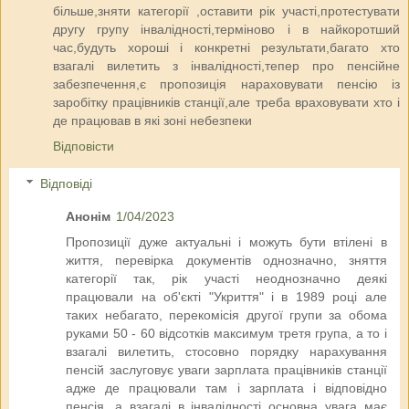
більше,зняти категорії ,оставити рік участі,протестувати
другу групу інвалідності,терміново і в найкоротший
час,будуть хороші і конкретні результати,багато хто
взагалі вилетить з інвалідності,тепер про пенсійне
забезпечення,є пропозиція нараховувати пенсію із
заробітку працівників станції,але треба враховувати хто і
де працював в які зоні небезпеки
Відповісти
Відповіді
Анонім
1/04/2023
Пропозиції дуже актуальні і можуть бути втілені в
життя, перевірка документів однозначно, зняття
категорії так, рік участі неоднозначно деякі
працювали на об'єкті "Укриття" і в 1989 році але
таких небагато, перекомісія другої групи за обома
руками 50 - 60 відсотків максимум третя група, а то і
взагалі вилетить, стосовно порядку нарахування
пенсій заслуговує уваги зарплата працівників станції
адже де працювали там і зарплата і відповідно
пенсія, а взагалі в інвалідності основна увага має