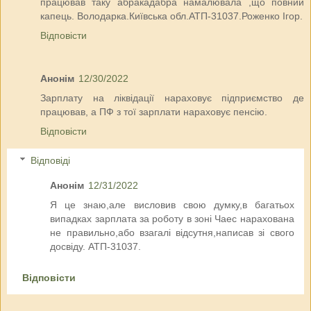
працював таку абракадабра намалювала ,що повний
капець. Володарка.Київська обл.АТП-31037.Роженко Ігор.
Відповісти
Анонім
12/30/2022
Зарплату на ліквідації нараховує підприємство де
працював, а ПФ з тої зарплати нараховує пенсію.
Відповісти
Відповіді
Анонім
12/31/2022
Я це знаю,але висловив свою думку,в багатьох
випадках зарплата за роботу в зоні Чаес нарахована
не правильно,або взагалі відсутня,написав зі свого
досвіду. АТП-31037.
Відповісти