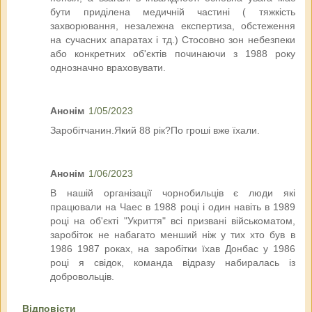
бути приділена медичній частині ( тяжкість
захворювання, незалежна експертиза, обстеження
на сучасних апаратах і тд.) Стосовно зон небезпеки
або конкретних об'єктів починаючи з 1988 року
однозначно враховувати.
Анонім
1/05/2023
Заробітчанин.Який 88 рік?По гроші вже їхали.
Анонім
1/06/2023
В нашій організації чорнобильців є люди які
працювали на Чаес в 1988 році і один навіть в 1989
році на об'єкті "Укриття" всі призвані військоматом,
заробіток не набагато менший ніж у тих хто був в
1986 1987 роках, на заробітки їхав Донбас у 1986
році я свідок, команда відразу набиралась із
добровольців.
Відповісти