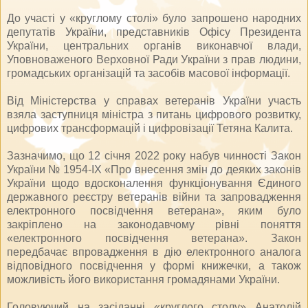
До участі у «круглому столі» було запрошено народних
депутатів України, представників Офісу Президента
України, центральних органів виконавчої влади,
Уповноваженого Верховної Ради України з прав людини,
громадських організацій та засобів масової інформації.
Від Міністерства у справах ветеранів України участь
взяла заступниця міністра з питань цифрового розвитку,
цифрових трансформацій і цифровізації Тетяна Калита.
Зазначимо, що 12 січня 2022 року набув чинності Закон
України № 1954-ІХ «Про внесення змін до деяких законів
України щодо вдосконалення функціонування Єдиного
державного реєстру ветеранів війни та запровадження
електронного посвідчення ветерана», яким було
закріплено на законодавчому рівні поняття
«електронного посвідчення ветерана». Закон
передбачає впровадження в дію електронного аналога
відповідного посвідчення у формі книжечки, а також
можливість його використання громадянами України.
Головуючий на засіданні «круглого столу» Анатолій