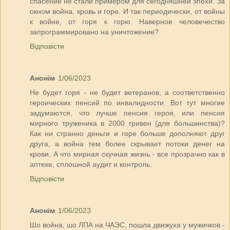
спасение не стали примером для сегодняшней эпохи. За
окном война, кровь и горе. И так периодически, от войны
к войне, от горя к горю. Наверное человечество
запрограммировано на уничтожение?
Відповісти
Анонім
1/06/2023
Не будет горя - не будет ветеранов, а соответственно
героических пенсий по инвалидности. Вот тут многие
задумаются, что лучше пенсия героя, или пенсия
мирного труженика в 2000 гривен (для большинства)?
Как ни странно деньги и горе больше дополняют друг
друга, а война тем более скрывает потоки денег на
крови. А что мирная скучная жизнь - все прозрачно как в
аптеке, сплошной аудит и контроль.
Відповісти
Анонім
1/06/2023
Шо война, шо ЛПА на ЧАЭС, пошла движуха у мужичков -