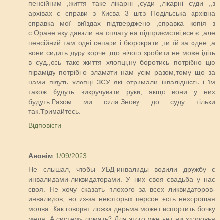
пенсійним ,життя таке лікарні ,суди ,лікарні суди ,,з
архівах є справи з Києва 3 шт.з Подільська архівна
справка мої виїздах підтверджено ,справка копія з
с.Оране яку давали на оплату на підприємстві,все є ,але
пенсійний там одні сепари і бюрократи ,ти їй за одне ,а
вони сидить дуру корче ,що нічого зробити не може ідіть
в суд.,ось таке життя хлопці,ну боротись потрібно цю
піраміду потрібно зламати нам усім разом,тому що за
нами підуть хлопці ЗСУ які отримали інвалідність і їм
також будуть викручувати руки, якщо вони у них
будуть.Разом ми сила.Знову до суду тільки
так.Тримайтесь.
Відповісти
Анонім
1/09/2023
Не слышал, чтобы УБД-инвалиды водили дружбу с
инвалидами-ликвидаторами. У них своя свадьба у нас
своя. Не хочу сказать плохого за всех ликвидаторов-
инвалидов, но из-за некоторых персон есть нехорошая
молва. Как говорят ложка дерьма может испортить бочку
меда. А систему ломать? Для этого уже нет ни здоровья