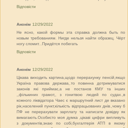
Відповісти
Анонім
12/29/2022
Не ясно, какой формы эта справка должна быть по
новым требованиям. Нигде нельзя найти образец. Чёрт
ногу сломит...Придётся побегать
Відповісти
Анонім
12/29/2022
Цікава виходить картина,щодо перерахунку пенсій,якщо
Україна правова держава,.то повинна дотримуватися
законів які приймає,а не постанов КМУ та інших
,,фількиних грамот,, з гонитвою людей по судах.,в
кожного ліквідатора Чаес є маршрутний лист де вказано
рік,населений пункт,кількість відпрацьованих днів.,чому б
ПФ не перерахувати зарплату та написати довідку як
вимагають.Особисто моя думка ,цікаві цифри випливуть
з документів,знаю по собі,бухгалтерія АТП в якому