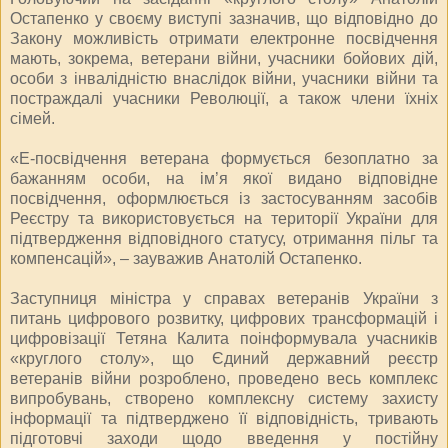
Остапенко у своєму виступі зазначив, що відповідно до
Закону можливість отримати електронне посвідчення
мають, зокрема, ветерани війни, учасники бойових дій,
особи з інвалідністю внаслідок війни, учасники війни та
постраждалі учасники Революції, а також члени їхніх
сімей.
«Е-посвідчення ветерана формується безоплатно за
бажанням особи, на ім’я якої видано відповідне
посвідчення, оформлюється із застосуванням засобів
Реєстру та використовується на території України для
підтвердження відповідного статусу, отримання пільг та
компенсацій», – зауважив Анатолій Остапенко.
Заступниця міністра у справах ветеранів України з
питань цифрового розвитку, цифрових трансформацій і
цифровізації Тетяна Калита поінформувала учасників
«круглого столу», що Єдиний державний реєстр
ветеранів війни розроблено, проведено весь комплекс
випробувань, створено комплексну систему захисту
інформації та підтверджено її відповідність, тривають
підготовчі заходи щодо введення у постійну