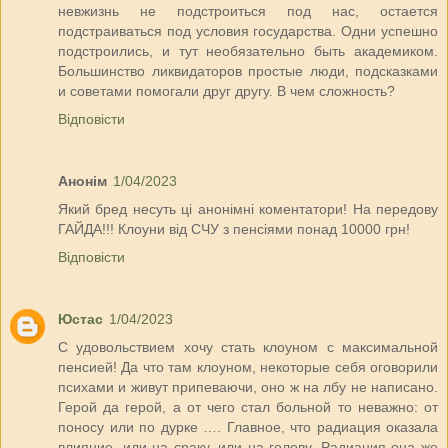
невжизнь не подстроиться под нас, остается
подстраиваться под условия государства. Одни успешно
подстроились, и тут необязательно быть академиком.
Большинство ликвидаторов простые люди, подсказками
и советами помогали друг другу. В чем сложность?
Відповісти
Анонім
1/04/2023
Який бред несуть ці анонімні коментатори! На передову
ГАЙДА!!! Клоуни від СЧУ з пенсіями понад 10000 грн!
Відповісти
Юстас
1/04/2023
С удовольствием хочу стать клоуном с максимальной
пенсией! Да что там клоуном, некоторые себя оговорили
психами и живут припеваючи, оно ж на лбу не написано.
Герой да герой, а от чего стал больной то неважно: от
поносу или по дурке …. Главное, что радиация оказала
влияние, или на сраку, или на голову. Радиация она же