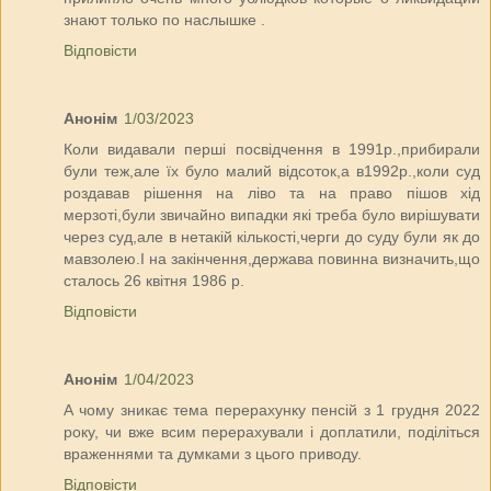
знают только по наслышке .
Відповісти
Анонім
1/03/2023
Коли видавали перші посвідчення в 1991р.,прибирали
були теж,але їх було малий відсоток,а в1992р.,коли суд
роздавав рішення на ліво та на право пішов хід
мерзоті,були звичайно випадки які треба було вирішувати
через суд,але в нетакій кількості,черги до суду були як до
мавзолею.І на закінчення,держава повинна визначить,що
сталось 26 квітня 1986 р.
Відповісти
Анонім
1/04/2023
А чому зникає тема перерахунку пенсій з 1 грудня 2022
року, чи вже всим перерахували і доплатили, поділіться
враженнями та думками з цього приводу.
Відповісти