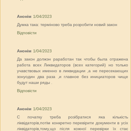
Анонім
1/04/2023
Думка така: терміново треба розробити новий закон
Відповісти
Анонім
1/04/2023
Да закон должэн раработан так чтобы была отражена
работа всех Ликвидаторов (всех категорий) но только
учавствовых именно в ликвидации ,а не пересекающих
зонуодин два раза ,и главное без инициаторов чище
будут наши ряды .
Відповісти
Анонім
1/04/2023
С початку треба розібратися яка кількість
ліквідаторів,потім конкретно перевірити документи в усіх
ліквідаторів,тому,що після кожної перевірки їх стає