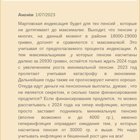
Анонім
1/07/2023
Мартовская индексация будет для тех пенсий , которые
не дотягивают до максималки. Выходит, что пенсии у
многих, на данный момент в районе 18000-19000
гривен, догонят и сравняются с максималкой. Это
учитывая от предполагаемого процента индексации. А
тем максимальщикам ,у которых пенсии насчитаны
далеко за 20930 гривен, остаётся только ждать 2024 года
с увеличением роста минимальной пенсии. 2023 год
пролетает учитывая катастрофу в экономике.
Дальнейшие годы также не прогнозируют ничего хорошо.
Откуда идут деньги на пенсионные выплаты, думаю , что
не является секретом, и сколько такое финансирование
продлится? Если финансирование продлится, то можно
рассчитывать с 2024 года на гипер инфляцию, которая
просто заставит поднимать минимальную пенсию
(вполне возможно и до 4000 гр.), именно
гиперинфляция оправдает ожидания тем, у которых
насчитана пенсия от 30000 гр. и выше. Но надо
учитывать инфляцию и бешенный рост цен на все!