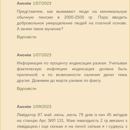
Анонім
1/07/2023
Представляю, как выживают люди на минимальную
обычную пенсию в 2000-2500 гр. Пора вводить
добровольное умерщвление людей на платной основе.
А зачем такое мучение?
Відповісти
Анонім
1/07/2023
Информация по проценту индексации разная. Учитывая
фактическую инфляцию индексация должна быть
приличной, а по возможности наличия денег тема
другая. Доживем до марта узнаем по факту.
Відповісти
Анонім
1/09/2023
Ліквідатор 87 май ,июнь ,июль 79 днів із них 45 виїздов
на станцію Арс ЗИЛ 131. Маю інвалідність 2 гр.звязано з
ліквідацією,і оце скільки я на пенсії скільки я і суджусь з