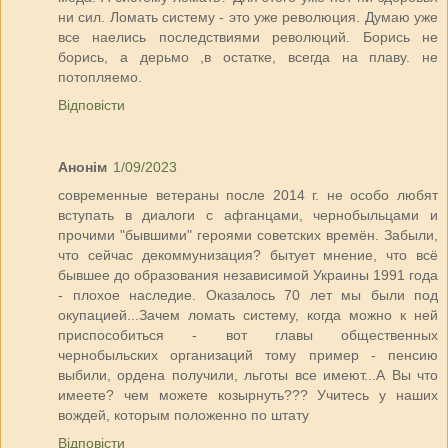
ни сил. Ломать систему - это уже революция. Думаю уже
все наелись последствиями революций. Борись не
борись, а дерьмо ,в остатке, всегда на плаву. не
потопляемо.
Відповісти
Анонім
1/09/2023
современные ветераны после 2014 г. не особо любят
вступать в диалоги с афганцами, чернобыльцами и
прочими "бывшими" героями советских времён. Забыли,
что сейчас декоммунизация? бытует мнение, что всё
бывшее до образования независимой Украины 1991 года
- плохое наследие. Оказалось 70 лет мы были под
окупацией...Зачем ломать систему, когда можно к ней
приспособиться - вот главы общественных
чернобыльских организаций тому пример - пенсию
выбили, ордена получили, льготы все имеют...А Вы что
имеете? чем можете козырнуть??? Учитесь у наших
вождей, которым положенно по штату
Відповісти