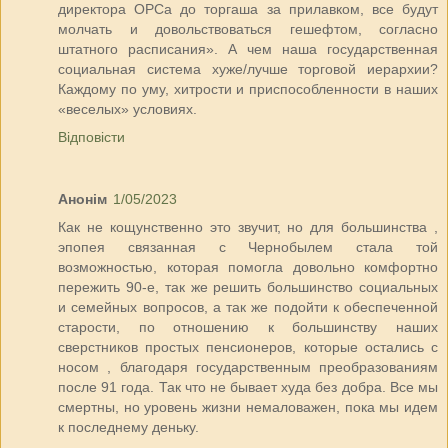
директора ОРСа до торгаша за прилавком, все будут
молчать и довольствоваться гешефтом, согласно
штатного расписания». А чем наша государственная
социальная система хуже/лучше торговой иерархии?
Каждому по уму, хитрости и приспособленности в наших
«веселых» условиях.
Відповісти
Анонім
1/05/2023
Как не кощунственно это звучит, но для большинства ,
эпопея связанная с Чернобылем стала той
возможностью, которая помогла довольно комфортно
пережить 90-е, так же решить большинство социальных
и семейных вопросов, а так же подойти к обеспеченной
старости, по отношению к большинству наших
сверстников простых пенсионеров, которые остались с
носом , благодаря государственным преобразованиям
после 91 года. Так что не бывает худа без добра. Все мы
смертны, но уровень жизни немаловажен, пока мы идем
к последнему деньку.