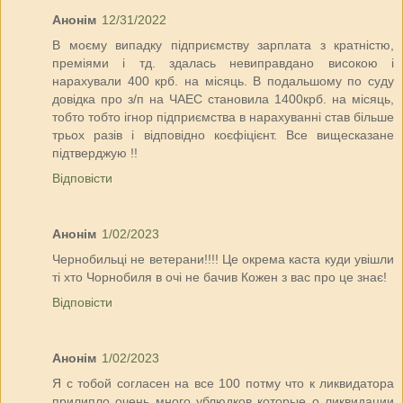
Анонім
12/31/2022
В моєму випадку підприємству зарплата з кратністю,
преміями і тд. здалась невиправдано високою і
нарахували 400 крб. на місяць. В подальшому по суду
довідка про з/п на ЧАЕС становила 1400крб. на місяць,
тобто тобто ігнор підприємства в нарахуванні став більше
трьох разів і відповідно коєфіцієнт. Все вищесказане
підтверджую !!
Відповісти
Анонім
1/02/2023
Чернобильці не ветерани!!!! Це окрема каста куди увішли
ті хто Чорнобиля в очі не бачив Кожен з вас про це знає!
Відповісти
Анонім
1/02/2023
Я с тобой согласен на все 100 потму что к ликвидатора
прилипло очень много ублюдков которые о ликвидации