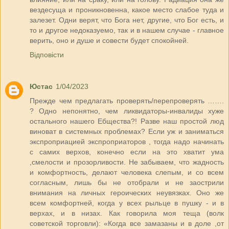
вездесуща и проникновенна, какое место слабое туда и
залезет. Одни верят, что Бога нет, другие, что Бог есть, и
то и другое недоказуемо, так и в нашем случае - главное
верить, оно и душе и совести будет спокойней.
Відповісти
Юстас
1/04/2023
Прежде чем предлагать проверять/перепроверять …….
? Одно непонятно, чем ликвидаторы-инвалиды хуже
остального нашего Ебщества?! Разве наш простой люд
виноват в системных проблемах? Если уж и заниматься
экспроприацией экспроприаторов , тогда надо начинать
с самих верхов, конечно если на это хватит ума
,смелости и прозорливости. Не забываем, что жадность
и комфортность, делают человека слепым, и со всем
согласным, лишь бы не отобрали и не заострили
внимания на личных героических неувязках. Оно же
всем комфортней, когда у всех рыльце в пушку - и в
верхах, и в низах. Как говорила моя теща (волк
советской торговли): «Когда все замазаны и в доле ,от