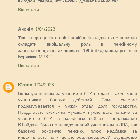
выгодой. Уверен, что каждый думает именно так.
Відповісти
Анонім
1/04/2023
Так і я про це,категорії і подібне,інвалідність не повинна
складати вирішальну роль в пенсійному
забезпеченні,учасник ліквідації 1986-87р,одинадцять днів
Буряківка МРВТТ.
Відповісти
Юстас
1/04/2023
Большую пенсию за участие в ЛПА не дают, также как и
участникам боевых действий. Само участие
подразумевается - мужик отдал долг государству.
Представьте скольким мужикам нужно дать пенсию за
участие в ЛПА, в различных войнах. Предложение
В.Гайдака было по поводу пенсий участникам в ЛПА, как
базовую основную пенсию, плюс надбавка за
инвалидность, но и где это реализовалось? Государство