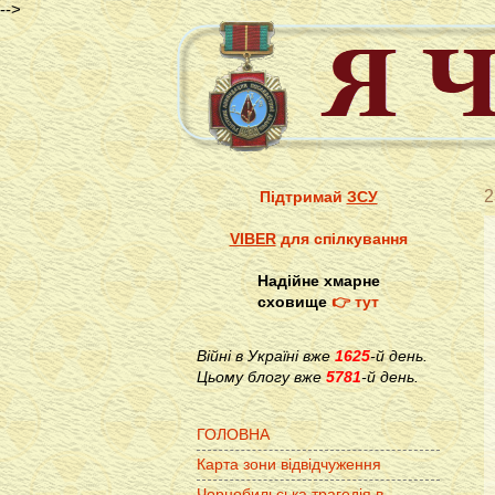
-->
2
Підтримай
ЗСУ
VIBER
для спілкування
Надійне хмарне
сховище
👉 тут
Війні в Україні вже
1625
-й день.
Цьому блогу вже
5781
-й день.
ГОЛОВНА
Карта зони відвідчуження
Чорнобильська трагедія в