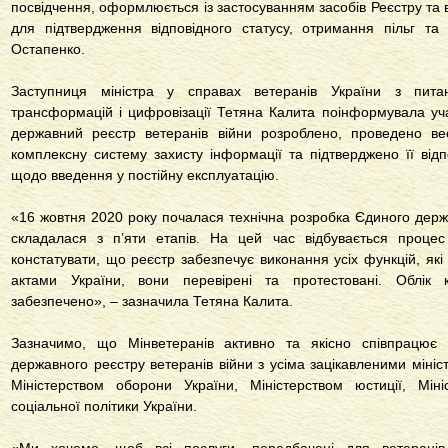
посвідчення, оформлюється із застосуванням засобів Реєстру та в
для підтвердження відповідного статусу, отримання пільг та
Остапенко.
Заступниця міністра у справах ветеранів України з пита
трансформацій і цифровізації Тетяна Калита поінформувала уч
державний реєстр ветеранів війни розроблено, проведено ве
комплексну систему захисту інформації та підтверджено її відпо
щодо введення у постійну експлуатацію.
«16 жовтня 2020 року почалася технічна розробка Єдиного держа
складалася з п’яти етапів. На цей час відбувається процес
констатувати, що реєстр забезпечує виконання усіх функцій, я
актами України, вони перевірені та протестовані. Облік к
забезпечено», – зазначила Тетяна Калита.
Зазначимо, що Мінветеранів активно та якісно співпрацює 
державного реєстру ветеранів війни з усіма зацікавленими мініс
Міністерством оборони України, Міністерством юстиції, Міні
соціальної політики України.