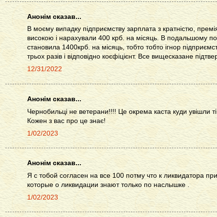
Анонім сказав...
В моєму випадку підприємству зарплата з кратністю, премі
високою і нарахували 400 крб. на місяць. В подальшому по
становила 1400крб. на місяць, тобто тобто ігнор підприємс
трьох разів і відповідно коєфіцієнт. Все вищесказане підтве
12/31/2022
Анонім сказав...
Чернобильці не ветерани!!!! Це окрема каста куди увішли ті
Кожен з вас про це знає!
1/02/2023
Анонім сказав...
Я с тобой согласен на все 100 потму что к ликвидатора п
которые о ликвидации знают только по наслышке .
1/02/2023