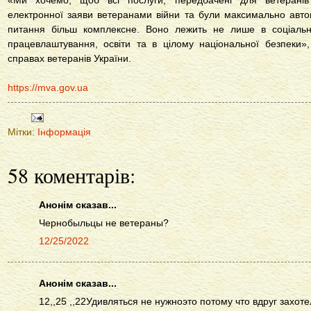
«Ми хочемо, щоб всі послуги, передбачені для ветеран
електронної заяви ветеранами війни та були максимально авто
питання більш комплексне. Воно лежить не лише в соціальні
працевлаштування, освіти та в цілому національної безпеки»,
справах ветеранів України.
https://mva.gov.ua
Мітки:
Інформація
58 коментарів:
Анонім сказав...
Чернобыльцы не ветераны?
12/25/2022
Анонім сказав...
12,,25 ,,22Удивляться не нужноэто потому что вдруг захотел