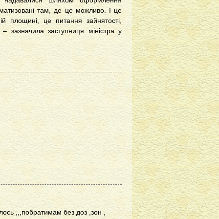
ів надавалися шляхом оформлення
матизовані там, де це можливо. І це
й площині, це питання зайнятості,
 – зазначила заступниця міністра у
ось ,,,побратимам без доз ,зон ,