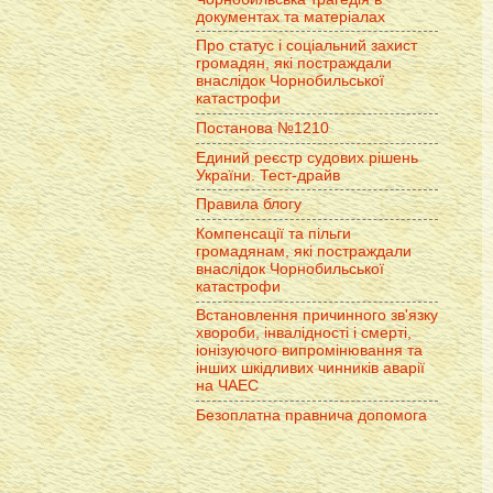
документах та матеріалах
Про статус і соціальний захист
громадян, які постраждали
внаслідок Чорнобильської
катастрофи
Постанова №1210
Единий реєстр судових рішень
України. Тест-драйв
Правила блогу
Компенсації та пільги
громадянам, які постраждали
внаслідок Чорнобильської
катастрофи
Встановлення причинного зв'язку
хвороби, інвалідності і смерті,
іонізуючого випромінювання та
інших шкідливих чинників аварії
на ЧАЕС
Безоплатна правнича допомога