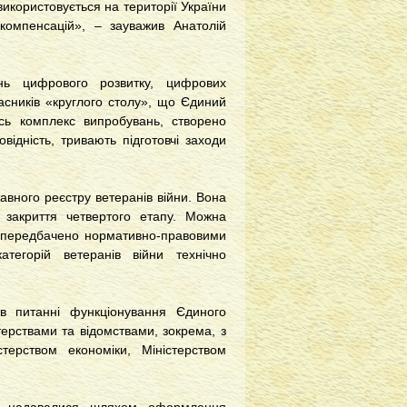
икористовується на території України
 компенсацій», – зауважив Анатолій
нь цифрового розвитку, цифрових
асників «круглого столу», що Єдиний
сь комплекс випробувань, створено
відність, тривають підготовчі заходи
вного реєстру ветеранів війни. Вона
 закриття четвертого етапу. Можна
кі передбачено нормативно-правовими
атегорій ветеранів війни технічно
в питанні функціонування Єдиного
терствами та відомствами, зокрема, з
стерством економіки, Міністерством