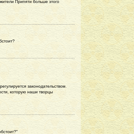
я жители Припяти больше этого
бстоит?
 регулируется законодательством.
ости, которую наши творцы
обстоит?"