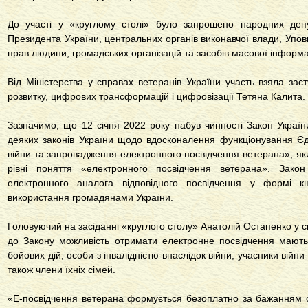
До участі у «круглому столі» було запрошено народних депу
Президента України, центральних органів виконавчої влади, Упо
прав людини, громадських організацій та засобів масової інформа
Від Міністерства у справах ветеранів України участь взяла зас
розвитку, цифрових трансформацій і цифровізації Тетяна Калита.
Зазначимо, що 12 січня 2022 року набув чинності Закон Украї
деяких законів України щодо вдосконалення функціонування Єд
війни та запровадження електронного посвідчення ветерана», як
рівні поняття «електронного посвідчення ветерана». Зак
електронного аналога відповідного посвідчення у формі к
використання громадянами України.
Головуючий на засіданні «круглого столу» Анатолій Остапенко у с
до Закону можливість отримати електронне посвідчення мають,
бойових дій, особи з інвалідністю внаслідок війни, учасники війн
також члени їхніх сімей.
«Е-посвідчення ветерана формується безоплатно за бажанням ос