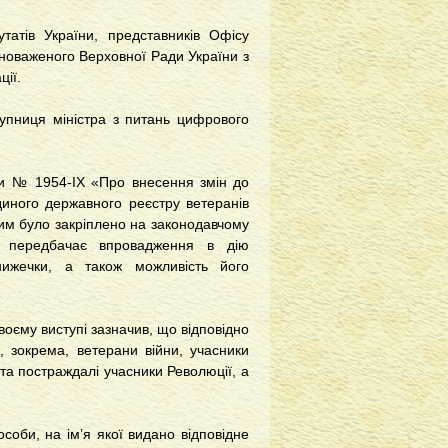
татів України, представників Офісу
вноваженого Верховної Ради України з
ції.
тупниця міністра з питань цифрового
ни № 1954-ІХ «Про внесення змін до
иного державного реєстру ветеранів
им було закріплено на законодавчому
он передбачає впровадження в дію
нижечки, а також можливість його
воєму виступі зазначив, що відповідно
 зокрема, ветерани війни, учасники
и та постраждалі учасники Революції, а
оби, на ім’я якої видано відповідне