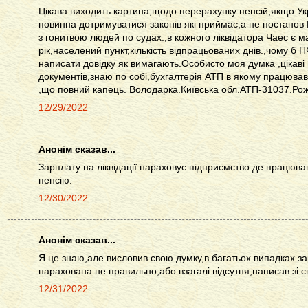
Цікава виходить картина,щодо перерахунку пенсій,якщо Ук
повинна дотримуватися законів які приймає,а не постанов К
з гонитвою людей по судах.,в кожного ліквідатора Чаес є 
рік,населений пункт,кількість відпрацьованих днів.,чому б
написати довідку як вимагають.Особисто моя думка ,цікаві
документів,знаю по собі,бухгалтерія АТП в якому працюв
,що повний капець. Володарка.Київська обл.АТП-31037.Рож
12/29/2022
Анонім сказав...
Зарплату на ліквідації нараховує підприємство де працював
пенсію.
12/30/2022
Анонім сказав...
Я це знаю,але висловив свою думку,в багатьох випадках за
нарахована не правильно,або взагалі відсутня,написав зі с
12/31/2022