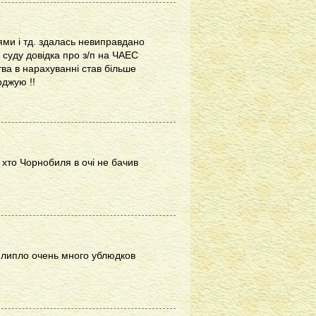
ями і тд. здалась невиправдано
 суду довідка про з/п на ЧАЕС
тва в нарахуванні став більше
рджую !!
 хто Чорнобиля в очі не бачив
рилипло очень много ублюдков