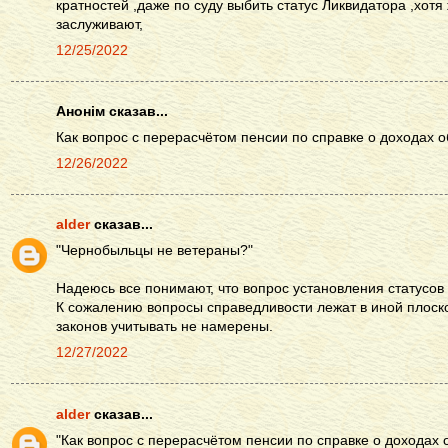
кратностей ,даже по суду выбить статус Ликвидатора ,хот
заслуживают,
12/25/2022
Анонім сказав...
Как вопрос с перерасчётом пенсии по справке о доходах о
12/26/2022
alder
сказав...
"Чернобыльцы не ветераны?"
Надеюсь все понимают, что вопрос установления статусов
К сожалению вопросы справедливости лежат в иной плоск
законов учитывать не намерены.
12/27/2022
alder
сказав...
"Как вопрос с перерасчётом пенсии по справке о доходах 