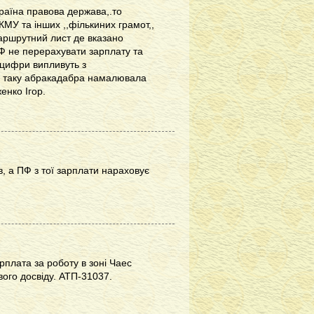
раїна правова держава,.то
МУ та інших ,,фількиних грамот,,
маршрутний лист де вказано
 ПФ не перерахувати зарплату та
 цифри випливуть з
ав таку абракадабра намалювала
енко Ігор.
, а ПФ з тої зарплати нараховує
рплата за роботу в зоні Чаес
вого досвіду. АТП-31037.