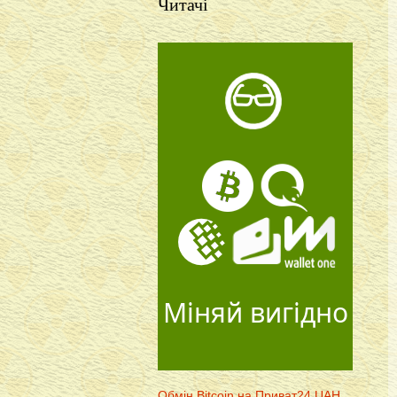
Читачі
Міняй вигідно
Обмін Bitcoin на Приват24 UAH