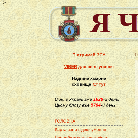
-->
0
Підтримай
ЗСУ
VIBER
для спілкування
Надійне хмарне
сховище
👉 тут
Війні в Україні вже
1628
-й день.
Цьому блогу вже
5784
-й день.
ГОЛОВНА
Карта зони відвідчуження
Чорнобильська трагедія в