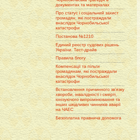
документах та матеріалах
Про статус і соціальний захист
громадян, які постраждали
внаслідок Чорнобильської
катастрофи
Постанова №1210
Единий реєстр судових рішень
України. Тест-драйв
Правила блогу
Компенсації та пільги
громадянам, які постраждали
внаслідок Чорнобильської
катастрофи
Встановлення причинного зв'язку
хвороби, інвалідності і смерті,
іонізуючого випромінювання та
інших шкідливих чинників аварії
на ЧАЕС
Безоплатна правнича допомога