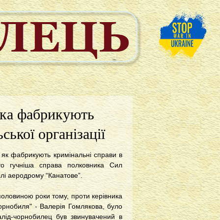
ька фабрикують
ської організації
 як фабрикують кримінальні справи в
то гучніша справа полковника Сил
ілі аеродрому “Канатове”.
половиною роки тому, проти керівника
Чорнобиля" - Валерія Гомлякова, було
лід-чорнобилец був звинувачений в