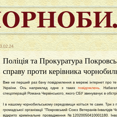
3.02.24
Поліція та Прокуратура Покровс
справу проти керівника чорнобиль
Вже не перший раз бачу повідомлення в мережі інтернет про те
України. Ось наприклад одне з таких
повідомлень
. Набага
спецоперацій Романа Червінського, якого СБУ звинувачує в обстр
І в нашому чорнобильському середовищи коїться те саме. Три з 
громадської організації "Покровський Союз Ветеранів-Інвалідів 
відкрито кримінальне провадження №12020050410001180. Інва