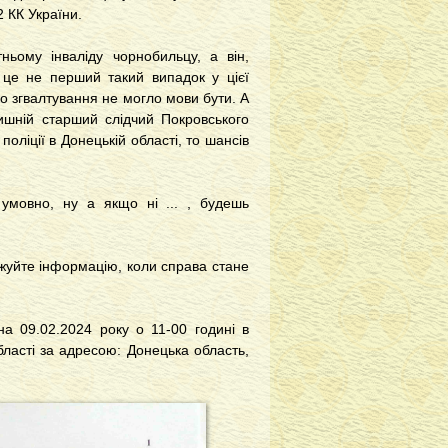
 КК України.
ьому інваліду чорнобильцу, а він,
о це не перший такий випадок у цієї
ро згвалтування не могло мови бути. А
лишній старший слідчий Покровського
оліції в Донецькій області, то шансів
умовно, ну а якщо ні ... , будешь
жуйте інформацію, коли справа стане
а 09.02.2024 року о 11-00 годині в
ласті за адресою: Донецька область,