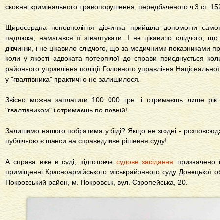
скоєнні кримінального правопорушення, передбаченого ч.3 ст. 152
Щиросердна неповнолітня дівчинка прийшла допомогти самотн
падлюка, намагався її згвалтувати. І не цікавило слідчого, щ
дівчинки, і не цікавило слідчого, що за медичними показниками п
коли у якості адвоката потерпілої до справи приєднується ко
районного управління поліції Головного управління Національної п
у "гвалтівника" практично не залишилося.
Звісно можна заплатити 100 000 грн. і отримаєшь лише рік 
"гвалтівником" і отримаєшь по повній!
Залишимо нашого побратима у біді? Якщо не згодні - розповсюд
публічною є шанси на справедливе рішення суду!
А справа вже в суді, підготовче
судове засідання
призначено н
приміщенні Красноармійського міськрайонного суду Донецької об
Покровський район, м. Покровськ, вул. Європейська, 20.