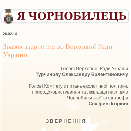
26.02.14
Зразок звернення до Верховної Ради
України
Голові Верховної Ради України
Турчинову Олександру Валентиновичу
Голові Комітету з питань екологічної політики,
природокористування та ліквідації наслідків
Чорнобильської катастрофи
Сех Ірині Ігорівні
З В Е Р Н Е Н Н Я