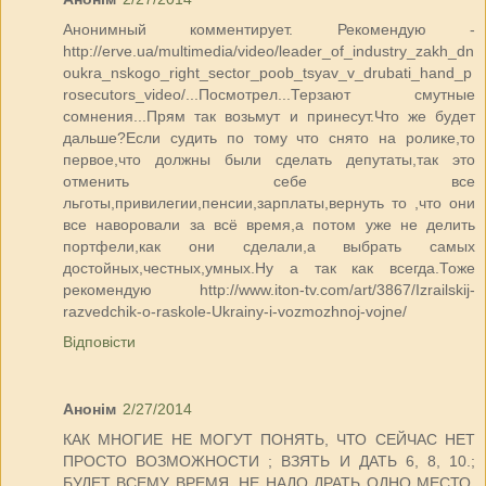
Анонимный комментирует. Рекомендую -
http://erve.ua/multimedia/video/leader_of_industry_zakh_dn
oukra_nskogo_right_sector_poob_tsyav_v_drubati_hand_p
rosecutors_video/...Посмотрел...Терзают смутные
сомнения...Прям так возьмут и принесут.Что же будет
дальше?Если судить по тому что снято на ролике,то
первое,что должны были сделать депутаты,так это
отменить себе все
льготы,привилегии,пенсии,зарплаты,вернуть то ,что они
все наворовали за всё время,а потом уже не делить
портфели,как они сделали,а выбрать самых
достойных,честных,умных.Ну а так как всегда.Тоже
рекомендую http://www.iton-tv.com/art/3867/Izrailskij-
razvedchik-o-raskole-Ukrainy-i-vozmozhnoj-vojne/
Відповісти
Анонім
2/27/2014
КАК МНОГИЕ НЕ МОГУТ ПОНЯТЬ, ЧТО СЕЙЧАС НЕТ
ПРОСТО ВОЗМОЖНОСТИ ; ВЗЯТЬ И ДАТЬ 6, 8, 10.;
БУДЕТ ВСЕМУ ВРЕМЯ. НЕ НАДО ДРАТЬ ОДНО МЕСТО.