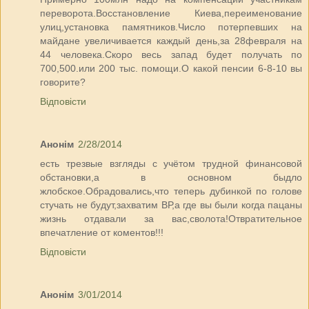
переворота.Восстановление Киева,переименование
улиц,установка памятников.Число потерпевших на
майдане увеличивается каждый день,за 28февраля на
44 человека.Скоро весь запад будет получать по
700,500.или 200 тыс. помощи.О какой пенсии 6-8-10 вы
говорите?
Відповісти
Анонім
2/28/2014
есть трезвые взгляды с учётом трудной финансовой
обстановки,а в основном быдло
жлобское.Обрадовались,что теперь дубинкой по голове
стучать не будут,захватим ВР,а где вы были когда пацаны
жизнь отдавали за вас,сволота!Отвратительное
впечатление от коментов!!!
Відповісти
Анонім
3/01/2014