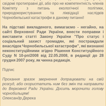
свідомі протиправні дії, або про не компетентність членів
Комітету з питань екологічної політики,
природокористування та ліквідації наслідків
Чорнобильської катастрофи в даному питанні!
На підставі викладеного, вимагаємо - негайно, на
сайті Верховної Ради України, внести поправки і
виставити статті Закону України "Про статус і
соціальний захист громадян, які постраждали
внаслідок Чорнобильської катастрофи", які визнанні
неконституційними згідно Рішення Конституційного
Суду N 10-рп/2008 від 22.05.2008, в редакції до 28
грудня 2007 року, як чинна редакція.
Підпис
Прохання зразок звернення допрацювати на свій
розсуд, або скористатить ним без змін та направити
до Верховної Ради України. Досить морочити голову
чорнобильцям!
Олександр Дерека