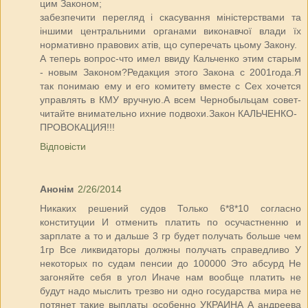
цим Законом;
забезпечити перегляд і скасування міністерствами та
іншими центральними органами виконавчої влади їх
нормативно правових атів, що суперечать цьому Закону.
А теперь вопрос-что имел ввиду Кальченко этим старым
- новым Законом?Редакция этого Закона с 2001года.Я
так понимаю ему и его комитету вместе с Сех хочется
управлять в КМУ вручную.А всем Чернобыльцам совет-
читайте внимательно ихние подвохи.Закон КАЛЬЧЕНКО-
ПРОВОКАЦИЯ!!!
Відповісти
Анонім
2/26/2014
Никаких решений судов Только 6*8*10 согласно
конституции И отменить платить по осучастненню и
зарплате а то и дальше 3 гр будет получать больше чем
1гр Все ликвидаторы должны получать справедливо У
некоторых по судам пенсии до 100000 Это абсурд Не
загоняйте себя в угол Иначе нам вообще платить не
будут надо мыслить трезво ни одно государства мира не
потянет такие выплаты особенно УКРАИНА А андреева