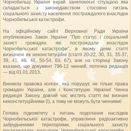
Чорнобильці України вкрай занепокоєні сітуацією яка
складається з законодавством стосовно питань
соціального захисту населення постраждалого внаслідок
Чорнобильської катастрофи.
На офіційному сайті Верховної Ради України
опубліковано Закон України
"Про статус і соціальний
захист громадян, які постраждали внаслідок
Чорнобильської катастрофи"
, в якому деякі статті
визначені як неконституційні (статті 20-22, 30, 31, 35-37,
39, 41, 46, 48, 50-54, 63, 67), але на сторінці Закону
вказано, що документ 796-12 чинний, поточна редакція
— від 01.01.2013.
Виникла правова колізія, яка порушує не тільки права
громадян України, але і Конституцію України! Чинна
редакція Закону, довгий час містить статті які визнані
неконституційними (!), а тому не можуть бути чинними!
Голова підкомітету з питань подолання наслідків
Чорнобильської катастрофи, управління радіоактивно
забрудненими територіями, соціального захисту
постраждалих внаслідок Чорнобильської катастрофи -