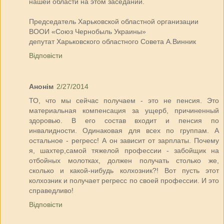
нашей области на этом заседании.
Председатель Харьковской областной организации
ВООИ «Союз Чернобыль Украины»
депутат Харьковского областного Совета А.Винник
Відповісти
Анонім
2/27/2014
ТО, что мы сейчас получаем - это не пенсия. Это
материальная компенсация за ущерб, причиненный
здоровью. В его состав входит и пенсия по
инвалидности. Одинаковая для всех по группам. А
остальное - регресс! А он зависит от зарплаты. Почему
я, шахтер,самой тяжелой профессии - забойщик на
отбойных молотках, должен получать столько же,
сколько и какой-нибудь колхозник?! Вот пусть этот
колхозник и получает регресс по своей профессии. И это
справедливо!
Відповісти