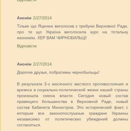
Анонім
2/27/2014
Тільки що Яценюк виголосив з трибуни Верховної Ради,
про те що Україна виголосила курс на тотальну
економію. ХЕР ВАМ ЧИРНОБИЛЬЦІ!
Відповісти
Анонім
2/27/2014
Дорогие друзья, побратимы чернобыльцы!
В результате 3-х месячного жесткого противостояния и
кризиса в социально-политической жизни нашей страны
произошла смена власти. Сегодня новый состав
правящего большинства в Верховной Раде, новый
состав Кабинета Министров. Это исторический факт, с
которым все законопослушные граждане Украины
независимо от политических убеждений должны
согласиться.