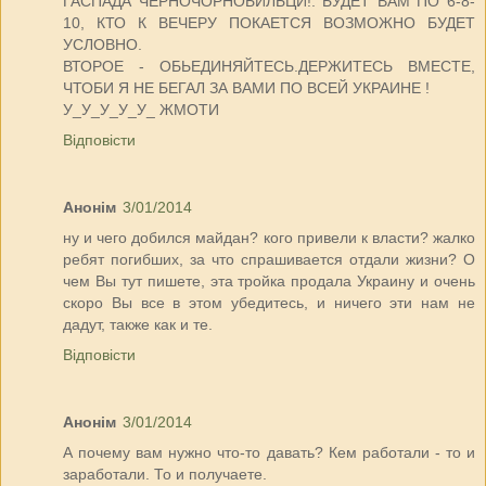
ГАСПАДА ЧЕРНОЧОРНОБИЛЬЦИ!. БУДЕТ ВАМ ПО 6-8-
10, КТО К ВЕЧЕРУ ПОКАЕТСЯ ВОЗМОЖНО БУДЕТ
УСЛОВНО.
ВТОРОЕ - ОБЬЕДИНЯЙТЕСЬ.ДЕРЖИТЕСЬ ВМЕСТЕ,
ЧТОБИ Я НЕ БЕГАЛ ЗА ВАМИ ПО ВСЕЙ УКРАИНЕ !
У_У_У_У_У_ ЖМОТИ
Відповісти
Анонім
3/01/2014
ну и чего добился майдан? кого привели к власти? жалко
ребят погибших, за что спрашивается отдали жизни? О
чем Вы тут пишете, эта тройка продала Украину и очень
скоро Вы все в этом убедитесь, и ничего эти нам не
дадут, также как и те.
Відповісти
Анонім
3/01/2014
А почему вам нужно что-то давать? Кем работали - то и
заработали. То и получаете.