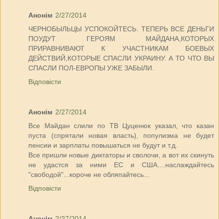
Анонім
2/27/2014
ЧЕРНОБЫЛЬЦЫ УСПОКОЙТЕСЬ. ТЕПЕРЬ ВСЕ ДЕНЬГИ
ПОУДУТ ГЕРОЯМ МАЙДАНА,КОТОРЫХ
ПРИРАВНИВАЮТ К УЧАСТНИКАМ БОЕВЫХ
ДЕЙСТВИЙ,КОТОРЫЕ СПАСЛИ УКРАИНУ. А ТО ЧТО ВЫ
СПАСЛИ ПОЛ-ЕВРОПЫ УЖЕ ЗАБЫЛИ.
Відповісти
Анонім
2/27/2014
Все Майдан слили по ТВ Цуценюк указал, что казан
пуста (спрятали новая власть), популизма не будет
пенсии и зарплаты повышаться не будут и т.д.
Все пришли новые диктаторы и сволочи, а вот их скинуть
не удастся за ними ЕС и США....наслаждайтесь
"свободой"...короче не обляпайтесь...
Відповісти
Анонім
2/27/2014