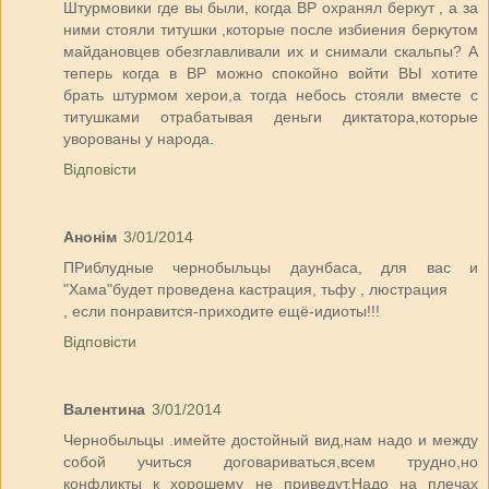
Штурмовики где вы были, когда ВР охранял беркут , а за
ними стояли титушки ,которые после избиения беркутом
майдановцев обезглавливали их и снимали скальпы? А
теперь когда в ВР можно спокойно войти ВЫ хотите
брать штурмом херои,а тогда небось стояли вместе с
титушками отрабатывая деньги диктатора,которые
уворованы у народа.
Відповісти
Анонім
3/01/2014
ПРиблудные чернобыльцы даунбаса, для вас и
"Хама"будет проведена кастрация, тьфу , люстрация
, если понравится-приходите ещё-идиоты!!!
Відповісти
Валентина
3/01/2014
Чернобыльцы .имейте достойный вид,нам надо и между
собой учиться договариваться,всем трудно,но
конфликты к хорошему не приведут.Надо на плечах