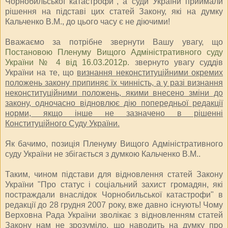
Чорнобильської катастрофи", а суди України приймали
рішення на підставі цих статей Закону, які на думку
Кальченко В.М., до цього часу є не діючими!
Вважаємо за потрібне звернути Вашу увагу, що
Постановою Пленуму Вищого Адміністративного суду
України № 4 від 16.03.2012р.
звернуто увагу суддів
України на те, що
визнання неконституційними окремих
положень закону припиняє їх чинність, а у разі визнання
неконституційними положень, якими внесено зміни до
закону, одночасно відновлює дію попередньої редакції
норми, якщо інше не зазначено в рішенні
Конституційного Суду України.
Як бачимо, позиція Пленуму Вищого Адміністративного
суду України не збігається з думкою Кальченко В.М..
Таким, чином підстави для відновлення статей Закону
України "Про статус і соціальний захист громадян, які
постраждали внаслідок Чорнобильської катастрофи" в
редакції до 28 грудня 2007 року, вже давно існують! Чому
Верховна Рада України зволікає з відновленням статей
Закону нам не зрозуміло, що наводить на думку про