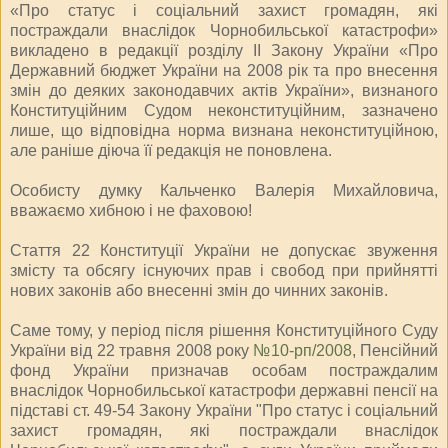
«Про статус і соціальний захист громадян, які
постраждали внаслідок Чорнобильської катастрофи»
викладено в редакції розділу II Закону України «Про
Державний бюджет України на 2008 рік та про внесення
змін до деяких законодавчих актів України», визнаного
Конституційним Судом неконституційним, зазначено
лише, що відповідна норма визнана неконституційною,
але раніше діюча її редакція не поновлена.
Особисту думку Кальченко Валерія Михайловича,
вважаємо хибною і не фаховою!
Стаття 22 Конституції України не допускає звуження
змісту та обсягу існуючих прав і свобод при прийнятті
нових законів або внесенні змін до чинних законів.
Саме тому, у період після рішення Конституційного Суду
України від 22 травня 2008 року
№10-рп/2008
, Пенсійний
фонд України призначав особам постраждалим
внаслідок Чорнобильської катастрофи державні пенсії на
підставі ст. 49-54 Закону України "Про статус і соціальний
захист громадян, які постраждали внаслідок