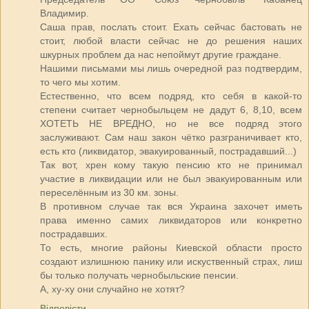
Владимир.
Саша прав, послать стоит. Ехать сейчас бастовать не
стоит, любой власти сейчас не до решения наших
шкурных проблем да нас непоймут другие граждане.
Нашими письмами мы лишь очередной раз подтвердим,
то чего мы хотим.
Естественно, что всем подряд, кто себя в какой-то
степени считает чернобыльцем не дадут 6, 8,10, всем
ХОТЕТЬ НЕ ВРЕДНО, но не все подряд этого
заслуживают. Сам наш закон чётко разграничивает кто,
есть кто (ликвидатор, эвакуированный, пострадавший...)
Так вот, хрен кому такую пенсию кто не принимал
участие в ликвидации или не был эвакуированным или
переселённым из 30 км. зоны.
В противном случае так вся Украина захочет иметь
права именно самих ликвидаторов или конкретно
пострадавших.
То есть, многие районы Киевской области просто
создают излишнюю панику или искуственный страх, лиш
бы только получать чернобыльские пенсии.
А, ху-ху они случайно не хотят?
Відповісти