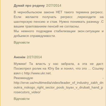
Думай про родину
2/27/2014
В чернобыльском законе НЕТ такого термина регресс.
Если желаете получать регресс ,переходите на
шахтерскую пенсию и стаж. Нужно понимать разницу .С
вашим трактованием пенсий не согласны.
Мы немного подождем стабилизации экон.ситуации и
добьемся справедливости.
Відповісти
Анонім
2/27/2014
Мужики! Та власть у нас забрала, а эта не даст.
Посмотрел ролик на Юту Бе и понял, что это ... Ссылку
взял с http://www.ukr.net.
Рекомендую -
http://erve.ua/multimedia/video/leader_of_industry_zakh_dn
oukra_nskogo_right_sector_poob_tsyav_v_drubati_hand_p
rosecutors_video/
Відповісти