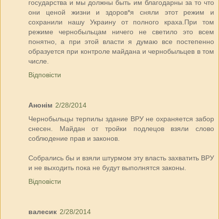
государства и мы должны быть им благодарны за то что
они ценой жизни и здоров*я сняли этот режим и
сохранили нашу Украину от полного краха.При том
режиме чернобыльцам ничего не светило это всем
понятно, а при этой власти я думаю все постепенно
образуется при контроле майдана и чернобыльцев в том
числе.
Відповісти
Анонім
2/28/2014
Чернобыльцы терпилы здание ВРУ не охраняется забор
снесен. Майдан от тройки подлецов взяли слово
соблюдение прав и законов.
Собрались бы и взяли штурмом эту власть захватить ВРУ
и не выходить пока не будут выполнятся законы.
Відповісти
валесик
2/28/2014