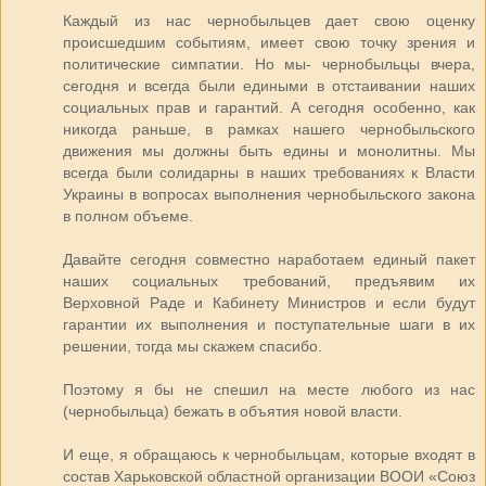
Каждый из нас чернобыльцев дает свою оценку
происшедшим событиям, имеет свою точку зрения и
политические симпатии. Но мы- чернобыльцы вчера,
сегодня и всегда были едиными в отстаивании наших
социальных прав и гарантий. А сегодня особенно, как
никогда раньше, в рамках нашего чернобыльского
движения мы должны быть едины и монолитны. Мы
всегда были солидарны в наших требованиях к Власти
Украины в вопросах выполнения чернобыльского закона
в полном объеме.
Давайте сегодня совместно наработаем единый пакет
наших социальных требований, предъявим их
Верховной Раде и Кабинету Министров и если будут
гарантии их выполнения и поступательные шаги в их
решении, тогда мы скажем спасибо.
Поэтому я бы не спешил на месте любого из нас
(чернобыльца) бежать в объятия новой власти.
И еще, я обращаюсь к чернобыльцам, которые входят в
состав Харьковской областной организации ВООИ «Союз