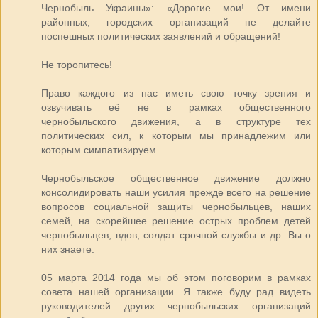
Чернобыль Украины»: «Дорогие мои! От имени
районных, городских организаций не делайте
поспешных политических заявлений и обращений!
Не торопитесь!
Право каждого из нас иметь свою точку зрения и
озвучивать её не в рамках общественного
чернобыльского движения, а в структуре тех
политических сил, к которым мы принадлежим или
которым симпатизируем.
Чернобыльское общественное движение должно
консолидировать наши усилия прежде всего на решение
вопросов социальной защиты чернобыльцев, наших
семей, на скорейшее решение острых проблем детей
чернобыльцев, вдов, солдат срочной службы и др. Вы о
них знаете.
05 марта 2014 года мы об этом поговорим в рамках
совета нашей организации. Я также буду рад видеть
руководителей других чернобыльских организаций