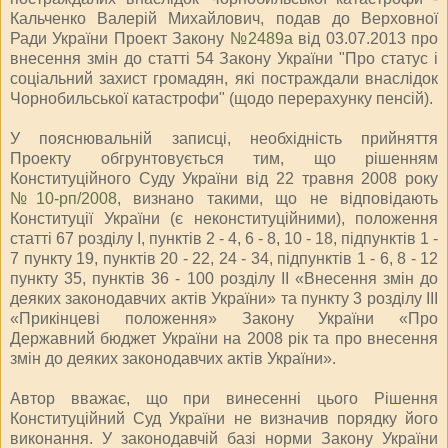
Кальченко Валерій Михайлович, подав до Верховної
Ради України Проект Закону
№2489а
від 03.07.2013 про
внесення змін до статті 54 Закону України "Про статус і
соціальний захист громадян, які постраждали внаслідок
Чорнобильської катастрофи" (щодо перерахунку пенсій).
У пояснювальній записці, необхідність прийняття
Проекту обгрунтовується тим, що рішенням
Конституційного Суду України від 22 травня 2008 року
№10-рп/2008
, визнано такими, що не відповідають
Конституції України (є неконституційними), положення
статті 67 розділу I, пунктів 2 - 4, 6 - 8, 10 - 18, підпунктів 1 -
7 пункту 19, пунктів 20 - 22, 24 - 34, підпунктів 1 - 6, 8 - 12
пункту 35, пунктів 36 - 100 розділу II «Внесення змін до
деяких законодавчих актів України» та пункту 3 розділу III
«Прикінцеві положення» Закону України «Про
Державний бюджет України на 2008 рік та про внесення
змін до деяких законодавчих актів України».
Автор вважає, що при винесенні цього Рішення
Конституційний Суд України не визначив порядку його
виконання. У законодавчій базі норми Закону України