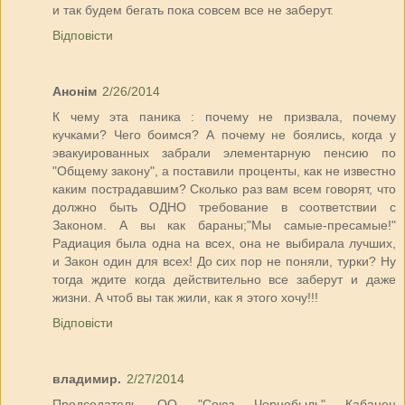
и так будем бегать пока совсем все не заберут.
Відповісти
Анонім
2/26/2014
К чему эта паника : почему не призвала, почему
кучками? Чего боимся? А почему не боялись, когда у
эвакуированных забрали элементарную пенсию по
"Общему закону", а поставили проценты, как не известно
каким пострадавшим? Сколько раз вам всем говорят, что
должно быть ОДНО требование в соответствии с
Законом. А вы как бараны;"Мы самые-пресамые!"
Радиация была одна на всех, она не выбирала лучших,
и Закон один для всех! До сих пор не поняли, турки? Ну
тогда ждите когда действительно все заберут и даже
жизни. А чтоб вы так жили, как я этого хочу!!!
Відповісти
владимир.
2/27/2014
Председатель ОО "Союз Чернобыль" Кабанец