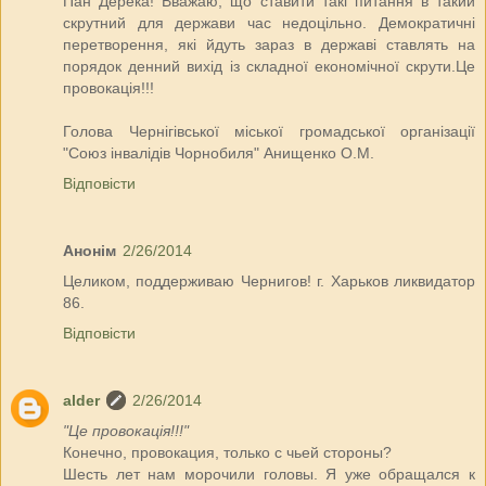
Пан Дерека! Вважаю, що ставити такі питання в такий
скрутний для держави час недоцільно. Демократичні
перетворення, які йдуть зараз в державі ставлять на
порядок денний вихід із складної економічної скрути.Це
провокація!!!
Голова Чернігівської міської громадської організації
"Союз інвалідів Чорнобиля" Анищенко О.М.
Відповісти
Анонім
2/26/2014
Целиком, поддерживаю Чернигов! г. Харьков ликвидатор
86.
Відповісти
alder
2/26/2014
"Це провокація!!!"
Конечно, провокация, только с чьей стороны?
Шесть лет нам морочили головы. Я уже обращался к