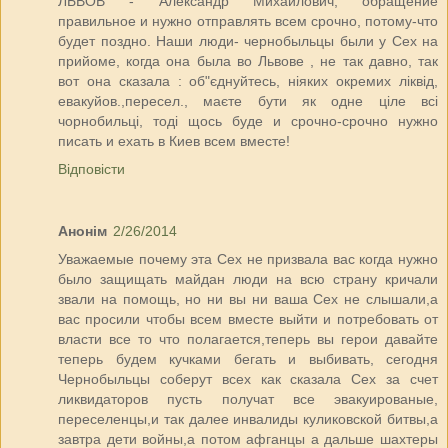
ЛЬВОВ - Александр Михайлович, обращение
правильное и нужно отправлять всем срочно, потому-что
будет поздно. Наши люди- чернобыльцы были у Сех на
прийоме, когда она была во Львове , не так давно, так
вот она сказала : об"єднуйтесь, ніяких окремих ліквід,
евакуйов.,пересел., маєте бути як одне ціле всі
чорнобильці, тоді щось буде и срочно-срочно нужно
писать и ехать в Киев всем вместе!
Відповісти
Анонім
2/26/2014
Уважаемые почему эта Сех не призвала вас когда нужно
было защищать майдан люди на всю страну кричали
звали на помощь, но ни вы ни ваша Сех не слышали,а
вас просили чтобы всем вместе выйти и потребовать от
власти все то что полагается,теперь вы герои давайте
теперь будем кучками бегать и выбивать, сегодня
Чернобыльцы соберут всех как сказала Сех за счет
ликвидаторов пусть получат все эвакуированые,
переселенцы,и так далее инвалиды куликовской битвы,а
завтра дети войны,а потом афганцы а дальше шахтеры