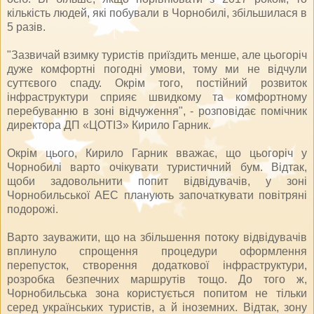
кількість людей, які побували в Чорнобилі, збільшилася в
5 разів.
"Зазвичай взимку туристів приїздить менше, але цьогоріч
дуже комфортні погодні умови, тому ми не відчули
суттєвого спаду. Окрім того, постійний розвиток
інфраструктури сприяє швидкому та комфортному
перебуванню в зоні відчуження", - розповідає помічник
директора ДП «ЦОТІЗ» Кирило Гарник.
Окрім цього, Кирило Гарник вважає, що цьогоріч у
Чорнобилі варто очікувати туристичний бум. Відтак,
щоби задовольнити попит відвідувачів, у зоні
Чорнобильської АЕС планують започаткувати повітряні
подорожі.
Варто зауважити, що на збільшення потоку відвідувачів
вплинуло спрощення процедури оформлення
перепусток, створення додаткової інфраструктури,
розробка безпечних маршрутів тощо. До того ж,
Чорнобильська зона користується попитом не тільки
серед українських туристів, а й іноземних. Відтак, зону