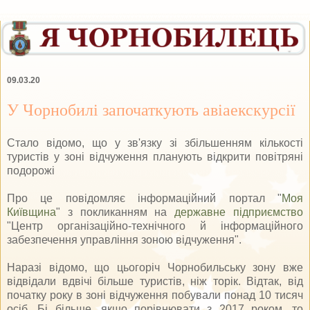
09.03.20
У Чорнобилі започаткують авіаекскурсії
Стало відомо, що у зв'язку зі збільшенням кількості
туристів у зоні відчуження планують відкрити повітряні
подорожі
Про це повідомляє інформаційний портал "
Моя
Київщина
" з покликанням на
державне підприємство
"Центр організаційно-технічного й інформаційного
забезпечення управління зоною відчуження".
Наразі відомо, що цьогоріч Чорнобильську зону вже
відвідали вдвічі більше туристів, ніж торік. Відтак, від
початку року в зоні відчуження побували понад 10 тисяч
осіб. Бі більше, якщо порівнювати з 2017 роком, то