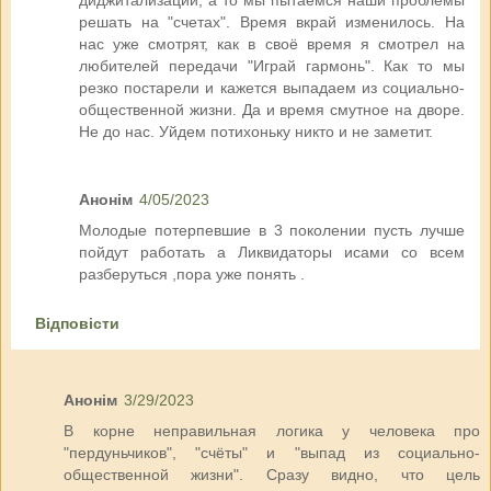
решать на "счетах". Время вкрай изменилось. На
нас уже смотрят, как в своё время я смотрел на
любителей передачи "Играй гармонь". Как то мы
резко постарели и кажется выпадаем из социально-
общественной жизни. Да и время смутное на дворе.
Не до нас. Уйдем потихоньку никто и не заметит.
Анонім
4/05/2023
Молодые потерпевшие в 3 поколении пусть лучше
пойдут работать а Ликвидаторы исами со всем
разберуться ,пора уже понять .
Відповісти
Анонім
3/29/2023
В корне неправильная логика у человека про
"пердуньчиков", "счёты" и "выпад из социально-
общественной жизни". Сразу видно, что цель