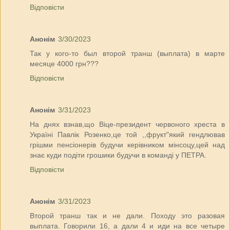
Відповісти
Анонім
3/30/2023
Так у кого-то был второй транш (выплата) в марте
месяце 4000 грн???
Відповісти
Анонім
3/31/2023
На днях взнав,що Віце-президент червоного хреста в
Україні Павлік Розенко,це той ,,фрукт"який гендлював
грішми пенсіонерів будучи керівником мінсоцу,цей над
знає куди подіти грошики будучи в команді у ПЕТРА.
Відповісти
Анонім
3/31/2023
Второй транш так и не дали. Походу это разовая
выплата. Говорили 16, а дали 4 и иди на все четыре