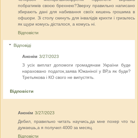
побратимів своєю брехнею?Зверху правильно написано
збирають дані для набивання своїх кишень грошима в
офшори. Зі столу скинуть для інвалідів крихти і гризьтесь
як щури комусь дісталося, а комусь ні.
Відповісти
Відповіді
Анонім
3/27/2023
З усіх виплат допомоги громадянам України буде
нараховано податок,заява Южаніної у ВР,а як буде?
Третьякова і КО свого не випустять.
Відповісти
Анонім
3/27/2023
Дебил, правильно читать научись,да мне похер что ты
думаешь,а я получил 4000 за месяц.
Відповісти