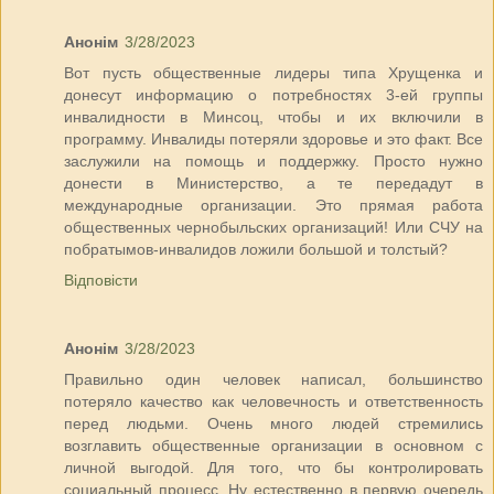
Анонім
3/28/2023
Вот пусть общественные лидеры типа Хрущенка и
донесут информацию о потребностях 3-ей группы
инвалидности в Минсоц, чтобы и их включили в
программу. Инвалиды потеряли здоровье и это факт. Все
заслужили на помощь и поддержку. Просто нужно
донести в Министерство, а те передадут в
международные организации. Это прямая работа
общественных чернобыльских организаций! Или СЧУ на
побратымов-инвалидов ложили большой и толстый?
Відповісти
Анонім
3/28/2023
Правильно один человек написал, большинство
потеряло качество как человечность и ответственность
перед людьми. Очень много людей стремились
возглавить общественные организации в основном с
личной выгодой. Для того, что бы контролировать
социальный процесс. Ну естественно в первую очередь