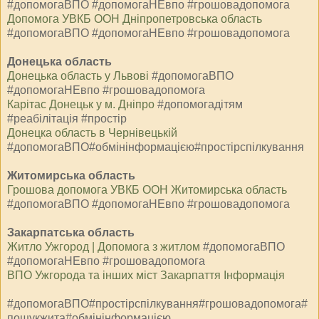
#допомогаВПО #допомогаНЕвпо #грошовадопомога
Допомога УВКБ ООН Дніпропетровська область
#допомогаВПО #допомогаНЕвпо #грошовадопомога
Донецька область
Донецька область у Львові
#допомогаВПО
#допомогаНЕвпо #грошовадопомога
Карітас Донецьк у м. Дніпро
#допомогадітям
#реабілітація #простір
⁨Донецка область в Чернівецькій
#допомогаВПО#обмінінформацією#простірспілкування
Житомирська область
Грошова допомога УВКБ ООН Житомирська область
#допомогаВПО #допомогаНЕвпо #грошовадопомога
Закарпатська область
Житло Ужгород | Допомога з житлом
#допомогаВПО
#допомогаНЕвпо #грошовадопомога
ВПО Ужгорода та інших міст Закарпаття Інформація
#допомогаВПО#простірспілкування#грошовадопомога#
пошукжита#обмінінформацією