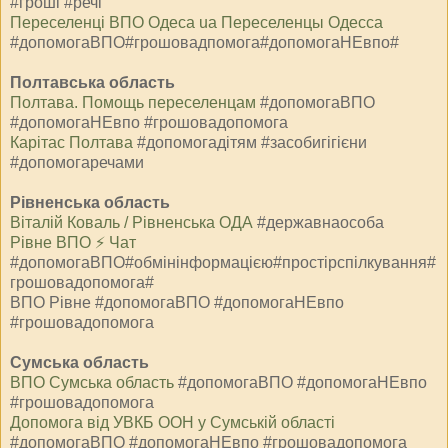
#гроші #речі
Переселенці ВПО Одеса ua Переселенцы Одесса
#допомогаВПО#грошовадпомога#допомогаНЕвпо#
Полтавська область
Полтава. Помощь переселенцам
#допомогаВПО
#допомогаНЕвпо #грошовадопомога
Карітас Полтава
#допомогадітям #засобигігієни
#допомогаречами
Рівненська область
Віталій Коваль / Рівненська ОДА
#державнаособа
Рівне ВПО ⚡️ Чат
#допомогаВПО#обмінінформацією#простірспілкування#
грошовадопомога#
ВПО Рівне #допомогаВПО #допомогаНЕвпо
#грошовадопомога
Сумська область
ВПО Сумська область
#допомогаВПО #допомогаНЕвпо
#грошовадопомога
Допомога від УВКБ ООН у Сумській області
#допомогаВПО #допомогаНЕвпо #грошовадопомога