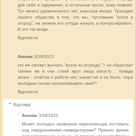
для себя и окружения, а остальные крохи, кому повезёт.
Тут ничего удивительного нет, классика жанра. Трагедия
нашего общества в том, что мы, пустившие "козла в
огород", не можем его оттуда изгнать и контролировать.
И это так везде.
Відповісти
Анонім
3/28/2023
кто же сможет выгнать "козла из огорода" ? он обрастает
такими же и они стаей жрут нашу капусту.... правда
жизни - отчётов о работе нет, значит её и не было. пора
молодым силам организовывать своё!!!
Відповісти
Відповіді
Анонім
3/28/2023
Может молодых правнуков переселенцев поставить
над пердуньчиками-ликвидаторами? Пришло время
диджитализации, а то мы пытаемся наши проблемы