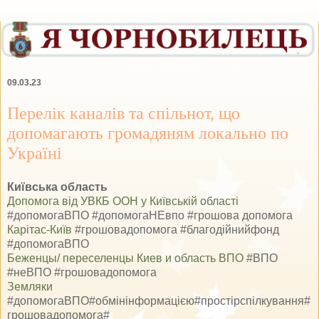
09.03.23
Перелік каналів та спільнот, що
допомагають громадяням локально по
Україні
Київська область
Допомога від УВКБ ООН у Київській області
#допомогаВПО #допомогаНЕвпо #грошова допомога
Карітас-Київ
#грошовадопомога #благодійнийфонд
#допомогаВПО
Беженцы/ переселенцы Киев и область ВПО
#ВПО
#неВПО #грошовадопомога
Земляки
#допомогаВПО#обмінінформацією#простірспілкування#
грошовадопомога#