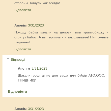
стороны. Кинули как всегда!
Відповісти
Анонім
3/31/2023
Походу бабки кинули на депозит или криптобиржу и
стригут бабос. А вы терпилы - и так схаваете! Ничтожные
людишки!
Відповісти
Відповіді
Анонім
3/31/2023
Шакали,гроші ці не для вас,а для бійців АТО,ООС.
ГНИДНИКИ.
Відповісти
Анонім
3/31/2023