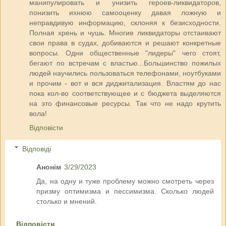
манипулировать и унизить героев-ликвидаторов,
понизить ихнюю самооценку давая ложную и
неправдивую информацию, склоняя к безисходности.
Полная хрень и чушь. Многие ликвидаторы отстаивают
свои права в судах, добиваются и решают конкретные
вопросы. Одни общественные "лидеры" чего стоят,
бегают по встречам с властью...Большинство пожилых
людей научились пользоваться телефонами, ноутбуками
и прочим - вот и вся диджитализация. Властям до нас
пока кол-во соответствующее и с бюджета выделяются
на это финансовые ресурсы. Так что не надо крутить
вола!
Відповісти
Відповіді
Анонім
3/29/2023
Да, на одну и туже проблему можно смотреть через
призму оптимизма и пессимизма. Сколько людей
столько и мнений.
Відповісти