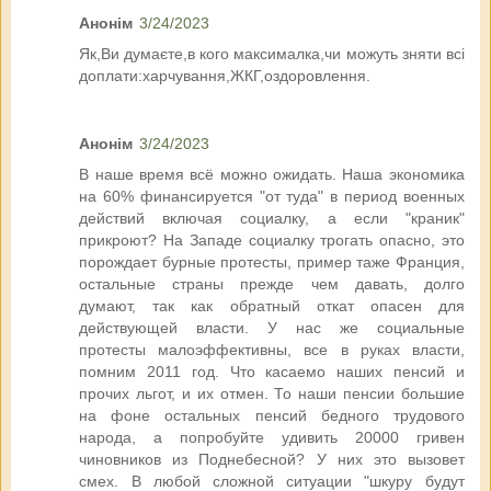
Анонім
3/24/2023
Як,Ви думаєте,в кого максималка,чи можуть зняти всі
доплати:харчування,ЖКГ,оздоровлення.
Анонім
3/24/2023
В наше время всё можно ожидать. Наша экономика
на 60% финансируется "от туда" в период военных
действий включая социалку, а если "краник"
прикроют? На Западе социалку трогать опасно, это
порождает бурные протесты, пример таже Франция,
остальные страны прежде чем давать, долго
думают, так как обратный откат опасен для
действующей власти. У нас же социальные
протесты малоэффективны, все в руках власти,
помним 2011 год. Что касаемо наших пенсий и
прочих льгот, и их отмен. То наши пенсии большие
на фоне остальных пенсий бедного трудового
народа, а попробуйте удивить 20000 гривен
чиновников из Поднебесной? У них это вызовет
смех. В любой сложной ситуации "шкуру будут