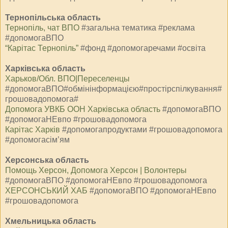
Тернопільська область
Тернопіль, чат ВПО
#загальна тематика #реклама
#допомогаВПО
“Карітас Тернопіль”
#фонд #допомогаречами #освіта
Харківська область
Харьков/Обл. ВПО|Переселенцы
#допомогаВПО#обмінінформацією#простірспілкування#
грошовадопомога#
Допомога УВКБ ООН Харківська область
#допомогаВПО
#допомогаНЕвпо #грошовадопомога
Карітас Харків
#допомогапродуктами #грошовадопомога
#допомогасім’ям
Херсонська область
Помощь Херсон, Допомога Херсон | Волонтеры
#допомогаВПО #допомогаНЕвпо #грошовадопомога
ХЕРСОНСЬКИЙ ХАБ
#допомогаВПО #допомогаНЕвпо
#грошовадопомога
Хмельницька область