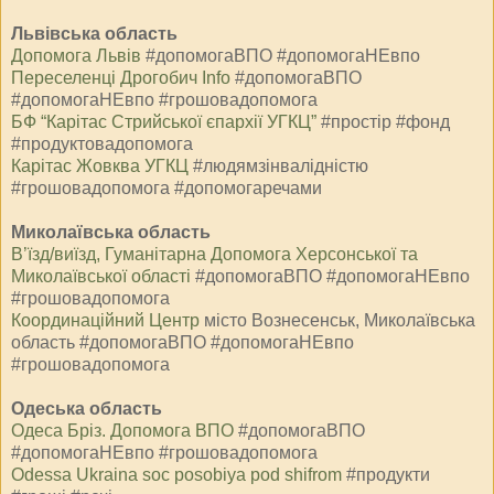
Львівська область
Допомога Львів
#допомогаВПО #допомогаНЕвпо
Переселенці Дрогобич Info
#допомогаВПО
#допомогаНЕвпо #грошовадопомога
БФ “Карітас Стрийської єпархії УГКЦ”
#простір #фонд
#продуктовадопомога
Карітас Жовква УГКЦ
#людямзінвалідністю
#грошовадопомога #допомогаречами
Миколаївська область
В’їзд/виїзд, Гуманітарна Допомога Херсонської та
Миколаївської області
#допомогаВПО #допомогаНЕвпо
#грошовадопомога
Координаційний Центр⁩
місто Вознесенськ, Миколаївська
область #допомогаВПО #допомогаНЕвпо
#грошовадопомога
Одеська область
Одеса Бріз. Допомога ВПО
#допомогаВПО
#допомогаНЕвпо #грошовадопомога
Odessa Ukraina soc posobiya pod shifrom
#продукти