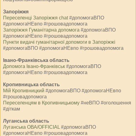
Запоріжжя
Переселенці Запоріжжя chat
#допомогаВПО
#допомогаНЕвпо #грошовадопомога
Запоріжжя Гуманітарна допомога
#допомогаВПО
#допомогаНЕвпо #грошовадопомога
Пункти видачі гуманітарної допомоги в Запоріжжі
#допомогаВПО #допомогаНЕвпо #грошовадопомога
Івано-Франківська область
Допомога Івано-Франківськ
#допомогаВПО
#допомогаНЕвпо #грошовадопомога
Кропивницька область
Мiй Кропивницкий
#допомогаВПО #допомогаНЕвпо
#грошовадопомога
Переселенцям в Кропивницькому
#неВПО #оголошення
#діткам
Луганська область
Луганська ОВА/OFFICIAL
#допомогаВПО
#допомогаНЕвпо #грошовадопомога