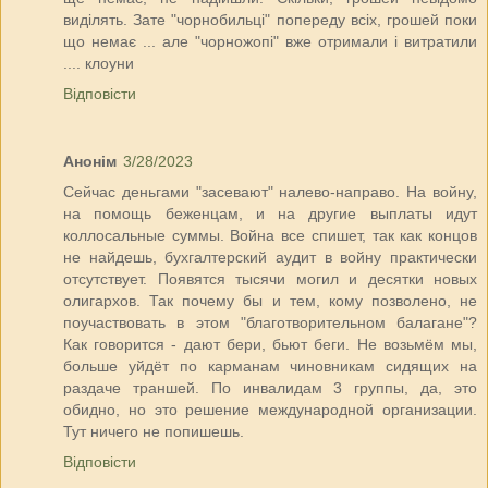
виділять. Зате "чорнобильці" попереду всіх, грошей поки
що немає ... але "чорножопі" вже отримали і витратили
.... клоуни
Відповісти
Анонім
3/28/2023
Сейчас деньгами "засевают" налево-направо. На войну,
на помощь беженцам, и на другие выплаты идут
коллосальные суммы. Война все спишет, так как концов
не найдешь, бухгалтерский аудит в войну практически
отсутствует. Появятся тысячи могил и десятки новых
олигархов. Так почему бы и тем, кому позволено, не
поучаствовать в этом "благотворительном балагане"?
Как говорится - дают бери, бьют беги. Не возьмём мы,
больше уйдёт по карманам чиновникам сидящих на
раздаче траншей. По инвалидам 3 группы, да, это
обидно, но это решение международной организации.
Тут ничего не попишешь.
Відповісти