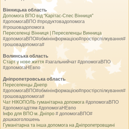
Вінницька область
Допомога ВПО від “Карітас-Спес Вінниця”
#допомогаВПО #продуктовадопомога
#грошовадопомога
Переселенці Вінниця | Переселенцы Винница
#допомогаВПО#обмінінформацією#простірспілкування#
грошовадопомога#
Волинська область
Старт у нове життя
#загальнийчат #допомогаВПО
#допомогаНЕвпо
Дніпропетровська область
Переселенцы Днепр
#допомогаВПО#обмінінформацією#простірспілкування#
грошовадопомога#
Чат НІКОПОЛЬ гуманітарна допомога
#допомогаВПО
#допомогадітям #допомогаНЕвпо
І
нфо для ВПО м. Дніпро
# допомогаВПО#
дошкаоголошень
Гуманітарна та інша допомога на Дніпропетровщині