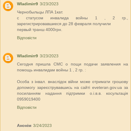
Wladimirr9
3/23/2023
Чернобыльцы ЛПА 1кат.
с статусом инвалида войны 1 , 2 гр.,
зарегистрировавшиеся до 28 февраля получили
первый транш 4000грн.
Відповісти
Wladimirr9
3/23/2023
Сегодня пришла СМС о пощи подачи заявления на
помощь инвалидам войны 1 , 2 гр. :
Особа з інвал. внаслідок війни може отримати грошову
допомогу зареєструвавшись на сайті eveteran.gov.ua за
посиланням надання підтримки о.і.в.в. косультація
0959019400
Відповісти
Анонім
3/24/2023