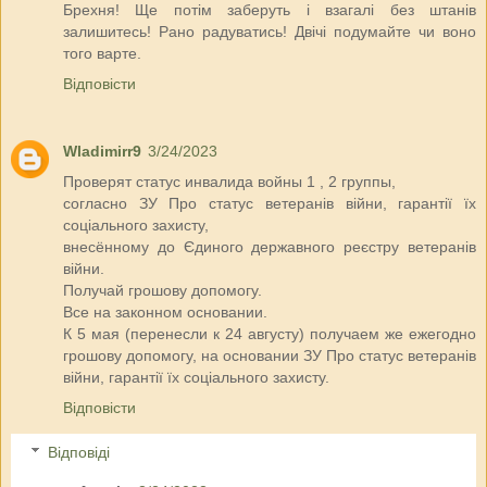
Брехня! Ще потім заберуть і взагалі без штанів
залишитесь! Рано радуватись! Двічі подумайте чи воно
того варте.
Відповісти
Wladimirr9
3/24/2023
Проверят статус инвалида войны 1 , 2 группы,
согласно ЗУ Про статус ветеранів війни, гарантії їх
соціального захисту,
внесённому до Єдиного державного реєстру ветеранів
війни.
Получай грошову допомогу.
Все на законном основании.
К 5 мая (перенесли к 24 августу) получаем же ежегодно
грошову допомогу, на основании ЗУ Про статус ветеранів
війни, гарантії їх соціального захисту.
Відповісти
Відповіді