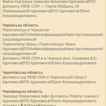
Файно
#загальна тематика #реклама #допомогаВПО
Допомога УВКБ ООН — Героїв Майдану, 28
(Хмельницький)
#допомогаВПО #допомогаНЕвпо
#грошовадопомога
Черкаська область
Переселенцы в Черкассах
#допомогаВПО#обмінінформацією#простірспілкування#
грошовадопомога#
Переселенці Умань | Переселенцы Умань
#допомогаВПО#обмінінформацією#простірспілкування#
грошовадопомога#
Допомога УВКБ ООН в м.Черкаси (вул. Лазарева 6/1)
#допомогаВПО #допомогаНЕвпо #грошовадопомога
Чернігівська область
Допомога від УВКБ ООН в Чернігівській області
#допомогаВПО #допомогаНЕвпо #грошовадопомога
Чернівецька область
Чернівці Оперативна Інфо Допомога. Робота і вакансії
#допомогаВПО #допомогаНЕвпо #грошовадопомога
Допомога🤱🏼Мами🌺Чернівці