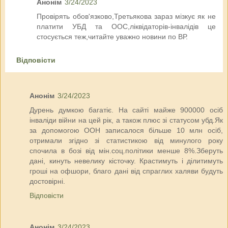
Анонім
3/24/2023
Провірять обов'язково,Третьякова зараз мізкує як не
платити УБД та ООС,ліквідаторів-інвалідів це
стосується теж,читайте уважно новини по ВР.
Відповісти
Анонім
3/24/2023
Дурень думкою багатіє. На сайті майже 900000 осіб
інваліди війни на цей рік, а також плюс зі статусом убд.Як
за допомогою ООН записалося більше 10 млн осіб,
отримали згідно зі статистикою від минулого року
спочила в бозі від мін.соц.політики менше 8%.Зберуть
дані, кинуть невелику кісточку. Крастимуть і ділитимуть
гроші на офшори, благо дані від спраглих халяви будуть
достовірні.
Відповісти
Анонім
3/24/2023