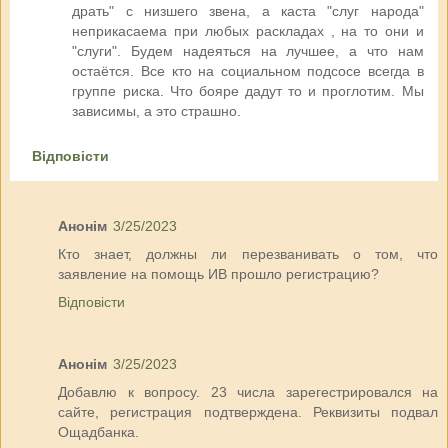
драть" с низшего звена, а каста "слуг народа"
неприкасаема при любых раскладах , на то они и
"слуги". Будем надеяться на лучшее, а что нам
остаётся. Все кто на социальном подсосе всегда в
группе риска. Что бояре дадут то и проглотим. Мы
зависимы, а это страшно.
Відповісти
Анонім
3/25/2023
Кто знает, должны ли перезванивать о том, что
заявление на помощь ИВ прошло регистрацию?
Відповісти
Анонім
3/25/2023
Добавлю к вопросу. 23 числа зарегестрировался на
сайте, регистрация подтверждена. Реквизиты подвал
Ощадбанка.