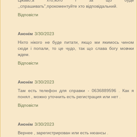
Цікаво,а хто,кого і за що буде
,,спрашивать",прокоментуйте хто відповідальний.
Відповісти
Анонім
3/30/2023
Ніхто нікого не буде питати, якщо ми якимось чином
сюди і попали, то це чудо, так що слава богу мовчки
ждем.
Відповісти
Анонім
3/30/2023
Там есть телефон для справки - 0636889596 . Как я
понял , можно уточнить есть регистрация или нет .
Відповісти
Анонім
3/30/2023
Вернее , зарегистрирован или есть нюансы .