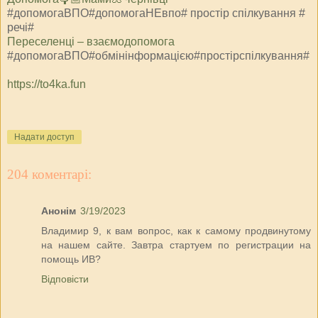
#допомогаВПО#допомогаНЕвпо# простір спілкування #
речі#
⁨Переселенці – взаємодопомога⁩
#допомогаВПО#обмінінформацією#простірспілкування#
https://to4ka.fun
Надати доступ
204 коментарі:
Анонім
3/19/2023
Владимир 9, к вам вопрос, как к самому продвинутому
на нашем сайте. Завтра стартуем по регистрации на
помощь ИВ?
Відповісти