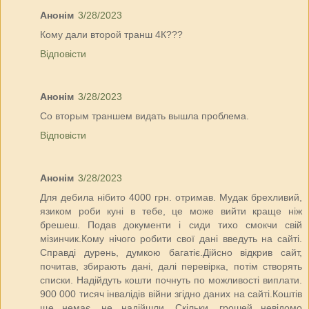
Анонім
3/28/2023
Кому дали второй транш 4К???
Відповісти
Анонім
3/28/2023
Со вторым траншем видать вышла проблема.
Відповісти
Анонім
3/28/2023
Для дебила нібито 4000 грн. отримав. Мудак брехливий,
язиком роби куні в тебе, це може вийти краще ніж
брешеш. Подав документи і сиди тихо смокчи свій
мізинчик.Кому нічого робити свої дані введуть на сайті.
Справді дурень, думкою багатіє.Дійсно відкрив сайт,
почитав, збирають дані, далі перевірка, потім створять
списки. Надійдуть кошти почнуть по можливості виплати.
900 000 тисяч інвалідів війни згідно даних на сайті.Коштів
ще немає, не надійшли. Скільки, грошей невідомо