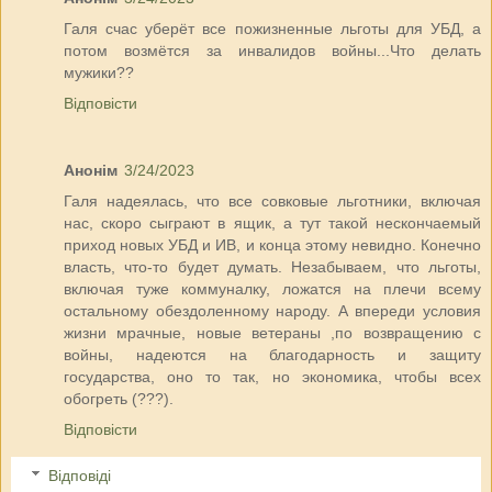
Галя счас уберёт все пожизненные льготы для УБД, а
потом возмётся за инвалидов войны...Что делать
мужики??
Відповісти
Анонім
3/24/2023
Галя надеялась, что все совковые льготники, включая
нас, скоро сыграют в ящик, а тут такой нескончаемый
приход новых УБД и ИВ, и конца этому невидно. Конечно
власть, что-то будет думать. Незабываем, что льготы,
включая туже коммуналку, ложатся на плечи всему
остальному обездоленному народу. А впереди условия
жизни мрачные, новые ветераны ,по возвращению с
войны, надеются на благодарность и защиту
государства, оно то так, но экономика, чтобы всех
обогреть (???).
Відповісти
Відповіді