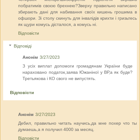
побратимів своєю брехнею?Зверху правильно написано
збирають дані для набивання своїх кишень грошима в
офшори. Зі столу скинуть для інвалідів крихти і гризьтесь
як щури комусь дісталося, а комусь ні.
Відповісти
Відповіді
Анонім
3/27/2023
З усіх виплат допомоги громадянам України буде
нараховано податок,заява Южаніної у ВР,а як буде?
Третьякова і КО свого не випустять.
Відповісти
Анонім
3/27/2023
Дебил, правильно читать научись,да мне похер что ты
думаешь,а я получил 4000 за месяц.
Відповісти