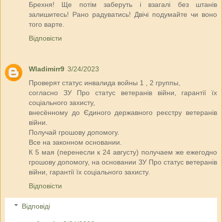
Брехня! Ще потім заберуть і взагалі без штанів
залишитесь! Рано радуватись! Двічі подумайте чи воно
того варте.
Відповісти
Wladimirr9
3/24/2023
Проверят статус инвалида войны 1 , 2 группы,
согласно ЗУ Про статус ветеранів війни, гарантії їх
соціального захисту,
внесённому до Єдиного державного реєстру ветеранів
війни.
Получай грошову допомогу.
Все на законном основании.
К 5 мая (перенесли к 24 августу) получаем же ежегодно
грошову допомогу, на основании ЗУ Про статус ветеранів
війни, гарантії їх соціального захисту.
Відповісти
Відповіді