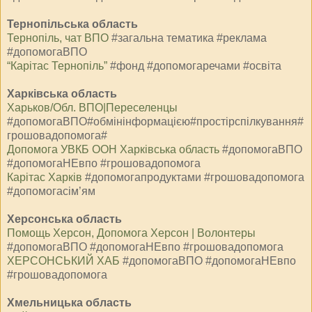
Тернопільська область
Тернопіль, чат ВПО
#загальна тематика #реклама
#допомогаВПО
“Карітас Тернопіль”
#фонд #допомогаречами #освіта
Харківська область
Харьков/Обл. ВПО|Переселенцы
#допомогаВПО#обмінінформацією#простірспілкування#
грошовадопомога#
Допомога УВКБ ООН Харківська область
#допомогаВПО
#допомогаНЕвпо #грошовадопомога
Карітас Харків
#допомогапродуктами #грошовадопомога
#допомогасім’ям
Херсонська область
Помощь Херсон, Допомога Херсон | Волонтеры
#допомогаВПО #допомогаНЕвпо #грошовадопомога
ХЕРСОНСЬКИЙ ХАБ
#допомогаВПО #допомогаНЕвпо
#грошовадопомога
Хмельницька область