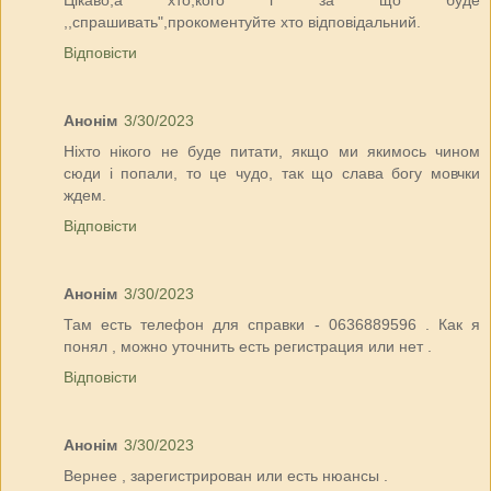
Цікаво,а хто,кого і за що буде
,,спрашивать",прокоментуйте хто відповідальний.
Відповісти
Анонім
3/30/2023
Ніхто нікого не буде питати, якщо ми якимось чином
сюди і попали, то це чудо, так що слава богу мовчки
ждем.
Відповісти
Анонім
3/30/2023
Там есть телефон для справки - 0636889596 . Как я
понял , можно уточнить есть регистрация или нет .
Відповісти
Анонім
3/30/2023
Вернее , зарегистрирован или есть нюансы .