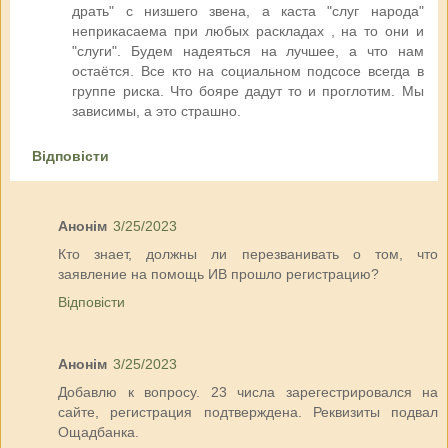
драть" с низшего звена, а каста "слуг народа"
неприкасаема при любых раскладах , на то они и
"слуги". Будем надеяться на лучшее, а что нам
остаётся. Все кто на социальном подсосе всегда в
группе риска. Что бояре дадут то и проглотим. Мы
зависимы, а это страшно.
Відповісти
Анонім
3/25/2023
Кто знает, должны ли перезванивать о том, что
заявление на помощь ИВ прошло регистрацию?
Відповісти
Анонім
3/25/2023
Добавлю к вопросу. 23 числа зарегестрировался на
сайте, регистрация подтверждена. Реквизиты подвал
Ощадбанка.