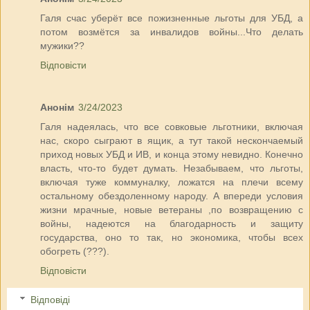
Галя счас уберёт все пожизненные льготы для УБД, а
потом возмётся за инвалидов войны...Что делать
мужики??
Відповісти
Анонім
3/24/2023
Галя надеялась, что все совковые льготники, включая
нас, скоро сыграют в ящик, а тут такой нескончаемый
приход новых УБД и ИВ, и конца этому невидно. Конечно
власть, что-то будет думать. Незабываем, что льготы,
включая туже коммуналку, ложатся на плечи всему
остальному обездоленному народу. А впереди условия
жизни мрачные, новые ветераны ,по возвращению с
войны, надеются на благодарность и защиту
государства, оно то так, но экономика, чтобы всех
обогреть (???).
Відповісти
Відповіді