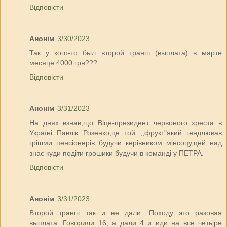
Відповісти
Анонім
3/30/2023
Так у кого-то был второй транш (выплата) в марте
месяце 4000 грн???
Відповісти
Анонім
3/31/2023
На днях взнав,що Віце-президент червоного хреста в
Україні Павлік Розенко,це той ,,фрукт"який гендлював
грішми пенсіонерів будучи керівником мінсоцу,цей над
знає куди подіти грошики будучи в команді у ПЕТРА.
Відповісти
Анонім
3/31/2023
Второй транш так и не дали. Походу это разовая
выплата. Говорили 16, а дали 4 и иди на все четыре