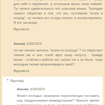
для себя и окружения, а остальные крохи, кому повезёт.
Тут ничего удивительного нет, классика жанра. Трагедия
нашего общества в том, что мы, пустившие "козла в
огород", не можем его оттуда изгнать и контролировать.
И это так везде.
Відповісти
Анонім
3/28/2023
кто же сможет выгнать "козла из огорода" ? он обрастает
такими же и они стаей жрут нашу капусту.... правда
жизни - отчётов о работе нет, значит её и не было. пора
молодым силам организовывать своё!!!
Відповісти
Відповіді
Анонім
3/28/2023
Может молодых правнуков переселенцев поставить
над пердуньчиками-ликвидаторами? Пришло время
диджитализации, а то мы пытаемся наши проблемы