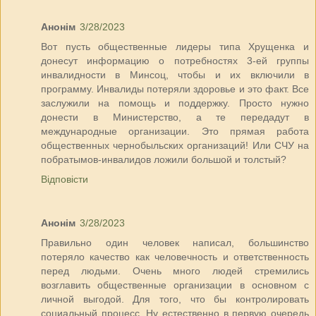
Анонім
3/28/2023
Вот пусть общественные лидеры типа Хрущенка и
донесут информацию о потребностях 3-ей группы
инвалидности в Минсоц, чтобы и их включили в
программу. Инвалиды потеряли здоровье и это факт. Все
заслужили на помощь и поддержку. Просто нужно
донести в Министерство, а те передадут в
международные организации. Это прямая работа
общественных чернобыльских организаций! Или СЧУ на
побратымов-инвалидов ложили большой и толстый?
Відповісти
Анонім
3/28/2023
Правильно один человек написал, большинство
потеряло качество как человечность и ответственность
перед людьми. Очень много людей стремились
возглавить общественные организации в основном с
личной выгодой. Для того, что бы контролировать
социальный процесс. Ну естественно в первую очередь