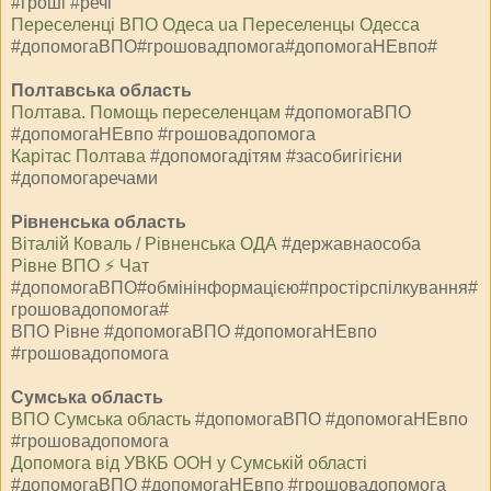
#гроші #речі
Переселенці ВПО Одеса ua Переселенцы Одесса
#допомогаВПО#грошовадпомога#допомогаНЕвпо#
Полтавська область
Полтава. Помощь переселенцам
#допомогаВПО
#допомогаНЕвпо #грошовадопомога
Карітас Полтава
#допомогадітям #засобигігієни
#допомогаречами
Рівненська область
Віталій Коваль / Рівненська ОДА
#державнаособа
Рівне ВПО ⚡️ Чат
#допомогаВПО#обмінінформацією#простірспілкування#
грошовадопомога#
ВПО Рівне #допомогаВПО #допомогаНЕвпо
#грошовадопомога
Сумська область
ВПО Сумська область
#допомогаВПО #допомогаНЕвпо
#грошовадопомога
Допомога від УВКБ ООН у Сумській області
#допомогаВПО #допомогаНЕвпо #грошовадопомога