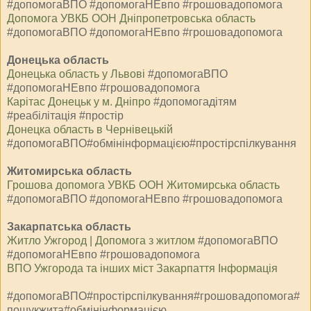
#допомогаВПО #допомогаНЕвпо #грошовадопомога
Допомога УВКБ ООН Дніпропетровська область
#допомогаВПО #допомогаНЕвпо #грошовадопомога
Донецька область
Донецька область у Львові
#допомогаВПО
#допомогаНЕвпо #грошовадопомога
Карітас Донецьк у м. Дніпро
#допомогадітям
#реабілітація #простір
⁨Донецка область в Чернівецькій
#допомогаВПО#обмінінформацією#простірспілкування
Житомирська область
Грошова допомога УВКБ ООН Житомирська область
#допомогаВПО #допомогаНЕвпо #грошовадопомога
Закарпатська область
Житло Ужгород | Допомога з житлом
#допомогаВПО
#допомогаНЕвпо #грошовадопомога
ВПО Ужгорода та інших міст Закарпаття Інформація
#допомогаВПО#простірспілкування#грошовадопомога#
пошукжита#обмінінформацією