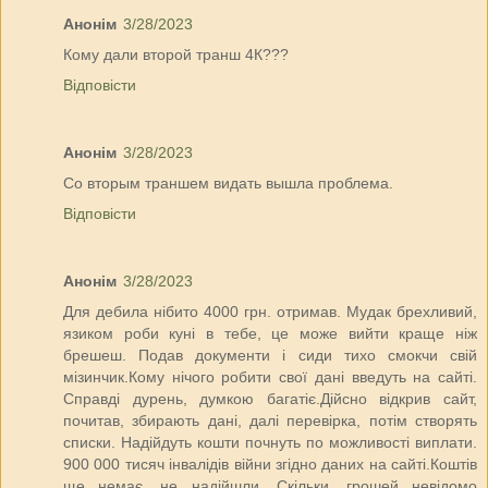
Анонім
3/28/2023
Кому дали второй транш 4К???
Відповісти
Анонім
3/28/2023
Со вторым траншем видать вышла проблема.
Відповісти
Анонім
3/28/2023
Для дебила нібито 4000 грн. отримав. Мудак брехливий,
язиком роби куні в тебе, це може вийти краще ніж
брешеш. Подав документи і сиди тихо смокчи свій
мізинчик.Кому нічого робити свої дані введуть на сайті.
Справді дурень, думкою багатіє.Дійсно відкрив сайт,
почитав, збирають дані, далі перевірка, потім створять
списки. Надійдуть кошти почнуть по можливості виплати.
900 000 тисяч інвалідів війни згідно даних на сайті.Коштів
ще немає, не надійшли. Скільки, грошей невідомо