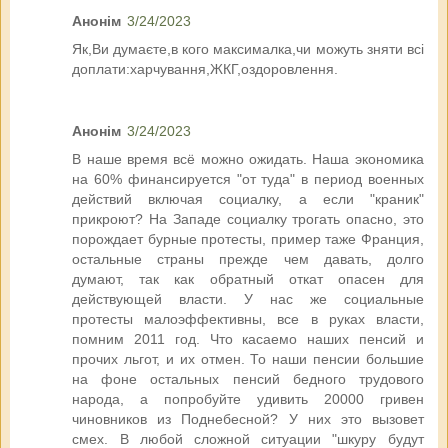
Анонім
3/24/2023
Як,Ви думаєте,в кого максималка,чи можуть зняти всі
доплати:харчування,ЖКГ,оздоровлення.
Анонім
3/24/2023
В наше время всё можно ожидать. Наша экономика
на 60% финансируется "от туда" в период военных
действий включая социалку, а если "краник"
прикроют? На Западе социалку трогать опасно, это
порождает бурные протесты, пример таже Франция,
остальные страны прежде чем давать, долго
думают, так как обратный откат опасен для
действующей власти. У нас же социальные
протесты малоэффективны, все в руках власти,
помним 2011 год. Что касаемо наших пенсий и
прочих льгот, и их отмен. То наши пенсии большие
на фоне остальных пенсий бедного трудового
народа, а попробуйте удивить 20000 гривен
чиновников из Поднебесной? У них это вызовет
смех. В любой сложной ситуации "шкуру будут