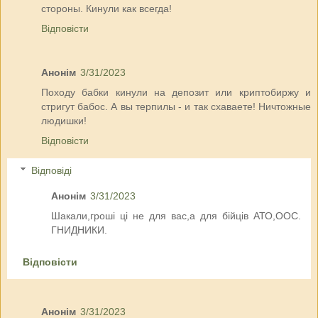
стороны. Кинули как всегда!
Відповісти
Анонім
3/31/2023
Походу бабки кинули на депозит или криптобиржу и
стригут бабос. А вы терпилы - и так схаваете! Ничтожные
людишки!
Відповісти
Відповіді
Анонім
3/31/2023
Шакали,гроші ці не для вас,а для бійців АТО,ООС.
ГНИДНИКИ.
Відповісти
Анонім
3/31/2023