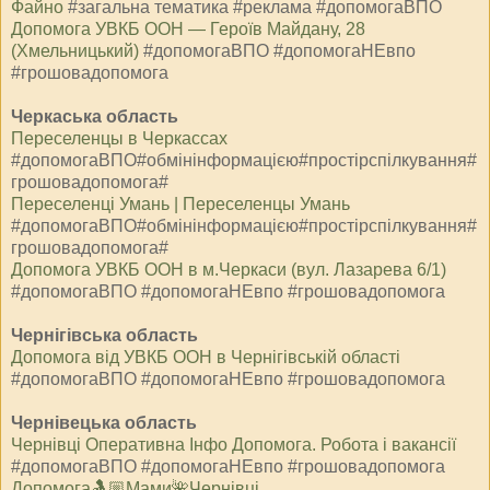
Файно
#загальна тематика #реклама #допомогаВПО
Допомога УВКБ ООН — Героїв Майдану, 28
(Хмельницький)
#допомогаВПО #допомогаНЕвпо
#грошовадопомога
Черкаська область
Переселенцы в Черкассах
#допомогаВПО#обмінінформацією#простірспілкування#
грошовадопомога#
Переселенці Умань | Переселенцы Умань
#допомогаВПО#обмінінформацією#простірспілкування#
грошовадопомога#
Допомога УВКБ ООН в м.Черкаси (вул. Лазарева 6/1)
#допомогаВПО #допомогаНЕвпо #грошовадопомога
Чернігівська область
Допомога від УВКБ ООН в Чернігівській області
#допомогаВПО #допомогаНЕвпо #грошовадопомога
Чернівецька область
Чернівці Оперативна Інфо Допомога. Робота і вакансії
#допомогаВПО #допомогаНЕвпо #грошовадопомога
Допомога🤱🏼Мами🌺Чернівці