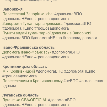
Запоріжжя
Переселенці Запоріжжя chat
#допомогаВПО
#допомогаНЕвпо #грошовадопомога
Запоріжжя Гуманітарна допомога
#допомогаВПО
#допомогаНЕвпо #грошовадопомога
Пункти видачі гуманітарної допомоги в Запоріжжі
#допомогаВПО #допомогаНЕвпо #грошовадопомога
Івано-Франківська область
Допомога Івано-Франківськ
#допомогаВПО
#допомогаНЕвпо #грошовадопомога
Кропивницька область
Мiй Кропивницкий
#допомогаВПО #допомогаНЕвпо
#грошовадопомога
Переселенцям в Кропивницькому
#неВПО #оголошення
#діткам
Луганська область
Луганська ОВА/OFFICIAL
#допомогаВПО
#допомогаНЕвпо #грошовадопомога