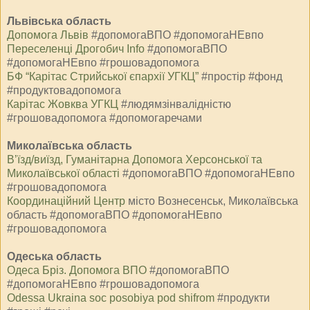
Львівська область
Допомога Львів
#допомогаВПО #допомогаНЕвпо
Переселенці Дрогобич Info
#допомогаВПО
#допомогаНЕвпо #грошовадопомога
БФ “Карітас Стрийської єпархії УГКЦ”
#простір #фонд
#продуктовадопомога
Карітас Жовква УГКЦ
#людямзінвалідністю
#грошовадопомога #допомогаречами
Миколаївська область
В’їзд/виїзд, Гуманітарна Допомога Херсонської та
Миколаївської області
#допомогаВПО #допомогаНЕвпо
#грошовадопомога
Координаційний Центр⁩
місто Вознесенськ, Миколаївська
область #допомогаВПО #допомогаНЕвпо
#грошовадопомога
Одеська область
Одеса Бріз. Допомога ВПО
#допомогаВПО
#допомогаНЕвпо #грошовадопомога
Odessa Ukraina soc posobiya pod shifrom
#продукти