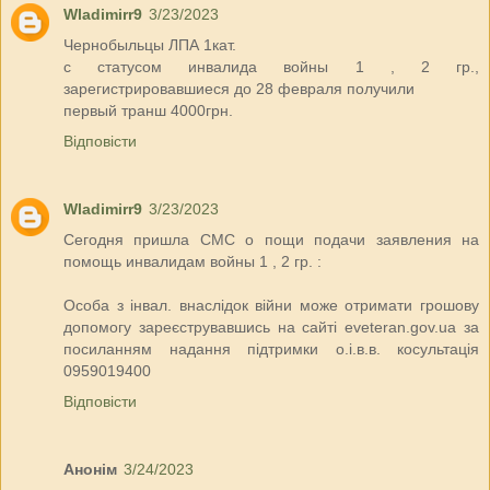
Wladimirr9
3/23/2023
Чернобыльцы ЛПА 1кат.
с статусом инвалида войны 1 , 2 гр.,
зарегистрировавшиеся до 28 февраля получили
первый транш 4000грн.
Відповісти
Wladimirr9
3/23/2023
Сегодня пришла СМС о пощи подачи заявления на
помощь инвалидам войны 1 , 2 гр. :
Особа з інвал. внаслідок війни може отримати грошову
допомогу зареєструвавшись на сайті eveteran.gov.ua за
посиланням надання підтримки о.і.в.в. косультація
0959019400
Відповісти
Анонім
3/24/2023