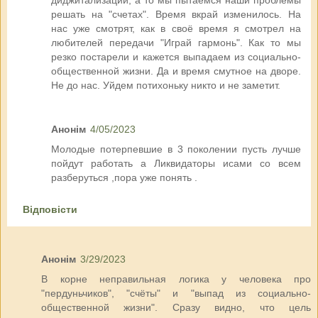
решать на "счетах". Время вкрай изменилось. На
нас уже смотрят, как в своё время я смотрел на
любителей передачи "Играй гармонь". Как то мы
резко постарели и кажется выпадаем из социально-
общественной жизни. Да и время смутное на дворе.
Не до нас. Уйдем потихоньку никто и не заметит.
Анонім
4/05/2023
Молодые потерпевшие в 3 поколении пусть лучше
пойдут работать а Ликвидаторы исами со всем
разберуться ,пора уже понять .
Відповісти
Анонім
3/29/2023
В корне неправильная логика у человека про
"пердуньчиков", "счёты" и "выпад из социально-
общественной жизни". Сразу видно, что цель