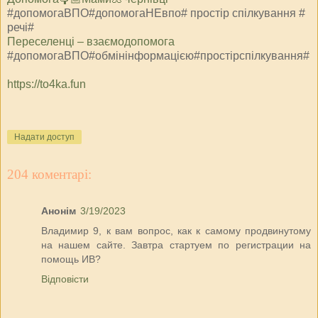
#допомогаВПО#допомогаНЕвпо# простір спілкування #
речі#
⁨Переселенці – взаємодопомога⁩
#допомогаВПО#обмінінформацією#простірспілкування#
https://to4ka.fun
Надати доступ
204 коментарі:
Анонім
3/19/2023
Владимир 9, к вам вопрос, как к самому продвинутому
на нашем сайте. Завтра стартуем по регистрации на
помощь ИВ?
Відповісти