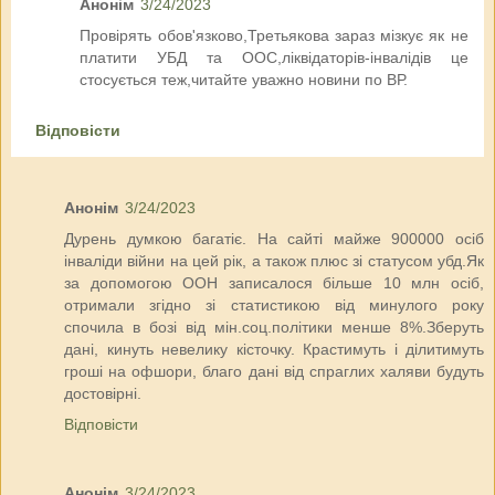
Анонім
3/24/2023
Провірять обов'язково,Третьякова зараз мізкує як не
платити УБД та ООС,ліквідаторів-інвалідів це
стосується теж,читайте уважно новини по ВР.
Відповісти
Анонім
3/24/2023
Дурень думкою багатіє. На сайті майже 900000 осіб
інваліди війни на цей рік, а також плюс зі статусом убд.Як
за допомогою ООН записалося більше 10 млн осіб,
отримали згідно зі статистикою від минулого року
спочила в бозі від мін.соц.політики менше 8%.Зберуть
дані, кинуть невелику кісточку. Крастимуть і ділитимуть
гроші на офшори, благо дані від спраглих халяви будуть
достовірні.
Відповісти
Анонім
3/24/2023