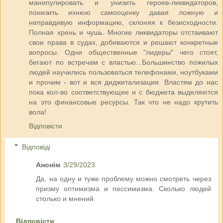
манипулировать и унизить героев-ликвидаторов,
понизить ихнюю самооценку давая ложную и
неправдивую информацию, склоняя к безисходности.
Полная хрень и чушь. Многие ликвидаторы отстаивают
свои права в судах, добиваются и решают конкретные
вопросы. Одни общественные "лидеры" чего стоят,
бегают по встречам с властью...Большинство пожилых
людей научились пользоваться телефонами, ноутбуками
и прочим - вот и вся диджитализация. Властям до нас
пока кол-во соответствующее и с бюджета выделяются
на это финансовые ресурсы. Так что не надо крутить
вола!
Відповісти
Відповіді
Анонім
3/29/2023
Да, на одну и туже проблему можно смотреть через
призму оптимизма и пессимизма. Сколько людей
столько и мнений.
Відповісти