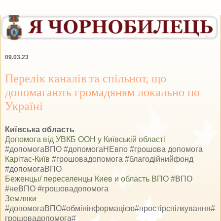
09.03.23
Перелік каналів та спільнот, що
допомагають громадяням локально по
Україні
Київська область
Допомога від УВКБ ООН у Київській області
#допомогаВПО #допомогаНЕвпо #грошова допомога
Карітас-Київ
#грошовадопомога #благодійнийфонд
#допомогаВПО
Беженцы/ переселенцы Киев и область ВПО
#ВПО
#неВПО #грошовадопомога
Земляки
#допомогаВПО#обмінінформацією#простірспілкування#
грошовадопомога#