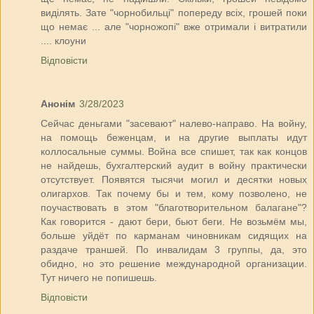
виділять. Зате "чорнобильці" попереду всіх, грошей поки
що немає ... але "чорножопі" вже отримали і витратили
.... клоуни
Відповісти
Анонім
3/28/2023
Сейчас деньгами "засевают" налево-направо. На войну,
на помощь беженцам, и на другие выплаты идут
коллосальные суммы. Война все спишет, так как концов
не найдешь, бухгалтерский аудит в войну практически
отсутствует. Появятся тысячи могил и десятки новых
олигархов. Так почему бы и тем, кому позволено, не
поучаствовать в этом "благотворительном балагане"?
Как говорится - дают бери, бьют беги. Не возьмём мы,
больше уйдёт по карманам чиновникам сидящих на
раздаче траншей. По инвалидам 3 группы, да, это
обидно, но это решение международной организации.
Тут ничего не попишешь.
Відповісти