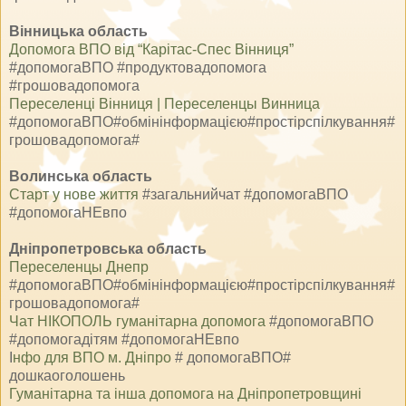
Вінницька область
Допомога ВПО від “Карітас-Спес Вінниця”
#допомогаВПО #продуктовадопомога
#грошовадопомога
Переселенці Вінниця | Переселенцы Винница
#допомогаВПО#обмінінформацією#простірспілкування#
грошовадопомога#
Волинська область
Старт у нове життя
#загальнийчат #допомогаВПО
#допомогаНЕвпо
Дніпропетровська область
Переселенцы Днепр
#допомогаВПО#обмінінформацією#простірспілкування#
грошовадопомога#
Чат НІКОПОЛЬ гуманітарна допомога
#допомогаВПО
#допомогадітям #допомогаНЕвпо
І
нфо для ВПО м. Дніпро
# допомогаВПО#
дошкаоголошень
Гуманітарна та інша допомога на Дніпропетровщині