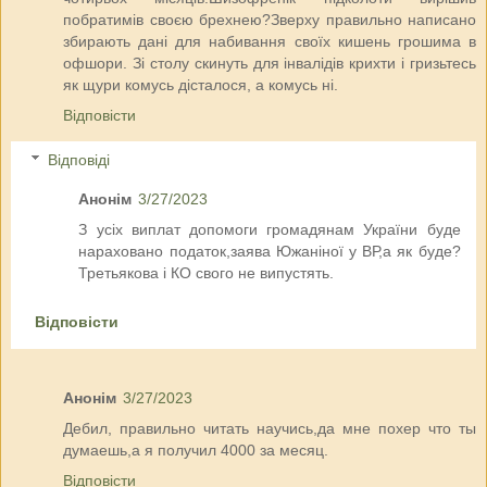
побратимів своєю брехнею?Зверху правильно написано
збирають дані для набивання своїх кишень грошима в
офшори. Зі столу скинуть для інвалідів крихти і гризьтесь
як щури комусь дісталося, а комусь ні.
Відповісти
Відповіді
Анонім
3/27/2023
З усіх виплат допомоги громадянам України буде
нараховано податок,заява Южаніної у ВР,а як буде?
Третьякова і КО свого не випустять.
Відповісти
Анонім
3/27/2023
Дебил, правильно читать научись,да мне похер что ты
думаешь,а я получил 4000 за месяц.
Відповісти