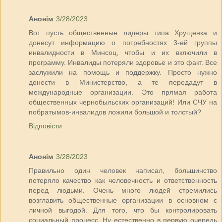
Анонім
3/28/2023
Вот пусть общественные лидеры типа Хрущенка и
донесут информацию о потребностях 3-ей группы
инвалидности в Минсоц, чтобы и их включили в
программу. Инвалиды потеряли здоровье и это факт. Все
заслужили на помощь и поддержку. Просто нужно
донести в Министерство, а те передадут в
международные организации. Это прямая работа
общественных чернобыльских организаций! Или СЧУ на
побратымов-инвалидов ложили большой и толстый?
Відповісти
Анонім
3/28/2023
Правильно один человек написал, большинство
потеряло качество как человечность и ответственность
перед людьми. Очень много людей стремились
возглавить общественные организации в основном с
личной выгодой. Для того, что бы контролировать
социальный процесс. Ну естественно в первую очередь