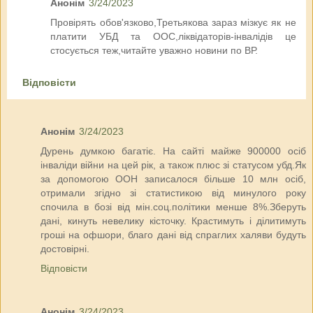
Анонім
3/24/2023
Провірять обов'язково,Третьякова зараз мізкує як не
платити УБД та ООС,ліквідаторів-інвалідів це
стосується теж,читайте уважно новини по ВР.
Відповісти
Анонім
3/24/2023
Дурень думкою багатіє. На сайті майже 900000 осіб
інваліди війни на цей рік, а також плюс зі статусом убд.Як
за допомогою ООН записалося більше 10 млн осіб,
отримали згідно зі статистикою від минулого року
спочила в бозі від мін.соц.політики менше 8%.Зберуть
дані, кинуть невелику кісточку. Крастимуть і ділитимуть
гроші на офшори, благо дані від спраглих халяви будуть
достовірні.
Відповісти
Анонім
3/24/2023