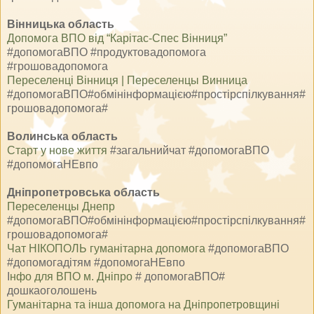
Вінницька область
Допомога ВПО від “Карітас-Спес Вінниця”
#допомогаВПО #продуктовадопомога
#грошовадопомога
Переселенці Вінниця | Переселенцы Винница
#допомогаВПО#обмінінформацією#простірспілкування#
грошовадопомога#
Волинська область
Старт у нове життя
#загальнийчат #допомогаВПО
#допомогаНЕвпо
Дніпропетровська область
Переселенцы Днепр
#допомогаВПО#обмінінформацією#простірспілкування#
грошовадопомога#
Чат НІКОПОЛЬ гуманітарна допомога
#допомогаВПО
#допомогадітям #допомогаНЕвпо
І
нфо для ВПО м. Дніпро
# допомогаВПО#
дошкаоголошень
Гуманітарна та інша допомога на Дніпропетровщині