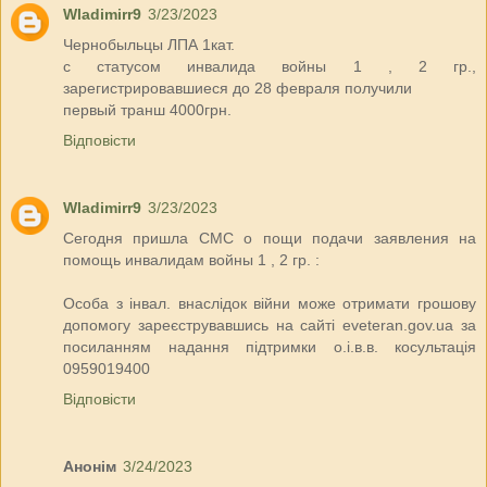
Wladimirr9
3/23/2023
Чернобыльцы ЛПА 1кат.
с статусом инвалида войны 1 , 2 гр.,
зарегистрировавшиеся до 28 февраля получили
первый транш 4000грн.
Відповісти
Wladimirr9
3/23/2023
Сегодня пришла СМС о пощи подачи заявления на
помощь инвалидам войны 1 , 2 гр. :
Особа з інвал. внаслідок війни може отримати грошову
допомогу зареєструвавшись на сайті eveteran.gov.ua за
посиланням надання підтримки о.і.в.в. косультація
0959019400
Відповісти
Анонім
3/24/2023