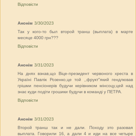
Відповісти
Анонім
3/30/2023
Так у кого-то был второй транш (выплата) в марте
месяце 4000 грн???
Відповісти
Анонім
3/31/2023
На днях взнав,що Віце-президент червоного хреста в
Україні Павлік Розенко,це той ,,фрукт"який гендлював
грішми пенсіонерів будучи керівником мінсоцу,цей над
знає куди подіти грошики будучи в команді у ПЕТРА.
Відповісти
Анонім
3/31/2023
Второй транш так и не дали. Походу это разовая
выплата. Говорили 16, а дали 4 и иди на все четыре