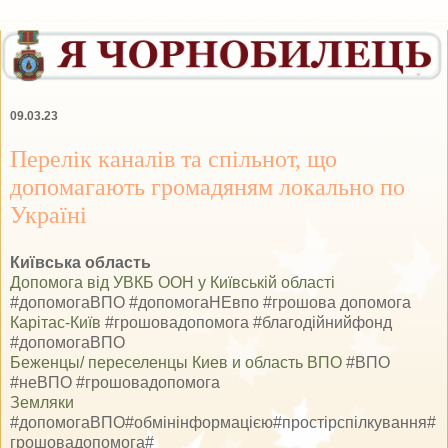
09.03.23
Перелік каналів та спільнот, що
допомагають громадяням локально по
Україні
Київська область
Допомога від УВКБ ООН у Київській області
#допомогаВПО #допомогаНЕвпо #грошова допомога
Карітас-Київ
#грошовадопомога #благодійнийфонд
#допомогаВПО
Беженцы/ переселенцы Киев и область ВПО
#ВПО
#неВПО #грошовадопомога
Земляки
#допомогаВПО#обмінінформацією#простірспілкування#
грошовадопомога#