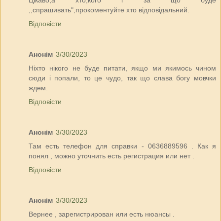
Цікаво,а хто,кого і за що буде
,,спрашивать",прокоментуйте хто відповідальний.
Відповісти
Анонім
3/30/2023
Ніхто нікого не буде питати, якщо ми якимось чином
сюди і попали, то це чудо, так що слава богу мовчки
ждем.
Відповісти
Анонім
3/30/2023
Там есть телефон для справки - 0636889596 . Как я
понял , можно уточнить есть регистрация или нет .
Відповісти
Анонім
3/30/2023
Вернее , зарегистрирован или есть нюансы .