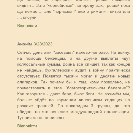
виділять. Зате "чорнобильці" попереду всіх, грошей поки
що немає ... але "чорножопі" вже отримали і витратили
.... клоуни
Відповісти
Анонім
3/28/2023
Сейчас деньгами "засевают" налево-направо. На войну,
на помощь беженцам, и на другие выплаты идут
коллосальные суммы. Война все спишет, так как концов
не найдешь, бухгалтерский аудит в войну практически
отсутствует. Появятся тысячи могил и десятки новых
олигархов. Так почему бы и тем, кому позволено, не
поучаствовать в этом "благотворительном балагане"?
Как говорится - дают бери, бьют беги. Не возьмём мы,
больше уйдёт по карманам чиновникам сидящих на
раздаче траншей. По инвалидам 3 группы, да, это
обидно, но это решение международной организации.
Тут ничего не попишешь.
Відповісти