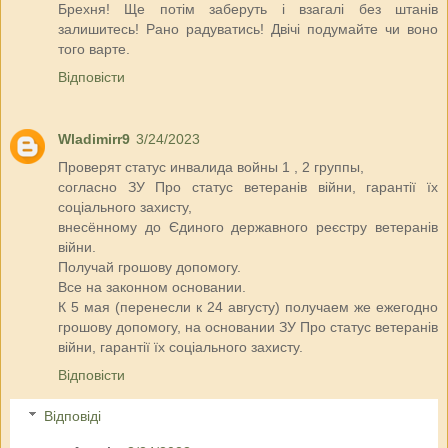
Брехня! Ще потім заберуть і взагалі без штанів
залишитесь! Рано радуватись! Двічі подумайте чи воно
того варте.
Відповісти
Wladimirr9
3/24/2023
Проверят статус инвалида войны 1 , 2 группы,
согласно ЗУ Про статус ветеранів війни, гарантії їх
соціального захисту,
внесённому до Єдиного державного реєстру ветеранів
війни.
Получай грошову допомогу.
Все на законном основании.
К 5 мая (перенесли к 24 августу) получаем же ежегодно
грошову допомогу, на основании ЗУ Про статус ветеранів
війни, гарантії їх соціального захисту.
Відповісти
Відповіді