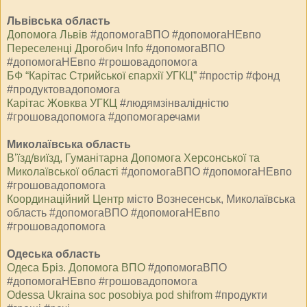
Львівська область
Допомога Львів
#допомогаВПО #допомогаНЕвпо
Переселенці Дрогобич Info
#допомогаВПО
#допомогаНЕвпо #грошовадопомога
БФ “Карітас Стрийської єпархії УГКЦ”
#простір #фонд
#продуктовадопомога
Карітас Жовква УГКЦ
#людямзінвалідністю
#грошовадопомога #допомогаречами
Миколаївська область
В’їзд/виїзд, Гуманітарна Допомога Херсонської та
Миколаївської області
#допомогаВПО #допомогаНЕвпо
#грошовадопомога
Координаційний Центр⁩
місто Вознесенськ, Миколаївська
область #допомогаВПО #допомогаНЕвпо
#грошовадопомога
Одеська область
Одеса Бріз. Допомога ВПО
#допомогаВПО
#допомогаНЕвпо #грошовадопомога
Odessa Ukraina soc posobiya pod shifrom
#продукти