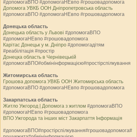
#допомогаВПО #допомогаНЕвпо #грошовадопомога
Допомога УВКБ ООН Дніпропетровська область
#допомогаВПО #допомогаНЕвпо #грошовадопомога
Донецька область
Донецька область у Львові
#допомогаВПО
#допомогаНЕвпо #грошовадопомога
Карітас Донецьк у м. Дніпро
#допомогадітям
#реабілітація #простір
⁨Донецка область в Чернівецькій
#допомогаВПО#обмінінформацією#простірспілкування
Житомирська область
Грошова допомога УВКБ ООН Житомирська область
#допомогаВПО #допомогаНЕвпо #грошовадопомога
Закарпатська область
Житло Ужгород | Допомога з житлом
#допомогаВПО
#допомогаНЕвпо #грошовадопомога
ВПО Ужгорода та інших міст Закарпаття Інформація
#допомогаВПО#простірспілкування#грошовадопомога#
пошукжита#обмінінформацією