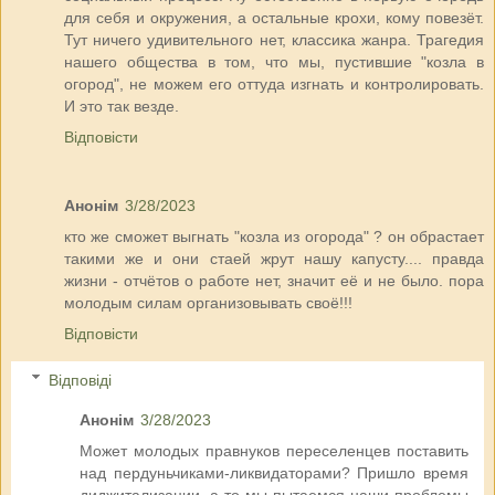
для себя и окружения, а остальные крохи, кому повезёт.
Тут ничего удивительного нет, классика жанра. Трагедия
нашего общества в том, что мы, пустившие "козла в
огород", не можем его оттуда изгнать и контролировать.
И это так везде.
Відповісти
Анонім
3/28/2023
кто же сможет выгнать "козла из огорода" ? он обрастает
такими же и они стаей жрут нашу капусту.... правда
жизни - отчётов о работе нет, значит её и не было. пора
молодым силам организовывать своё!!!
Відповісти
Відповіді
Анонім
3/28/2023
Может молодых правнуков переселенцев поставить
над пердуньчиками-ликвидаторами? Пришло время
диджитализации, а то мы пытаемся наши проблемы