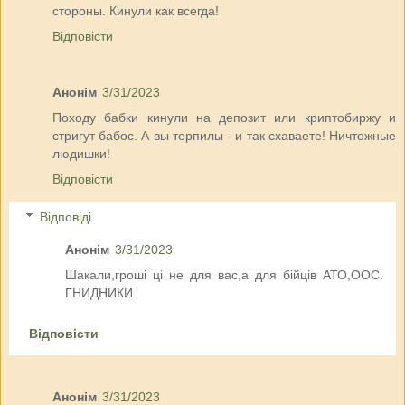
стороны. Кинули как всегда!
Відповісти
Анонім
3/31/2023
Походу бабки кинули на депозит или криптобиржу и
стригут бабос. А вы терпилы - и так схаваете! Ничтожные
людишки!
Відповісти
Відповіді
Анонім
3/31/2023
Шакали,гроші ці не для вас,а для бійців АТО,ООС.
ГНИДНИКИ.
Відповісти
Анонім
3/31/2023