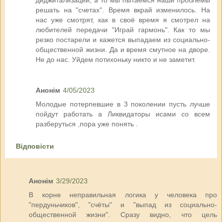
решать на "счетах". Время вкрай изменилось. На
нас уже смотрят, как в своё время я смотрел на
любителей передачи "Играй гармонь". Как то мы
резко постарели и кажется выпадаем из социально-
общественной жизни. Да и время смутное на дворе.
Не до нас. Уйдем потихоньку никто и не заметит.
Анонім
4/05/2023
Молодые потерпевшие в 3 поколении пусть лучше
пойдут работать а Ликвидаторы исами со всем
разберуться ,пора уже понять .
Відповісти
Анонім
3/29/2023
В корне неправильная логика у человека про
"пердуньчиков", "счёты" и "выпад из социально-
общественной жизни". Сразу видно, что цель