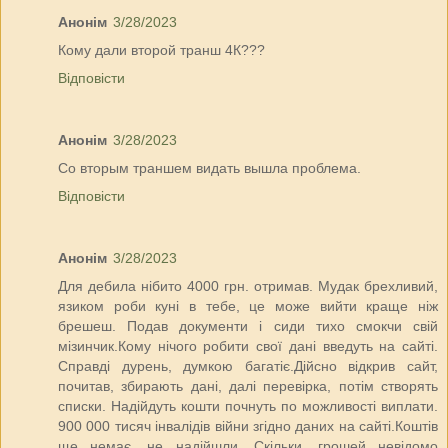
Анонім
3/28/2023
Кому дали второй транш 4К???
Відповісти
Анонім
3/28/2023
Со вторым траншем видать вышла проблема.
Відповісти
Анонім
3/28/2023
Для дебила нібито 4000 грн. отримав. Мудак брехливий,
язиком роби куні в тебе, це може вийти краще ніж
брешеш. Подав документи і сиди тихо смокчи свій
мізинчик.Кому нічого робити свої дані введуть на сайті.
Справді дурень, думкою багатіє.Дійсно відкрив сайт,
почитав, збирають дані, далі перевірка, потім створять
списки. Надійдуть кошти почнуть по можливості виплати.
900 000 тисяч інвалідів війни згідно даних на сайті.Коштів
ще немає, не надійшли. Скільки, грошей невідомо