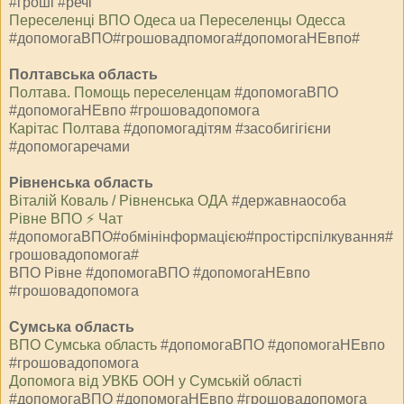
#гроші #речі
Переселенці ВПО Одеса ua Переселенцы Одесса
#допомогаВПО#грошовадпомога#допомогаНЕвпо#
Полтавська область
Полтава. Помощь переселенцам
#допомогаВПО
#допомогаНЕвпо #грошовадопомога
Карітас Полтава
#допомогадітям #засобигігієни
#допомогаречами
Рівненська область
Віталій Коваль / Рівненська ОДА
#державнаособа
Рівне ВПО ⚡️ Чат
#допомогаВПО#обмінінформацією#простірспілкування#
грошовадопомога#
ВПО Рівне #допомогаВПО #допомогаНЕвпо
#грошовадопомога
Сумська область
ВПО Сумська область
#допомогаВПО #допомогаНЕвпо
#грошовадопомога
Допомога від УВКБ ООН у Сумській області
#допомогаВПО #допомогаНЕвпо #грошовадопомога