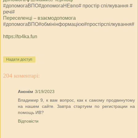
#допомогаВПО#допомогаНЕвпо# простір спілкування #
речі#
⁨Переселенці – взаємодопомога⁩
#допомогаВПО#обмінінформацією#простірспілкування#
https://to4ka.fun
Надати доступ
204 коментарі:
Анонім
3/19/2023
Владимир 9, к вам вопрос, как к самому продвинутому
на нашем сайте. Завтра стартуем по регистрации на
помощь ИВ?
Відповісти