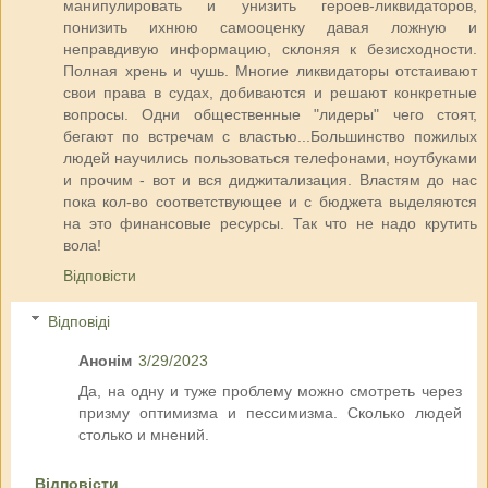
манипулировать и унизить героев-ликвидаторов,
понизить ихнюю самооценку давая ложную и
неправдивую информацию, склоняя к безисходности.
Полная хрень и чушь. Многие ликвидаторы отстаивают
свои права в судах, добиваются и решают конкретные
вопросы. Одни общественные "лидеры" чего стоят,
бегают по встречам с властью...Большинство пожилых
людей научились пользоваться телефонами, ноутбуками
и прочим - вот и вся диджитализация. Властям до нас
пока кол-во соответствующее и с бюджета выделяются
на это финансовые ресурсы. Так что не надо крутить
вола!
Відповісти
Відповіді
Анонім
3/29/2023
Да, на одну и туже проблему можно смотреть через
призму оптимизма и пессимизма. Сколько людей
столько и мнений.
Відповісти