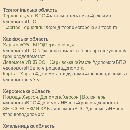
Тернопільська область
Тернопіль, чат ВПО
#загальна тематика #реклама
#допомогаВПО
“Карітас Тернопіль”
#фонд #допомогаречами #освіта
Харківська область
Харьков/Обл. ВПО|Переселенцы
#допомогаВПО#обмінінформацією#простірспілкування#
грошовадопомога#
Допомога УВКБ ООН Харківська область
#допомогаВПО
#допомогаНЕвпо #грошовадопомога
Карітас Харків
#допомогапродуктами #грошовадопомога
#допомогасім’ям
Херсонська область
Помощь Херсон, Допомога Херсон | Волонтеры
#допомогаВПО #допомогаНЕвпо #грошовадопомога
ХЕРСОНСЬКИЙ ХАБ
#допомогаВПО #допомогаНЕвпо
#грошовадопомога
Хмельницька область