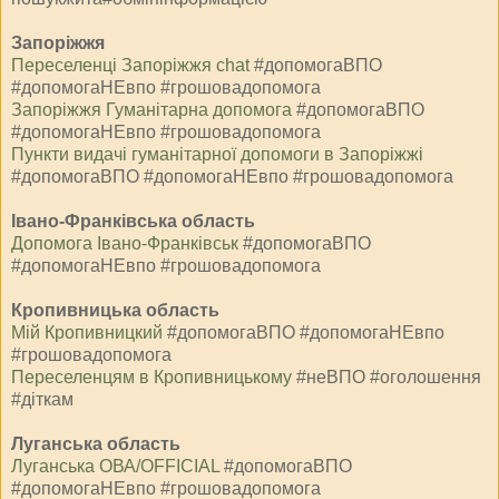
Запоріжжя
Переселенці Запоріжжя chat
#допомогаВПО
#допомогаНЕвпо #грошовадопомога
Запоріжжя Гуманітарна допомога
#допомогаВПО
#допомогаНЕвпо #грошовадопомога
Пункти видачі гуманітарної допомоги в Запоріжжі
#допомогаВПО #допомогаНЕвпо #грошовадопомога
Івано-Франківська область
Допомога Івано-Франківськ
#допомогаВПО
#допомогаНЕвпо #грошовадопомога
Кропивницька область
Мiй Кропивницкий
#допомогаВПО #допомогаНЕвпо
#грошовадопомога
Переселенцям в Кропивницькому
#неВПО #оголошення
#діткам
Луганська область
Луганська ОВА/OFFICIAL
#допомогаВПО
#допомогаНЕвпо #грошовадопомога