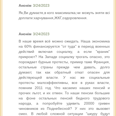
Анонім
3/24/2023
Як,Ви думаєте,в кого максималка,чи можуть зняти всі
доплати:харчування,ЖКГ,оздоровлення.
Анонім
3/24/2023
В наше время всё можно ожидать. Наша экономика
на 60% финансируется "от туда" в период военных
действий включая социалку, а если "краник"
прикроют? На Западе социалку трогать опасно, это
порождает бурные протесты, пример таже Франция,
остальные страны прежде чем давать, долго
думают, так как обратный откат опасен для
действующей власти. У нас же социальные
протесты малоэффективны, все в руках власти,
помним 2011 год. Что касаемо наших пенсий и
прочих льгот, и их отмен. То наши пенсии большие
на фоне остальных пенсий бедного трудового
народа, а попробуйте удивить 20000 гривен
чиновников из Поднебесной? У них это вызовет
смех. В любой сложной ситуации "шкуру будут