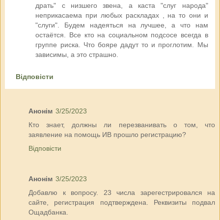
драть" с низшего звена, а каста "слуг народа"
неприкасаема при любых раскладах , на то они и
"слуги". Будем надеяться на лучшее, а что нам
остаётся. Все кто на социальном подсосе всегда в
группе риска. Что бояре дадут то и проглотим. Мы
зависимы, а это страшно.
Відповісти
Анонім
3/25/2023
Кто знает, должны ли перезванивать о том, что
заявление на помощь ИВ прошло регистрацию?
Відповісти
Анонім
3/25/2023
Добавлю к вопросу. 23 числа зарегестрировался на
сайте, регистрация подтверждена. Реквизиты подвал
Ощадбанка.