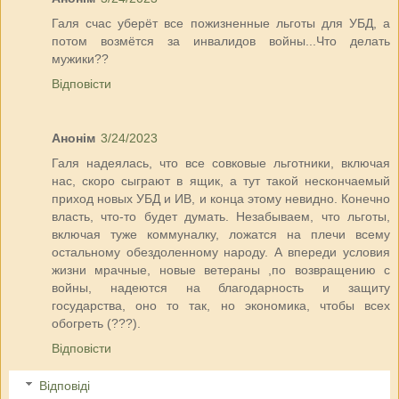
Галя счас уберёт все пожизненные льготы для УБД, а
потом возмётся за инвалидов войны...Что делать
мужики??
Відповісти
Анонім
3/24/2023
Галя надеялась, что все совковые льготники, включая
нас, скоро сыграют в ящик, а тут такой нескончаемый
приход новых УБД и ИВ, и конца этому невидно. Конечно
власть, что-то будет думать. Незабываем, что льготы,
включая туже коммуналку, ложатся на плечи всему
остальному обездоленному народу. А впереди условия
жизни мрачные, новые ветераны ,по возвращению с
войны, надеются на благодарность и защиту
государства, оно то так, но экономика, чтобы всех
обогреть (???).
Відповісти
Відповіді