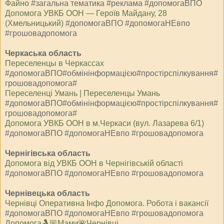
Файно
#загальна тематика #реклама #допомогаВПО
Допомога УВКБ ООН — Героїв Майдану, 28
(Хмельницький)
#допомогаВПО #допомогаНЕвпо
#грошовадопомога
Черкаська область
Переселенцы в Черкассах
#допомогаВПО#обмінінформацією#простірспілкування#
грошовадопомога#
Переселенці Умань | Переселенцы Умань
#допомогаВПО#обмінінформацією#простірспілкування#
грошовадопомога#
Допомога УВКБ ООН в м.Черкаси (вул. Лазарева 6/1)
#допомогаВПО #допомогаНЕвпо #грошовадопомога
Чернігівська область
Допомога від УВКБ ООН в Чернігівській області
#допомогаВПО #допомогаНЕвпо #грошовадопомога
Чернівецька область
Чернівці Оперативна Інфо Допомога. Робота і вакансії
#допомогаВПО #допомогаНЕвпо #грошовадопомога
Допомога🤱🏼Мами🌺Чернівці