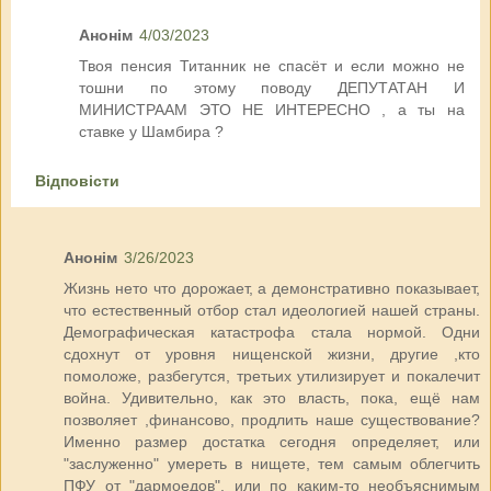
Анонім
4/03/2023
Твоя пенсия Титанник не спасёт и если можно не
тошни по этому поводу ДЕПУТАТАН И
МИНИСТРААМ ЭТО НЕ ИНТЕРЕСНО , а ты на
ставке у Шамбира ?
Відповісти
Анонім
3/26/2023
Жизнь нето что дорожает, а демонстративно показывает,
что естественный отбор стал идеологией нашей страны.
Демографическая катастрофа стала нормой. Одни
сдохнут от уровня нищенской жизни, другие ,кто
помоложе, разбегутся, третьих утилизирует и покалечит
война. Удивительно, как это власть, пока, ещё нам
позволяет ,финансово, продлить наше существование?
Именно размер достатка сегодня определяет, или
"заслуженно" умереть в нищете, тем самым облегчить
ПФУ от "дармоедов", или по каким-то необъяснимым