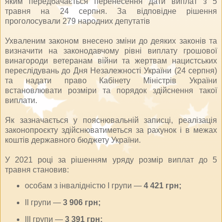
яким передбачається перенесення дати виплат з 5
травня на 24 серпня. За відповідне рішення
проголосували 279 народних депутатів
Ухваленим законом внесено зміни до деяких законів та
визначити на законодавчому рівні виплату грошової
винагороди ветеранам війни та жертвам нацистських
переслідувань до Дня Незалежності України (24 серпня)
та надати право Кабінету Міністрів України
встановлювати розміри та порядок здійснення такої
виплати.
Як зазначається у пояснювальній записці, реалізація
законопроєкту здійснюватиметься за рахунок і в межах
коштів державного бюджету України.
У 2021 році за рішенням уряду розмір виплат до 5
травня становив:
особам з інвалідністю I групи —
4 421 грн;
II групи —
3 906 грн;
III групи —
3 391 грн;