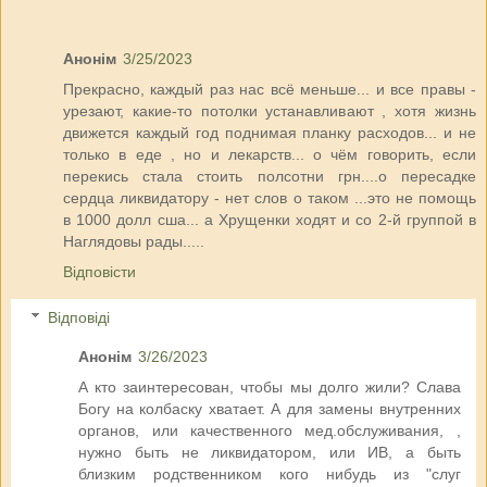
Анонім
3/25/2023
Прекрасно, каждый раз нас всё меньше... и все правы -
урезают, какие-то потолки устанавливают , хотя жизнь
движется каждый год поднимая планку расходов... и не
только в еде , но и лекарств... о чём говорить, если
перекись стала стоить полсотни грн....о пересадке
сердца ликвидатору - нет слов о таком ...это не помощь
в 1000 долл сша... а Хрущенки ходят и со 2-й группой в
Наглядовы рады.....
Відповісти
Відповіді
Анонім
3/26/2023
А кто заинтересован, чтобы мы долго жили? Слава
Богу на колбаску хватает. А для замены внутренних
органов, или качественного мед.обслуживания, ,
нужно быть не ликвидатором, или ИВ, а быть
близким родственником кого нибудь из "слуг