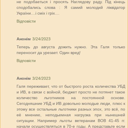
не подобаеться і просять Наглядову раду. Під кінець
сподобались слова : Я самий молодий ліквідатор
України....і сміх і гріх....
Відповісти
Анонім
3/24/2023
Теперь до августа дожить нужно. Эта Галя только
переносит да урезает. Один вред!
Відповісти
Анонім
3/24/2023
Галя переживает, что от быстрого роста количества УБД
и ИВ, в связи с войной, бюджет просто не потянет такое
количество льготников на постоянной основе.
Сегодняшние УБД и ИВ довольно молодые люди, плюс к
этому все остальные льготники разных эпох, это всё, по
её мнению, неподьемная нагрузка при нынешней
ситуации. Например льготы ветеранам ВОВ 41-45 гг.
начали осуществляться в 70-е годы. А представьте если