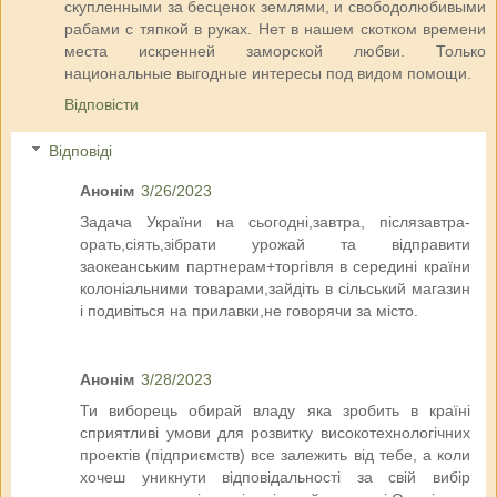
скупленными за бесценок землями, и свободолюбивыми
рабами с тяпкой в руках. Нет в нашем скотком времени
места искренней заморской любви. Только
национальные выгодные интересы под видом помощи.
Відповісти
Відповіді
Анонім
3/26/2023
Задача України на сьогодні,завтра, післязавтра-
орать,сіять,зібрати урожай та відправити
заокеанським партнерам+торгівля в середині країни
колоніальними товарами,зайдіть в сільський магазин
і подивіться на прилавки,не говорячи за місто.
Анонім
3/28/2023
Ти виборець обирай владу яка зробить в країні
сприятливі умови для розвитку високотехнологічних
проектів (підприємств) все залежить від тебе, а коли
хочеш уникнути відповідальності за свій вибір