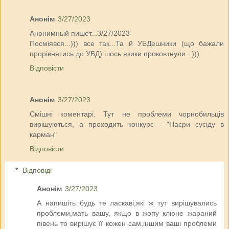
Анонім
3/27/2023
Анонимный пишет...3/27/2023
Посміявся...))) все так...Та й УБДешники (що бажали
прорівнятись до УБД) шось язики проковтнули...)))
Відповісти
Анонім
3/27/2023
Смішні коментарі. Тут не проблеми чорнобильців
вирішуються, а проходить конкурс - "Насри сусіду в
карман"
Відповісти
Відповіді
Анонім
3/27/2023
А напишіть будь те ласкаві,які ж тут вирішувались
проблеми,мать вашу, якщо в жопу клюне жараний
півень то вирішує її кожен сам,іншим ваші проблеми