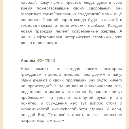
народа". Кому нужны простые люди, даже в свое
время пожертвовавшие своим здоровьем? Как
говориться таких "оловянных солдатиков" мамы ещё
нарожают. Простой народ всегда будет затычкой в
технологических и политических ошибках. Каждая
новая трагедия лелеет современные жертвы. А
наша ,нафталиновая историческая страничка, уже
давно перевёрнута.
Анонім
3/26/2023
Надо помнить, что сегодня нашим некоторым
гражданам, намного тяжелее, чем другим в тылу.
Одни думают о своих проблемах, как будто ничего
не происходит? У одних война аннулировала все,
под корень, и им жить не хочется. Да, многие живут
проблемами на уровне вытянутой руки, и это
понятно, и осуждения нет. Тут вопрос стоит о
экономической жизнеспособности страны. И если,
не дай Бог, "Титаник" потонет, то все остальное
накроет медным тазом.