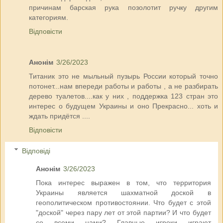
причинам барская рука позолотит ручку другим
категориям.
Відповісти
Анонім
3/26/2023
Титаник это не мыльный пузырь России который точно
потонет...нам впереди работы и работы , а не разбирать
дерево туалетов....как у них , поддержка 123 стран это
интерес о будущем Украины и оно Прекрасно... хоть и
ждать придётся ....
Відповісти
Відповіді
Анонім
3/26/2023
Пока интерес выражен в том, что территория
Украины является шахматной доской в
геополитическом противостоянии. Что будет с этой
"доской" через пару лет от этой партии? И что будет
со всеми нами? Главные игроки играют