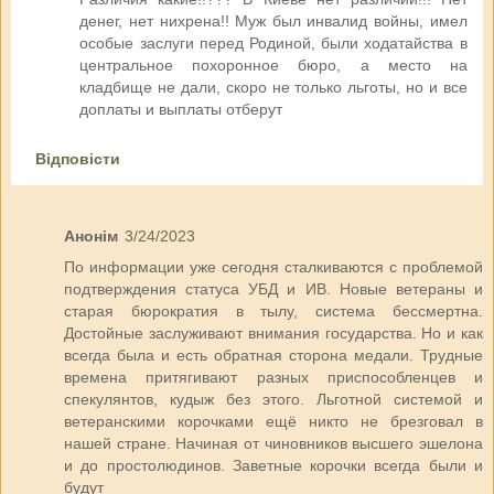
денег, нет нихрена!! Муж был инвалид войны, имел
особые заслуги перед Родиной, были ходатайства в
центральное похоронное бюро, а место на
кладбище не дали, скоро не только льготы, но и все
доплаты и выплаты отберут
Відповісти
Анонім
3/24/2023
По информации уже сегодня сталкиваются с проблемой
подтверждения статуса УБД и ИВ. Новые ветераны и
старая бюрократия в тылу, система бессмертна.
Достойные заслуживают внимания государства. Но и как
всегда была и есть обратная сторона медали. Трудные
времена притягивают разных приспособленцев и
спекулянтов, кудыж без этого. Льготной системой и
ветеранскими корочками ещё никто не брезговал в
нашей стране. Начиная от чиновников высшего эшелона
и до простолюдинов. Заветные корочки всегда были и
будут