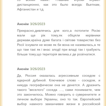
дистанционно, как это было всегда: Вьетнам,
Афганистан и т.д.
Анонім
3/26/2023
Прекрасно,дивлячись для кого,а потопити Росію
мали ще рік тому,як обіцяли керівники
держави,країна дуже багата і світове товариство без
Росії існувати не може як би вона не називалась,а те
що там такі як і внас злодії при владі так і грабують
більше тому,що територія велика,є де розігнатися.
Анонім
3/26/2023
Да, Россия оказалась агрессивным соседом с
ядерной дубиной. Ключевое слово - соседом, и
никуда географически она не денется. А дразнить
такого "веселого" соседа ...., сами понимаете, чем
это закончилось. Можно говорить о суверенитете и
личном выборе Украины, оно то так. Европейский
выбор намного заманчивее жизни в российской