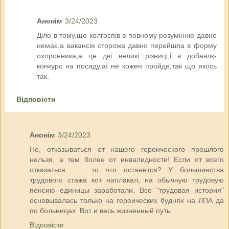
Анонім
3/24/2023
Діло в тому,що колгоспів в повному розумінню давно
немає,а вакансія сторожа давно перейшла в форму
охоронника,а це дві великі різниці,і в добавлк-
конкурс на посаду,аї не кожен пройде,так що якось
так.
Відповісти
Анонім
3/24/2023
Не, отказываться от нашего героического прошлого
нельзя, а тем более от инвалидности! Если от всего
отказаться ....., то что останется? У большинства
трудового стажа кот наплакал, на обычную трудовую
пенсию единицы заработали. Все "трудовая история"
основывалась только на героических буднях на ЛПА да
по больницах. Вот и весь жизненный путь.
Відповісти