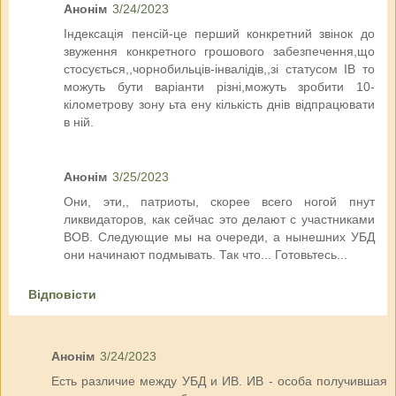
Анонім
3/24/2023
Індексація пенсій-це перший конкретний звінок до
звуження конкретного грошового забезпечення,що
стосується,,чорнобильців-інвалідів,,зі статусом ІВ то
можуть бути варіанти різні,можуть зробити 10-
кілометрову зону ьта ену кількість днів відпрацювати
в ній.
Анонім
3/25/2023
Они, эти,, патриоты, скорее всего ногой пнут
ликвидаторов, как сейчас это делают с участниками
ВОВ. Следующие мы на очереди, а нынешних УБД
они начинают подмывать. Так что... Готовьтесь...
Відповісти
Анонім
3/24/2023
Есть различие между УБД и ИВ. ИВ - особа получившая