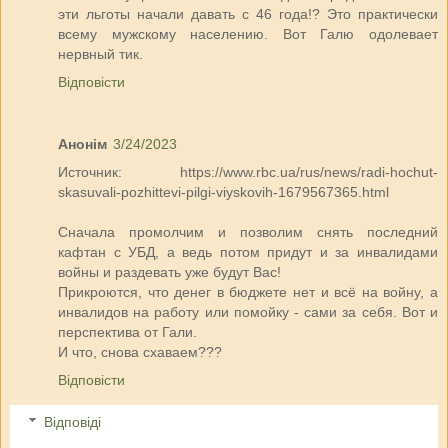
эти льготы начали давать с 46 года!? Это практически
всему мужскому населению. Вот Галю одолевает
нервный тик.
Відповісти
Анонім
3/24/2023
Источник: https://www.rbc.ua/rus/news/radi-hochut-
skasuvali-pozhittevi-pilgi-viyskovih-1679567365.html
Сначала промолчим и позволим снять последний
кафтан с УБД, а ведь потом придут и за инвалидами
войны и раздевать уже будут Вас!
Прикроются, что денег в бюджете нет и всё на войну, а
инвалидов на работу или помойку - сами за себя. Вот и
перспектива от Гали.
И что, снова схаваем???
Відповісти
Відповіді