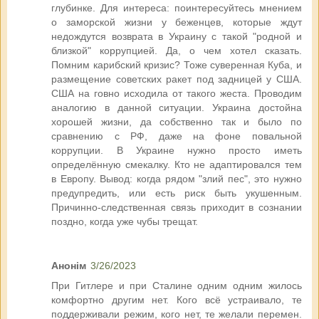
глубинке. Для интереса: поинтересуйтесь мнением
о заморской жизни у беженцев, которые ждут
недождутся возврата в Украину с такой "родной и
близкой" коррупцией. Да, о чем хотел сказать.
Помним карибский кризис? Тоже суверенная Куба, и
размещение советских ракет под задницей у США.
США на говно исходила от такого жеста. Проводим
аналогию в данной ситуации. Украина достойна
хорошей жизни, да собственно так и было по
сравнению с РФ, даже на фоне повальной
коррупции. В Украине нужно просто иметь
определённую смекалку. Кто не адаптировался тем
в Европу. Вывод: когда рядом "злий пес", это нужно
предупредить, или есть риск быть укушенным.
Причинно-следственная связь приходит в сознании
поздно, когда уже чубы трещат.
Анонім
3/26/2023
При Гитлере и при Сталине одним одним жилось
комфортно другим нет. Кого всё устраивало, те
поддерживали режим, кого нет, те желали перемен.