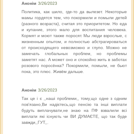
Анонім
3/26/2023
Политика, как шило, где-то да вылезет. Некоторые
мамы гордятся тем, что покормили и помыли детей
(разного возраста), считая это приоритетом. Но еда
и купание, этого мало для воспитания человека.
Кормят и моют также поросят. Мы люди взрослые, с
жизненным опытом, и полностью абстрагироваться
от происходящего невозможно и глупо. Можно не
замечать глобальных проблем, но проблемы
заметят нас. А может оно и спокойно жить в заботах
розового поросёнка? Покормили, помыли, не бьют
пока, это плюс. Живём дальше.
Анонім
3/26/2023
Так це і є ,,наші проблеми,, тому,що одне з одним
пов'язано,Ви надієтесь,що пенсію та інші виплати
будуть виплачувати,не знаю на ПФ взвалили всі
виплати які існують чи ВИ ДУМАЄТЕ, що так буде
завжди,,ГУТ,,.