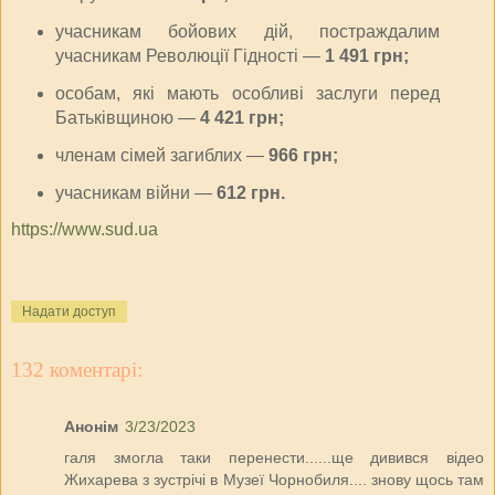
учасникам бойових дій, постраждалим
учасникам Революції Гідності —
1 491 грн;
особам, які мають особливі заслуги перед
Батьківщиною —
4 421 грн;
членам сімей загиблих —
966 грн;
учасникам війни —
612 грн.
https://www.sud.ua
Надати доступ
132 коментарі:
Анонім
3/23/2023
галя змогла таки перенести......ще дивився відео
Жихарева з зустрічі в Музеї Чорнобиля.... знову щось там