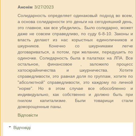
Анонім
3/27/2023
Солидарность определяет одинаковый подход во всем,
а основа солидарности это деньги на сегодняшний день,
это главное, как все убедились.. Было солидарно, может
даже не совсем справедливо, по суду 6-8-10. Законы и
власть делают из нас корыстных единоличников и
шкурников. Конечно со шкурниками легче
договариваться, а потом, при желании, передушить по
одиночке. Солидарность была в палатках на ЛПА. Все
остальное, финансовое , заложило процесс
хатоскрайничества и шкурничества. Хотите
справедливости, это равная доля по группам, хотите по
"абсолютной" справедливости, это каждому по личной
"норке". Но в этом случае все обособленно и
индивидуально, как собственно и должно быть при
гнилом капитализме. Были товарищи стали
доморощенные паны.
Відповісти
Відповіді