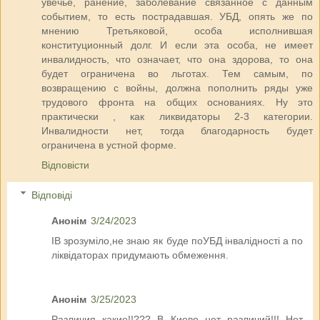
увечье, ранение, заболевание связанное с данным
событием, то есть пострадавшая. УБД, опять же по
мнению Третьяковой, особа исполнившая
конституционный долг. И если эта особа, не имеет
инвалидность, что означает, что она здорова, то она
будет ограничена во льготах. Тем самым, по
возвращению с войны, должна пополнить ряды уже
трудового фронта на общих основаниях. Ну это
практически , как ликвидаторы 2-3 категории.
Инвалидности нет, тогда благодарность будет
ограничена в устной форме.
Відповісти
Відповіді
Анонім
3/24/2023
ІВ зрозуміло,не знаю як буде поУБД інвалідності а по
ліквідаторах придумають обмеження.
Анонім
3/25/2023
Различия какие!!??? В Киеве нет различий!!! Нет