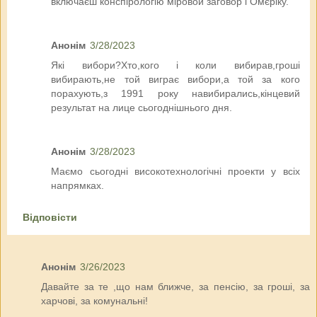
включаєш конспірологію міровой заговор і Омєріку.
Анонім
3/28/2023
Які вибори?Хто,кого і коли вибирав,гроші
вибирають,не той виграє вибори,а той за кого
порахують,з 1991 року навибирались,кінцевий
результат на лице сьогоднішнього дня.
Анонім
3/28/2023
Маємо сьогодні високотехнологічні проекти у всіх
напрямках.
Відповісти
Анонім
3/26/2023
Давайте за те ,що нам ближче, за пенсію, за гроші, за
харчові, за комунальні!