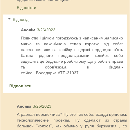
Відповісти
Відповіді
Анонім
3/26/2023
Повністю і цілком погоджуюсь з написаним,написано
мягко та лаконічно,а тепер коротко від себе:
населення яке за копійку в церкві пердне,за п'ять
батька рідного продасть,заміни копійок себе
задушить це бидло,не рраби,тому що у рабів є права
та обов'язки,а в бидла,-
стійло...Володарка.АТП-31037.
Відповісти
Анонім
3/26/2023
Аграрная перспектива? Ну это так себе, всегда ценились
технологические проекты. Ну сделают из страны
большой "колхоз", как обычно у руля буржуазия , со