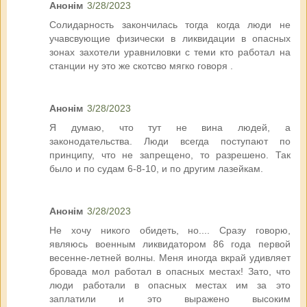
Анонім
3/28/2023
Солидарность закончилась тогда когда люди не
учавсвующие физически в ликвидации в опасных
зонах захотели уравниловки с теми кто работал на
станции ну это же скотсво мягко говоря .
Анонім
3/28/2023
Я думаю, что тут не вина людей, а
законодательства. Люди всегда поступают по
принципу, что не запрещено, то разрешено. Так
было и по судам 6-8-10, и по другим лазейкам.
Анонім
3/28/2023
Не хочу никого обидеть, но.... Сразу говорю,
являюсь военным ликвидатором 86 года первой
весенне-летней волны. Меня иногда вкрай удивляет
бровада мол работал в опасных местах! Зато, что
люди работали в опасных местах им за это
заплатили и это выражено высоким