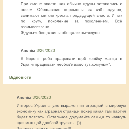
При смене власти, как обычно ждуны оставались с
носом. Обещавшие перемены, за счёт ждунов,
занимают мягкие кресла предыдущей власти. И так
по кругу, поколение за поколением. Всё
взаимосвязано.
Ждуны+обещалкины,обещалкины+ждуны.
Анонім
3/26/2023
В Европі треба працювати щоб копійку мати,а в
Україні працювати необов'язково,тут,,комунізм".
Відповісти
Анонім
3/26/2023
Интерес Украины уже выражен интеграцией в мировую
экономику как аграрная страна,и похер какая там партия
будет плясать...Остальное додумайте сами,а то начнуть
щаз мышцой дряблой трусить...)))
Здоровья всем настоящим!!!