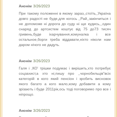
Анонім
3/26/2023
При такому положенні в якому зараз,,стоїть,,Україна
довго радості не буде,для когось ,,Рай,,закінчиться і
не допоможе ні дорога до суду ні ще кудись,,,один
снаряд до артсистем коштує від 75 до73 тисяч
гривень,буде іхарчування,комуналка і все
остальное,борги треба віддавати,ніхто ніколи нам
даром нічого не дадуть.
Анонім
3/26/2023
Галя і ,КО' трішки подумає і вирішить,хто потребує
соцзахист,а хто ні,пишу про ,,чорнобильців"всіх
категорій в кого який пенсіон і зробить висновок
якого багато а кого мало,кому добавити а кому
зрізають і буде 2011рік,ось тоді поговоримо про все і
ніпрощо.
Анонім
3/26/2023