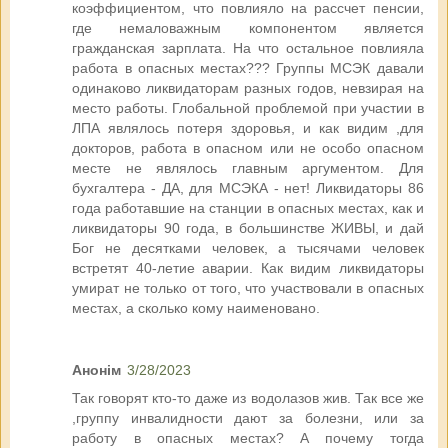
коэффициентом, что повлияло на рассчет пенсии,
где немаловажным компонентом является
гражданская зарплата. На что остальное повлияла
работа в опасных местах??? Группы МСЭК давали
одинаково ликвидаторам разных годов, невзирая на
место работы. Глобальной проблемой при участии в
ЛПА являлось потеря здоровья, и как видим ,для
докторов, работа в опасном или не особо опасном
месте не являлось главным аргументом. Для
бухгалтера - ДА, для МСЭКА - нет! Ликвидаторы 86
года работавшие на станции в опасных местах, как и
ликвидаторы 90 года, в большинстве ЖИВЫ, и дай
Бог не десятками человек, а тысячами человек
встретят 40-летие аварии. Как видим ликвидаторы
умират не только от того, что участвовали в опасных
местах, а сколько кому наименовано.
Анонім
3/28/2023
Так говорят кто-то даже из водолазов жив. Так все же
,группу инвалидности дают за болезни, или за
работу в опасных местах? А почему тогда