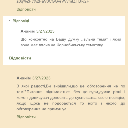
z8q%2FJ%2FaV8CGGvrVVvmtZTB%2F
Відповісти
Відповіді
Анонім
3/27/2023
Що конкретно на Вашу думку ,,вільна тема" і який
вона має вплив на Чорнобильську тематику.
Відповісти
Анонім
3/27/2023
З якої радості,Ви вирішили,що це обговорення не по
темі?Питання піднімаються без цензури,думки різні і
кожен дописувач доносить до суспільства свою позицію,
якщо щось не подобається то ніхто і нікого до
обговорення не примушує.
Відповісти