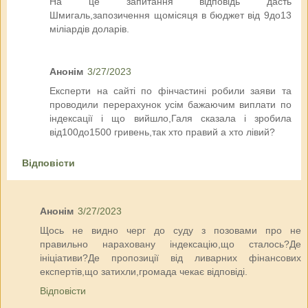
На це запитання відповідь дасть
Шмигаль,запозичення щомісяця в бюджет від 9до13
міліардів доларів.
Анонім
3/27/2023
Експерти на сайті по фінчастині робили заяви та
проводили перерахунок усім бажаючим виплати по
індексації і що вийшло,Галя сказала і зробила
від100до1500 гривень,так хто правий а хто лівий?
Відповісти
Анонім
3/27/2023
Щось не видно черг до суду з позовами про не
правильно нараховану індексацію,що сталось?Де
ініціативи?Де пропозиції від ливарних фінансових
експертів,що затихли,громада чекає відповіді.
Відповісти