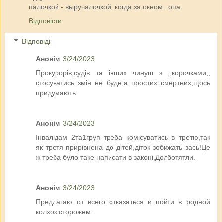
палочкой - выручалочкой, когда за окном ..опа.
Відповісти
Відповіді
Анонім
3/24/2023
Прокурорів,судів та інших чинуш з ,,корочками,,
стосуватись змін не буде,а простих смертних,щось
придумають.
Анонім
3/24/2023
Інвалідам 2та1груп треба комісуватись в третю,так
як третя прирівнена до дітей,діток зобижать зась!Це
ж треба було таке написати в законі,Долботятли.
Анонім
3/24/2023
Предлагаю от всего отказаться и пойти в родной
колхоз сторожем.