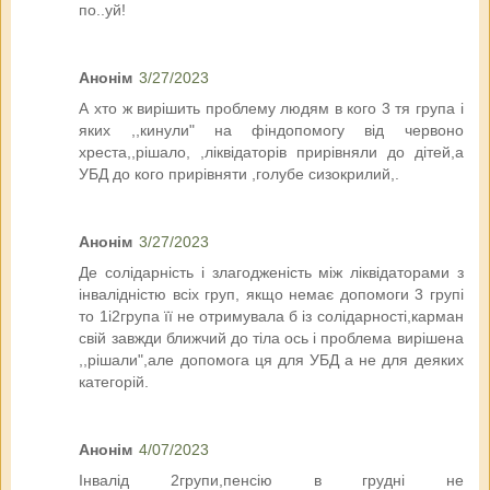
по..уй!
Анонім
3/27/2023
А хто ж вирішить проблему людям в кого 3 тя група і
яких ,,кинули" на фіндопомогу від червоно
хреста,,рішало, ,ліквідаторів прирівняли до дітей,а
УБД до кого прирівняти ,голубе сизокрилий,.
Анонім
3/27/2023
Де солідарність і злагодженість між ліквідаторами з
інвалідністю всіх груп, якщо немає допомоги 3 групі
то 1і2група її не отримувала б із солідарності,карман
свій завжди ближчий до тіла ось і проблема вирішена
,,рішали",але допомога ця для УБД а не для деяких
категорій.
Анонім
4/07/2023
Інвалід 2групи,пенсію в грудні не