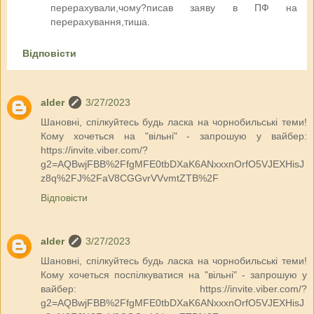
перерахували,чому?писав заяву в ПФ на
перерахування,тиша.
Відповісти
alder
3/27/2023
Шановні, спілкуйтесь будь ласка на чорнобильські теми!
Кому хочеться на "вільні" - запрошую у вайбер:
https://invite.viber.com/?
g2=AQBwjFBB%2FfgMFE0tbDXaK6ANxxxnOrfO5VJEXHisJ
z8q%2FJ%2FaV8CGGvrVVvmtZTB%2F
Відповісти
alder
3/27/2023
Шановні, спілкуйтесь будь ласка на чорнобильські теми!
Кому хочеться поспілкуватися на "вільні" - запрошую у
вайбер: https://invite.viber.com/?
g2=AQBwjFBB%2FfgMFE0tbDXaK6ANxxxnOrfO5VJEXHisJ