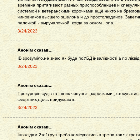
времена притягивают разных приспособленцев и спекулянто
системой и ветеранскими корочками ещё никто не брезгов
чиновников высшего эшелона и до простолюдинов. Заветны
палочкой - выручалочкой, когда за окном ..опа.
3/24/2023
Анонім сказав...
ІВ зрозуміло,не знаю як буде поУБД інвалідності а по лік
3/24/2023
Анонім сказав...
Прокурорів,судів та інших чинуш з ,,корочками,, стосуватис
смертних,щось придумають.
3/24/2023
Анонім сказав...
Інвалідам 2та1груп треба комісуватись в третю,так як третя