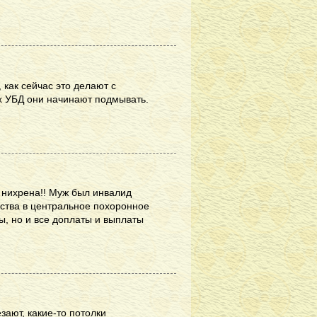
, как сейчас это делают с
 УБД они начинают подмывать.
ет нихрена!! Муж был инвалид
йства в центральное похоронное
ы, но и все доплаты и выплаты
зают, какие-то потолки