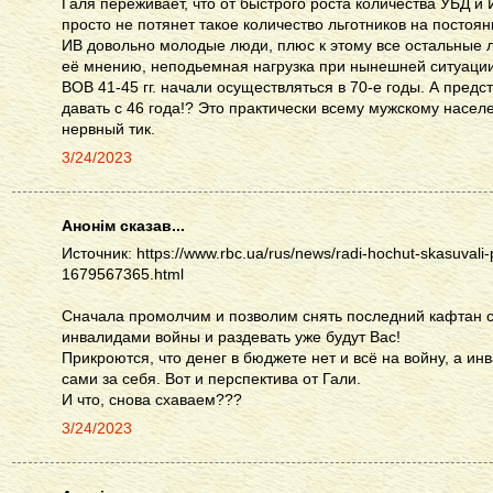
Галя переживает, что от быстрого роста количества УБД и 
просто не потянет такое количество льготников на постоя
ИВ довольно молодые люди, плюс к этому все остальные ль
её мнению, неподьемная нагрузка при нынешней ситуаци
ВОВ 41-45 гг. начали осуществляться в 70-е годы. А предс
давать с 46 года!? Это практически всему мужскому насел
нервный тик.
3/24/2023
Анонім сказав...
Источник: https://www.rbc.ua/rus/news/radi-hochut-skasuvali-po
1679567365.html
Сначала промолчим и позволим снять последний кафтан с 
инвалидами войны и раздевать уже будут Вас!
Прикроются, что денег в бюджете нет и всё на войну, а ин
сами за себя. Вот и перспектива от Гали.
И что, снова схаваем???
3/24/2023