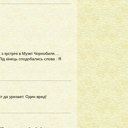
з зустрічі в Музеї Чорнобиля....
Під кінець сподобались слова : Я
т да урезает. Один вред!