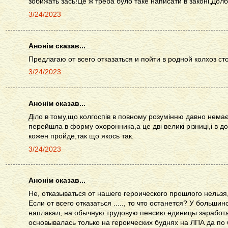
зобижать зась!Це ж треба було таке написати в законі,Долб
3/24/2023
Анонім сказав...
Предлагаю от всего отказаться и пойти в родной колхоз ст
3/24/2023
Анонім сказав...
Діло в тому,що колгоспів в повному розумінню давно немає
перейшла в форму охоронника,а це дві великі різниці,і в д
кожен пройде,так що якось так.
3/24/2023
Анонім сказав...
Не, отказываться от нашего героического прошлого нельзя
Если от всего отказаться ....., то что останется? У большин
наплакал, на обычную трудовую пенсию единицы заработа
основывалась только на героических буднях на ЛПА да по