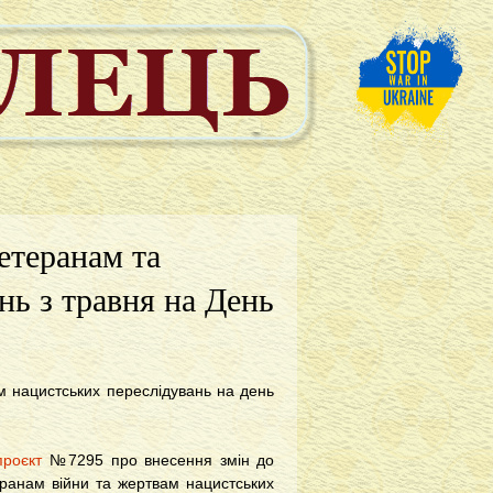
етеранам та
нь з травня на День
м нацистських переслідувань на день
проєкт
№7295 про внесення змін до
еранам війни та жертвам нацистських