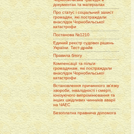
документах та матеріалах
Про статус і соціальний захист
громадян, які постраждали
внаслідок Чорнобильської
катастрофи
Постанова №1210
Единий реєстр судових рішень
України. Тест-драйв
Правила блогу
Компенсації та пільги
громадянам, які постраждали
внаслідок Чорнобильської
катастрофи
Встановлення причинного зв'язку
хвороби, інвалідності і смерті,
іонізуючого випромінювання та
інших шкідливих чинників аварії
на ЧАЕС
Безоплатна правнича допомога