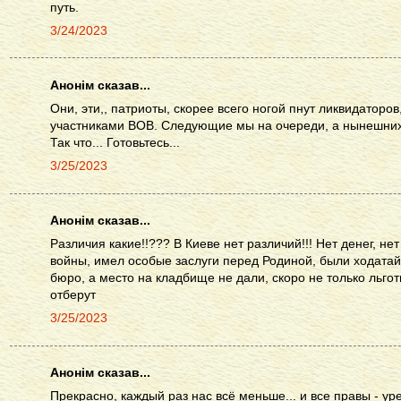
путь.
3/24/2023
Анонім сказав...
Они, эти,, патриоты, скорее всего ногой пнут ликвидаторов
участниками ВОВ. Следующие мы на очереди, а нынешних
Так что... Готовьтесь...
3/25/2023
Анонім сказав...
Различия какие!!??? В Киеве нет различий!!! Нет денег, н
войны, имел особые заслуги перед Родиной, были ходата
бюро, а место на кладбище не дали, скоро не только льгот
отберут
3/25/2023
Анонім сказав...
Прекрасно, каждый раз нас всё меньше... и все правы - уре