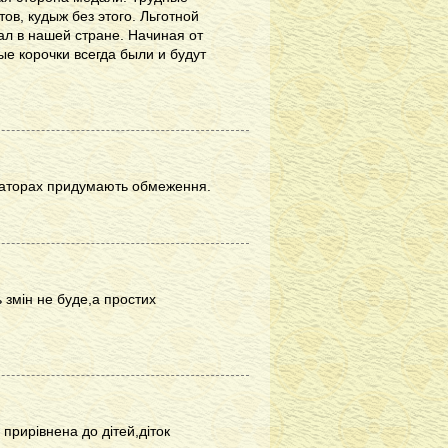
в, кудыж без этого. Льготной
ал в нашей стране. Начиная от
е корочки всегда были и будут
відаторах придумають обмеження.
ь змін не буде,а простих
 прирівнена до дітей,діток