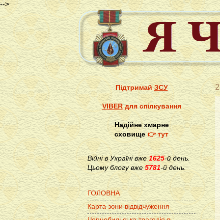
-->
2
Підтримай
ЗСУ
VIBER
для спілкування
Надійне хмарне
сховище
👉 тут
Війні в Україні вже
1625
-й день.
Цьому блогу вже
5781
-й день.
ГОЛОВНА
Карта зони відвідчуження
Чорнобильська трагедія в