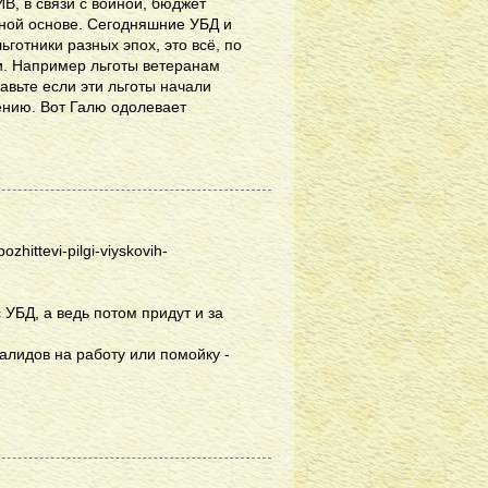
ИВ, в связи с войной, бюджет
нной основе. Сегодняшние УБД и
готники разных эпох, это всё, по
и. Например льготы ветеранам
тавьте если эти льготы начали
ению. Вот Галю одолевает
zhittevi-pilgi-viyskovih-
УБД, а ведь потом придут и за
валидов на работу или помойку -