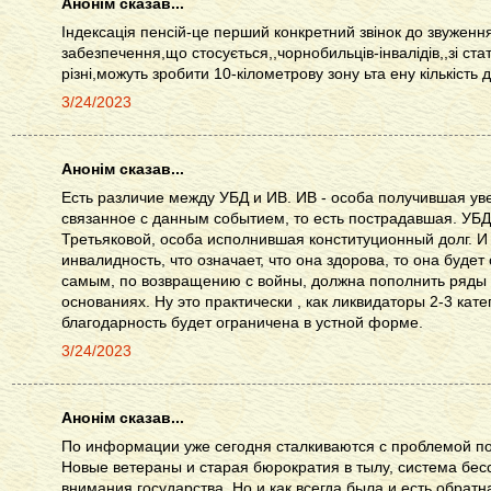
Анонім сказав...
Індексація пенсій-це перший конкретний звінок до звуженн
забезпечення,що стосується,,чорнобильців-інвалідів,,зі ста
різні,можуть зробити 10-кілометрову зону ьта ену кількість д
3/24/2023
Анонім сказав...
Есть различие между УБД и ИВ. ИВ - особа получившая ув
связанное с данным событием, то есть пострадавшая. УБД
Третьяковой, особа исполнившая конституционный долг. И 
инвалидность, что означает, что она здорова, то она будет
самым, по возвращению с войны, должна пополнить ряды 
основаниях. Ну это практически , как ликвидаторы 2-3 кате
благодарность будет ограничена в устной форме.
3/24/2023
Анонім сказав...
По информации уже сегодня сталкиваются с проблемой по
Новые ветераны и старая бюрократия в тылу, система бе
внимания государства. Но и как всегда была и есть обрат