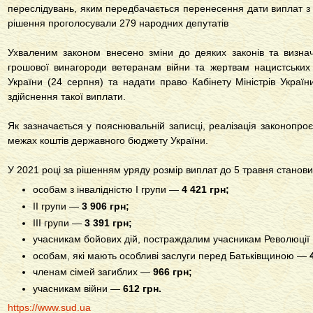
переслідувань, яким передбачається перенесення дати виплат з 
рішення проголосували 279 народних депутатів
Ухваленим законом внесено зміни до деяких законів та визнач
грошової винагороди ветеранам війни та жертвам нацистських
України (24 серпня) та надати право Кабінету Міністрів Украї
здійснення такої виплати.
Як зазначається у пояснювальній записці, реалізація законопроє
межах коштів державного бюджету України.
У 2021 році за рішенням уряду розмір виплат до 5 травня станови
особам з інвалідністю I групи —
4 421 грн;
II групи —
3 906 грн;
III групи —
3 391 грн;
учасникам бойових дій, постраждалим учасникам Революції
особам, які мають особливі заслуги перед Батьківщиною —
4
членам сімей загиблих —
966 грн;
учасникам війни —
612 грн.
https://www.sud.ua