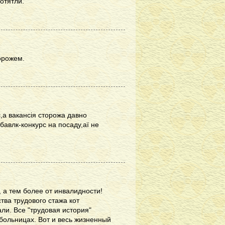
отятли.
орожем.
,а вакансія сторожа давно
обавлк-конкурс на посаду,аї не
, а тем более от инвалидности!
ства трудового стажа кот
ли. Все "трудовая история"
 больницах. Вот и весь жизненный