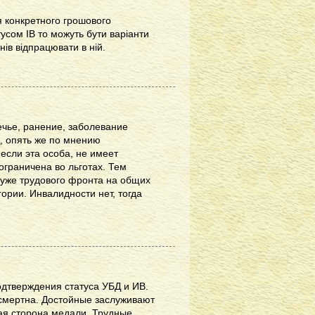
я конкретного грошового
тусом ІВ то можуть бути варіанти
нів відпрацювати в ній.
ечье, ранение, заболевание
, опять же по мнению
если эта особа, не имеет
 ограничена во льготах. Тем
уже трудового фронта на общих
гории. Инвалидности нет, тогда
дтверждения статуса УБД и ИВ.
ссмертна. Достойные заслуживают
ная сторона медали. Трудные