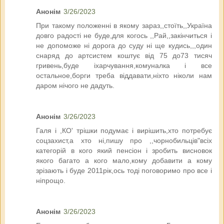
Анонім
3/26/2023
При такому положенні в якому зараз,,стоїть,,Україна
довго радості не буде,для когось ,,Рай,,закінчиться і
не допоможе ні дорога до суду ні ще кудись,,,один
снаряд до артсистем коштує від 75 до73 тисяч
гривень,буде іхарчування,комуналка і все
остальное,борги треба віддавати,ніхто ніколи нам
даром нічого не дадуть.
Анонім
3/26/2023
Галя і ,КО' трішки подумає і вирішить,хто потребує
соцзахист,а хто ні,пишу про ,,чорнобильців"всіх
категорій в кого який пенсіон і зробить висновок
якого багато а кого мало,кому добавити а кому
зрізають і буде 2011рік,ось тоді поговоримо про все і
ніпрощо.
Анонім
3/26/2023