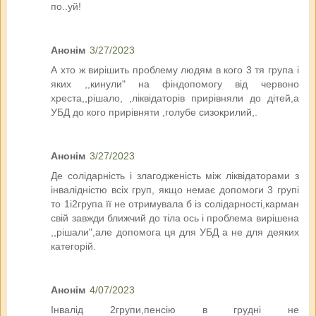
по..уй!
Анонім
3/27/2023
А хто ж вирішить проблему людям в кого 3 тя група і
яких ,,кинули" на фіндопомогу від червоно
хреста,,рішало, ,ліквідаторів прирівняли до дітей,а
УБД до кого прирівняти ,голубе сизокрилий,.
Анонім
3/27/2023
Де солідарність і злагодженість між ліквідаторами з
інвалідністю всіх груп, якщо немає допомоги 3 групі
то 1і2група її не отримувала б із солідарності,карман
свій завжди ближчий до тіла ось і проблема вирішена
,,рішали",але допомога ця для УБД а не для деяких
категорій.
Анонім
4/07/2023
Інвалід 2групи,пенсію в грудні не