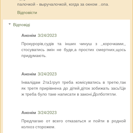
палочкой - выручалочкой, когда за окном ..опа.
Відповісти
Відповіді
Анонім
3/24/2023
Прокурорів,судів та інших чинуш з ,,корочками,,
стосуватись змін не буде,а простих смертних,щось
придумають.
Анонім
3/24/2023
Інвалідам 2та1груп треба комісуватись в третю,так
як третя прирівнена до дітей,діток зобижать зась!Це
ж треба було таке написати в законі,Долботятли.
Анонім
3/24/2023
Предлагаю от всего отказаться и пойти в родной
колхоз сторожем.