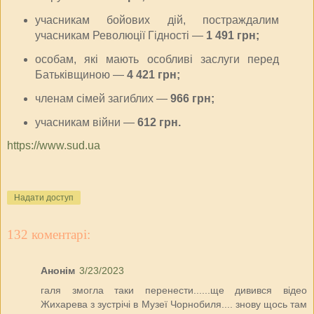
учасникам бойових дій, постраждалим
учасникам Революції Гідності —
1 491 грн;
особам, які мають особливі заслуги перед
Батьківщиною —
4 421 грн;
членам сімей загиблих —
966 грн;
учасникам війни —
612 грн.
https://www.sud.ua
Надати доступ
132 коментарі:
Анонім
3/23/2023
галя змогла таки перенести......ще дивився відео
Жихарева з зустрічі в Музеї Чорнобиля.... знову щось там