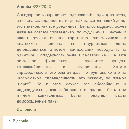
Анонім
3/27/2023
Солидарность определяет одинаковый подход во всем,
а основа солидарности это деньги на сегодняшний день,
это главное, как все убедились.. Было солидарно, может
даже не совсем справедливо, по суду 6-8-10. Законы и
власть делают из нас корыстных единоличников и
шкурников. Конечно со шкурниками легче
договариваться, а потом, при желании, передушить по
одиночке. Солидарность была в палатках на ЛПА. Все
остальное, финансовое , заложило процесс
хатоскрайничества и шкурничества. Хотите
справедливости, это равная доля по группам, хотите по
"абсолютной" справедливости, это каждому по личной
"норке". Но в этом случае все обособленно и
индивидуально, как собственно и должно быть при
гнилом капитализме. Были товарищи стали
доморощенные паны.
Відповісти
Відповіді