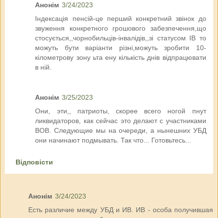
Анонім
3/24/2023
Індексація пенсій-це перший конкретний звінок до
звуження конкретного грошового забезпечення,що
стосується,,чорнобильців-інвалідів,,зі статусом ІВ то
можуть бути варіанти різні,можуть зробити 10-
кілометрову зону ьта ену кількість днів відпрацювати
в ній.
Анонім
3/25/2023
Они, эти,, патриоты, скорее всего ногой пнут
ликвидаторов, как сейчас это делают с участниками
ВОВ. Следующие мы на очереди, а нынешних УБД
они начинают подмывать. Так что... Готовьтесь...
Відповісти
Анонім
3/24/2023
Есть различие между УБД и ИВ. ИВ - особа получившая