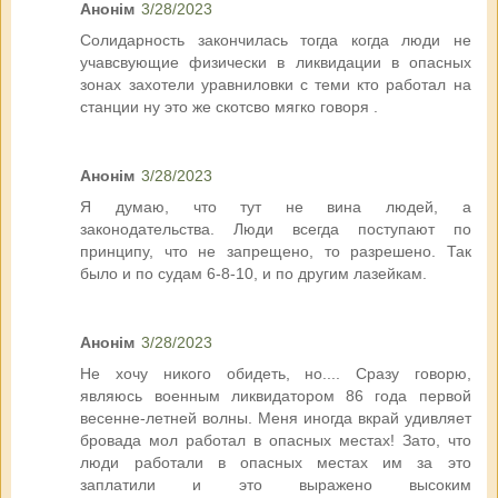
Анонім
3/28/2023
Солидарность закончилась тогда когда люди не
учавсвующие физически в ликвидации в опасных
зонах захотели уравниловки с теми кто работал на
станции ну это же скотсво мягко говоря .
Анонім
3/28/2023
Я думаю, что тут не вина людей, а
законодательства. Люди всегда поступают по
принципу, что не запрещено, то разрешено. Так
было и по судам 6-8-10, и по другим лазейкам.
Анонім
3/28/2023
Не хочу никого обидеть, но.... Сразу говорю,
являюсь военным ликвидатором 86 года первой
весенне-летней волны. Меня иногда вкрай удивляет
бровада мол работал в опасных местах! Зато, что
люди работали в опасных местах им за это
заплатили и это выражено высоким