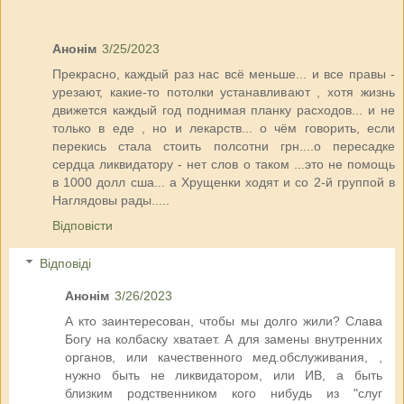
Анонім
3/25/2023
Прекрасно, каждый раз нас всё меньше... и все правы -
урезают, какие-то потолки устанавливают , хотя жизнь
движется каждый год поднимая планку расходов... и не
только в еде , но и лекарств... о чём говорить, если
перекись стала стоить полсотни грн....о пересадке
сердца ликвидатору - нет слов о таком ...это не помощь
в 1000 долл сша... а Хрущенки ходят и со 2-й группой в
Наглядовы рады.....
Відповісти
Відповіді
Анонім
3/26/2023
А кто заинтересован, чтобы мы долго жили? Слава
Богу на колбаску хватает. А для замены внутренних
органов, или качественного мед.обслуживания, ,
нужно быть не ликвидатором, или ИВ, а быть
близким родственником кого нибудь из "слуг