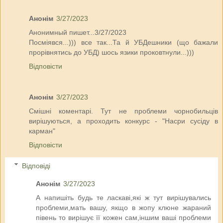
Анонім
3/27/2023
Анонимный пишет...3/27/2023
Посміявся...))) все так...Та й УБДешники (що бажали
прорівнятись до УБД) шось язики проковтнули...)))
Відповісти
Анонім
3/27/2023
Смішні коментарі. Тут не проблеми чорнобильців
вирішуються, а проходить конкурс - "Насри сусіду в
карман"
Відповісти
Відповіді
Анонім
3/27/2023
А напишіть будь те ласкаві,які ж тут вирішувались
проблеми,мать вашу, якщо в жопу клюне жараний
півень то вирішує її кожен сам,іншим ваші проблеми