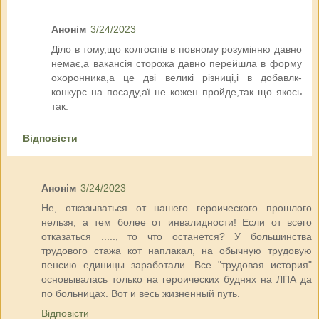
Анонім
3/24/2023
Діло в тому,що колгоспів в повному розумінню давно
немає,а вакансія сторожа давно перейшла в форму
охоронника,а це дві великі різниці,і в добавлк-
конкурс на посаду,аї не кожен пройде,так що якось
так.
Відповісти
Анонім
3/24/2023
Не, отказываться от нашего героического прошлого
нельзя, а тем более от инвалидности! Если от всего
отказаться ....., то что останется? У большинства
трудового стажа кот наплакал, на обычную трудовую
пенсию единицы заработали. Все "трудовая история"
основывалась только на героических буднях на ЛПА да
по больницах. Вот и весь жизненный путь.
Відповісти