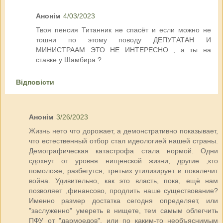
Анонім
4/03/2023
Твоя пенсия Титанник не спасёт и если можно не
тошни по этому поводу ДЕПУТАТАН И
МИНИСТРААМ ЭТО НЕ ИНТЕРЕСНО , а ты на
ставке у Шамбира ?
Відповісти
Анонім
3/26/2023
Жизнь нето что дорожает, а демонстративно показывает,
что естественный отбор стал идеологией нашей страны.
Демографическая катастрофа стала нормой. Одни
сдохнут от уровня нищенской жизни, другие ,кто
помоложе, разбегутся, третьих утилизирует и покалечит
война. Удивительно, как это власть, пока, ещё нам
позволяет ,финансово, продлить наше существование?
Именно размер достатка сегодня определяет, или
"заслуженно" умереть в нищете, тем самым облегчить
ПФУ от "дармоедов", или по каким-то необъяснимым