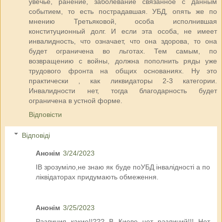
увечье, ранение, заболевание связанное с данным
событием, то есть пострадавшая. УБД, опять же по
мнению Третьяковой, особа исполнившая
конституционный долг. И если эта особа, не имеет
инвалидность, что означает, что она здорова, то она
будет ограничена во льготах. Тем самым, по
возвращению с войны, должна пополнить ряды уже
трудового фронта на общих основаниях. Ну это
практически , как ликвидаторы 2-3 категории.
Инвалидности нет, тогда благодарность будет
ограничена в устной форме.
Відповісти
Відповіді
Анонім
3/24/2023
ІВ зрозуміло,не знаю як буде поУБД інвалідності а по
ліквідаторах придумають обмеження.
Анонім
3/25/2023
Различия какие!!??? В Киеве нет различий!!! Нет