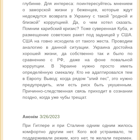
глубинке. Для интереса: поинтересуйтесь мнением
о заморской жизни у беженцев, которые ждут
недождутся возврата в Украину с такой "родной и
близкой" коррупцией. Да, о чем хотел сказать.
Помним карибский кризис? Тоже суверенная Куба, и
размещение советских ракет под задницей у США.
США на говно исходила от такого жеста. Проводим
аналогию в данной ситуации. Украина достойна
хорошей жизни, да собственно так и было по
сравнению с РФ, даже на фоне повальной
коррупции. В Украине нужно просто иметь
определённую смекалку. Кто не адаптировался тем
в Европу. Вывод: когда рядом "злий пес", это нужно
предупредить, или есть риск быть укушенным.
Причинно-следственная связь приходит в сознании
поздно, когда уже чубы трещат.
Анонім
3/26/2023
При Гитлере и при Сталине одним одним жилось
комфортно другим нет. Кого всё устраивало, те
поддерживали режим, кого нет, те желали перемен.