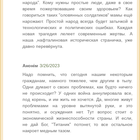
народа". Кому нужны простые люди, даже в свое
время пожертвовавшие своим здоровьем? Как
говориться таких "оловянных солдатиков" мамы ещё
нарожают. Простой народ всегда будет затычкой в
технологических и политических ошибках. Каждая
новая трагедия лелеет современные жертвы. А
наша ,нафталиновая историческая страничка, уже
давно перевёрнута.
Анонім
3/26/2023
Надо помнить, что сегодня нашим некоторым
гражданам, намного тяжелее, чем другим в тылу.
Одни думают о своих проблемах, как будто ничего
не происходит? У одних война аннулировала все,
под корень, и им жить не хочется. Да, многие живут
проблемами на уровне вытянутой руки, и это
понятно, и осуждения нет. Тут вопрос стоит о
экономической жизнеспособности страны. И если,
не дай Бог, "Титаник" потонет, то все остальное
накроет медным тазом.