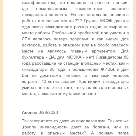
коэффициентом, что повлияло на рассчет пенсии,
где немаловажным компонентом является
гражданская зарплата. На что остальное повлияла
работа в опасных местах??? Группы МСЭК давали
одинаково ликвидаторам разных годов, невзирая на
место работы. Глобальной проблемой при участии в
ЛПА являлось потеря здоровья, и как видим ,для
докторов, работа в опасном или не особо опасном
месте не являлось главным аргументом. Для
бухгалтера - ДА, для МСЭКА - нет! Ликвидаторы 86
года работавшие на станции в опасных местах, как и
ликвидаторы 90 года, в большинстве ЖИВЫ, и дай
Бог не десятками человек, а тысячами человек
встретят 40-летие аварии. Как видим ликвидаторы
умират не только от того, что участвовали в опасных
местах, а сколько кому наименовано.
Анонім
3/28/2023
Так говорят кто-то даже из водолазов жив. Так все же
,группу инвалидности дают за болезни, или за
работу в опасных местах? А почему тогда