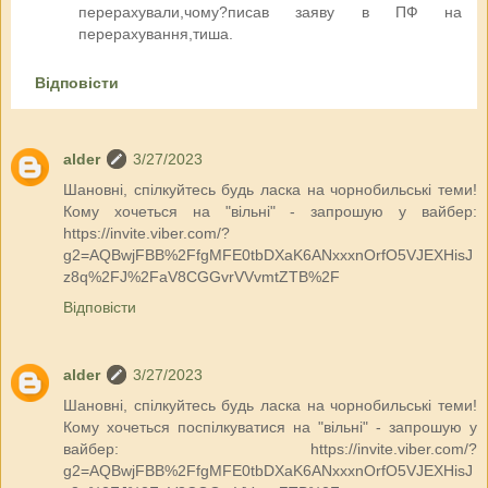
перерахували,чому?писав заяву в ПФ на
перерахування,тиша.
Відповісти
alder
3/27/2023
Шановні, спілкуйтесь будь ласка на чорнобильські теми!
Кому хочеться на "вільні" - запрошую у вайбер:
https://invite.viber.com/?
g2=AQBwjFBB%2FfgMFE0tbDXaK6ANxxxnOrfO5VJEXHisJ
z8q%2FJ%2FaV8CGGvrVVvmtZTB%2F
Відповісти
alder
3/27/2023
Шановні, спілкуйтесь будь ласка на чорнобильські теми!
Кому хочеться поспілкуватися на "вільні" - запрошую у
вайбер: https://invite.viber.com/?
g2=AQBwjFBB%2FfgMFE0tbDXaK6ANxxxnOrfO5VJEXHisJ