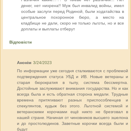
денег, нет нихрена!! Муж был инвалид войны, имел
особые заслуги перед Родиной, были ходатайства в
центральное похоронное бюро, а место на
кладбище не дали, скоро не только льготы, но и все
доплаты и выплаты отберут
Відповісти
Анонім
3/24/2023
По информации уже сегодня сталкиваются с проблемой
подтверждения статуса УБД и ИВ. Новые ветераны и
старая бюрократия в тылу, система бессмертна.
Достойные заслуживают внимания государства. Но и как
всегда была и есть обратная сторона медали. Трудные
времена притягивают разных приспособленцев и
спекулянтов, кудыж без этого. Льготной системой и
ветеранскими корочками ещё никто не брезговал в
нашей стране. Начиная от чиновников высшего эшелона
и до простолюдинов. Заветные корочки всегда были и
будут