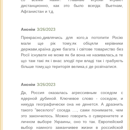
дистанционно, как это было всегда: Вьетнам,
Афганистан и т.д.
Анонім
3/26/2023
Прекрасно,дивлячись для кого,а потопити Росію
мали ще рік тому,як обіцяли керівники
держави,країна дуже багата і світове товариство без
Росії існувати не може як би вона не називалась,а те
що там такі як і внас злодії при владі так і грабують
більше тому,що територія велика,є де розігнатися.
Анонім
3/26/2023
Да, Россия оказалась агрессивным соседом с
ядерной дубиной. Ключевое слово - соседом, и
никуда географически она не денется. А дразнить
такого "веселого" соседа ...., сами понимаете, чем
это закончилось. Можно говорить о суверенитете и
личном выборе Украины, оно то так. Европейский
выбор намного заманчивее жизни в российской