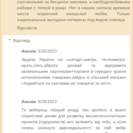
скупленными за бесценок землями, и свободолюбивыми
рабами с тяпкой в руках. Нет в нашем скотком времени
места искренней заморской любви. Только
национальные выгодные интересы под видом помощи.
Відповісти
Відповіді
Анонім
3/26/2023
Задача України на сьогодні,завтра, післязавтра-
орать,сіять,зібрати урожай та відправити
заокеанським партнерам+торгівля в середині країни
колоніальними товарами,зайдіть в сільський магазин
і подивіться на прилавки,не говорячи за місто.
Анонім
3/28/2023
Ти виборець обирай владу яка зробить в країні
сприятливі умови для розвитку високотехнологічних
проектів (підприємств) все залежить від тебе, а коли
хочеш уникнути відповідальності за свій вибір