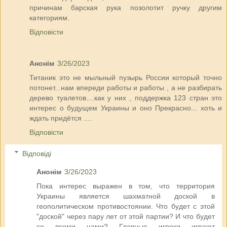
причинам барская рука позолотит ручку другим
категориям.
Відповісти
Анонім
3/26/2023
Титаник это не мыльный пузырь России который точно
потонет...нам впереди работы и работы , а не разбирать
дерево туалетов....как у них , поддержка 123 стран это
интерес о будущем Украины и оно Прекрасно... хоть и
ждать придётся ....
Відповісти
Відповіді
Анонім
3/26/2023
Пока интерес выражен в том, что территория
Украины является шахматной доской в
геополитическом противостоянии. Что будет с этой
"доской" через пару лет от этой партии? И что будет
со всеми нами? Главные игроки играют