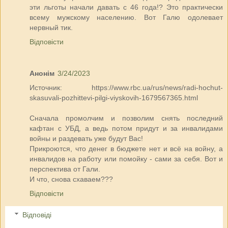
эти льготы начали давать с 46 года!? Это практически
всему мужскому населению. Вот Галю одолевает
нервный тик.
Відповісти
Анонім
3/24/2023
Источник: https://www.rbc.ua/rus/news/radi-hochut-
skasuvali-pozhittevi-pilgi-viyskovih-1679567365.html
Сначала промолчим и позволим снять последний
кафтан с УБД, а ведь потом придут и за инвалидами
войны и раздевать уже будут Вас!
Прикроются, что денег в бюджете нет и всё на войну, а
инвалидов на работу или помойку - сами за себя. Вот и
перспектива от Гали.
И что, снова схаваем???
Відповісти
Відповіді