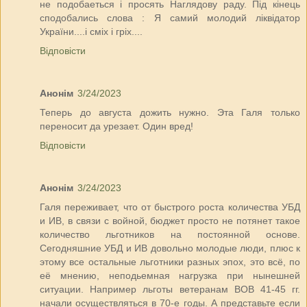
не подобаеться і просять Наглядову раду. Під кінець
сподобались слова : Я самий молодий ліквідатор
України....і сміх і гріх....
Відповісти
Анонім
3/24/2023
Теперь до августа дожить нужно. Эта Галя только
переносит да урезает. Один вред!
Відповісти
Анонім
3/24/2023
Галя переживает, что от быстрого роста количества УБД
и ИВ, в связи с войной, бюджет просто не потянет такое
количество льготников на постоянной основе.
Сегодняшние УБД и ИВ довольно молодые люди, плюс к
этому все остальные льготники разных эпох, это всё, по
её мнению, неподьемная нагрузка при нынешней
ситуации. Например льготы ветеранам ВОВ 41-45 гг.
начали осуществляться в 70-е годы. А представьте если