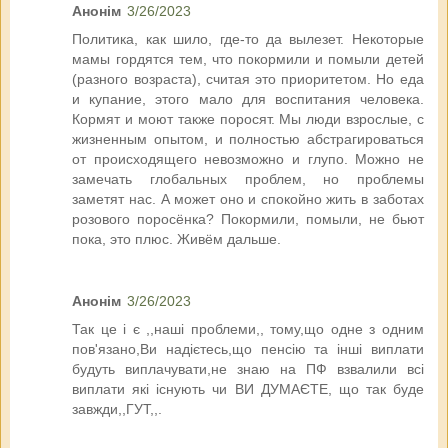
Анонім
3/26/2023
Политика, как шило, где-то да вылезет. Некоторые
мамы гордятся тем, что покормили и помыли детей
(разного возраста), считая это приоритетом. Но еда
и купание, этого мало для воспитания человека.
Кормят и моют также поросят. Мы люди взрослые, с
жизненным опытом, и полностью абстрагироваться
от происходящего невозможно и глупо. Можно не
замечать глобальных проблем, но проблемы
заметят нас. А может оно и спокойно жить в заботах
розового поросёнка? Покормили, помыли, не бьют
пока, это плюс. Живём дальше.
Анонім
3/26/2023
Так це і є ,,наші проблеми,, тому,що одне з одним
пов'язано,Ви надієтесь,що пенсію та інші виплати
будуть виплачувати,не знаю на ПФ взвалили всі
виплати які існують чи ВИ ДУМАЄТЕ, що так буде
завжди,,ГУТ,,.