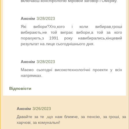
включаєш конспірологію міровой заговор і Омєріку.
Анонім
3/28/2023
Які вибори?Хто,кого і коли вибирав,гроші
вибирають,не той виграє вибори,а той за кого
порахують,з 1991 року навибирались,кінцевий
результат на лице сьогоднішнього дня.
Анонім
3/28/2023
Маємо сьогодні високотехнологічні проекти у всіх
напрямках.
Відповісти
Анонім
3/26/2023
Давайте за те ,що нам ближче, за пенсію, за гроші, за
харчові, за комунальні!