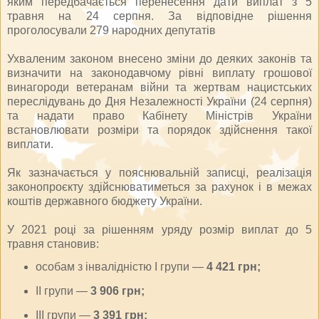
яким передбачається перенесення дати виплат з 5
травня на 24 серпня. За відповідне рішення
проголосували 279 народних депутатів
Ухваленим законом внесено зміни до деяких законів та
визначити на законодавчому рівні виплату грошової
винагороди ветеранам війни та жертвам нацистських
переслідувань до Дня Незалежності України (24 серпня)
та надати право Кабінету Міністрів України
встановлювати розміри та порядок здійснення такої
виплати.
Як зазначається у пояснювальній записці, реалізація
законопроєкту здійснюватиметься за рахунок і в межах
коштів державного бюджету України.
У 2021 році за рішенням уряду розмір виплат до 5
травня становив:
особам з інвалідністю I групи —
4 421 грн;
II групи —
3 906 грн;
III групи —
3 391 грн;