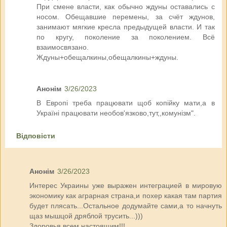
При смене власти, как обычно ждуны оставались с
носом. Обещавшие перемены, за счёт ждунов,
занимают мягкие кресла предыдущей власти. И так
по кругу, поколение за поколением. Всё
взаимосвязано.
Ждуны+обещалкины,обещалкины+ждуны.
Анонім
3/26/2023
В Европі треба працювати щоб копійку мати,а в
Україні працювати необов'язково,тут,,комунізм".
Відповісти
Анонім
3/26/2023
Интерес Украины уже выражен интеграцией в мировую
экономику как аграрная страна,и похер какая там партия
будет плясать...Остальное додумайте сами,а то начнуть
щаз мышцой дряблой трусить...)))
Здоровья всем настоящим!!!