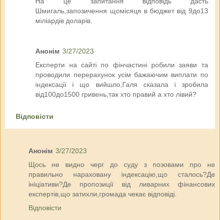
На це запитання відповідь дасть
Шмигаль,запозичення щомісяця в бюджет від 9до13
міліардів доларів.
Анонім
3/27/2023
Експерти на сайті по фінчастині робили заяви та
проводили перерахунок усім бажаючим виплати по
індексації і що вийшло,Галя сказала і зробила
від100до1500 гривень,так хто правий а хто лівий?
Відповісти
Анонім
3/27/2023
Щось не видно черг до суду з позовами про не
правильно нараховану індексацію,що сталось?Де
ініціативи?Де пропозиції від ливарних фінансових
експертів,що затихли,громада чекає відповіді.
Відповісти