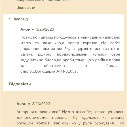
Відповісти
Відповіді
Анонім
3/26/2023
Повністю і цілком погоджуюсь з написаним,написано
мягко та лаконічно,а тепер коротко від себе:
населення яке за копійку в церкві пердне,за п'ять
батька рідного продасть,заміни копійок себе
задушить це бидло,не рраби,тому що у рабів є права
та обов'язки,а в бидла,-
стійло...Володарка.АТП-31037.
Відповісти
Анонім
3/26/2023
Аграрная перспектива? Ну это так себе, всегда ценились
технологические проекты. Ну сделают из страны
большой "колхоз", как обычно у руля буржуазия , со