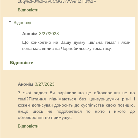
z8q%2FJ%2FaV8CGGvrVVvmtZTB%2F
Відповісти
Відповіді
Анонім
3/27/2023
Що конкретно на Вашу думку ,,вільна тема" і який
вона має вплив на Чорнобильську тематику.
Відповісти
Анонім
3/27/2023
З якої радості,Ви вирішили,що це обговорення не по
темі?Питання піднімаються без цензури,думки різні і
кожен дописувач доносить до суспільства свою позицію,
якщо щось не подобається то ніхто і нікого до
обговорення не примушує.
Відповісти