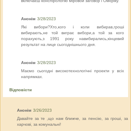
включаєш конспірологію міровой заговор і Омєріку.
Анонім
3/28/2023
Які вибори?Хто,кого і коли вибирав,гроші
вибирають,не той виграє вибори,а той за кого
порахують,з 1991 року навибирались,кінцевий
результат на лице сьогоднішнього дня.
Анонім
3/28/2023
Маємо сьогодні високотехнологічні проекти у всіх
напрямках.
Відповісти
Анонім
3/26/2023
Давайте за те ,що нам ближче, за пенсію, за гроші, за
харчові, за комунальні!