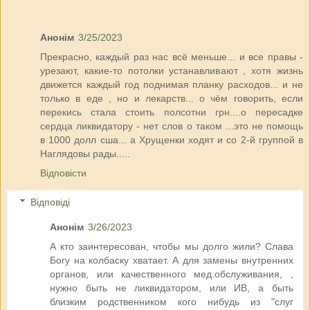
Анонім
3/25/2023
Прекрасно, каждый раз нас всё меньше... и все правы -
урезают, какие-то потолки устанавливают , хотя жизнь
движется каждый год поднимая планку расходов... и не
только в еде , но и лекарств... о чём говорить, если
перекись стала стоить полсотни грн....о пересадке
сердца ликвидатору - нет слов о таком ...это не помощь
в 1000 долл сша... а Хрущенки ходят и со 2-й группой в
Наглядовы рады.....
Відповісти
Відповіді
Анонім
3/26/2023
А кто заинтересован, чтобы мы долго жили? Слава
Богу на колбаску хватает. А для замены внутренних
органов, или качественного мед.обслуживания, ,
нужно быть не ликвидатором, или ИВ, а быть
близким родственником кого нибудь из "слуг