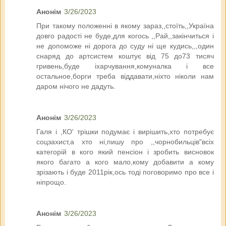
Анонім
3/26/2023
При такому положенні в якому зараз,,стоїть,,Україна
довго радості не буде,для когось ,,Рай,,закінчиться і
не допоможе ні дорога до суду ні ще кудись,,,один
снаряд до артсистем коштує від 75 до73 тисяч
гривень,буде іхарчування,комуналка і все
остальное,борги треба віддавати,ніхто ніколи нам
даром нічого не дадуть.
Анонім
3/26/2023
Галя і ,КО' трішки подумає і вирішить,хто потребує
соцзахист,а хто ні,пишу про ,,чорнобильців"всіх
категорій в кого який пенсіон і зробить висновок
якого багато а кого мало,кому добавити а кому
зрізають і буде 2011рік,ось тоді поговоримо про все і
ніпрощо.
Анонім
3/26/2023