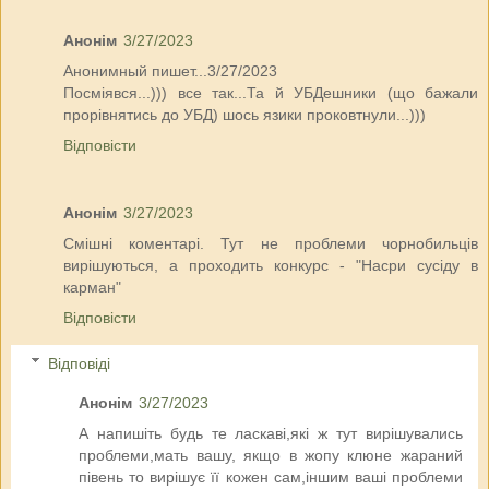
Анонім
3/27/2023
Анонимный пишет...3/27/2023
Посміявся...))) все так...Та й УБДешники (що бажали
прорівнятись до УБД) шось язики проковтнули...)))
Відповісти
Анонім
3/27/2023
Смішні коментарі. Тут не проблеми чорнобильців
вирішуються, а проходить конкурс - "Насри сусіду в
карман"
Відповісти
Відповіді
Анонім
3/27/2023
А напишіть будь те ласкаві,які ж тут вирішувались
проблеми,мать вашу, якщо в жопу клюне жараний
півень то вирішує її кожен сам,іншим ваші проблеми