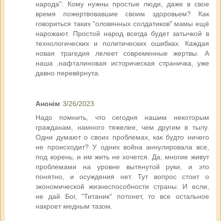
народа". Кому нужны простые люди, даже в свое
время пожертвовавшие своим здоровьем? Как
говориться таких "оловянных солдатиков" мамы ещё
нарожают. Простой народ всегда будет затычкой в
технологических и политических ошибках. Каждая
новая трагедия лелеет современные жертвы. А
наша ,нафталиновая историческая страничка, уже
давно перевёрнута.
Анонім
3/26/2023
Надо помнить, что сегодня нашим некоторым
гражданам, намного тяжелее, чем другим в тылу.
Одни думают о своих проблемах, как будто ничего
не происходит? У одних война аннулировала все,
под корень, и им жить не хочется. Да, многие живут
проблемами на уровне вытянутой руки, и это
понятно, и осуждения нет. Тут вопрос стоит о
экономической жизнеспособности страны. И если,
не дай Бог, "Титаник" потонет, то все остальное
накроет медным тазом.