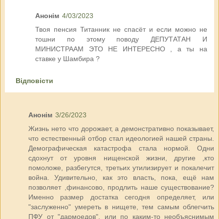
Анонім
4/03/2023
Твоя пенсия Титанник не спасёт и если можно не
тошни по этому поводу ДЕПУТАТАН И
МИНИСТРААМ ЭТО НЕ ИНТЕРЕСНО , а ты на
ставке у Шамбира ?
Відповісти
Анонім
3/26/2023
Жизнь нето что дорожает, а демонстративно показывает,
что естественный отбор стал идеологией нашей страны.
Демографическая катастрофа стала нормой. Одни
сдохнут от уровня нищенской жизни, другие ,кто
помоложе, разбегутся, третьих утилизирует и покалечит
война. Удивительно, как это власть, пока, ещё нам
позволяет ,финансово, продлить наше существование?
Именно размер достатка сегодня определяет, или
"заслуженно" умереть в нищете, тем самым облегчить
ПФУ от "дармоедов", или по каким-то необъяснимым