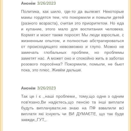
Анонім
3/26/2023
Политика, как шило, где-то да вылезет. Некоторые
мамы гордятся тем, что покормили и помыли детей
(разного возраста), считая это приоритетом. Но еда
и купание, этого мало для воспитания человека.
Кормят и моют также поросят. Мы люди взрослые, с
жизненным опытом, и полностью абстрагироваться
от происходящего невозможно и глупо. Можно не
замечать глобальных проблем, но проблемы
заметят нас. А может оно и спокойно жить в заботах
розового поросёнка? Покормили, помыли, не бьют
пока, это плюс. Живём дальше.
Анонім
3/26/2023
Так це і є ,,наші проблеми,, тому,що одне з одним
пов'язано,Ви надієтесь,що пенсію та інші виплати
будуть виплачувати,не знаю на ПФ взвалили всі
виплати які існують чи ВИ ДУМАЄТЕ, що так буде
завжди,,ГУТ,,.