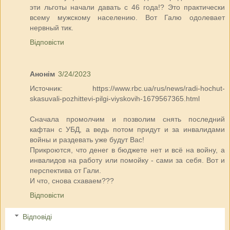
эти льготы начали давать с 46 года!? Это практически
всему мужскому населению. Вот Галю одолевает
нервный тик.
Відповісти
Анонім
3/24/2023
Источник: https://www.rbc.ua/rus/news/radi-hochut-
skasuvali-pozhittevi-pilgi-viyskovih-1679567365.html
Сначала промолчим и позволим снять последний
кафтан с УБД, а ведь потом придут и за инвалидами
войны и раздевать уже будут Вас!
Прикроются, что денег в бюджете нет и всё на войну, а
инвалидов на работу или помойку - сами за себя. Вот и
перспектива от Гали.
И что, снова схаваем???
Відповісти
Відповіді