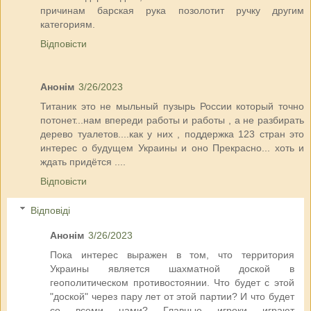
причинам барская рука позолотит ручку другим
категориям.
Відповісти
Анонім
3/26/2023
Титаник это не мыльный пузырь России который точно
потонет...нам впереди работы и работы , а не разбирать
дерево туалетов....как у них , поддержка 123 стран это
интерес о будущем Украины и оно Прекрасно... хоть и
ждать придётся ....
Відповісти
Відповіді
Анонім
3/26/2023
Пока интерес выражен в том, что территория
Украины является шахматной доской в
геополитическом противостоянии. Что будет с этой
"доской" через пару лет от этой партии? И что будет
со всеми нами? Главные игроки играют