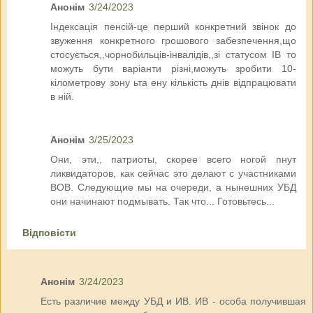
Анонім
3/24/2023
Індексація пенсій-це перший конкретний звінок до
звуження конкретного грошового забезпечення,що
стосується,,чорнобильців-інвалідів,,зі статусом ІВ то
можуть бути варіанти різні,можуть зробити 10-
кілометрову зону ьта ену кількість днів відпрацювати
в ній.
Анонім
3/25/2023
Они, эти,, патриоты, скорее всего ногой пнут
ликвидаторов, как сейчас это делают с участниками
ВОВ. Следующие мы на очереди, а нынешних УБД
они начинают подмывать. Так что... Готовьтесь...
Відповісти
Анонім
3/24/2023
Есть различие между УБД и ИВ. ИВ - особа получившая