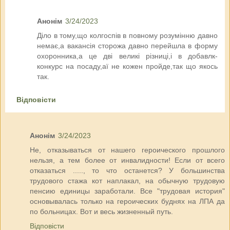
Анонім
3/24/2023
Діло в тому,що колгоспів в повному розумінню давно
немає,а вакансія сторожа давно перейшла в форму
охоронника,а це дві великі різниці,і в добавлк-
конкурс на посаду,аї не кожен пройде,так що якось
так.
Відповісти
Анонім
3/24/2023
Не, отказываться от нашего героического прошлого
нельзя, а тем более от инвалидности! Если от всего
отказаться ....., то что останется? У большинства
трудового стажа кот наплакал, на обычную трудовую
пенсию единицы заработали. Все "трудовая история"
основывалась только на героических буднях на ЛПА да
по больницах. Вот и весь жизненный путь.
Відповісти