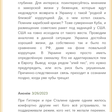
глубинке. Для интереса: поинтересуйтесь мнением
о заморской жизни у беженцев, которые ждут
недождутся возврата в Украину с такой "родной и
близкой" коррупцией. Да, о чем хотел сказать.
Помним карибский кризис? Тоже суверенная Куба, и
размещение советских ракет под задницей у США.
США на говно исходила от такого жеста. Проводим
аналогию в данной ситуации. Украина достойна
хорошей жизни, да собственно так и было по
сравнению с РФ, даже на фоне повальной
коррупции. В Украине нужно просто иметь
определённую смекалку. Кто не адаптировался тем
в Европу. Вывод: когда рядом "злий пес", это нужно
предупредить, или есть риск быть укушенным.
Причинно-следственная связь приходит в сознании
поздно, когда уже чубы трещат.
Анонім
3/26/2023
При Гитлере и при Сталине одним одним жилось
комфортно другим нет. Кого всё устраивало, те
поддерживали режим, кого нет, те желали перемен.