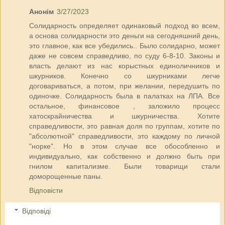
Анонім
3/27/2023
Солидарность определяет одинаковый подход во всем,
а основа солидарности это деньги на сегодняшний день,
это главное, как все убедились.. Было солидарно, может
даже не совсем справедливо, по суду 6-8-10. Законы и
власть делают из нас корыстных единоличников и
шкурников. Конечно со шкурниками легче
договариваться, а потом, при желании, передушить по
одиночке. Солидарность была в палатках на ЛПА. Все
остальное, финансовое , заложило процесс
хатоскрайничества и шкурничества. Хотите
справедливости, это равная доля по группам, хотите по
"абсолютной" справедливости, это каждому по личной
"норке". Но в этом случае все обособленно и
индивидуально, как собственно и должно быть при
гнилом капитализме. Были товарищи стали
доморощенные паны.
Відповісти
Відповіді