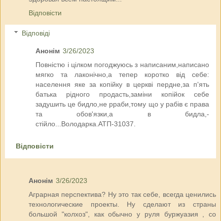
Відповісти
Відповіді
Анонім
3/26/2023
Повністю і цілком погоджуюсь з написаним,написано
мягко та лаконічно,а тепер коротко від себе:
населення яке за копійку в церкві пердне,за п'ять
батька рідного продасть,заміни копійок себе
задушить це бидло,не рраби,тому що у рабів є права
та обов'язки,а в бидла,-
стійло...Володарка.АТП-31037.
Відповісти
Анонім
3/26/2023
Аграрная перспектива? Ну это так себе, всегда ценились
технологические проекты. Ну сделают из страны
большой "колхоз", как обычно у руля буржуазия , со