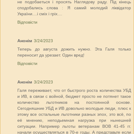
не подобаеться і просять Наглядову раду. Під кінець
сподобались слова : Я самий молодий ліквідатор
України....і сміх і гріх....
Відповісти
Анонім
3/24/2023
Теперь до августа дожить нужно. Эта Галя только
переносит да урезает. Один вред!
Відповісти
Анонім
3/24/2023
Галя переживает, что от быстрого роста количества УБД
и ИВ, в связи с войной, бюджет просто не потянет такое
количество льготников на постоянной основе.
Сегодняшние УБД и ИВ довольно молодые люди, плюс к
этому все остальные льготники разных эпох, это всё, по
её мнению, неподьемная нагрузка при нынешней
ситуации. Например льготы ветеранам ВОВ 41-45 гг.
начали осуществляться в 70-е годы. А представьте если