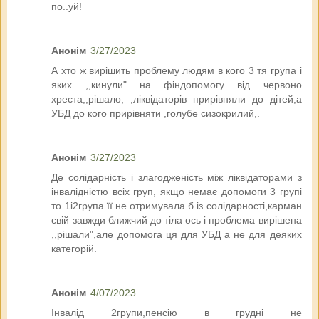
по..уй!
Анонім
3/27/2023
А хто ж вирішить проблему людям в кого 3 тя група і
яких ,,кинули" на фіндопомогу від червоно
хреста,,рішало, ,ліквідаторів прирівняли до дітей,а
УБД до кого прирівняти ,голубе сизокрилий,.
Анонім
3/27/2023
Де солідарність і злагодженість між ліквідаторами з
інвалідністю всіх груп, якщо немає допомоги 3 групі
то 1і2група її не отримувала б із солідарності,карман
свій завжди ближчий до тіла ось і проблема вирішена
,,рішали",але допомога ця для УБД а не для деяких
категорій.
Анонім
4/07/2023
Інвалід 2групи,пенсію в грудні не