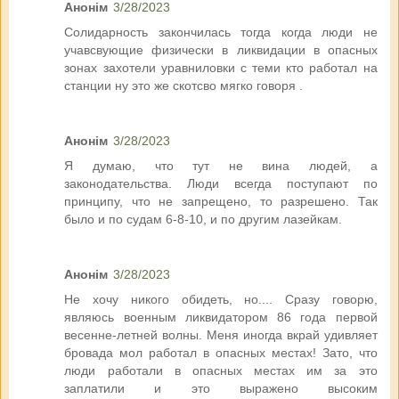
Анонім
3/28/2023
Солидарность закончилась тогда когда люди не
учавсвующие физически в ликвидации в опасных
зонах захотели уравниловки с теми кто работал на
станции ну это же скотсво мягко говоря .
Анонім
3/28/2023
Я думаю, что тут не вина людей, а
законодательства. Люди всегда поступают по
принципу, что не запрещено, то разрешено. Так
было и по судам 6-8-10, и по другим лазейкам.
Анонім
3/28/2023
Не хочу никого обидеть, но.... Сразу говорю,
являюсь военным ликвидатором 86 года первой
весенне-летней волны. Меня иногда вкрай удивляет
бровада мол работал в опасных местах! Зато, что
люди работали в опасных местах им за это
заплатили и это выражено высоким