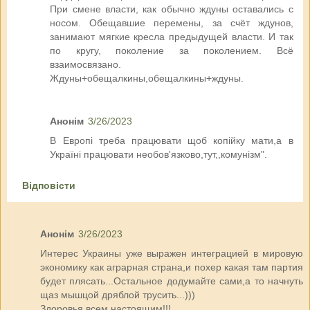
При смене власти, как обычно ждуны оставались с
носом. Обещавшие перемены, за счёт ждунов,
занимают мягкие кресла предыдущей власти. И так
по кругу, поколение за поколением. Всё
взаимосвязано.
Ждуны+обещалкины,обещалкины+ждуны.
Анонім
3/26/2023
В Европі треба працювати щоб копійку мати,а в
Україні працювати необов'язково,тут,,комунізм".
Відповісти
Анонім
3/26/2023
Интерес Украины уже выражен интеграцией в мировую
экономику как аграрная страна,и похер какая там партия
будет плясать...Остальное додумайте сами,а то начнуть
щаз мышцой дряблой трусить...)))
Здоровья всем настоящим!!!