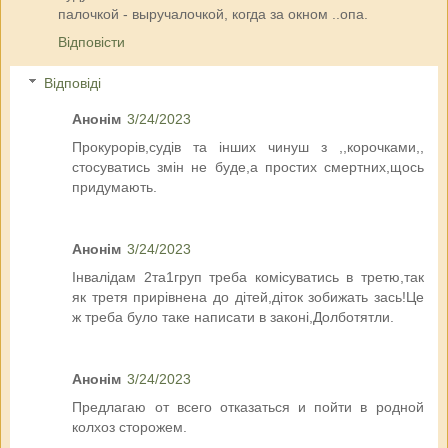
палочкой - выручалочкой, когда за окном ..опа.
Відповісти
Відповіді
Анонім
3/24/2023
Прокурорів,судів та інших чинуш з ,,корочками,,
стосуватись змін не буде,а простих смертних,щось
придумають.
Анонім
3/24/2023
Інвалідам 2та1груп треба комісуватись в третю,так
як третя прирівнена до дітей,діток зобижать зась!Це
ж треба було таке написати в законі,Долботятли.
Анонім
3/24/2023
Предлагаю от всего отказаться и пойти в родной
колхоз сторожем.