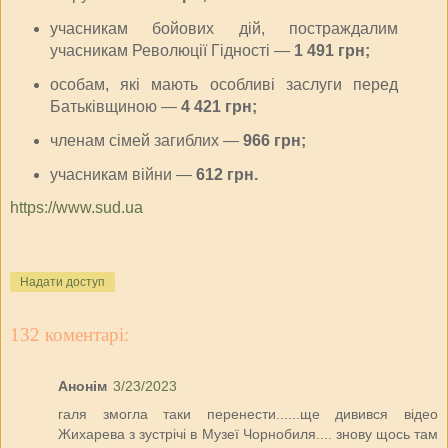
учасникам бойових дій, постраждалим
учасникам Революції Гідності —
1 491 грн;
особам, які мають особливі заслуги перед
Батьківщиною —
4 421 грн;
членам сімей загиблих —
966 грн;
учасникам війни —
612 грн.
https://www.sud.ua
Надати доступ
132 коментарі:
Анонім
3/23/2023
галя змогла таки перенести......ще дивився відео
Жихарева з зустрічі в Музеї Чорнобиля.... знову щось там