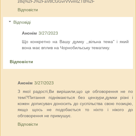
z8q%2FJ%2FaV8CGGvrVVvmtZTB%2F
Відповісти
Відповіді
Анонім
3/27/2023
Що конкретно на Вашу думку ,,вільна тема" і який
вона має вплив на Чорнобильську тематику.
Відповісти
Анонім
3/27/2023
З якої радості,Ви вирішили,що це обговорення не по
темі?Питання піднімаються без цензури,думки різні і
кожен дописувач доносить до суспільства свою позицію,
якщо щось не подобається то ніхто і нікого до
обговорення не примушує.
Відповісти