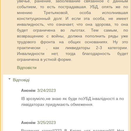
увечье, ранение, заболевание связанное с данным
событием, то есть пострадавшая. УБД, опять же по
мнению Третьяковой, особа исполнившая
конституционный долг. И если эта особа, не имеет
инвалидность, что означает, что она здорова, то она
будет ограничена во льготах. Тем самым, по
возвращению с войны, должна пополнить ряды уже
трудового фронта на общих основаниях. Ну это
практически , как ликвидаторы 2-3 категории.
Инвалидности нет, тогда благодарность будет
ограничена в устной форме.
Відповісти
Відповіді
Анонім
3/24/2023
ІВ зрозуміло,не знаю як буде поУБД інвалідності а по
ліквідаторах придумають обмеження.
Анонім
3/25/2023
Различия какие!!??? В Киеве нет различий!!! Нет