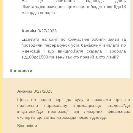
На це запитання відповідь дасть
Шмигаль,запозичення щомісяця в бюджет від 9до13
міліардів доларів.
Анонім
3/27/2023
Експерти на сайті по фінчастині робили заяви та
проводили перерахунок усім бажаючим виплати по
індексації і що вийшло,Галя сказала і зробила
від100до1500 гривень,так хто правий а хто лівий?
Відповісти
Анонім
3/27/2023
Щось не видно черг до суду з позовами про не
правильно нараховану індексацію,що сталось?Де
ініціативи?Де пропозиції від ливарних фінансових
експертів,що затихли,громада чекає відповіді.
Відповісти