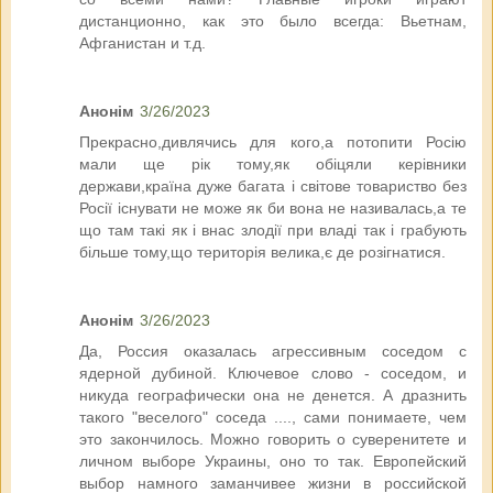
дистанционно, как это было всегда: Вьетнам,
Афганистан и т.д.
Анонім
3/26/2023
Прекрасно,дивлячись для кого,а потопити Росію
мали ще рік тому,як обіцяли керівники
держави,країна дуже багата і світове товариство без
Росії існувати не може як би вона не називалась,а те
що там такі як і внас злодії при владі так і грабують
більше тому,що територія велика,є де розігнатися.
Анонім
3/26/2023
Да, Россия оказалась агрессивным соседом с
ядерной дубиной. Ключевое слово - соседом, и
никуда географически она не денется. А дразнить
такого "веселого" соседа ...., сами понимаете, чем
это закончилось. Можно говорить о суверенитете и
личном выборе Украины, оно то так. Европейский
выбор намного заманчивее жизни в российской