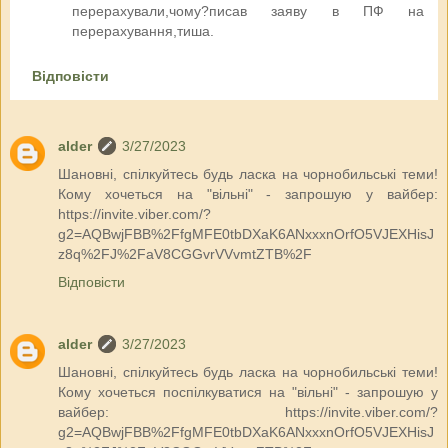
перерахували,чому?писав заяву в ПФ на
перерахування,тиша.
Відповісти
alder
3/27/2023
Шановні, спілкуйтесь будь ласка на чорнобильські теми!
Кому хочеться на "вільні" - запрошую у вайбер:
https://invite.viber.com/?
g2=AQBwjFBB%2FfgMFE0tbDXaK6ANxxxnOrfO5VJEXHisJ
z8q%2FJ%2FaV8CGGvrVVvmtZTB%2F
Відповісти
alder
3/27/2023
Шановні, спілкуйтесь будь ласка на чорнобильські теми!
Кому хочеться поспілкуватися на "вільні" - запрошую у
вайбер: https://invite.viber.com/?
g2=AQBwjFBB%2FfgMFE0tbDXaK6ANxxxnOrfO5VJEXHisJ