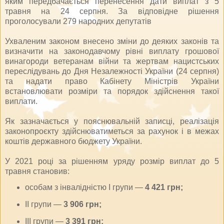
яким передбачається перенесення дати виплат з 5
травня на 24 серпня. За відповідне рішення
проголосували 279 народних депутатів
Ухваленим законом внесено зміни до деяких законів та
визначити на законодавчому рівні виплату грошової
винагороди ветеранам війни та жертвам нацистських
переслідувань до Дня Незалежності України (24 серпня)
та надати право Кабінету Міністрів України
встановлювати розміри та порядок здійснення такої
виплати.
Як зазначається у пояснювальній записці, реалізація
законопроєкту здійснюватиметься за рахунок і в межах
коштів державного бюджету України.
У 2021 році за рішенням уряду розмір виплат до 5
травня становив:
особам з інвалідністю I групи —
4 421 грн;
II групи —
3 906 грн;
III групи —
3 391 грн;