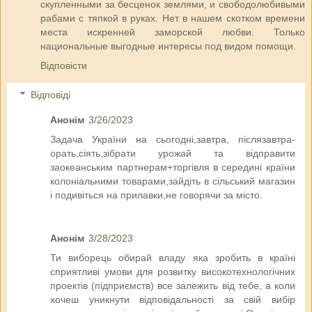
скупленными за бесценок землями, и свободолюбивыми
рабами с тяпкой в руках. Нет в нашем скотком времени
места искренней заморской любви. Только
национальные выгодные интересы под видом помощи.
Відповісти
Відповіді
Анонім
3/26/2023
Задача України на сьогодні,завтра, післязавтра-
орать,сіять,зібрати урожай та відправити
заокеанським партнерам+торгівля в середині країни
колоніальними товарами,зайдіть в сільський магазин
і подивіться на прилавки,не говорячи за місто.
Анонім
3/28/2023
Ти виборець обирай владу яка зробить в країні
сприятливі умови для розвитку високотехнологічних
проектів (підприємств) все залежить від тебе, а коли
хочеш уникнути відповідальності за свій вибір