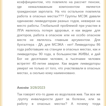
коэффициентом, что повлияло на рассчет пенсии,
где немаловажным компонентом является
гражданская зарплата. На что остальное повлияла
работа в опасных местах??? Группы МСЭК давали
одинаково ликвидаторам разных годов, невзирая на
место работы. Глобальной проблемой при участии в
ЛПА являлось потеря здоровья, и как видим ,для
докторов, работа в опасном или не особо опасном
месте не являлось главным аргументом. Для
бухгалтера - ДА, для МСЭКА - нет! Ликвидаторы 86
года работавшие на станции в опасных местах, как и
ликвидаторы 90 года, в большинстве ЖИВЫ, и дай
Бог не десятками человек, а тысячами человек
встретят 40-летие аварии. Как видим ликвидаторы
умират не только от того, что участвовали в опасных
местах, а сколько кому наименовано.
Анонім
3/28/2023
Так говорят кто-то даже из водолазов жив. Так все же
,группу инвалидности дают за болезни, или за
работу в опасных местах? А почему тогда