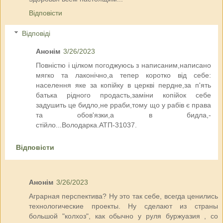
Відповісти
Відповіді
Анонім
3/26/2023
Повністю і цілком погоджуюсь з написаним,написано
мягко та лаконічно,а тепер коротко від себе:
населення яке за копійку в церкві пердне,за п'ять
батька рідного продасть,заміни копійок себе
задушить це бидло,не рраби,тому що у рабів є права
та обов'язки,а в бидла,-
стійло...Володарка.АТП-31037.
Відповісти
Анонім
3/26/2023
Аграрная перспектива? Ну это так себе, всегда ценились
технологические проекты. Ну сделают из страны
большой "колхоз", как обычно у руля буржуазия , со