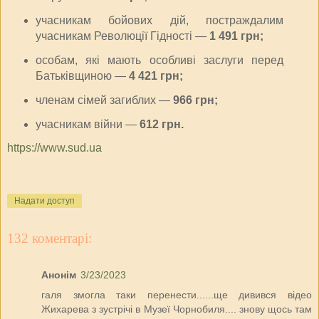
учасникам бойових дій, постраждалим
учасникам Революції Гідності —
1 491 грн;
особам, які мають особливі заслуги перед
Батьківщиною —
4 421 грн;
членам сімей загиблих —
966 грн;
учасникам війни —
612 грн.
https://www.sud.ua
Надати доступ
132 коментарі:
Анонім
3/23/2023
галя змогла таки перенести......ще дивився відео
Жихарева з зустрічі в Музеї Чорнобиля.... знову щось там