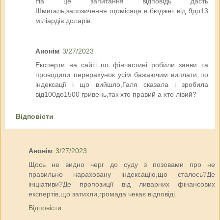
На це запитання відповідь дасть
Шмигаль,запозичення щомісяця в бюджет від 9до13
міліардів доларів.
Анонім
3/27/2023
Експерти на сайті по фінчастині робили заяви та
проводили перерахунок усім бажаючим виплати по
індексації і що вийшло,Галя сказала і зробила
від100до1500 гривень,так хто правий а хто лівий?
Відповісти
Анонім
3/27/2023
Щось не видно черг до суду з позовами про не
правильно нараховану індексацію,що сталось?Де
ініціативи?Де пропозиції від ливарних фінансових
експертів,що затихли,громада чекає відповіді.
Відповісти