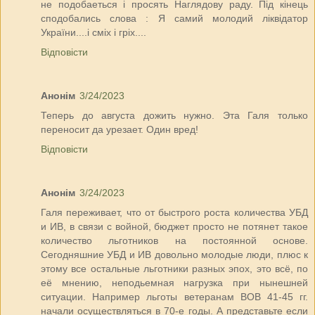
не подобаеться і просять Наглядову раду. Під кінець
сподобались слова : Я самий молодий ліквідатор
України....і сміх і гріх....
Відповісти
Анонім
3/24/2023
Теперь до августа дожить нужно. Эта Галя только
переносит да урезает. Один вред!
Відповісти
Анонім
3/24/2023
Галя переживает, что от быстрого роста количества УБД
и ИВ, в связи с войной, бюджет просто не потянет такое
количество льготников на постоянной основе.
Сегодняшние УБД и ИВ довольно молодые люди, плюс к
этому все остальные льготники разных эпох, это всё, по
её мнению, неподьемная нагрузка при нынешней
ситуации. Например льготы ветеранам ВОВ 41-45 гг.
начали осуществляться в 70-е годы. А представьте если