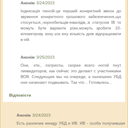
Анонім
3/24/2023
Індексація пенсій-це перший конкретний звінок до
звуження конкретного грошового забезпечення,що
стосується,,чорнобильців-інвалідів,,зі статусом ІВ то
можуть бути варіанти різні,можуть зробити 10-
кілометрову зону ьта ену кількість днів відпрацювати
в ній.
Анонім
3/25/2023
Они, эти,, патриоты, скорее всего ногой пнут
ликвидаторов, как сейчас это делают с участниками
ВОВ. Следующие мы на очереди, а нынешних УБД
они начинают подмывать. Так что... Готовьтесь...
Відповісти
Анонім
3/24/2023
Есть различие между УБД и ИВ. ИВ - особа получившая