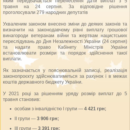
яким передбачається перенесення дати виплат з 5
травня на 24 серпня. За відповідне рішення
проголосували 279 народних депутатів
Ухваленим законом внесено зміни до деяких законів та
визначити на законодавчому рівні виплату грошової
винагороди ветеранам війни та жертвам нацистських
переслідувань до Дня Незалежності України (24 серпня)
та надати право Кабінету Міністрів України
встановлювати розміри та порядок здійснення такої
виплати.
Як зазначається у пояснювальній записці, реалізація
законопроєкту здійснюватиметься за рахунок і в межах
коштів державного бюджету України.
У 2021 році за рішенням уряду розмір виплат до 5
травня становив:
особам з інвалідністю I групи —
4 421 грн;
II групи —
3 906 грн;
III групи —
3 391 грн;