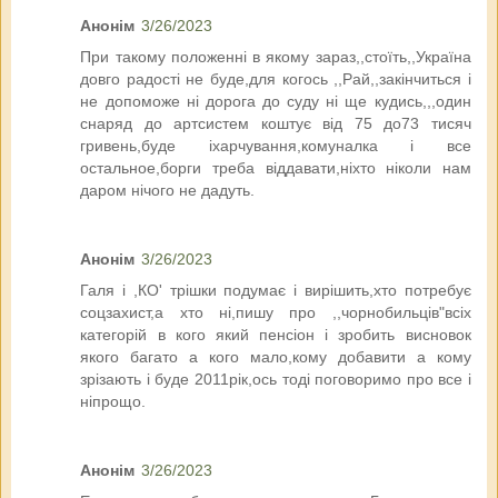
Анонім
3/26/2023
При такому положенні в якому зараз,,стоїть,,Україна
довго радості не буде,для когось ,,Рай,,закінчиться і
не допоможе ні дорога до суду ні ще кудись,,,один
снаряд до артсистем коштує від 75 до73 тисяч
гривень,буде іхарчування,комуналка і все
остальное,борги треба віддавати,ніхто ніколи нам
даром нічого не дадуть.
Анонім
3/26/2023
Галя і ,КО' трішки подумає і вирішить,хто потребує
соцзахист,а хто ні,пишу про ,,чорнобильців"всіх
категорій в кого який пенсіон і зробить висновок
якого багато а кого мало,кому добавити а кому
зрізають і буде 2011рік,ось тоді поговоримо про все і
ніпрощо.
Анонім
3/26/2023