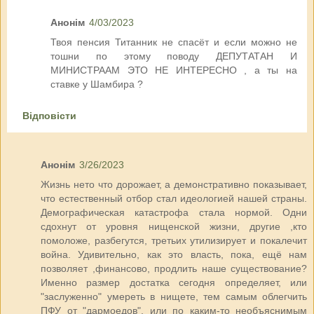
Анонім
4/03/2023
Твоя пенсия Титанник не спасёт и если можно не
тошни по этому поводу ДЕПУТАТАН И
МИНИСТРААМ ЭТО НЕ ИНТЕРЕСНО , а ты на
ставке у Шамбира ?
Відповісти
Анонім
3/26/2023
Жизнь нето что дорожает, а демонстративно показывает,
что естественный отбор стал идеологией нашей страны.
Демографическая катастрофа стала нормой. Одни
сдохнут от уровня нищенской жизни, другие ,кто
помоложе, разбегутся, третьих утилизирует и покалечит
война. Удивительно, как это власть, пока, ещё нам
позволяет ,финансово, продлить наше существование?
Именно размер достатка сегодня определяет, или
"заслуженно" умереть в нищете, тем самым облегчить
ПФУ от "дармоедов", или по каким-то необъяснимым