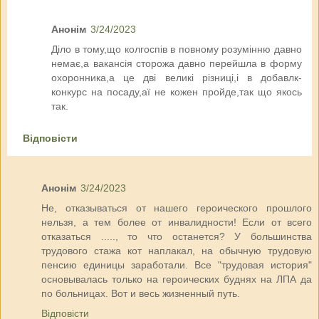
Анонім
3/24/2023
Діло в тому,що колгоспів в повному розумінню давно
немає,а вакансія сторожа давно перейшла в форму
охоронника,а це дві великі різниці,і в добавлк-
конкурс на посаду,аї не кожен пройде,так що якось
так.
Відповісти
Анонім
3/24/2023
Не, отказываться от нашего героического прошлого
нельзя, а тем более от инвалидности! Если от всего
отказаться ....., то что останется? У большинства
трудового стажа кот наплакал, на обычную трудовую
пенсию единицы заработали. Все "трудовая история"
основывалась только на героических буднях на ЛПА да
по больницах. Вот и весь жизненный путь.
Відповісти