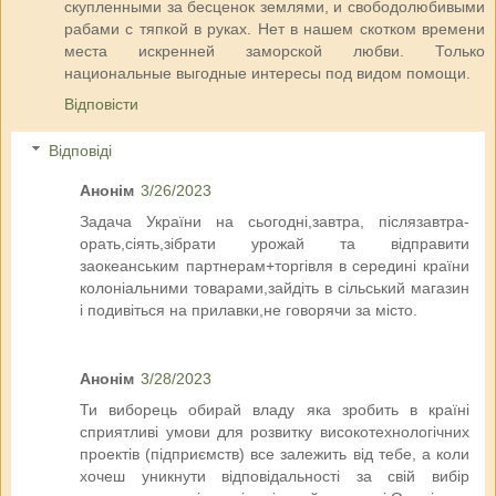
скупленными за бесценок землями, и свободолюбивыми
рабами с тяпкой в руках. Нет в нашем скотком времени
места искренней заморской любви. Только
национальные выгодные интересы под видом помощи.
Відповісти
Відповіді
Анонім
3/26/2023
Задача України на сьогодні,завтра, післязавтра-
орать,сіять,зібрати урожай та відправити
заокеанським партнерам+торгівля в середині країни
колоніальними товарами,зайдіть в сільський магазин
і подивіться на прилавки,не говорячи за місто.
Анонім
3/28/2023
Ти виборець обирай владу яка зробить в країні
сприятливі умови для розвитку високотехнологічних
проектів (підприємств) все залежить від тебе, а коли
хочеш уникнути відповідальності за свій вибір