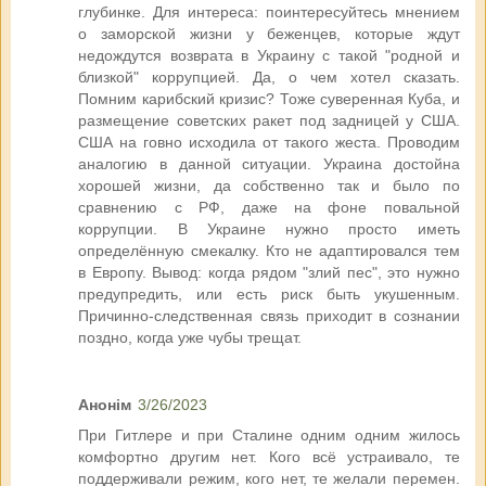
глубинке. Для интереса: поинтересуйтесь мнением
о заморской жизни у беженцев, которые ждут
недождутся возврата в Украину с такой "родной и
близкой" коррупцией. Да, о чем хотел сказать.
Помним карибский кризис? Тоже суверенная Куба, и
размещение советских ракет под задницей у США.
США на говно исходила от такого жеста. Проводим
аналогию в данной ситуации. Украина достойна
хорошей жизни, да собственно так и было по
сравнению с РФ, даже на фоне повальной
коррупции. В Украине нужно просто иметь
определённую смекалку. Кто не адаптировался тем
в Европу. Вывод: когда рядом "злий пес", это нужно
предупредить, или есть риск быть укушенным.
Причинно-следственная связь приходит в сознании
поздно, когда уже чубы трещат.
Анонім
3/26/2023
При Гитлере и при Сталине одним одним жилось
комфортно другим нет. Кого всё устраивало, те
поддерживали режим, кого нет, те желали перемен.