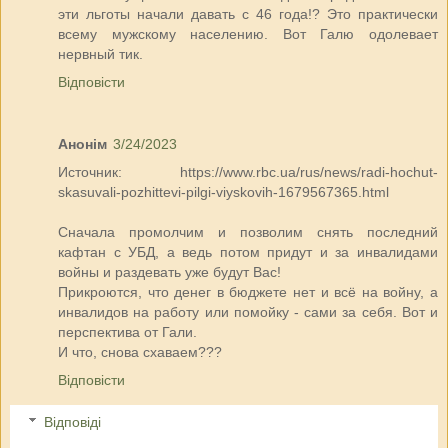
эти льготы начали давать с 46 года!? Это практически
всему мужскому населению. Вот Галю одолевает
нервный тик.
Відповісти
Анонім
3/24/2023
Источник: https://www.rbc.ua/rus/news/radi-hochut-
skasuvali-pozhittevi-pilgi-viyskovih-1679567365.html
Сначала промолчим и позволим снять последний
кафтан с УБД, а ведь потом придут и за инвалидами
войны и раздевать уже будут Вас!
Прикроются, что денег в бюджете нет и всё на войну, а
инвалидов на работу или помойку - сами за себя. Вот и
перспектива от Гали.
И что, снова схаваем???
Відповісти
Відповіді