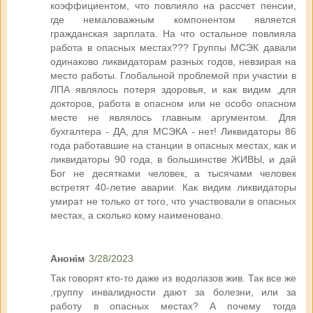
коэффициентом, что повлияло на рассчет пенсии,
где немаловажным компонентом является
гражданская зарплата. На что остальное повлияла
работа в опасных местах??? Группы МСЭК давали
одинаково ликвидаторам разных годов, невзирая на
место работы. Глобальной проблемой при участии в
ЛПА являлось потеря здоровья, и как видим ,для
докторов, работа в опасном или не особо опасном
месте не являлось главным аргументом. Для
бухгалтера - ДА, для МСЭКА - нет! Ликвидаторы 86
года работавшие на станции в опасных местах, как и
ликвидаторы 90 года, в большинстве ЖИВЫ, и дай
Бог не десятками человек, а тысячами человек
встретят 40-летие аварии. Как видим ликвидаторы
умират не только от того, что участвовали в опасных
местах, а сколько кому наименовано.
Анонім
3/28/2023
Так говорят кто-то даже из водолазов жив. Так все же
,группу инвалидности дают за болезни, или за
работу в опасных местах? А почему тогда