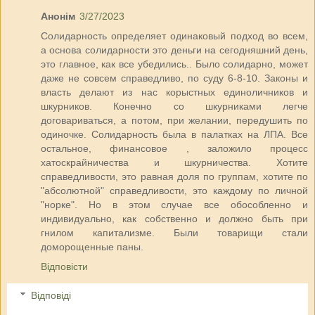
Анонім
3/27/2023
Солидарность определяет одинаковый подход во всем,
а основа солидарности это деньги на сегодняшний день,
это главное, как все убедились.. Было солидарно, может
даже не совсем справедливо, по суду 6-8-10. Законы и
власть делают из нас корыстных единоличников и
шкурников. Конечно со шкурниками легче
договариваться, а потом, при желании, передушить по
одиночке. Солидарность была в палатках на ЛПА. Все
остальное, финансовое , заложило процесс
хатоскрайничества и шкурничества. Хотите
справедливости, это равная доля по группам, хотите по
"абсолютной" справедливости, это каждому по личной
"норке". Но в этом случае все обособленно и
индивидуально, как собственно и должно быть при
гнилом капитализме. Были товарищи стали
доморощенные паны.
Відповісти
Відповіді