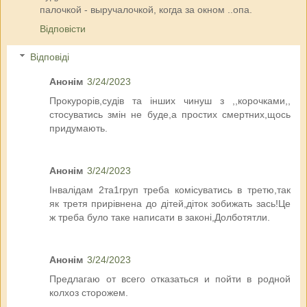
палочкой - выручалочкой, когда за окном ..опа.
Відповісти
Відповіді
Анонім
3/24/2023
Прокурорів,судів та інших чинуш з ,,корочками,,
стосуватись змін не буде,а простих смертних,щось
придумають.
Анонім
3/24/2023
Інвалідам 2та1груп треба комісуватись в третю,так
як третя прирівнена до дітей,діток зобижать зась!Це
ж треба було таке написати в законі,Долботятли.
Анонім
3/24/2023
Предлагаю от всего отказаться и пойти в родной
колхоз сторожем.