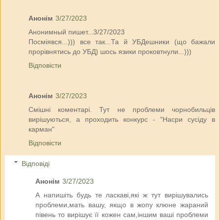
Анонім
3/27/2023
Анонимный пишет...3/27/2023
Посміявся...))) все так...Та й УБДешники (що бажали
прорівнятись до УБД) шось язики проковтнули...)))
Відповісти
Анонім
3/27/2023
Смішні коментарі. Тут не проблеми чорнобильців
вирішуються, а проходить конкурс - "Насри сусіду в
карман"
Відповісти
Відповіді
Анонім
3/27/2023
А напишіть будь те ласкаві,які ж тут вирішувались
проблеми,мать вашу, якщо в жопу клюне жараний
півень то вирішує її кожен сам,іншим ваші проблеми