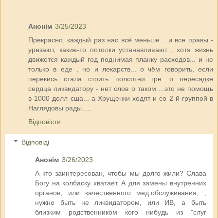
Анонім
3/25/2023
Прекрасно, каждый раз нас всё меньше... и все правы -
урезают, какие-то потолки устанавливают , хотя жизнь
движется каждый год поднимая планку расходов... и не
только в еде , но и лекарств... о чём говорить, если
перекись стала стоить полсотни грн....о пересадке
сердца ликвидатору - нет слов о таком ...это не помощь
в 1000 долл сша... а Хрущенки ходят и со 2-й группой в
Наглядовы рады.....
Відповісти
Відповіді
Анонім
3/26/2023
А кто заинтересован, чтобы мы долго жили? Слава
Богу на колбаску хватает. А для замены внутренних
органов, или качественного мед.обслуживания, ,
нужно быть не ликвидатором, или ИВ, а быть
близким родственником кого нибудь из "слуг