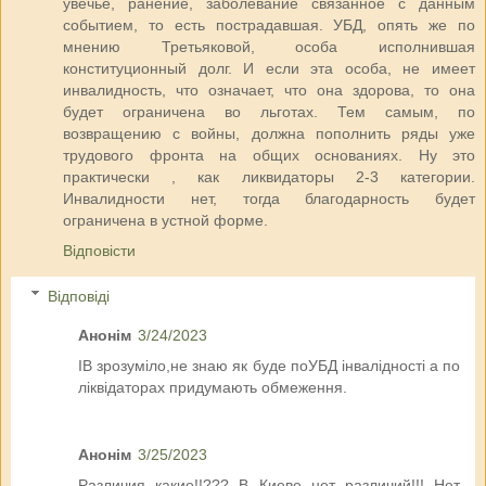
увечье, ранение, заболевание связанное с данным
событием, то есть пострадавшая. УБД, опять же по
мнению Третьяковой, особа исполнившая
конституционный долг. И если эта особа, не имеет
инвалидность, что означает, что она здорова, то она
будет ограничена во льготах. Тем самым, по
возвращению с войны, должна пополнить ряды уже
трудового фронта на общих основаниях. Ну это
практически , как ликвидаторы 2-3 категории.
Инвалидности нет, тогда благодарность будет
ограничена в устной форме.
Відповісти
Відповіді
Анонім
3/24/2023
ІВ зрозуміло,не знаю як буде поУБД інвалідності а по
ліквідаторах придумають обмеження.
Анонім
3/25/2023
Различия какие!!??? В Киеве нет различий!!! Нет