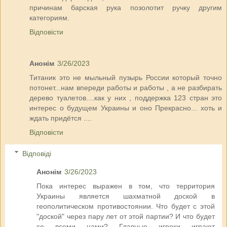
причинам барская рука позолотит ручку другим
категориям.
Відповісти
Анонім
3/26/2023
Титаник это не мыльный пузырь России который точно
потонет...нам впереди работы и работы , а не разбирать
дерево туалетов....как у них , поддержка 123 стран это
интерес о будущем Украины и оно Прекрасно... хоть и
ждать придётся ....
Відповісти
Відповіді
Анонім
3/26/2023
Пока интерес выражен в том, что территория
Украины является шахматной доской в
геополитическом противостоянии. Что будет с этой
"доской" через пару лет от этой партии? И что будет
со всеми нами? Главные игроки играют