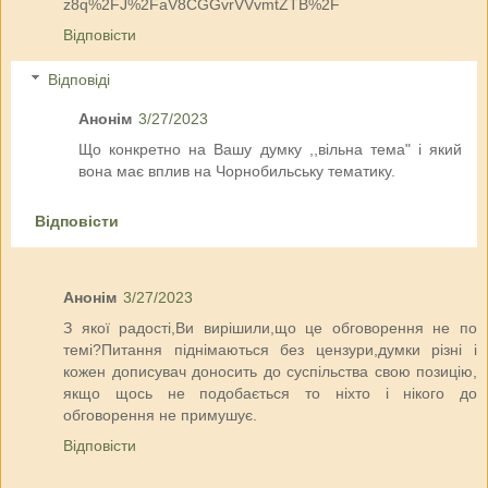
z8q%2FJ%2FaV8CGGvrVVvmtZTB%2F
Відповісти
Відповіді
Анонім
3/27/2023
Що конкретно на Вашу думку ,,вільна тема" і який
вона має вплив на Чорнобильську тематику.
Відповісти
Анонім
3/27/2023
З якої радості,Ви вирішили,що це обговорення не по
темі?Питання піднімаються без цензури,думки різні і
кожен дописувач доносить до суспільства свою позицію,
якщо щось не подобається то ніхто і нікого до
обговорення не примушує.
Відповісти