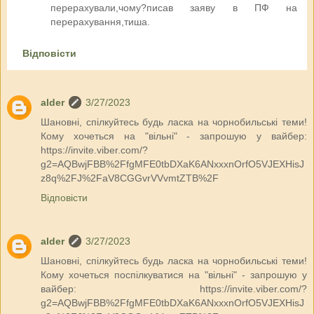
перерахували,чому?писав заяву в ПФ на
перерахування,тиша.
Відповісти
alder
3/27/2023
Шановні, спілкуйтесь будь ласка на чорнобильські теми!
Кому хочеться на "вільні" - запрошую у вайбер:
https://invite.viber.com/?
g2=AQBwjFBB%2FfgMFE0tbDXaK6ANxxxnOrfO5VJEXHisJ
z8q%2FJ%2FaV8CGGvrVVvmtZTB%2F
Відповісти
alder
3/27/2023
Шановні, спілкуйтесь будь ласка на чорнобильські теми!
Кому хочеться поспілкуватися на "вільні" - запрошую у
вайбер: https://invite.viber.com/?
g2=AQBwjFBB%2FfgMFE0tbDXaK6ANxxxnOrfO5VJEXHisJ