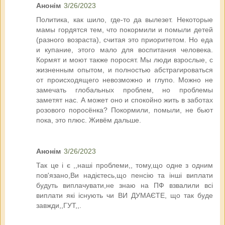
Анонім
3/26/2023
Политика, как шило, где-то да вылезет. Некоторые
мамы гордятся тем, что покормили и помыли детей
(разного возраста), считая это приоритетом. Но еда
и купание, этого мало для воспитания человека.
Кормят и моют также поросят. Мы люди взрослые, с
жизненным опытом, и полностью абстрагироваться
от происходящего невозможно и глупо. Можно не
замечать глобальных проблем, но проблемы
заметят нас. А может оно и спокойно жить в заботах
розового поросёнка? Покормили, помыли, не бьют
пока, это плюс. Живём дальше.
Анонім
3/26/2023
Так це і є ,,наші проблеми,, тому,що одне з одним
пов'язано,Ви надієтесь,що пенсію та інші виплати
будуть виплачувати,не знаю на ПФ взвалили всі
виплати які існують чи ВИ ДУМАЄТЕ, що так буде
завжди,,ГУТ,,.