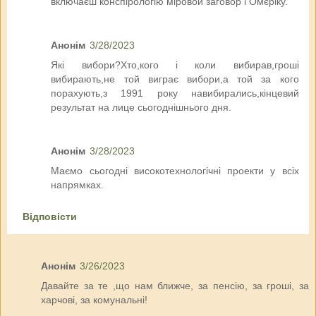
включаєш конспірологію міровой заговор і Омєріку.
Анонім
3/28/2023
Які вибори?Хто,кого і коли вибирав,гроші
вибирають,не той виграє вибори,а той за кого
порахують,з 1991 року навибирались,кінцевий
результат на лице сьогоднішнього дня.
Анонім
3/28/2023
Маємо сьогодні високотехнологічні проекти у всіх
напрямках.
Відповісти
Анонім
3/26/2023
Давайте за те ,що нам ближче, за пенсію, за гроші, за
харчові, за комунальні!