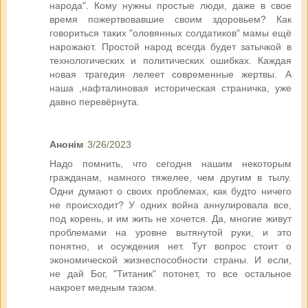
народа". Кому нужны простые люди, даже в свое
время пожертвовавшие своим здоровьем? Как
говориться таких "оловянных солдатиков" мамы ещё
нарожают. Простой народ всегда будет затычкой в
технологических и политических ошибках. Каждая
новая трагедия лелеет современные жертвы. А
наша ,нафталиновая историческая страничка, уже
давно перевёрнута.
Анонім
3/26/2023
Надо помнить, что сегодня нашим некоторым
гражданам, намного тяжелее, чем другим в тылу.
Одни думают о своих проблемах, как будто ничего
не происходит? У одних война аннулировала все,
под корень, и им жить не хочется. Да, многие живут
проблемами на уровне вытянутой руки, и это
понятно, и осуждения нет. Тут вопрос стоит о
экономической жизнеспособности страны. И если,
не дай Бог, "Титаник" потонет, то все остальное
накроет медным тазом.