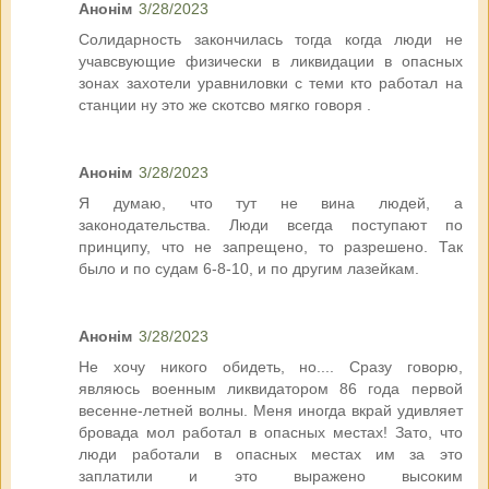
Анонім
3/28/2023
Солидарность закончилась тогда когда люди не
учавсвующие физически в ликвидации в опасных
зонах захотели уравниловки с теми кто работал на
станции ну это же скотсво мягко говоря .
Анонім
3/28/2023
Я думаю, что тут не вина людей, а
законодательства. Люди всегда поступают по
принципу, что не запрещено, то разрешено. Так
было и по судам 6-8-10, и по другим лазейкам.
Анонім
3/28/2023
Не хочу никого обидеть, но.... Сразу говорю,
являюсь военным ликвидатором 86 года первой
весенне-летней волны. Меня иногда вкрай удивляет
бровада мол работал в опасных местах! Зато, что
люди работали в опасных местах им за это
заплатили и это выражено высоким