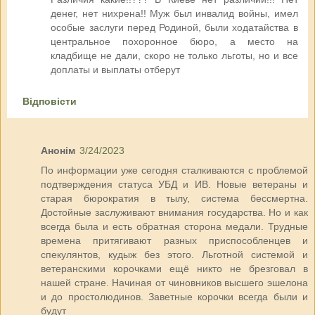
денег, нет нихрена!! Муж был инвалид войны, имел
особые заслуги перед Родиной, были ходатайства в
центральное похоронное бюро, а место на
кладбище не дали, скоро не только льготы, но и все
доплаты и выплаты отберут
Відповісти
Анонім
3/24/2023
По информации уже сегодня сталкиваются с проблемой
подтверждения статуса УБД и ИВ. Новые ветераны и
старая бюрократия в тылу, система бессмертна.
Достойные заслуживают внимания государства. Но и как
всегда была и есть обратная сторона медали. Трудные
времена притягивают разных приспособленцев и
спекулянтов, кудыж без этого. Льготной системой и
ветеранскими корочками ещё никто не брезговал в
нашей стране. Начиная от чиновников высшего эшелона
и до простолюдинов. Заветные корочки всегда были и
будут