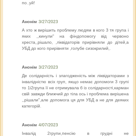
по..уй!
Анонім
3/27/2023
А хто ж вирішить проблему людям в кого 3 тя група і
яких ,,кинули" на фіндопомогу від червоно
хреста,,рішало, ,ліквідаторів прирівняли до дітей,а
УБД до кого прирівняти ,голубе сизокрилий,.
Анонім
3/27/2023
Де солідарність і злагодженість між ліквідаторами з
інвалідністю всіх груп, якщо немає допомоги 3 групі
то 1і2група її не отримувала б із солідарності,карман
свій завжди ближчий до тіла ось і проблема вирішена
,,рішали",але допомога ця для УБД а не для деяких
категорій.
Анонім
4/07/2023
Інвалід 2групи,пенсію в грудні не