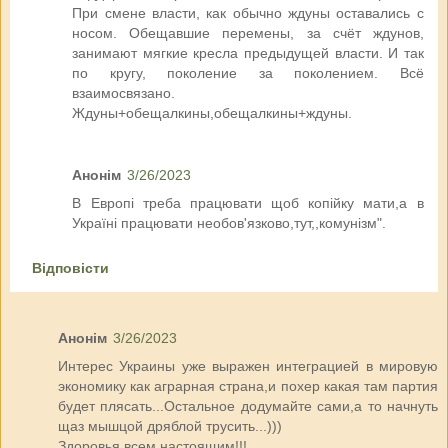
При смене власти, как обычно ждуны оставались с
носом. Обещавшие перемены, за счёт ждунов,
занимают мягкие кресла предыдущей власти. И так
по кругу, поколение за поколением. Всё
взаимосвязано.
Ждуны+обещалкины,обещалкины+ждуны.
Анонім
3/26/2023
В Европі треба працювати щоб копійку мати,а в
Україні працювати необов'язково,тут,,комунізм".
Відповісти
Анонім
3/26/2023
Интерес Украины уже выражен интеграцией в мировую
экономику как аграрная страна,и похер какая там партия
будет плясать...Остальное додумайте сами,а то начнуть
щаз мышцой дряблой трусить...)))
Здоровья всем настоящим!!!