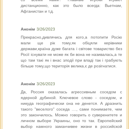
дистанционно, как это было всегда: Вьетнам,
Афганистан и т.д.
Анонім
3/26/2023
Прекрасно,дивлячись для кого,а потопити Росію
мали ще рік тому,як обіцяли керівники
держави,країна дуже багата і світове товариство без
Росії існувати не може як би вона не називалась,а те
що там такі як і внас злодії при владі так і грабують
більше тому,що територія велика,є де розігнатися.
Анонім
3/26/2023
Да, Россия оказалась агрессивным соседом с
ядерной дубиной. Ключевое слово - соседом, и
никуда географически она не денется. А дразнить
такого "веселого" соседа ...., сами понимаете, чем
это закончилось. Можно говорить о суверенитете и
личном выборе Украины, оно то так. Европейский
выбор намного заманчивее жизни в российской